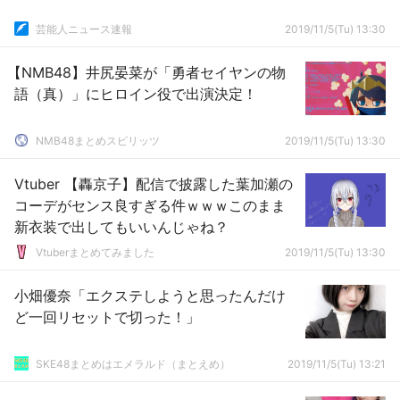
芸能人ニュース速報
2019/11/5(Tu) 13:30
【NMB48】井尻晏菜が「勇者セイヤンの物
語（真）」にヒロイン役で出演決定！
NMB48まとめスピリッツ
2019/11/5(Tu) 13:30
Vtuber 【轟京子】配信で披露した葉加瀬の
コーデがセンス良すぎる件ｗｗｗこのまま
新衣装で出してもいいんじゃね？
Vtuberまとめてみました
2019/11/5(Tu) 13:30
小畑優奈「エクステしようと思ったんだけ
ど一回リセットで切った！」
SKE48まとめはエメラルド（まとえめ）
2019/11/5(Tu) 13:21