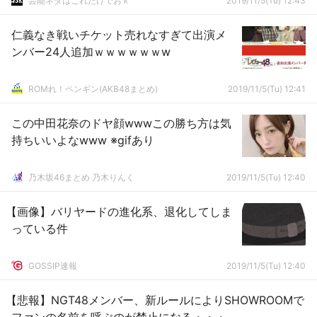
芸能ネタはこれだけでおｋ
2019/11/5(Tu) 12:43
仁義なき戦いチケット売れなすぎて出演メ
ンバー24人追加ｗｗｗｗｗｗw
ROMれ！ペンギン(AKB48まとめ)
2019/11/5(Tu) 12:41
この中田花奈のドヤ顔wwwこの勝ち方は気
持ちいいよなwww ※gifあり
乃木坂46まとめ 乃木りんく
2019/11/5(Tu) 12:40
【画像】バリヤードの進化系、退化してしま
っている件
GOSSIP速報
2019/11/5(Tu) 12:40
【悲報】NGT48メンバー、新ルールによりSHOWROOMで