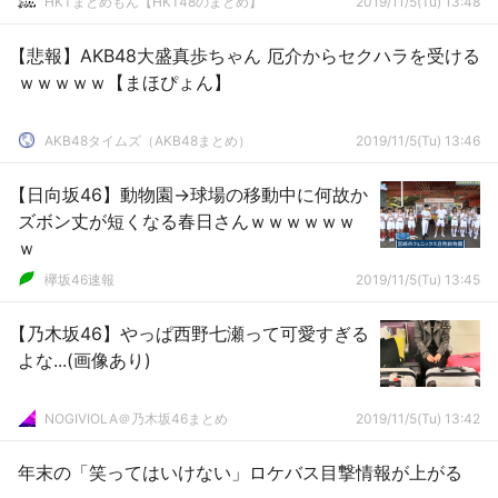
HKTまとめもん【HKT48のまとめ】
2019/11/5(Tu) 13:48
【悲報】AKB48大盛真歩ちゃん 厄介からセクハラを受ける
ｗｗｗｗｗ【まほぴょん】
AKB48タイムズ（AKB48まとめ）
2019/11/5(Tu) 13:46
【日向坂46】動物園→球場の移動中に何故か
ズボン丈が短くなる春日さんｗｗｗｗｗｗ
ｗ
欅坂46速報
2019/11/5(Tu) 13:45
【乃木坂46】やっぱ西野七瀬って可愛すぎる
よな...(画像あり)
NOGIVIOLA＠乃木坂46まとめ
2019/11/5(Tu) 13:42
年末の「笑ってはいけない」ロケバス目撃情報が上がる