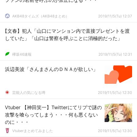
ファンの名前を呼ぶのが禁止になる・・・
AKB48タイムズ（AKB48まとめ）
2019/11/5(Tu) 12:37
【文春】犯人「山口にマンション内で直接プレゼントを渡
していた」「山口は警察を呼ぶことに消極的だった」
欅坂46速報
2019/11/5(Tu) 12:31
浜辺美波「さんまさんのＤＮＡが欲しい」
芸能人の気になる噂
2019/11/5(Tu) 12:30
Vtuber 【神田笑一】Twitterにてリプで謎の
攻撃を喰らってしまう・・・何も悪くない
のに・・・
Vtuberまとめてみました
2019/11/5(Tu) 12:30