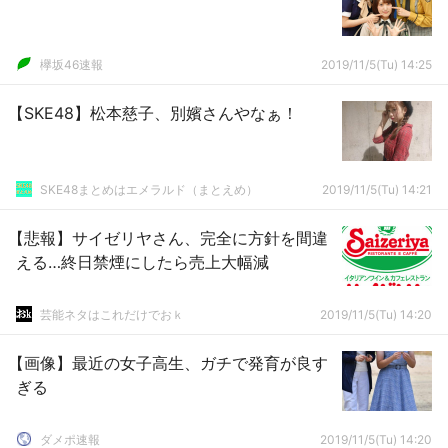
欅坂46速報
2019/11/5(Tu) 14:25
【SKE48】松本慈子、別嬪さんやなぁ！
SKE48まとめはエメラルド（まとえめ）
2019/11/5(Tu) 14:21
【悲報】サイゼリヤさん、完全に方針を間違
える…終日禁煙にしたら売上大幅減
芸能ネタはこれだけでおｋ
2019/11/5(Tu) 14:20
【画像】最近の女子高生、ガチで発育が良す
ぎる
ダメポ速報
2019/11/5(Tu) 14:20