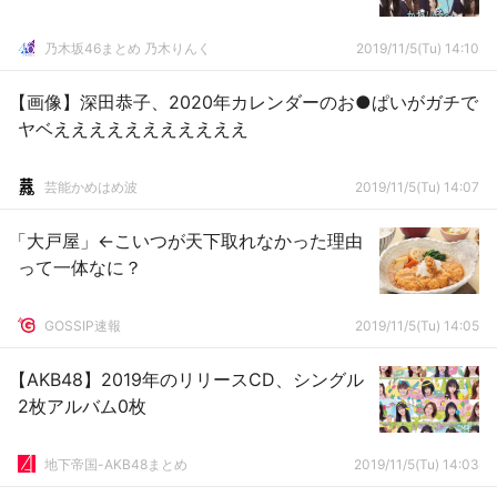
乃木坂46まとめ 乃木りんく
2019/11/5(Tu) 14:10
【画像】深田恭子、2020年カレンダーのお●ぱいがガチで
ヤベえええええええええええ
芸能かめはめ波
2019/11/5(Tu) 14:07
「大戸屋」←こいつが天下取れなかった理由
って一体なに？
GOSSIP速報
2019/11/5(Tu) 14:05
【AKB48】2019年のリリースCD、シングル
2枚アルバム0枚
地下帝国-AKB48まとめ
2019/11/5(Tu) 14:03