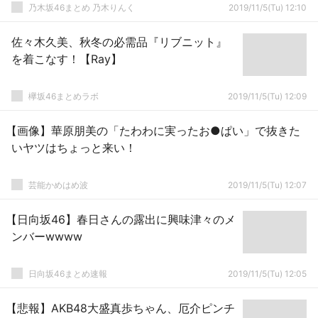
乃木坂46まとめ 乃木りんく
2019/11/5(Tu) 12:10
佐々木久美、秋冬の必需品『リブニット』
を着こなす！【Ray】
欅坂46まとめラボ
2019/11/5(Tu) 12:09
【画像】華原朋美の「たわわに実ったお●ぱい」で抜きた
いヤツはちょっと来い！
芸能かめはめ波
2019/11/5(Tu) 12:07
【日向坂46】春日さんの露出に興味津々のメ
ンバーwwww
日向坂46まとめ速報
2019/11/5(Tu) 12:05
【悲報】AKB48大盛真歩ちゃん、厄介ピンチ