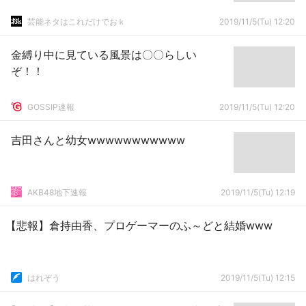
芸能ネタはこれだけでおｋ
2019/11/5(Tu) 12:20
金縛り中に見ている風景は〇〇らしい
ぞ！！
GOSSIP速報
2019/11/5(Tu) 12:20
吉田さんと幼女wwwwwwwwwww
AKB48地下速報
2019/11/5(Tu) 12:19
【悲報】倉持由香、プロゲーマーのふ～どと結婚www
はれぞう
2019/11/5(Tu) 12:15