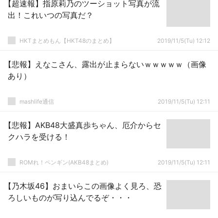
【超速報】指原莉乃のツーショット写真が流
出！これいつの写真だ？
HKTまとめもん【HKT48のまとめ】
2019/11/5(Tu) 12:12
【悲報】えなこさん、露出が止まらないｗｗｗｗｗ（画像
あり）
mashlife通信
2019/11/5(Tu) 12:11
【悲報】AKB48大盛真歩ちゃん、厄介からセ
クハラを受ける！
ROMれ！ペンギン(AKB48まとめ)
2019/11/5(Tu) 12:11
【乃木坂46】おまいらこの画像よく見ろ、恐
ろしいものが写り込んでるぞ・・・