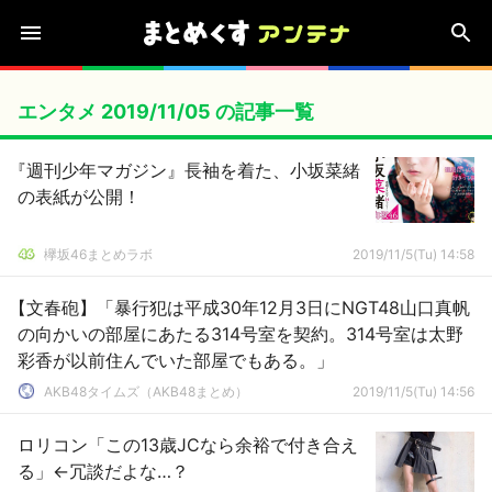
エンタメ 2019/11/05 の記事一覧
『週刊少年マガジン』長袖を着た、小坂菜緒
の表紙が公開！
欅坂46まとめラボ
2019/11/5(Tu) 14:58
【文春砲】「暴行犯は平成30年12月3日にNGT48山口真帆
の向かいの部屋にあたる314号室を契約。314号室は太野
彩香が以前住んでいた部屋でもある。」
AKB48タイムズ（AKB48まとめ）
2019/11/5(Tu) 14:56
ロリコン「この13歳JCなら余裕で付き合え
る」←冗談だよな…？