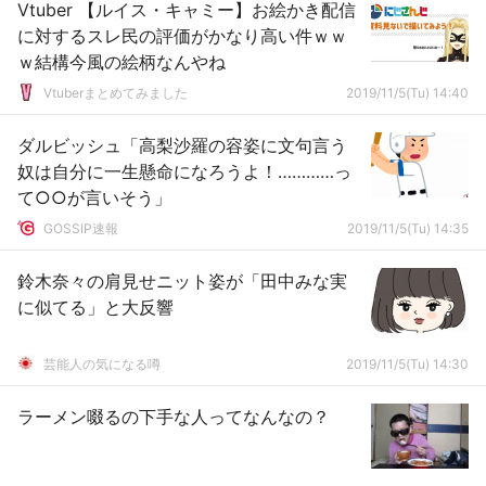
Vtuber 【ルイス・キャミー】お絵かき配信
に対するスレ民の評価がかなり高い件ｗｗ
ｗ結構今風の絵柄なんやね
Vtuberまとめてみました
2019/11/5(Tu) 14:40
ダルビッシュ「高梨沙羅の容姿に文句言う
奴は自分に一生懸命になろうよ！…………っ
て○○が言いそう」
GOSSIP速報
2019/11/5(Tu) 14:35
鈴木奈々の肩見せニット姿が「田中みな実
に似てる」と大反響
芸能人の気になる噂
2019/11/5(Tu) 14:30
ラーメン啜るの下手な人ってなんなの？