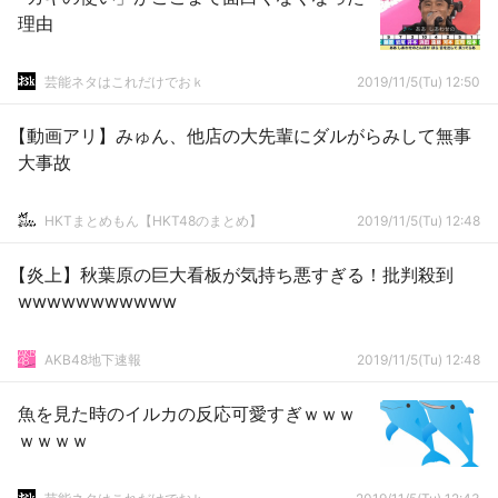
理由
芸能ネタはこれだけでおｋ
2019/11/5(Tu) 12:50
【動画アリ】みゅん、他店の大先輩にダルがらみして無事
大事故
HKTまとめもん【HKT48のまとめ】
2019/11/5(Tu) 12:48
【炎上】秋葉原の巨大看板が気持ち悪すぎる！批判殺到
wwwwwwwwwww
AKB48地下速報
2019/11/5(Tu) 12:48
魚を見た時のイルカの反応可愛すぎｗｗｗ
ｗｗｗｗ