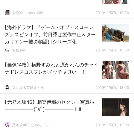
大物Youtubeｒ速報
2019/11/5(Tu) 13:00
【海外ドラマ】『ゲーム・オブ・スローン
ズ』スピンオフ、前日譚は製作中止＆ター
ガリエン一族の物語はシリーズ化！
映画.net
2019/11/5(Tu) 13:00
【画像14枚】横野すみれと原かれんのチャイ
ナドレスコスプレがメッチャ良い！！
気になる芸能まとめ
2019/11/5(Tu) 13:00
【元乃木坂46】相楽伊織のセクシー写真ｷﾀ
━━━━━━(ﾟ∀ﾟ)━━━━━━ !!!!!
乃木坂46まとめの「ま」
2019/11/5(Tu) 13:00