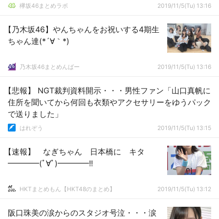
欅坂46まとめラボ
2019/11/5(Tu) 13:16
【乃木坂46】やんちゃんをお祝いする4期生
ちゃん達(*´∀｀*)
乃木坂46まとめんばー
2019/11/5(Tu) 13:16
【悲報】 NGT裁判資料開示・・・男性ファン「山口真帆に
住所を聞いてから何回も衣類やアクセサリーをゆうパック
で送りました」
はれぞう
2019/11/5(Tu) 13:15
【速報】 なぎちゃん 日本橋に キタ
━━━━(ﾟ∀ﾟ)━━━━!!
HKTまとめもん【HKT48のまとめ】
2019/11/5(Tu) 13:12
阪口珠美の涙からのスタジオ号泣・・・涙