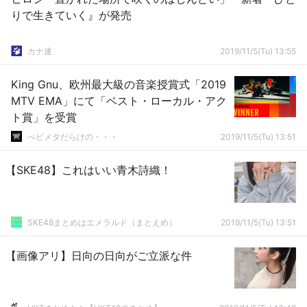
りで生きていく』が発売
カナ速
2019/11/5(Tu) 13:55
King Gnu、欧州最大級の音楽授賞式「2019
MTV EMA」にて「ベスト・ローカル・アク
ト賞」を受賞
べビメタだらけの・・・
2019/11/5(Tu) 13:51
【SKE48】これはいい青木詩織！
SKE48まとめはエメラルド（まとえめ）
2019/11/5(Tu) 13:51
【画像アリ】日向の日向がご立派な件