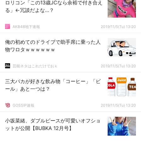
ロリコン「この13歳JCなら余裕で付き合え
る」←冗談だよな…？
AKB48地下速報
2019/11/5(Tu) 13:20
俺の初めてのドライブで助手席に乗った人
物ワロタｗｗｗｗｗｗ
芸能ネタはこれだけでおｋ
2019/11/5(Tu) 13:20
三大バカが好きな飲み物「コーヒー」「ビ
ール」あと一つは？
GOSSIP速報
2019/11/5(Tu) 13:20
小坂菜緒、ダブルピースが可愛いオフショ
ットが公開【BUBKA 12月号】