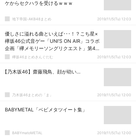
ケからセクハラを受けるｗｗｗ
地下帝国-AKB48まとめ
2019/11/5(Tu) 12:03
優しさに溢れる曲といえば･･･！？こち星×
欅坂46公式音ゲー「UNI’S ON AIR」コラボ
企画「欅メモリーソングリクエスト」第4回
ダイジェスト動画が公開
欅坂46まとめきんぐだむ
2019/11/5(Tu) 12:03
【乃木坂46】齋藤飛鳥、顔が幼い…
乃木坂46まとめの「ま」
2019/11/5(Tu) 12:00
BABYMETAL「ベビメタツイート集」
BABYmatoMETAL
2019/11/5(Tu) 12:00