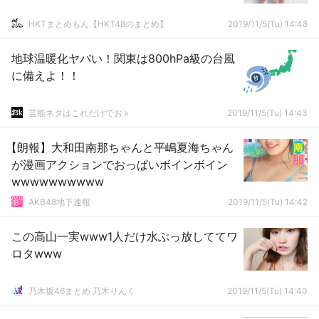
HKTまとめもん【HKT48のまとめ】
2019/11/5(Tu) 14:48
地球温暖化ヤバい！関東は800hPa級の台風
に備えよ！！
芸能ネタはこれだけでおｋ
2019/11/5(Tu) 14:43
【朗報】大和田南那ちゃんと平嶋夏海ちゃん
が漫画アクションでおっぱいボインボイン
wwwwwwwwww
AKB48地下速報
2019/11/5(Tu) 14:42
この高山一実www1人だけ水ぶっ放しててワ
ロタwww
乃木坂46まとめ 乃木りんく
2019/11/5(Tu) 14:40