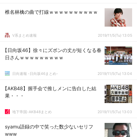
椎名林檎の曲で打線ｗｗｗｗｗｗｗｗｗｗ
V系まとめ速報
2019/11/5(Tu) 13:05
【日向坂46】徐々にズボンの丈が短くなる春
日さんｗｗｗｗｗｗｗｗｗ
日向速報 -日向坂46まとめ-
2019/11/5(Tu) 13:04
【AKB48】握手会で推しメンに告白した結
果・・・
地下帝国-AKB48まとめ
2019/11/5(Tu) 13:03
syamu語録の中で笑った数少ないセリフ
www