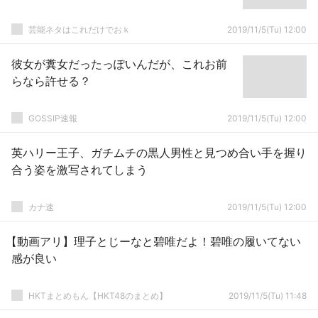
芸能ネタはこれだけでおｋ
2019/11/5(Tu) 12:00
彼女が糞女だったっぽいんだが、これお前
らなら許せる？
GOSSIP速報
2019/11/5(Tu) 12:00
英ハリー王子、ガチムチの黒人男性と見つめ合い手を握り
合う姿を激写されてしまう
カナ速
2019/11/5(Tu) 12:00
【動画アリ】理子とじーなと碧唯だよ！碧唯の履いてない
感が良い
HKTまとめもん【HKT48のまとめ】
2019/11/5(Tu) 11:48