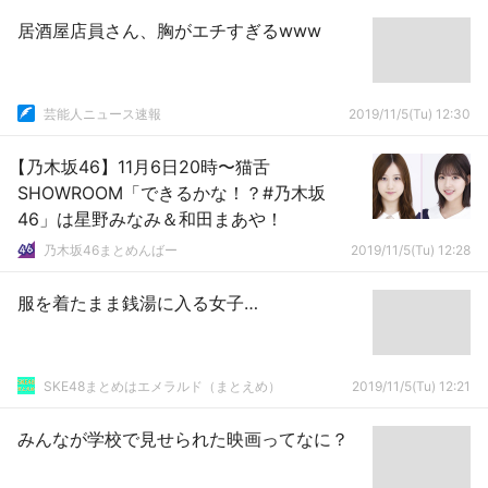
居酒屋店員さん、胸がエチすぎるwww
芸能人ニュース速報
2019/11/5(Tu) 12:30
【乃木坂46】11月6日20時〜猫舌
SHOWROOM「できるかな！？#乃木坂
46」は星野みなみ＆和田まあや！
乃木坂46まとめんばー
2019/11/5(Tu) 12:28
服を着たまま銭湯に入る女子…
SKE48まとめはエメラルド（まとえめ）
2019/11/5(Tu) 12:21
みんなが学校で見せられた映画ってなに？