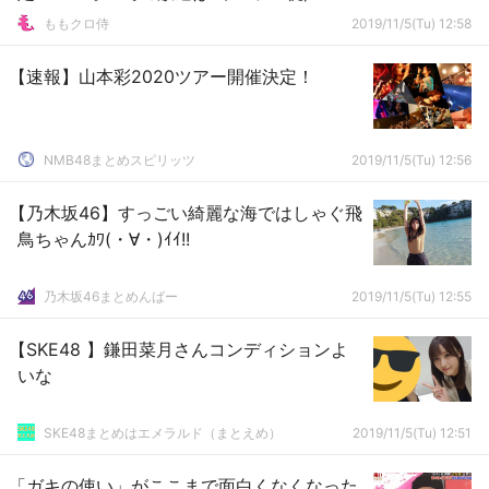
ももクロ侍
2019/11/5(Tu) 12:58
【速報】山本彩2020ツアー開催決定！
NMB48まとめスピリッツ
2019/11/5(Tu) 12:56
【乃木坂46】すっごい綺麗な海ではしゃぐ飛
鳥ちゃんｶﾜ(・∀・)ｲｲ!!
乃木坂46まとめんばー
2019/11/5(Tu) 12:55
【SKE48 】鎌田菜月さんコンディションよ
いな
SKE48まとめはエメラルド（まとえめ）
2019/11/5(Tu) 12:51
「ガキの使い」がここまで面白くなくなった