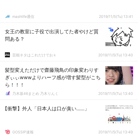
mashlife通信
2019/11/5(Tu) 13:41
女王の教室に子役で出演してた者やけど質
問ある？
芸能ネタはこれだけでおｋ
2019/11/5(Tu) 13:40
髪型変えただけで齋藤飛鳥の印象変わりす
ぎぃぃwwwよりハーフ感が増す髪型がこち
ら！！！
乃木坂46まとめ 乃木りんく
2019/11/5(Tu) 13:40
【衝撃】外人「日本人は口が臭い……」
GOSSIP速報
2019/11/5(Tu) 13:40