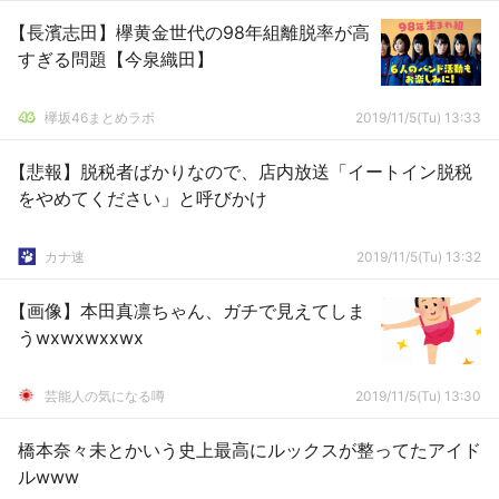
【長濱志田】欅黄金世代の98年組離脱率が高
すぎる問題【今泉織田】
欅坂46まとめラボ
2019/11/5(Tu) 13:33
【悲報】脱税者ばかりなので、店内放送「イートイン脱税
をやめてください」と呼びかけ
カナ速
2019/11/5(Tu) 13:32
【画像】本田真凛ちゃん、ガチで見えてしま
うwxwxwxxwx
芸能人の気になる噂
2019/11/5(Tu) 13:30
橋本奈々未とかいう史上最高にルックスが整ってたアイド
ルwww