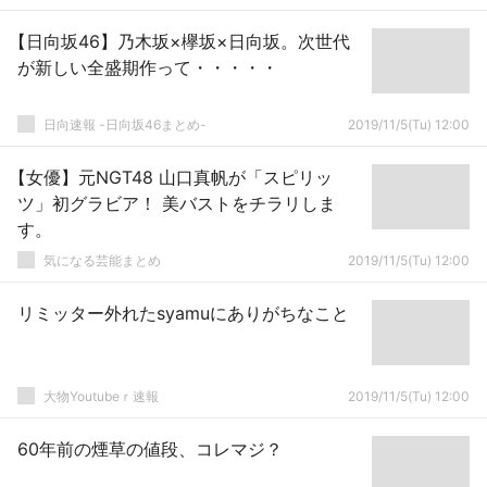
【日向坂46】乃木坂×欅坂×日向坂。次世代
が新しい全盛期作って・・・・・
日向速報 -日向坂46まとめ-
2019/11/5(Tu) 12:00
【女優】元NGT48 山口真帆が「スピリッ
ツ」初グラビア！ 美バストをチラリしま
す。
気になる芸能まとめ
2019/11/5(Tu) 12:00
リミッター外れたsyamuにありがちなこと
大物Youtubeｒ速報
2019/11/5(Tu) 12:00
60年前の煙草の値段、コレマジ？