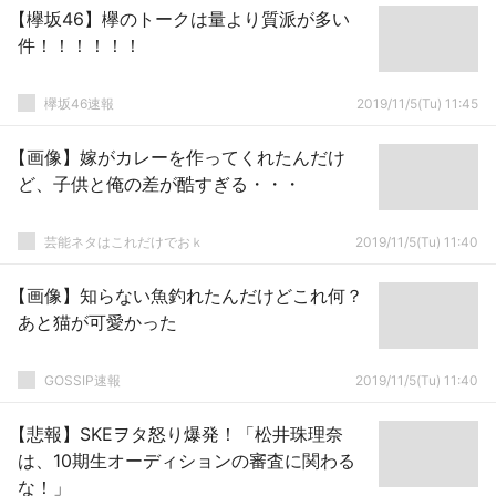
【欅坂46】欅のトークは量より質派が多い
件！！！！！！
欅坂46速報
2019/11/5(Tu) 11:45
【画像】嫁がカレーを作ってくれたんだけ
ど、子供と俺の差が酷すぎる・・・
芸能ネタはこれだけでおｋ
2019/11/5(Tu) 11:40
【画像】知らない魚釣れたんだけどこれ何？
あと猫が可愛かった
GOSSIP速報
2019/11/5(Tu) 11:40
【悲報】SKEヲタ怒り爆発！「松井珠理奈
は、10期生オーディションの審査に関わる
な！」