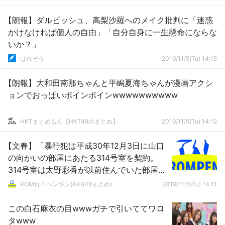
【朗報】ダルビッシュ、高梨沙羅へのメイク批判に「迷惑
かけなければ個人の自由」「自分自身に一生懸命にならな
いか？」
はれぞう
2019/11/5(Tu) 14:15
【朗報】大和田南那ちゃんと平嶋夏海ちゃんが漫画アクシ
ョンでおっぱいボインボインwwwwwwwwww
HKTまとめもん【HKT48のまとめ】
2019/11/5(Tu) 14:12
【文春】「暴行犯は平成30年12月3日に山口
の向かいの部屋にあたる314号室を契約。
314号室は太野彩香が以前住んでいた部屋で
もある。」
ROMれ！ペンギン(AKB48まとめ)
2019/11/5(Tu) 14:11
この白石麻衣の目wwwガチで引いててワロ
タwww