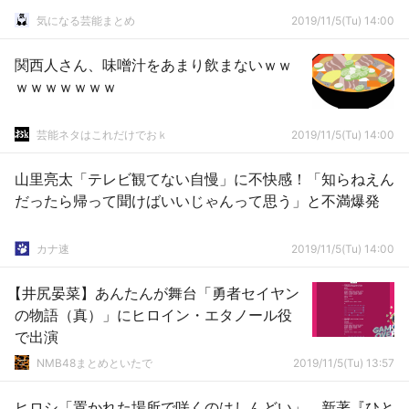
気になる芸能まとめ
2019/11/5(Tu) 14:00
関西人さん、味噌汁をあまり飲まないｗｗ
ｗｗｗｗｗｗｗ
芸能ネタはこれだけでおｋ
2019/11/5(Tu) 14:00
山里亮太「テレビ観てない自慢」に不快感！「知らねえん
だったら帰って聞けばいいじゃんって思う」と不満爆発
カナ速
2019/11/5(Tu) 14:00
【井尻晏菜】あんたんが舞台「勇者セイヤン
の物語（真）」にヒロイン・エタノール役
で出演
NMB48まとめといたで
2019/11/5(Tu) 13:57
ヒロシ「置かれた場所で咲くのはしんどい」 新著『ひと