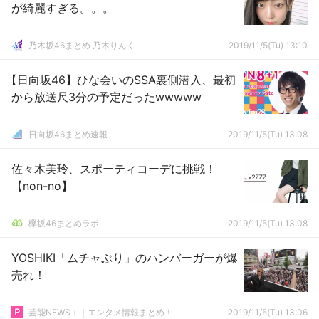
が綺麗すぎる。。。
乃木坂46まとめ 乃木りんく
2019/11/5(Tu) 13:10
【日向坂46】ひな会いのSSA裏側潜入、最初
から放送尺3分の予定だったwwwww
日向坂46まとめ速報
2019/11/5(Tu) 13:08
佐々木美玲、スポーティコーデに挑戦！
【non-no】
欅坂46まとめラボ
2019/11/5(Tu) 13:08
YOSHIKI「ムチャぶり」のハンバーガーが爆
売れ！
芸能NEWS＋｜エンタメ情報まとめ！
2019/11/5(Tu) 13:06