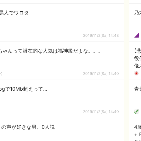
黒人でワロタ
乃
ｋ
2019/11/2(Sa) 14:43
ちゃんって潜在的な人気は福神級だよな。。。
【
役
像
く
2019/11/2(Sa) 14:40
pgで10Mb超えって…
青
2019/11/2(Sa) 14:40
きの声が好きな男、0人説
4
+