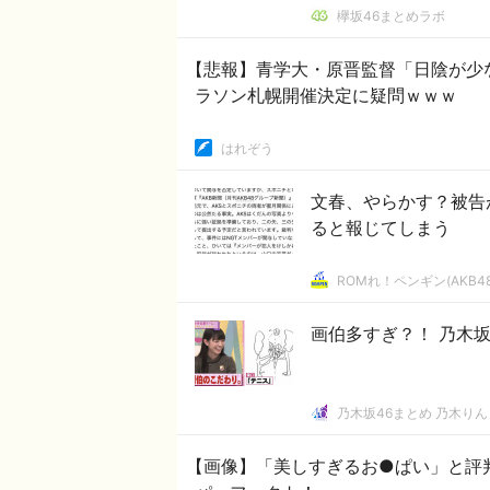
欅坂46まとめラボ
【悲報】青学大・原晋監督「日陰が少
ラソン札幌開催決定に疑問ｗｗｗ
はれぞう
文春、やらかす？被告
ると報じてしまう
ROMれ！ペンギン(AKB4
画伯多すぎ？！ 乃木
乃木坂46まとめ 乃木りん
【画像】「美しすぎるお●ぱい」と評