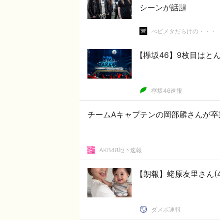
シーンが話題
べビメタだらけの・・・
【欅坂46】9枚目はと
欅坂46速報
チームAキャプテンの岡部麟さんが卒
AKB48地下速報
【朗報】蛯原友里さん(
ダメポ速報