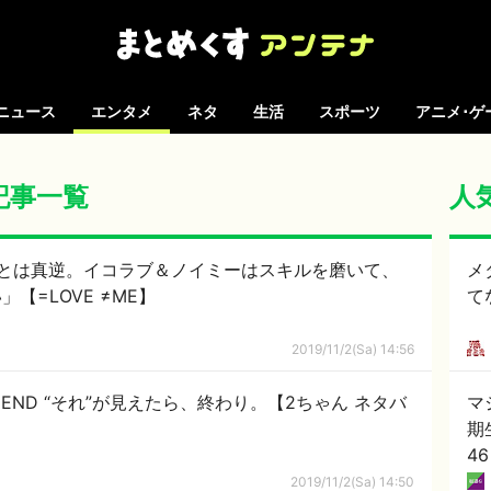
ニュース
エンタメ
ネタ
生活
スポーツ
アニメ･ゲ
の記事一覧
人
とは真逆。イコラブ＆ノイミーはスキルを磨いて、
メ
=LOVE ≠ME】
て
2019/11/2(Sa) 14:56
E END “それ”が見えたら、終わり。【2ちゃん ネタバ
マ
期
4
2019/11/2(Sa) 14:50