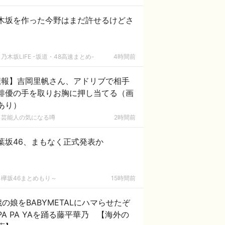
木坂を作った今野はまだ許せるけどさ
乃木坂LIFE -坂道・48高速まとめ-
4時間前
悲報】吉岡里帆さん、アドリブで相手
俳優の手を取りお胸に押し当てる（画
あり）
芸能人の気になる噂
2時間前
葉坂46、まもなく正式発表か
欅坂46まとめもり～
15時間前
歳の娘をBABYMETALにハマらせたぞ
 PA PA YAを踊る藤平華乃 【海外の