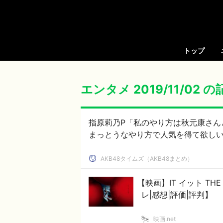
トップ
エンタメ 2019/11/02 
指原莉乃P「私のやり方は秋元康さん
まっとうなやり方で人気を得て欲しい」【
AKB48タイムズ（AKB48まとめ）
【映画】IT イット TH
レ|感想|評価|評判】
映画.net