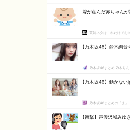
嫁が産んだ赤ちゃんが
芸能ネタはこれだけでお
【乃木坂46】鈴木絢音
乃木坂46まとめ 乃木りん
【乃木坂46】動かないj
乃木坂46まとめの「ま」
【衝撃】声優沢城みゆ