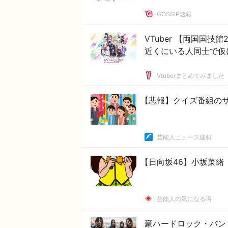
GOSSIP速報
VTuber 【両国国
近くにいる人同士で仮
Vtuberまとめてみました
【悲報】クイズ番組の
芸能人ニュース速報
【日向坂46】小坂菜緒
芸能人の気になる噂
豪ハードロック・バン