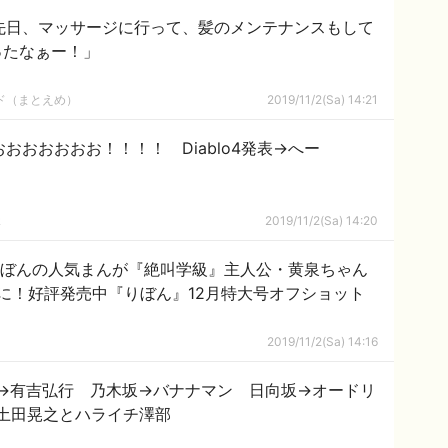
「先日、マッサージに行って、髪のメンテナンスもして
ったなぁー！」
ルド（まとえめ）
2019/11/2(Sa) 14:21
おおおおおおおお！！！！ Diablo4発表→へー
ｋ
2019/11/2(Sa) 14:20
りぼんの人気まんが『絶叫学級』主人公・黄泉ちゃん
に！好評発売中『りぼん』12月特大号オフショット
2019/11/2(Sa) 14:16
ん→有吉弘行 乃木坂→バナナマン 日向坂→オードリ
土田晃之とハライチ澤部