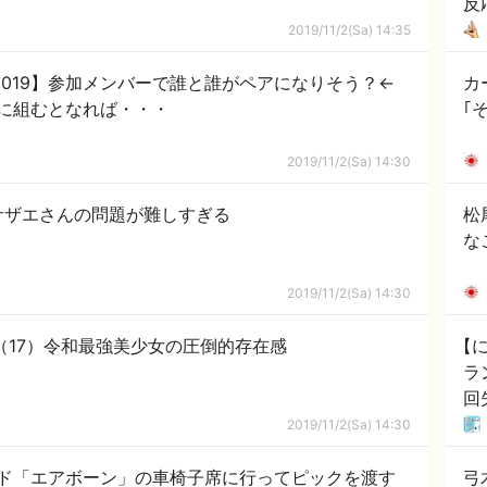
反
2019/11/2(Sa) 14:35
技館2019】参加メンバーで誰と誰がペアになりそう？←
カ
に組むとなれば・・・
｢
2019/11/2(Sa) 14:30
サザエさんの問題が難しすぎる
松
な
2019/11/2(Sa) 14:30
（17）令和最強美少女の圧倒的存在感
【
ラ
回
2019/11/2(Sa) 14:30
ド「エアボーン」の車椅子席に行ってピックを渡す
弓