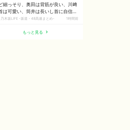
ど細っそり、奥田は背筋が良い、川﨑
首は可愛い、筒井は長いし首に自信を
っている」
乃木坂LIFE -坂道・48高速まとめ-
1時間前
もっと見る