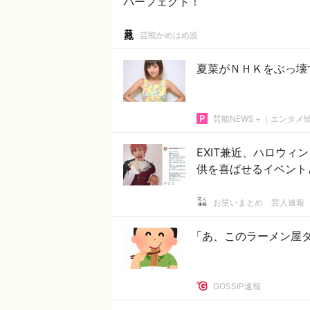
パーフェクト！
芸能かめはめ波
夏菜がＮＨＫをぶっ壊す
芸能NEWS＋｜エンタメ
EXIT兼近、ハロウ
供を喜ばせるイベント
お笑いまとめ 芸人速報
「あ、このラーメン屋
GOSSIP速報