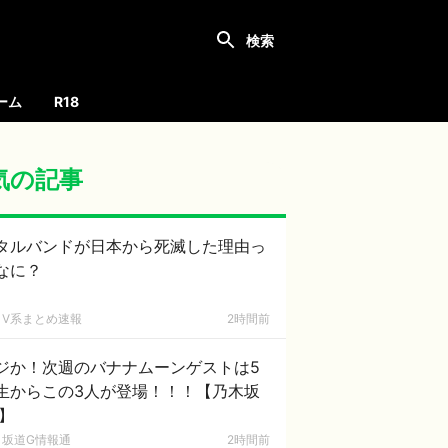
ーム
R18
気の記事
タルバンドが日本から死滅した理由っ
なに？
V系まとめ速報
2時間前
ジか！次週のバナナムーンゲストは5
生からこの3人が登場！！！【乃木坂
6】
坂道G情報通
2時間前