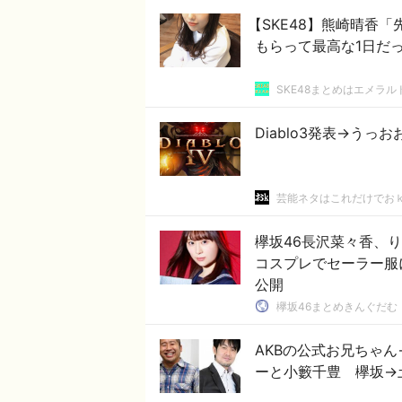
【SKE48】熊崎晴香
もらって最高な1日だ
SKE48まとめはエメラ
Diablo3発表→うっ
芸能ネタはこれだけでお
欅坂46長沢菜々香、
コスプレでセーラー服
公開
欅坂46まとめきんぐだむ
AKBの公式お兄ちゃ
ーと小籔千豊 欅坂→