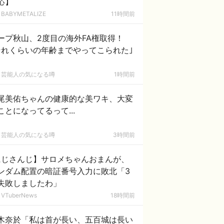
応】
BABYMETALIZE
11時間前
ープ秋山、2度目の海外FA権取得！
それくらいの年齢までやってこられた｣
芸能人の気になる噂
1時間前
尾美佑ちゃんの健康的な美ワキ、大変
ことになってるって...
芸能人の気になる噂
3時間前
にじさんじ】サロメちゃんおまんが、
ンダム配置の暗証番号入力に敗北「3
失敗しましたわ」
VTuberNews
18時間前
木奈於「私は首が長い、五百城は長い