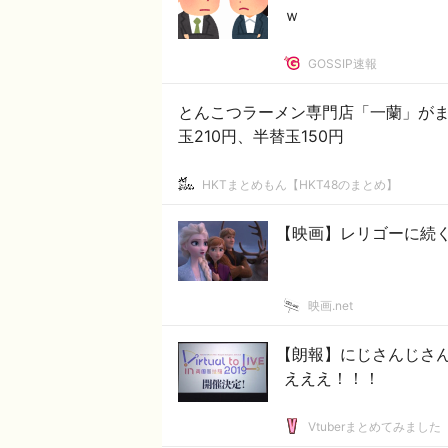
ｗ
GOSSIP速報
とんこつラーメン専門店「一蘭」がま
玉210円、半替玉150円
HKTまとめもん【HKT48のまとめ】
【映画】レリゴーに続く
映画.net
【朗報】にじさんじさん
えええ！！！
Vtuberまとめてみました