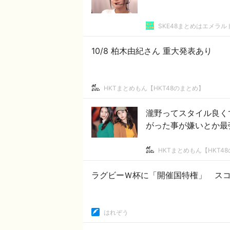
SKE48まとめはエメラ
10/8 柏木由紀さん 重大発表あり
HKTまとめもん【HKT48のまとめ】
瀧野ってスタイル良く
がった事が嫌いとか最
HKTまとめもん【HKT4
ラグビーＷ杯に「開催国特権」 ス
はれぞう