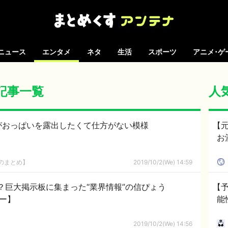
ニュース
エンタメ
ネタ
生活
スポーツ
アニメ･ゲ
の記事一覧
人
がおっぱいを露出したくて仕方がない模様
【元
お
8のまとめ】
2019/10/2(We) 14:59
？巨大掲示板に集まった“業界情報”の信ぴょう
【
しー】
能
2019/10/2(We) 14:56