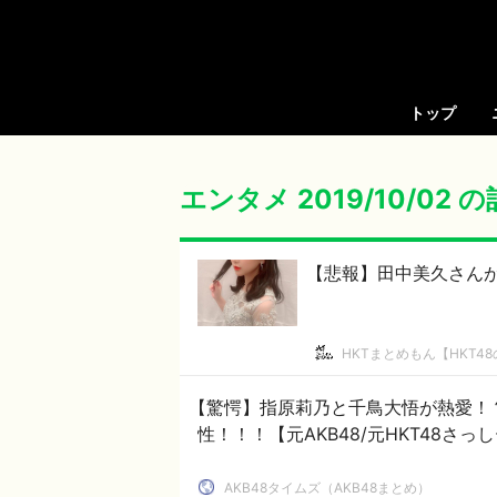
トップ
エンタメ 2019/10/02 
【悲報】田中美久さん
HKTまとめもん【HKT4
【驚愕】指原莉乃と千鳥大悟が熱愛！
性！！！【元AKB48/元HKT48さっ
AKB48タイムズ（AKB48まとめ）