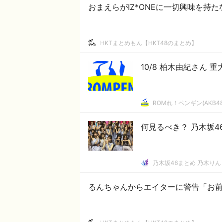
おまえらがIZ*ONEに一切興味を持
HKTまとめもん【HKT48のまとめ】
10/8 柏木由紀さん 
ROMれ！ペンギン(AKB4
何見るべき？ 乃木坂
乃木坂46まとめ 乃木りん
るんちゃんからエイターに警告「お