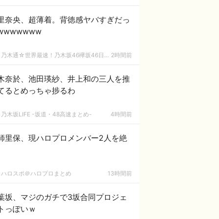
里奈央、超薄着。背徳感ヤバすぎだっ
wwwwwww
乃木通☆世界最速！乃木坂46欅坂46日向坂46速報まとめ
2時間前
木奈於、池田瑛紗、井上和の三人を推
てるとめっちゃ捗るわ
乃木坂LIFE -坂道・48高速まとめ-
4時間前
師里保、現ハロプロメンバー2人を絶
ハロスポ＠ハロプロまとめ
13時間前
葉坂、マジのガチで3坂合同プロジェ
トっぽいｗ