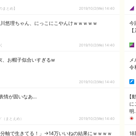
8のまとめ】
2019/10/2(We) 14:40
北川悠理ちゃん、にっこにこやんけｗｗｗｗｗ
今
【
く
2019/10/2(We) 14:40
衣、お帽子似合いすぎるw
メ
令
2019/10/2(We) 14:40
表情が固いなあ…
【
に
明
ルド（まとえめ）
2019/10/2(We) 14:40
男は自分軸で生きてる！」→14万いいねの結果にｗｗｗｗ
1