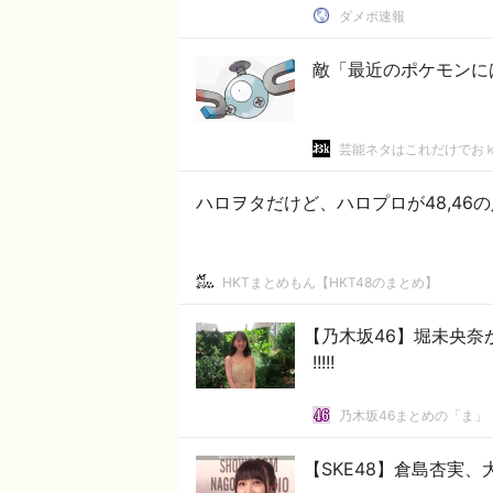
ダメポ速報
敵「最近のポケモンに
芸能ネタはこれだけでお
ハロヲタだけど、ハロプロが48,4
HKTまとめもん【HKT48のまとめ】
【乃木坂46】堀未央奈か
!!!!!
乃木坂46まとめの「ま」
【SKE48】倉島杏実