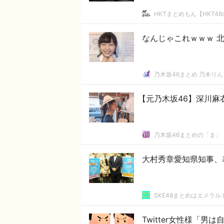
HKTまとめもん【HKT4
なんじゃこれｗｗｗ 
乃木坂46まとめ 乃木りん
【元乃木坂46】深川麻
乃木坂46まとめの「ま」
大村秀章愛知県知事、
SKE48まとめはエメラ
Twitter女性様「