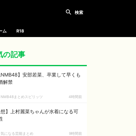
ーム
R18
気の記事
NMB48】安部若菜、卒業して早くも
酒解禁
NMB48まとめスピリッツ
4時間前
予想】上村麗菜ちゃんが水着になる可
性
気になる芸能まとめ
9時間前