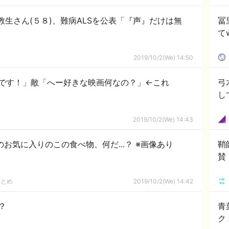
生さん(５８)、難病ALSを公表「『声』だけは無
冨
て
2019/10/2(We) 14:50
です！」敵「へー好きな映画何なの？」←これ
弓
し
ｋ
2019/10/2(We) 14:43
お気に入りのこの食べ物、何だ...？ ※画像あり
鞘
賛
まとめ
2019/10/2(We) 14:42
？
青
ク