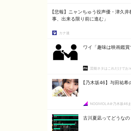
【悲報】ニャンちゅう役声優・津久井教
事、出来る限り前に進む」
カナ速
ワイ「趣味は映画鑑賞
芸能ネタはこれだけでお
【乃木坂46】与田祐希の
NOGIVIOLA＠乃木坂46
古川夏凪ってどうなの