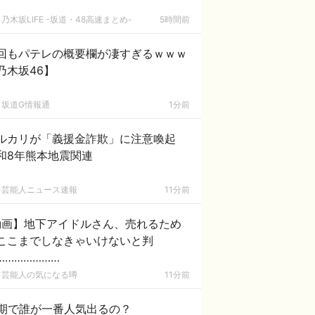
乃木坂LIFE -坂道・48高速まとめ-
5時間前
回もパテレの概要欄が凄すぎるｗｗｗ
乃木坂46】
坂道G情報通
1分前
ルカリが「義援金詐欺」に注意喚起
和8年熊本地震関連
芸能人ニュース速報
11分前
動画】地下アイドルさん、売れるため
ここまでしなきゃいけないと判
…………………
芸能人の気になる噂
11分前
8期で誰が一番人気出るの？