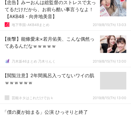
【忠告】みーおんは総監督のストレスで太っ
てるだけだから、お前ら酷い事言うなよ！
【AKB48・向井地美音】
地下帝国-AKB48まとめ
2019/8/15(Th) 13:03
【衝撃】能條愛未×若月佑美、こんな偶然っ
てあるんだなｗｗｗｗｗ
乃木坂46まとめ 乃木りんく
2019/8/15(Th) 13:00
【閲覧注意】2年間風呂入ってないワイの肌
ｗｗｗｗｗｗ
芸能ネタはこれだけでおｋ
2019/8/15(Th) 13:00
「僕の夏が始まる」公演 ひっそりと終了