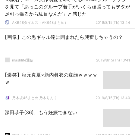
を見て「あっこのグループ若手がいくら頑張ってもヲタが
足引っ張るから駄目なんだ」と感じた
AKB48タイムズ（AKB48まとめ）
2019/8/15(Th) 13:44
【画像】この黒ギャル達に囲まれたら興奮しちゃうの？
mashlife通信
2019/8/15(Th) 13:41
【爆笑】秋元真夏×新内眞衣の変顔ｗｗｗｗ
ｗ
乃木坂46まとめ 乃木りんく
2019/8/15(Th) 13:40
深田恭子(36)、もう妊娠できない