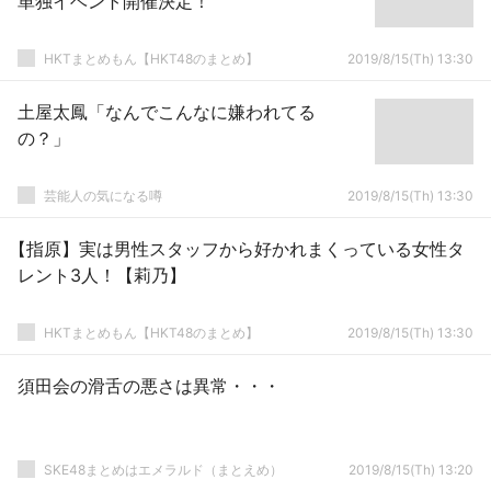
単独イベント開催決定！
HKTまとめもん【HKT48のまとめ】
2019/8/15(Th) 13:30
土屋太鳳「なんでこんなに嫌われてる
の？」
芸能人の気になる噂
2019/8/15(Th) 13:30
【指原】実は男性スタッフから好かれまくっている女性タ
レント3人！【莉乃】
HKTまとめもん【HKT48のまとめ】
2019/8/15(Th) 13:30
須田会の滑舌の悪さは異常・・・
SKE48まとめはエメラルド（まとえめ）
2019/8/15(Th) 13:20