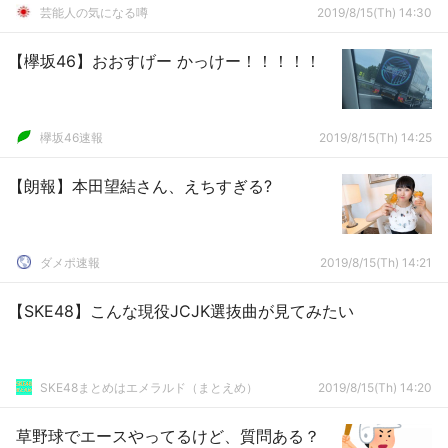
芸能人の気になる噂
2019/8/15(Th) 14:30
【欅坂46】おおすげー かっけー！！！！！
欅坂46速報
2019/8/15(Th) 14:25
【朗報】本田望結さん、えちすぎる?
ダメポ速報
2019/8/15(Th) 14:21
【SKE48】こんな現役JCJK選抜曲が見てみたい
SKE48まとめはエメラルド（まとえめ）
2019/8/15(Th) 14:20
草野球でエースやってるけど、質問ある？