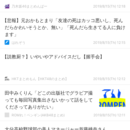
乃木坂46まとめんばー
2019/8/15(Th) 12:18
【悲報】元おかもとまり「友達の死はカッコ悪いし、死ん
だらかわいそうとか、無い」「死んだら生きてる人に負け
ます」
はれぞう
2019/8/15(Th) 12:15
【説教厨？】いやいやアドバイスだし【握手会】
HKTまとめもん【HKT48のまとめ】
2019/8/15(Th) 12:12
田中みくりん「どこの出版社でグラビア撮
っても毎回写真集出さないかって話をして
くださってありがたい」
ROMれ！ペンギン(AKB48まとめ)
2019/8/15(Th) 12:11
大分高校野球部の美人マネージャー首藤桃奈さん