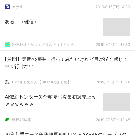
カナ速
2019/8/15(Th) 14:00
ある！（確信）
SKE48まとめはエメラルド（まとえめ）
2019/8/15(Th) 13:50
【質問】天音の握手、行ってみたいけれど目が鋭く感じて
中々行けない…
HKTまとめもん【HKT48のまとめ】
2019/8/15(Th) 13:48
AKB新センター矢作萌夏写真集初週売上ｗ
ｗｗｗｗｗｗ
欅坂46速報
2019/8/15(Th) 13:45
16歳若手エース矢作萌夏を叩いてるAKB48グループヲタ