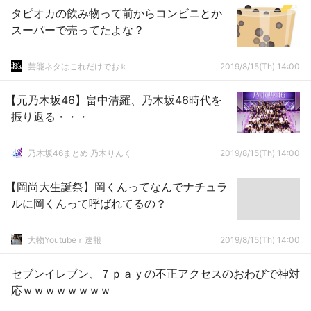
タピオカの飲み物って前からコンビニとか
スーパーで売ってたよな？
芸能ネタはこれだけでおｋ
2019/8/15(Th) 14:00
【元乃木坂46】畠中清羅、乃木坂46時代を
振り返る・・・
乃木坂46まとめ 乃木りんく
2019/8/15(Th) 14:00
【岡尚大生誕祭】岡くんってなんでナチュラ
ルに岡くんって呼ばれてるの？
大物Youtubeｒ速報
2019/8/15(Th) 14:00
セブンイレブン、７ｐａｙの不正アクセスのおわびで神対
応ｗｗｗｗｗｗｗｗ