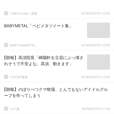
大物Youtubeｒ速報
2019/8/15(Th) 12:00
BABYMETAL「ベビメタツイート集」
BABYmatoMETAL
2019/8/15(Th) 12:00
【朗報】高須院長「崎陽軒を立花にぶっ壊さ
れそうで不安よな。高須、動きます」
GOSSIP速報
2019/8/15(Th) 12:00
【朗報】のぼりべつクマ牧場、とんでもないアイドルグル
ープを作ってしまう
カナ速
2019/8/15(Th) 11:55