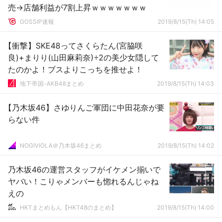
売→店舗利益が7割上昇ｗｗｗｗｗｗｗ
GOSSIP速報
2019/8/15(Th) 14:05
【衝撃】SKE48ってさくらたん(宮脇咲
良)+まりり(山田麻莉奈)÷2の美少女隠して
たのかよ！ブスよりこっちを推せよ！
地下帝国-AKB48まとめ
2019/8/15(Th) 14:03
【乃木坂46】さゆりんご軍団に中田花奈が要
らない件
NOGIVIOLA＠乃木坂46まとめ
2019/8/15(Th) 14:02
乃木坂46の運営スタッフがイケメン揃いで
ヤバい！こりゃメンバーも惚れるんじゃね
えの
HKTまとめもん【HKT48のまとめ】
2019/8/15(Th) 14:00