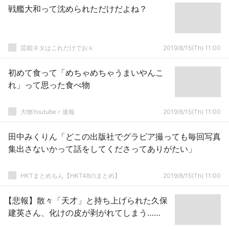
戦艦大和って沈められただけだよね？
芸能ネタはこれだけでおｋ
2019/8/15(Th) 11:00
初めて食って「めちゃめちゃうまいやんこ
れ」って思った食べ物
大物Youtubeｒ速報
2019/8/15(Th) 11:00
田中みくりん「どこの出版社でグラビア撮っても毎回写真
集出さないかって話をしてくださってありがたい」
HKTまとめもん【HKT48のまとめ】
2019/8/15(Th) 11:00
【悲報】散々「天才」と持ち上げられた久保
建英さん、化けの皮が剥がれてしまう……