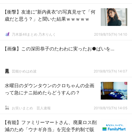
【衝撃】友達に”新内眞衣”の写真見せて「何
歳だと思う？」と聞いた結果ｗｗｗｗｗ
乃木坂46まとめ 乃木りんく
2019/8/15(Th) 14:10
【画像】この深田恭子のたわわに実ったお●ぱいを…
芸能かめはめ波
2019/8/15(Th) 14:07
水曜日のダウンタウンのクロちゃんの企画
って急にナニ始めたらどうすんの？
お笑いまとめ 芸人速報
2019/8/15(Th) 14:05
【有能】ファミリーマートさん、廃棄ロス削
減のため「ウナギ弁当」を完全予約制で販