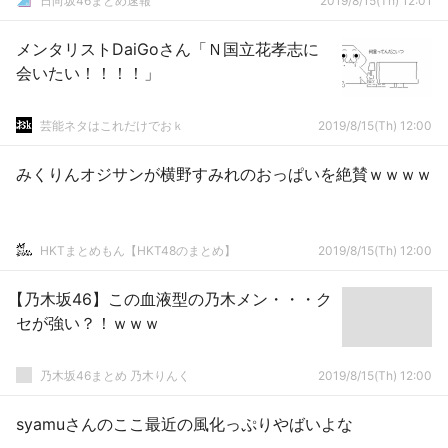
日向坂46まとめ速報
2019/8/15(Th) 12:01
メンタリストDaiGoさん「Ｎ国立花孝志に
会いたい！！！！」
芸能ネタはこれだけでおｋ
2019/8/15(Th) 12:00
みくりんオジサンが横野すみれのおっぱいを絶賛ｗｗｗｗ
HKTまとめもん【HKT48のまとめ】
2019/8/15(Th) 12:00
【乃木坂46】この血液型の乃木メン・・・ク
セが強い？！ｗｗｗ
乃木坂46まとめ 乃木りんく
2019/8/15(Th) 12:00
syamuさんのここ最近の風化っぷりやばいよな