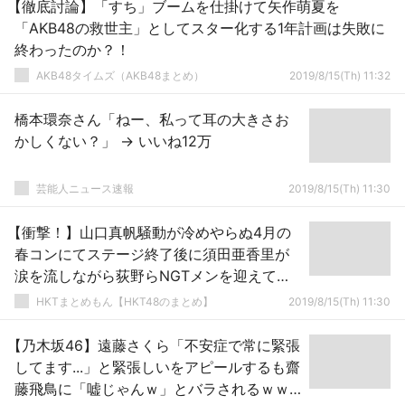
【徹底討論】「すち」ブームを仕掛けて矢作萌夏を
「AKB48の救世主」としてスター化する1年計画は失敗に
終わったのか？！
AKB48タイムズ（AKB48まとめ）
2019/8/15(Th) 11:32
橋本環奈さん「ねー、私って耳の大きさお
かしくない？」 → いいね12万
芸能人ニュース速報
2019/8/15(Th) 11:30
【衝撃！】山口真帆騒動が冷めやらぬ4月の
春コンにてステージ終了後に須田亜香里が
涙を流しながら荻野らNGTメンを迎えてい
た事が発覚！？
HKTまとめもん【HKT48のまとめ】
2019/8/15(Th) 11:30
【乃木坂46】遠藤さくら「不安症で常に緊張
してます...」と緊張しいをアピールするも齋
藤飛鳥に「嘘じゃんｗ」とバラされるｗｗ