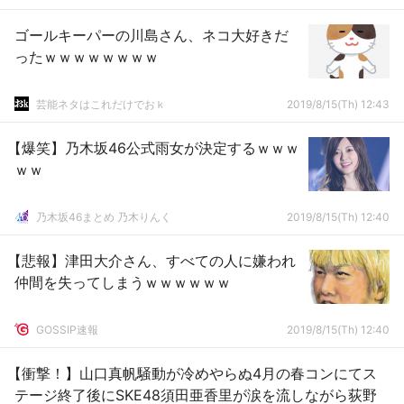
ゴールキーパーの川島さん、ネコ大好きだ
ったｗｗｗｗｗｗｗｗ
芸能ネタはこれだけでおｋ
2019/8/15(Th) 12:43
【爆笑】乃木坂46公式雨女が決定するｗｗｗ
ｗｗ
乃木坂46まとめ 乃木りんく
2019/8/15(Th) 12:40
【悲報】津田大介さん、すべての人に嫌われ
仲間を失ってしまうｗｗｗｗｗｗ
GOSSIP速報
2019/8/15(Th) 12:40
【衝撃！】山口真帆騒動が冷めやらぬ4月の春コンにてス
テージ終了後にSKE48須田亜香里が涙を流しながら荻野