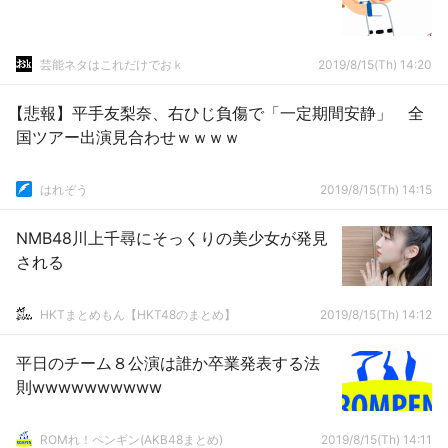
芸能ネタはこれだけでおｋ
2019/8/15(Th) 14:20
【悲報】平手友梨奈、右ひじ負傷で「一定期間安静」 全
国ツアー出演見合わせｗｗｗｗ
はれぞう
2019/8/15(Th) 14:15
NMB48川上千尋にそっくりの美少女が発見
される
HKTまとめもん【HKT48のまとめ】
2019/8/15(Th) 14:12
平日のチーム８公演は誰か卒業発表する法
則wwwwwwwwww
ROMれ！ペンギン(AKB48まとめ)
2019/8/15(Th) 14:11