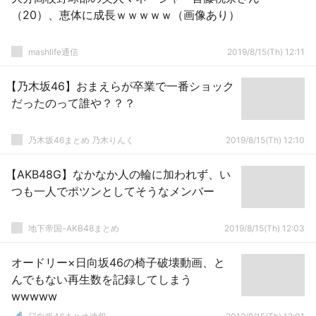
（20）、恵体に成長ｗｗｗｗｗ（画像あり）
mashlife通信
2019/8/15(Th) 12:11
【乃木坂46】おまえらが卒業で一番ショック
だったのって誰や？？？
乃木坂46まとめ 乃木りんく
2019/8/15(Th) 12:10
【AKB48G】なかなか人の輪に加われず、い
つも一人でポツンとしてそうなメンバー
地下帝国-AKB48まとめ
2019/8/15(Th) 12:03
オードリー×日向坂46の椅子破壊動画、と
んでもない再生数を記録してしまう
wwwww