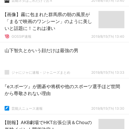
芸能ネタはこれだけでおｋ
2019/8/15(Th) 13:40
【画像】霧に包まれた群馬県の朝の風景が
「まるで映画のワンシーン」のように美し
いと話題に！これは凄い
GOSSIP速報
2019/8/15(Th) 13:40
山下智久とかいう顔だけは最強の男
ジャにジャに速報 - ジャニーズまとめ
2019/8/15(Th) 13:33
『eスポーツ』が囲碁や将棋や他のスポーツ選手ほど世間
から尊敬されない理由
芸能人ニュース速報
2019/8/15(Th) 13:30
【朗報】AKB劇場でHKT出張公演＆Chouの