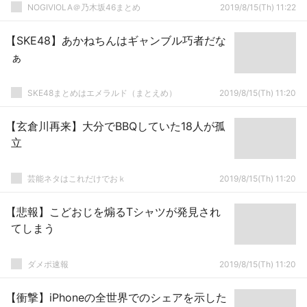
ｗｗｗ
NOGIVIOLA＠乃木坂46まとめ
2019/8/15(Th) 11:22
【SKE48】あかねちんはギャンブル巧者だな
ぁ
SKE48まとめはエメラルド（まとえめ）
2019/8/15(Th) 11:20
【玄倉川再来】大分でBBQしていた18人が孤
立
芸能ネタはこれだけでおｋ
2019/8/15(Th) 11:20
【悲報】こどおじを煽るTシャツが発見され
てしまう
ダメポ速報
2019/8/15(Th) 11:20
【衝撃】iPhoneの全世界でのシェアを示した