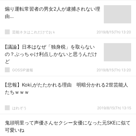
煽り運転常習者の男女2人が逮捕されない理
由…
芸能ネタはこれだけでおｋ
2019/8/15(Th) 13:20
【議論】日本はなぜ「独身税」を取らない
の？ぶっちゃけ利点しかないと思うんだけ
ど
GOSSIP速報
2019/8/15(Th) 13:20
【悲報】Koki,がたたかれる理由 明暗分かれる2世芸能人
たちｗｗｗ
はれぞう
2019/8/15(Th) 13:15
鬼頭明里って声優さんセクシー女優になった元SKEに似て
可愛いね