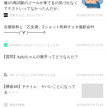
修)の再試験のメールが来てるの気づかなく
てテストいってなかったんだが」
芸能ネタはこれだけでおｋ
2019/8/15(Th) 12:50
古畑奈和と「乙女酒」2ショット乾杯チェキ撮影会ｷﾀ
━━━━(ﾟ∀ﾟ)━━━━!!
SKE48まとめはエメラルド（まとえめ）
2019/8/15(Th) 12:50
【質問】ねねちゃんの握手ってどうなんだ？
HKTまとめもん【HKT48のまとめ】
2019/8/15(Th) 12:48
【欅坂46】チケトレ、ヤバいことになって
る・・・
欅坂46速報
2019/8/15(Th) 12:45