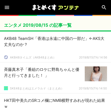
エンタメ 2019/08/15 の記事一覧
AKB48 TeamSH「香港は永遠に中国の一部だ」←AKS大
丈夫なのか？
AKB48タイムズ（AKB48まとめ）
2019/8/15(Th) 14:56
斉藤真木子「番組のロケに野島ちゃんと優
月と行ってきました！ 」
SKE48まとめはエメラルド（まとえめ）
2019/8/15(Th) 14:50
HKT田中美久のSRコメ欄にNMB横野すみれが現れた結果
ｗ