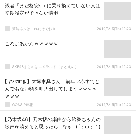
識者「まだ格安simに乗り換えていない人は
初期設定ができない情弱」
芸能ネタはこれだけでおｋ
2019/8/15(Th) 12:20
これはあかんｗｗｗｗｗ
SKE48まとめはエメラルド（まとえめ）
2019/8/15(Th) 12:20
【ヤバすぎ】大塚家具さん、前年比赤字でと
んでもない額を叩き出してしまうｗｗｗｗ
ｗｗｗ
GOSSIP速報
2019/8/15(Th) 12:20
【乃木坂46】乃木坂の楽曲から玲香ちゃんの
歌声が消えると思ったら…なぁ…(´；ω；｀)