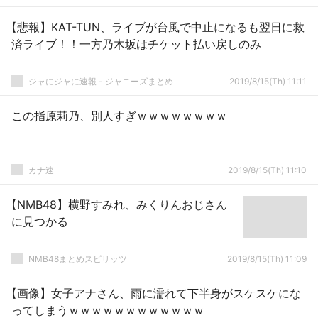
【悲報】KAT-TUN、ライブが台風で中止になるも翌日に救
済ライブ！！一方乃木坂はチケット払い戻しのみ
ジャにジャに速報 - ジャニーズまとめ
2019/8/15(Th) 11:11
この指原莉乃、別人すぎｗｗｗｗｗｗｗｗ
カナ速
2019/8/15(Th) 11:10
【NMB48】横野すみれ、みくりんおじさん
に見つかる
NMB48まとめスピリッツ
2019/8/15(Th) 11:09
【画像】女子アナさん、雨に濡れて下半身がスケスケにな
ってしまうｗｗｗｗｗｗｗｗｗｗｗｗ