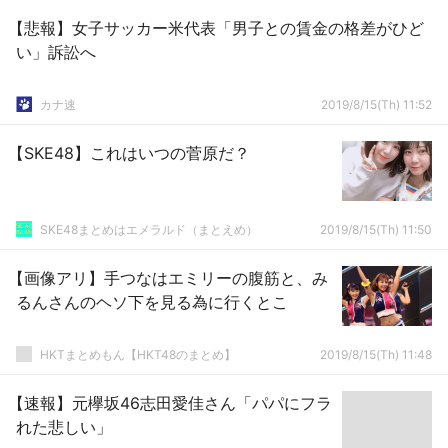
【悲報】女子サッカー米代表「男子との賃金の格差がひど
い」訴訟へ
カナ速
2019/8/15(Th) 11:52
【SKE48】これはいつの菅原だ？
SKE48まとめはエメラルド（まとえめ）
2019/8/15(Th) 11:50
【画像アリ】手つなはエミリーの腹筋と、み
るんさんのヘソ下を見る為に行くとこ
HKTまとめもん【HKT48のまとめ】
2019/8/15(Th) 11:48
【速報】元欅坂46志田愛佳さん「パパにフラ
れた悲しい」