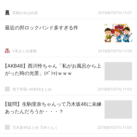
芸能かめはめ波
2019/8/15(Th) 11:07
最近の邦ロックバンド多すぎる件
V系まとめ速報
2019/8/15(Th) 11:05
【AKB48】西川怜ちゃん「私がお風呂から上
がった時の光景」(ﾊﾟｼｬ)ｗｗｗ
地下帝国-AKB48まとめ
2019/8/15(Th) 11:03
【疑問】生駒里奈ちゃんって乃木坂46に未練
あったんだろうか・・・？
乃木坂46まとめ 乃木りんく
2019/8/15(Th) 11:00