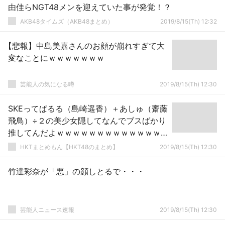
由佳らNGT48メンを迎えていた事が発覚！？
AKB48タイムズ（AKB48まとめ）
2019/8/15(Th) 12:32
【悲報】中島美嘉さんのお顔が崩れすぎて大
変なことにｗｗｗｗｗｗｗ
芸能人の気になる噂
2019/8/15(Th) 12:30
SKEってぱるる（島崎遥香）＋あしゅ（齋藤
飛鳥）÷２の美少女隠してなんでブスばかり
推してんだよｗｗｗｗｗｗｗｗｗｗｗｗｗ
ｗｗｗｗｗ
HKTまとめもん【HKT48のまとめ】
2019/8/15(Th) 12:30
竹達彩奈が「悪」の顔しとるで・・・
芸能人ニュース速報
2019/8/15(Th) 12:30