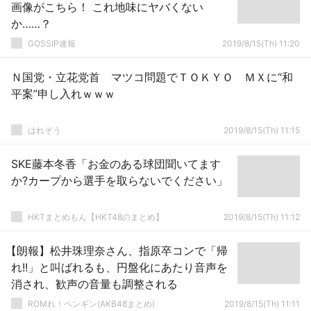
画像がこちら！ これ地味にヤバくない
か……？
GOSSIP速報
2019/8/15(Th) 11:20
Ｎ国党・立花党首 マツコ問題でＴＯＫＹＯ ＭＸに“和
平案”申し入れｗｗｗ
はれぞう
2019/8/15(Th) 11:15
SKE藤本冬香「お金のある球団聞いてます
か?カープから選手を取らないでください」
HKTまとめもん【HKT48のまとめ】
2019/8/15(Th) 11:12
【朗報】松井珠理奈さん、指原卒コンで「帰
れ!!」と叫ばれるも、円盤化にあたり音声を
消され、歓声の音量も調整される
ROMれ！ペンギン(AKB48まとめ)
2019/8/15(Th) 11:11