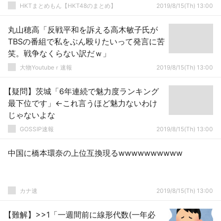
HKTまとめもん【HKT48のまとめ】
2019/8/15(Th) 13:00
丸山穂高「反戦平和を訴える高木敏子氏が
TBSの番組で私をぶん殴りたいって発言に苦
笑。戦争なくらない訳だｗ」
大物Youtubeｒ速報
2019/8/15(Th) 13:00
【疑問】茨城「6年連続で魅力度ランキング
最下位です」←これ言うほど魅力ないわけ
じゃないよな
GOSSIP速報
2019/8/15(Th) 13:00
中国に橋本環奈の上位互換現るwwwwwwwwww
カナ速
2019/8/15(Th) 13:00
【難解】>>1「一週間前に線形代数(一年必