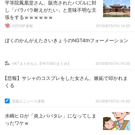
平等院鳳凰堂さん、販売されたパズルに対
し「バラバラ耐えがたい」と意味不明な主
張をするｗｗｗｗｗｗ
GOSSIP速報
2019/8/15(Th) 14:35
ぼくのかんがえたさいきょうのNGT4thフォーメーション
HKTまとめもん【HKT48のまとめ】
2019/8/15(Th) 14:30
【悲報】サシャのコスプレをした女さん、嫉妬で叩かれま
くる
芸能人ニュース速報
2019/8/15(Th) 14:30
水嶋ヒロが「炎上パパタレ」になってしま
ったワケｗ