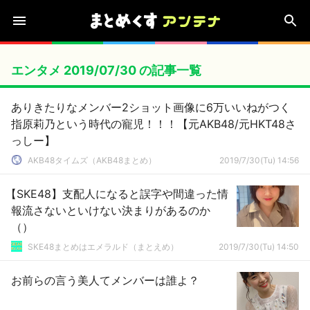
エンタメ 2019/07/30 の記事一覧
ありきたりなメンバー2ショット画像に6万いいねがつく
指原莉乃という時代の寵児！！！【元AKB48/元HKT48さ
っしー】
AKB48タイムズ（AKB48まとめ）
2019/7/30(Tu) 14:56
【SKE48】支配人になると誤字や間違った情
報流さないといけない決まりがあるのか
（）
SKE48まとめはエメラルド（まとえめ）
2019/7/30(Tu) 14:50
お前らの言う美人てメンバーは誰よ？