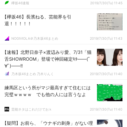
欅坂46速報
2019/7/30(Tu) 11:45
【欅坂46】長濱ねる、芸能界を引
退！！！！！
NOGIVIOLA＠乃木坂46まとめ
2019/7/30(Tu) 11:43
【速報】北野日奈子×渡辺みり愛、7/31「猫
舌SHOWROOM」登場で神回確定ｷﾀ――(ﾟ
∀ﾟ)――!!
乃木坂46まとめ 乃木りんく
2019/7/30(Tu) 11:40
練馬区という所がマジ最高すぎて住むには
完璧ｗｗｗｗ でも他の人には言うなよ
芸能ネタはこれだけでおｋ
2019/7/30(Tu) 11:40
【疑問】お前ら、「ウナギの刺身」がない理