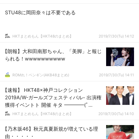
STU48に岡田奈々は不要である
HKTまとめもん【HKT48のまとめ】
2019/7/30(Tu) 14:12
【朗報】大和田南那ちゃん、「美脚」と報じ
られる！wwwwwwwwww
ROMれ！ペンギン(AKB48まとめ)
2019/7/30(Tu) 14:11
【速報】 HKT48×神戸コレクション
2019A/W-ガールズフェスティバル- 出演権
獲得イベントト 開催 キタ ━━━━(ﾟ
∀ﾟ)━━━━!!
HKTまとめもん【HKT48のまとめ】
2019/7/30(Tu) 14:10
【乃木坂46】秋元真夏新規が増えている理
由・・・・・