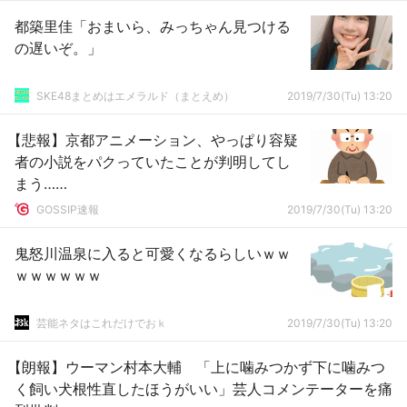
都築里佳「おまいら、みっちゃん見つける
の遅いぞ。」
SKE48まとめはエメラルド（まとえめ）
2019/7/30(Tu) 13:20
【悲報】京都アニメーション、やっぱり容疑
者の小説をパクっていたことが判明してし
まう……
GOSSIP速報
2019/7/30(Tu) 13:20
鬼怒川温泉に入ると可愛くなるらしいｗｗ
ｗｗｗｗｗｗ
芸能ネタはこれだけでおｋ
2019/7/30(Tu) 13:20
【朗報】ウーマン村本大輔 「上に噛みつかず下に噛みつ
く飼い犬根性直したほうがいい」芸人コメンテーターを痛