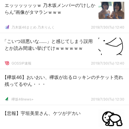
エッッッッッッｗ 乃木坂メンバーの”けしか
らん”画像がタマランｗｗｗ
乃木坂46まとめ 乃木りんく
2019/7/30(Tu) 12:40
「こいつ頭悪いな……」と感じてしまう誤用
とか読み間違い挙げてけｗｗｗｗｗｗ
GOSSIP速報
2019/7/30(Tu) 12:40
【欅坂46】おいおい、欅坂が出るロッキンのチケット売れ
残ってるやん・・・
欅坂46news+
2019/7/30(Tu) 12:30
【悲報】宇垣美里さん、ケツがデカい