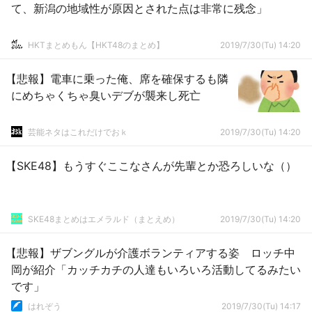
て、新潟の地域性が原因とされた点は非常に残念」
HKTまとめもん【HKT48のまとめ】
2019/7/30(Tu) 14:20
【悲報】電車に乗った俺、席を確保するも隣
にめちゃくちゃ臭いデブが襲来し死亡
芸能ネタはこれだけでおｋ
2019/7/30(Tu) 14:20
【SKE48】もうすぐここなさんが先輩とか恐ろしいな（）
SKE48まとめはエメラルド（まとえめ）
2019/7/30(Tu) 14:20
【悲報】ザブングルが介護ボランティアする姿 ロッチ中
岡が紹介「カッチカチの人達もいろいろ活動してるみたい
です」
はれぞう
2019/7/30(Tu) 14:17