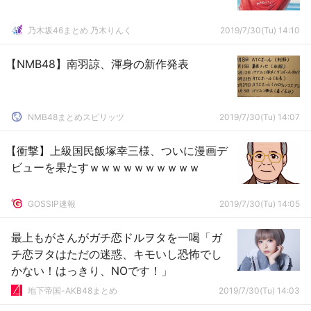
乃木坂46まとめ 乃木りんく
2019/7/30(Tu) 14:10
【NMB48】南羽諒、渾身の新作発表
NMB48まとめスピリッツ
2019/7/30(Tu) 14:07
【衝撃】上級国民飯塚幸三様、ついに漫画デ
ビューを果たすｗｗｗｗｗｗｗｗｗｗ
GOSSIP速報
2019/7/30(Tu) 14:05
最上もがさんがガチ恋ドルヲタを一喝「ガ
チ恋ヲタはただの迷惑、キモいし恐怖でし
かない！はっきり、NOです！」
地下帝国-AKB48まとめ
2019/7/30(Tu) 14:03