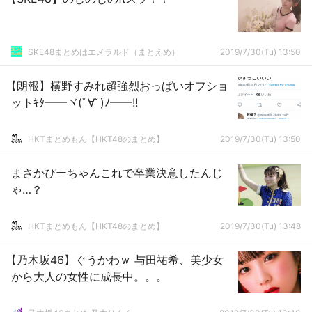
SKE48まとめはエメラルド（まとえめ）
2019/7/30(Tu) 13:50
【朗報】横野すみれ超強烈おっぱいオフショ
ットｷﾀ━━ヾ(ﾟ∀ﾟ)ﾉ━━!!
HKTまとめもん【HKT48のまとめ】
2019/7/30(Tu) 13:50
まさかぴーちゃんこれで卒業決意したんじ
ゃ…？
HKTまとめもん【HKT48のまとめ】
2019/7/30(Tu) 13:48
【乃木坂46】ぐうかわｗ 与田祐希、美少女
から大人の女性に成長中。。。