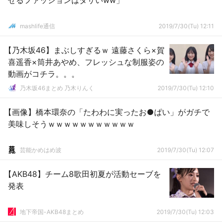
せるファッションはダサいww」
mashlife通信
2019/7/30(Tu) 12:11
【乃木坂46】まぶしすぎるｗ 遠藤さくら×賀
喜遥香×筒井あやめ、フレッシュな制服姿の
動画がコチラ。。。
乃木坂46まとめ 乃木りんく
2019/7/30(Tu) 12:10
【画像】橋本環奈の「たわわに実ったお●ぱい」がガチで
美味しそうｗｗｗｗｗｗｗｗｗｗｗ
芸能かめはめ波
2019/7/30(Tu) 12:07
【AKB48】チーム8歌田初夏が活動セーブを
発表
地下帝国-AKB48まとめ
2019/7/30(Tu) 12:03