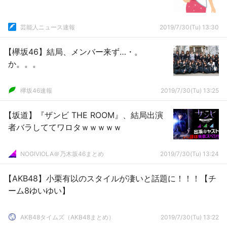
芸能人ニュース速報
2019/7/30(Tu) 13:30
【欅坂46】結局、メンバー来ず…・。
か。。。
欅坂46速報
2019/7/30(Tu) 13:25
【坂道】『ザンビ THE ROOM』、結局出演
者バラしててワロタｗｗｗｗｗ
NOGIVIOLA＠乃木坂46まとめ
2019/7/30(Tu) 13:24
【AKB48】小栗有以のスタイルが凄いと話題に！！！【チ
ーム8ゆいゆい】
AKB48タイムズ（AKB48まとめ）
2019/7/30(Tu) 13:22