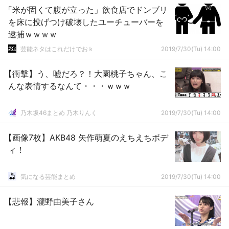
「米が固くて腹が立った」飲食店でドンブリ
を床に投げつけ破壊したユーチューバーを
逮捕ｗｗｗｗ
芸能ネタはこれだけでおｋ
2019/7/30(Tu) 14:00
【衝撃】う、嘘だろ？！大園桃子ちゃん、こ
んな表情するなんて・・・ｗｗｗ
乃木坂46まとめ 乃木りんく
2019/7/30(Tu) 14:00
【画像7枚】AKB48 矢作萌夏のえちえちボデ
ィ！
気になる芸能まとめ
2019/7/30(Tu) 14:00
【悲報】瀧野由美子さん