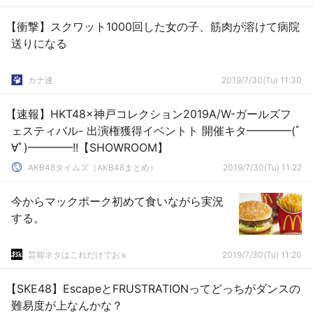
【衝撃】スクワット1000回した女の子、筋肉が溶けて病院
送りになる
カナ速
2019/7/30(Tu) 11:30
【速報】HKT48×神戸コレクション2019A/W-ガールズフ
ェスティバル- 出演権獲得イベントト 開催キタ━━━━(ﾟ
∀ﾟ)━━━━!!【SHOWROOM】
AKB48タイムズ（AKB48まとめ）
2019/7/30(Tu) 11:22
今からマックポーク初めて食いながら実況
する。
芸能ネタはこれだけでおｋ
2019/7/30(Tu) 11:20
【SKE48】EscapeとFRUSTRATIONってどっちがダンスの
難易度が上なんかな？