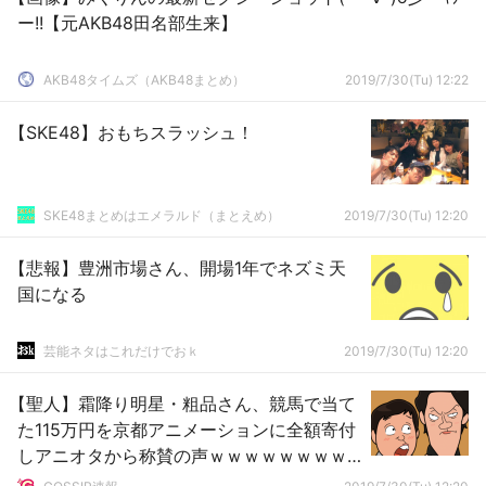
ー!!【元AKB48田名部生来】
AKB48タイムズ（AKB48まとめ）
2019/7/30(Tu) 12:22
【SKE48】おもちスラッシュ！
SKE48まとめはエメラルド（まとえめ）
2019/7/30(Tu) 12:20
【悲報】豊洲市場さん、開場1年でネズミ天
国になる
芸能ネタはこれだけでおｋ
2019/7/30(Tu) 12:20
【聖人】霜降り明星・粗品さん、競馬で当て
た115万円を京都アニメーションに全額寄付
しアニオタから称賛の声ｗｗｗｗｗｗｗｗ
ｗｗ