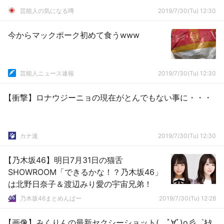
芸能人の気になる噂
2019/7/30(Tu) 12:30
今からマックポーク初めて食うwww
芸能人ニュース速報
2019/7/30(Tu) 12:30
【衝撃】ロナウジーニョの現在がとんでもない事に・・・
カナ速
2019/7/30(Tu) 12:30
【乃木坂46】明日7月31日の猫舌
SHOWROOM「できるかな！？乃木坂46」
は北野日奈子＆渡辺みり愛の宇宙兄弟！
乃木坂46まとめんばー
2019/7/30(Tu) 12:28
【画像】みくりんの最新セクシーショット( ﾟ∀ﾟ)o彡゜ｷﾀ