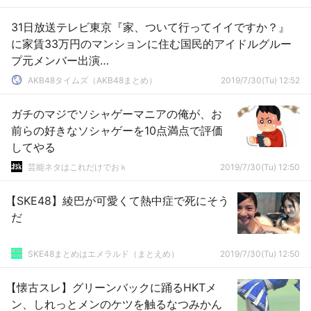
31日放送テレビ東京『家、ついて行ってイイですか？』
に家賃33万円のマンションに住む国民的アイドルグルー
プ元メンバー出演
【AKB48/SKE48/NMB48/HKT48/NGT48/STU48/チーム
AKB48タイムズ（AKB48まとめ）
2019/7/30(Tu) 12:52
8/乃木坂46/欅坂46】
ガチのマジでソシャゲーマニアの俺が、お
前らの好きなソシャゲーを10点満点で評価
してやる
芸能ネタはこれだけでおｋ
2019/7/30(Tu) 12:50
【SKE48】綾巴が可愛くて熱中症で死にそう
だ
SKE48まとめはエメラルド（まとえめ）
2019/7/30(Tu) 12:50
【懐古スレ】グリーンバックに踊るHKTメ
ン、しれっとメンのケツを触るなつみかん