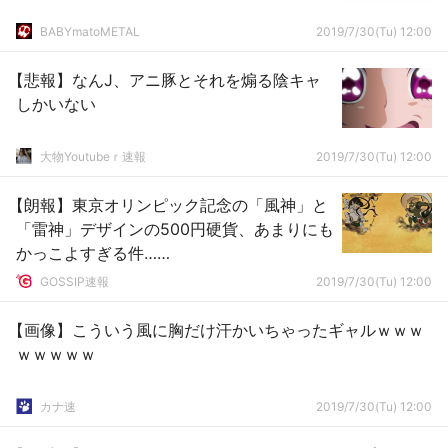
BABYmatoMETAL
2019/7/30(Tu) 12:00
【悲報】なんJ、アニ豚とそれを煽る陰キャ
しかいない
大物Youtubeｒ速報
2019/7/30(Tu) 12:00
【朗報】東京オリンピック記念の「風神」と
「雷神」デザインの500円硬貨、あまりにも
かっこよすぎる件……
GOSSIP速報
2019/7/30(Tu) 12:00
【画像】こういう風に胸だけ汗かいちゃったギャルｗｗｗ
ｗｗｗｗｗ
カナ速
2019/7/30(Tu) 12:00