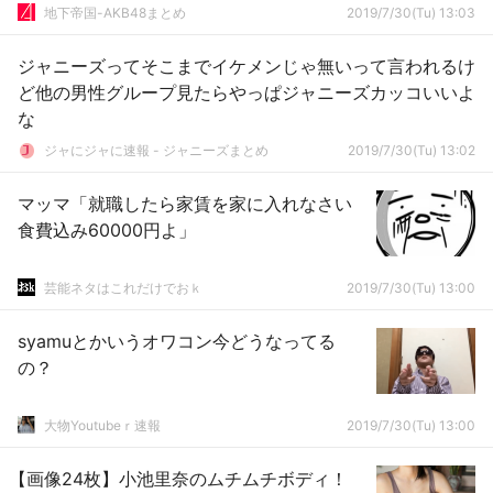
か？
地下帝国-AKB48まとめ
2019/7/30(Tu) 13:03
ジャニーズってそこまでイケメンじゃ無いって言われるけ
ど他の男性グループ見たらやっぱジャニーズカッコいいよ
な
ジャにジャに速報 - ジャニーズまとめ
2019/7/30(Tu) 13:02
マッマ「就職したら家賃を家に入れなさい
食費込み60000円よ」
芸能ネタはこれだけでおｋ
2019/7/30(Tu) 13:00
syamuとかいうオワコン今どうなってる
の？
大物Youtubeｒ速報
2019/7/30(Tu) 13:00
【画像24枚】小池里奈のムチムチボディ！