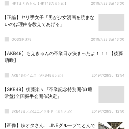
HKTまとめもん【HKT48のまとめ】
2019/7/28(Su) 13:00
【正論】ヤリ手女子「男が少女漫画を読まな
いのは理由を教えてあげる」
GOSSIP速報
2019/7/28(Su) 13:00
【AKB48】もえきゅんの卒業日が決まったよ！！！【後藤
萌咲】
AKB48タイムズ（AKB48まとめ）
2019/7/28(Su) 12:54
【SKE48】後藤楽々『卒業記念特別開催(通
常盤)全国握手会開催決定』
SKE48まとめはエメラルド（まとえめ）
2019/7/28(Su) 12:50
【画像】鉄オタさん、LINEグループでとんで