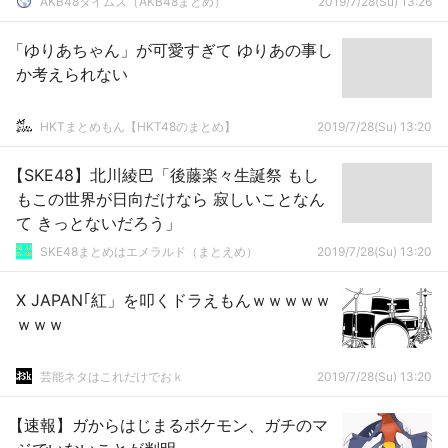
AKB48タイムズ（AKB48まとめ）
2019/7/28(Su) 13:26
「ゆりあちゃん」が可愛すぎて ゆりあの事し
か考えられない
HKTまとめもん【HKT48のまとめ】
2019/7/28(Su) 13:20
【SKE48】北川綾巴「後藤楽々生誕祭 もし
もこの世界が日向だけなら 寂しいことなん
て きっとないだろう」
SKE48まとめはエメラルド（まとえめ）
2019/7/28(Su) 13:20
X JAPAN｢紅」を叩くドラえもんｗｗｗｗｗ
ｗｗｗ
芸能ネタはこれだけでおｋ
2019/7/28(Su) 13:20
【速報】ガからはじまるポケモン、ガチのマ