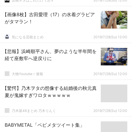
芸能ネタはこれだけでおｋ
2019/7/28(Su) 12:00
【画像8枚】古田愛理（17）の水着グラビア
がタマラン！
気になる芸能まとめ
2019/7/28(Su) 12:00
【悲報】浜崎順平さん、夢のような半年間を
経て座敷牢へ逆戻りに
大物Youtubeｒ速報
2019/7/28(Su) 12:00
【驚愕】乃木ヲタの想像する結婚後の秋元真
夏が鬼嫁すぎワロタｗｗｗｗｗ
乃木坂46まとめ 乃木りんく
2019/7/28(Su) 12:00
BABYMETAL「ベビメタツイート集」