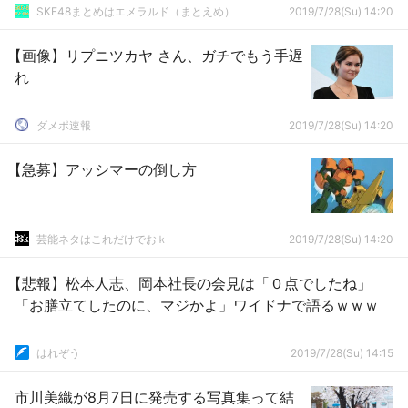
SKE48まとめはエメラルド（まとえめ）
2019/7/28(Su) 14:20
【画像】リプニツカヤ さん、ガチでもう手遅
れ
ダメポ速報
2019/7/28(Su) 14:20
【急募】アッシマーの倒し方
芸能ネタはこれだけでおｋ
2019/7/28(Su) 14:20
【悲報】松本人志、岡本社長の会見は「０点でしたね」
「お膳立てしたのに、マジかよ」ワイドナで語るｗｗｗ
はれぞう
2019/7/28(Su) 14:15
市川美織が8月7日に発売する写真集って結