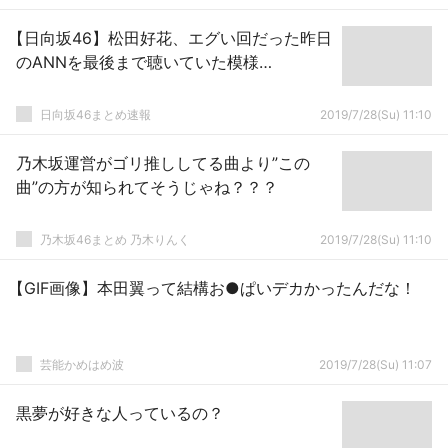
【日向坂46】松田好花、エグい回だった昨日
のANNを最後まで聴いていた模様…
日向坂46まとめ速報
2019/7/28(Su) 11:10
乃木坂運営がゴリ推ししてる曲より”この
曲”の方が知られてそうじゃね？？？
乃木坂46まとめ 乃木りんく
2019/7/28(Su) 11:10
【GIF画像】本田翼って結構お●ぱいデカかったんだな！
芸能かめはめ波
2019/7/28(Su) 11:07
黒夢が好きな人っているの？