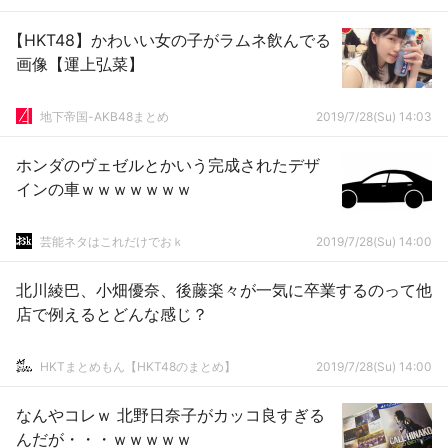
【HKT48】かわいい女の子がラムネ飲んでる
画像【運上弘菜】
地下帝国-AKB48まとめ
2019/7/28(Su) 14:03
ホンダのヴェゼルとかいう完成されたデザ
インの車ｗｗｗｗｗｗｗ
芸能ネタはこれだけでおｋ
2019/7/28(Su) 14:00
北川綾巴、小畑優奈、後藤楽々が一気に卒業するのって他
店で例えるとどんな感じ？
HKTまとめもん【HKT48のまとめ】
2019/7/28(Su) 14:00
なんやコレｗ 北野日奈子がカッコ良すぎる
んだが・・・ｗｗｗｗｗ