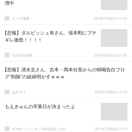
増中
ダメポ速報
2019/7/28(Su) 11:20
【悲報】ダルビッシュ有さん、張本勲にブチ
ギレ激怒！！！！
GOSSIP速報
2019/7/28(Su) 11:20
【悲報】清水圭さん、吉本・岡本社長からの恫喝告白ブロ
グ“削除”の経緯明かすｗｗｗ
はれぞう
2019/7/28(Su) 11:15
もえきゅんの卒業日が決まったよ
ROMれ！ペンギン(AKB48まとめ)
2019/7/28(Su) 11:11