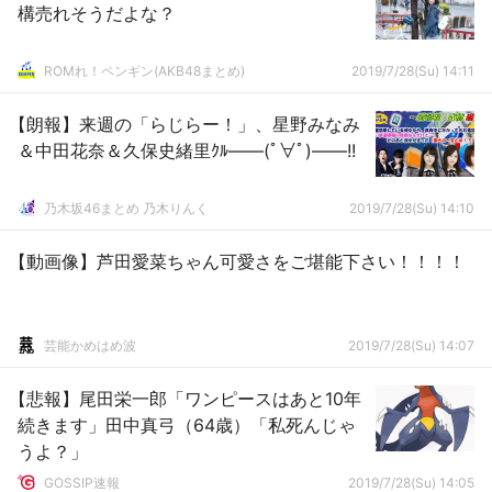
構売れそうだよな？
ROMれ！ペンギン(AKB48まとめ)
2019/7/28(Su) 14:11
【朗報】来週の「らじらー！」、星野みなみ
＆中田花奈＆久保史緒里ｸﾙ――(ﾟ∀ﾟ)――!!
乃木坂46まとめ 乃木りんく
2019/7/28(Su) 14:10
【動画像】芦田愛菜ちゃん可愛さをご堪能下さい！！！！
芸能かめはめ波
2019/7/28(Su) 14:07
【悲報】尾田栄一郎「ワンピースはあと10年
続きます」田中真弓（64歳）「私死んじゃ
うよ？」
GOSSIP速報
2019/7/28(Su) 14:05