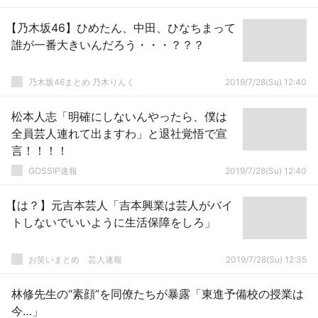
【乃木坂46】ひめたん、中田、ひなちまって
誰が一番大きいんだろう・・・？？？
乃木坂46まとめ 乃木りんく
2019/7/28(Su) 12:40
松本人志「明確にしないんやったら、僕は
全員芸人連れて出ますわ」と退社覚悟で宣
言！！！！
GOSSIP速報
2019/7/28(Su) 12:40
【は？】元吉本芸人「吉本興業は芸人がバイ
トしないでいいように生活保障をしろ」
お笑いまとめ 芸人速報
2019/7/28(Su) 12:35
林修先生の“素顔”を同僚たちが暴露「東進予備校の授業は
今…」