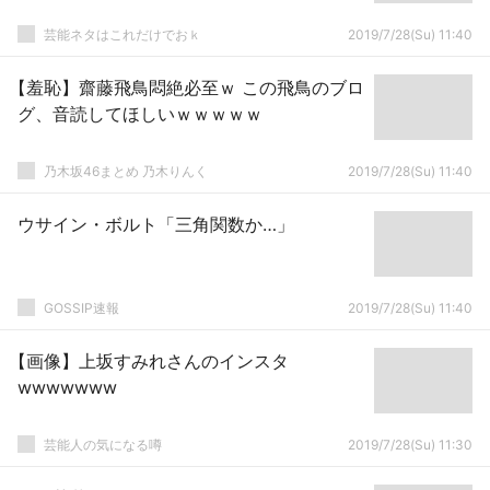
芸能ネタはこれだけでおｋ
2019/7/28(Su) 11:40
【羞恥】齋藤飛鳥悶絶必至ｗ この飛鳥のブロ
グ、音読してほしいｗｗｗｗｗ
乃木坂46まとめ 乃木りんく
2019/7/28(Su) 11:40
ウサイン・ボルト「三角関数か…」
GOSSIP速報
2019/7/28(Su) 11:40
【画像】上坂すみれさんのインスタ
wwwwwww
芸能人の気になる噂
2019/7/28(Su) 11:30