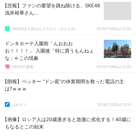
【悲報】ファンの要望を跳ね除ける、SKE48
浅井裕華さん…
SKE48まとめはエメラルド（まとえめ）
2019/7/28(Su) 12:20
ドンキホーテ入園前「んおおお
お！！！！」 入園後「特に買うもんねぇ
な」←この現象
GOSSIP速報
2019/7/28(Su) 12:20
【朗報】ベッキー “ドン底”の休業期間を救った電話の主
は?ｗｗｗ
はれぞう
2019/7/28(Su) 12:15
【画像】ロシア人は20歳過ぎると急激に劣化する！40歳に
もなるとこの始末