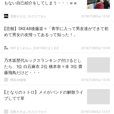
もない自己紹介をしてしまう・・・ｗｗ
芸能ネタはこれだけでおｋ
2019/7/28(Su) 12:50
【悲報】SKE48後藤楽々「青学に入って男友達ができて初
めて男女の友情ってあるって知った！」
HKTまとめもん【HKT48のまとめ】
2019/7/28(Su) 12:49
乃木坂歴代ルックスランキング付けるとし
たら、1位 白石麻衣 2位 橋本奈々未 3位 齋
藤飛鳥だけど・・・
欅坂46速報
2019/7/28(Su) 12:45
【となりのトトロ】メイがバンドの解散ライ
ブしてて草
芸能ネタはこれだけでおｋ
2019/7/28(Su) 12:43