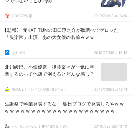
ジでいないことが判明
GOSSIP速報
2019/7/28(Su) 13:20
【悲報】 元KAT-TUNの田口淳之介が取調べでゲロッた
「失楽園」出演、あの大女優の名前ｗｗｗ
はれぞう
2019/7/28(Su) 13:15
北川綾巴、小畑優奈、後藤楽々が一気に卒
業するのって他店で例えるとどんな感じ？
ROMれ！ペンギン(AKB48まとめ)
2019/7/28(Su) 13:11
生誕祭で卒業発表するな！ 翌日ブログで発表しろやw w
w w w w w w w w w w w w w w w w w w w w w
HKTまとめもん【HKT48のまとめ】
2019/7/28(Su) 13:10