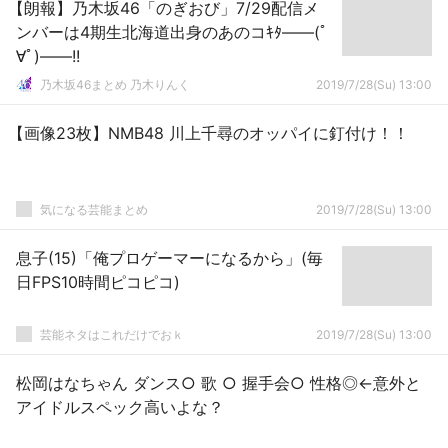
【朗報】乃木坂46「のぎおび」7/29配信メ
ンバーは4期生北海道出身のあのコｷﾀ――(ﾟ
∀ﾟ)――!!
乃木坂46まとめ 乃木りんく
2019/7/28(Su) 13:00
【画像23枚】NMB48 川上千尋のオッパイに釘付け！！
気になる芸能まとめ
2019/7/28(Su) 13:00
息子(15)「俺プロゲーマーになるから」(毎
日FPS10時間ピコピコ)
芸能ネタはこれだけでおｋ
2019/7/28(Su) 13:00
松岡はなちゃん ダンス○ 歌 ○ 握手会○ 性格◎←意外と
アイドルスペック高いよな？