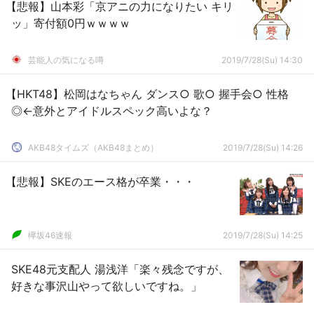
【悲報】山本彩「京アニの力になりたい キリ
ッ」寄付額0円ｗｗｗｗ
芸能人の気になる噂
2019/7/28(Su) 14:30
【HKT48】松岡はなちゃん ダンス○ 歌○ 握手会○ 性格
◎←意外とアイドルスペック高いよな？
AKB48タイムズ（AKB48まとめ）
2019/7/28(Su) 14:26
【悲報】SKEのエース格が卒業・・・
欅坂46速報
2019/7/28(Su) 14:25
SKE48元支配人 湯浅洋「楽々残念ですが、
好きな事沢山やって欲しいですね。」