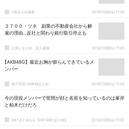
V系まとめ速報
2019/7/28(Su) 11:05
２７００・ツネ 副業の不動産会社から解
雇の理由…反社と関わり銀行取引停止も
お笑いまとめ 芸人速報
2019/7/28(Su) 11:05
【AKB48G】最近お胸が膨らんできているメ
ンバー
地下帝国-AKB48まとめ
2019/7/28(Su) 11:03
今の現役メンバーで世間が顔と名前を知っているのは峯岸
と柏木だけだろ
HKTまとめもん【HKT48のまとめ】
2019/7/28(Su) 11:00