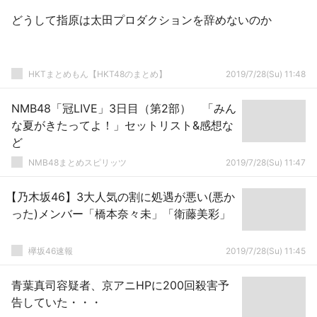
どうして指原は太田プロダクションを辞めないのか
HKTまとめもん【HKT48のまとめ】
2019/7/28(Su) 11:48
NMB48「冠LIVE」3日目（第2部） 「みん
な夏がきたってよ！」セットリスト&感想な
ど
NMB48まとめスピリッツ
2019/7/28(Su) 11:47
【乃木坂46】3大人気の割に処遇が悪い(悪か
った)メンバー「橋本奈々未」「衛藤美彩」
欅坂46速報
2019/7/28(Su) 11:45
青葉真司容疑者、京アニHPに200回殺害予
告していた・・・