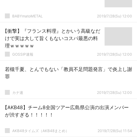
BABYmatoMETAL
2019/7/28(Su) 12:00
【衝撃】『フランス料理』とかいう高級なだ
けで実は大して旨くもないコスパ最悪の料
理ｗｗｗｗｗ
GOSSIP速報
2019/7/28(Su) 12:00
若槻千夏、とんでもない「教員不足問題発言」で炎上し謝
罪
カナ速
2019/7/28(Su) 12:00
【AKB48】チーム8全国ツアー広島県公演の出演メンバー
が渋すぎる！！！！！
AKB48タイムズ（AKB48まとめ）
2019/7/28(Su) 11:54