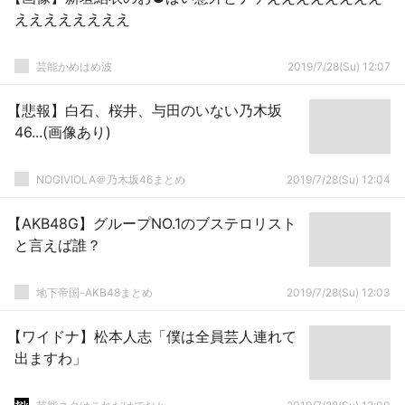
ええええええええ
芸能かめはめ波
2019/7/28(Su) 12:07
【悲報】白石、桜井、与田のいない乃木坂
46...(画像あり)
NOGIVIOLA＠乃木坂46まとめ
2019/7/28(Su) 12:04
【AKB48G】グループNO.1のブステロリスト
と言えば誰？
地下帝国-AKB48まとめ
2019/7/28(Su) 12:03
【ワイドナ】松本人志「僕は全員芸人連れて
出ますわ」