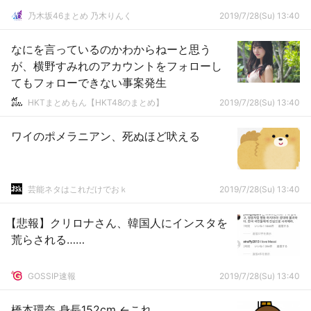
乃木坂46まとめ 乃木りんく
2019/7/28(Su) 13:40
なにを言っているのかわからねーと思う
が、横野すみれのアカウントをフォローし
てもフォローできない事案発生
HKTまとめもん【HKT48のまとめ】
2019/7/28(Su) 13:40
ワイのポメラニアン、死ぬほど吠える
芸能ネタはこれだけでおｋ
2019/7/28(Su) 13:40
【悲報】クリロナさん、韓国人にインスタを
荒らされる……
GOSSIP速報
2019/7/28(Su) 13:40
橋本環奈 身長152cm ←これ