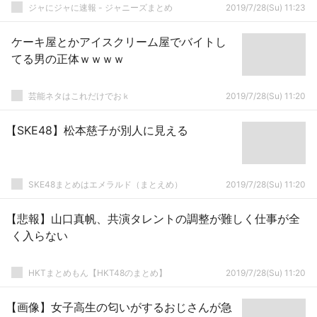
ジャにジャに速報 - ジャニーズまとめ
2019/7/28(Su) 11:23
ケーキ屋とかアイスクリーム屋でバイトし
てる男の正体ｗｗｗｗ
芸能ネタはこれだけでおｋ
2019/7/28(Su) 11:20
【SKE48】松本慈子が別人に見える
SKE48まとめはエメラルド（まとえめ）
2019/7/28(Su) 11:20
【悲報】山口真帆、共演タレントの調整が難しく仕事が全
く入らない
HKTまとめもん【HKT48のまとめ】
2019/7/28(Su) 11:20
【画像】女子高生の匂いがするおじさんが急