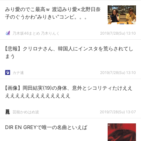
みり愛のでこ最高ｗ 渡辺みり愛×北野日奈
子のぐうかわ”みりきい”コンビ。。。
乃木坂46まとめ 乃木りんく
2019/7/28(Su) 13:10
【悲報】クリロナさん、韓国人にインスタを荒らされてし
まう
カナ速
2019/7/28(Su) 13:10
【画像】岡田結実(19)の身体、意外とシコリティたけええ
えええええええええええええ
芸能かめはめ波
2019/7/28(Su) 13:07
DIR EN GREYで唯一の名曲といえば