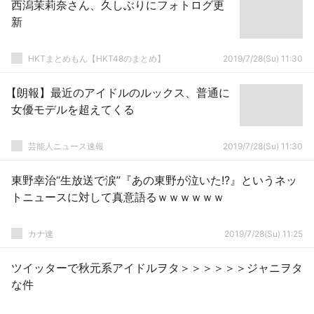
西潟茉莉奈さん、久しぶりにフォトログ更
新
HKTまとめもん【HKT48のまとめ】
2019/7/28(Su) 11:30
【朗報】最近のアイドルのルックス、普通に
女優モデルを超えてくる
芸能人ニュース速報
2019/7/28(Su) 11:30
東野幸治“生放送で涙”『あの東野が泣いた!?』というネッ
トニュースに対して真意語るｗｗｗｗｗｗ
カナ速
2019/7/28(Su) 11:25
ツイッターで秋元系アイドルヲタ＞＞＞＞＞＞ジャニヲタ
な件