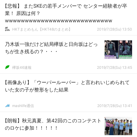
【悲報】 またSKEの若手メンバーで センター経験者が卒
業！ 原因は何？
wwwwwwwwwwwwwwwwwwwwwwwwwww
HKTまとめもん【HKT48のまとめ】
2019/7/28(Su) 13:50
乃木坂一強だけど結局欅坂と日向坂はどっ
ちが生き残るの？・・・
欅坂46速報
2019/7/28(Su) 13:45
【画像あり】「ウーパールーパー」と言われいじめられて
いた女の子が整形をした結果
mashlife通信
2019/7/28(Su) 13:41
【朗報】秋元真夏、第42回のこのコンテスト
のロケに参加！！！！！