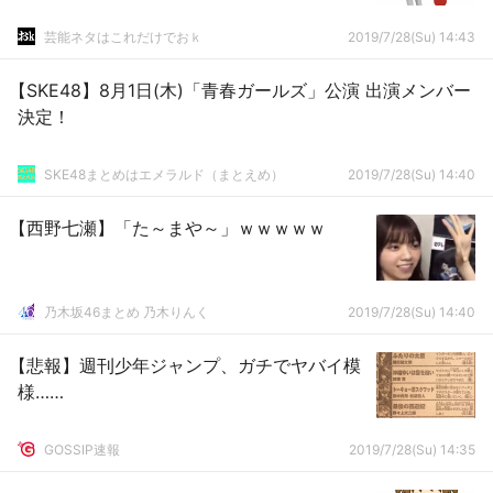
芸能ネタはこれだけでおｋ
2019/7/28(Su) 14:43
【SKE48】8月1日(木)「青春ガールズ」公演 出演メンバー
決定！
SKE48まとめはエメラルド（まとえめ）
2019/7/28(Su) 14:40
【西野七瀬】「た～まや～」ｗｗｗｗｗ
乃木坂46まとめ 乃木りんく
2019/7/28(Su) 14:40
【悲報】週刊少年ジャンプ、ガチでヤバイ模
様……
GOSSIP速報
2019/7/28(Su) 14:35