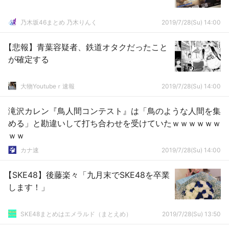
乃木坂46まとめ 乃木りんく
2019/7/28(Su) 14:00
【悲報】青葉容疑者、鉄道オタクだったこと
が確定する
大物Youtubeｒ速報
2019/7/28(Su) 14:00
滝沢カレン『鳥人間コンテスト』は「鳥のような人間を集
める」と勘違いして打ち合わせを受けていたｗｗｗｗｗｗ
ｗｗ
カナ速
2019/7/28(Su) 14:00
【SKE48】後藤楽々「九月末でSKE48を卒業
します！」
SKE48まとめはエメラルド（まとえめ）
2019/7/28(Su) 13:50