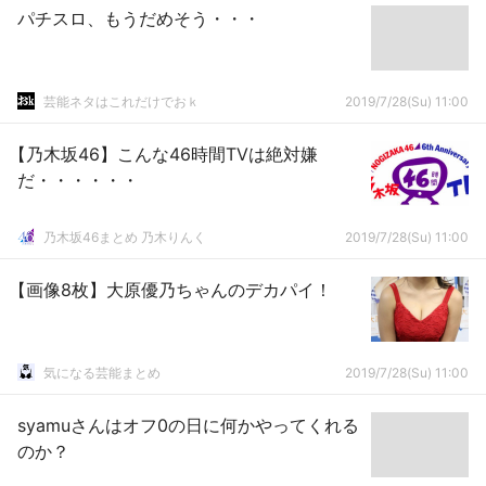
パチスロ、もうだめそう・・・
芸能ネタはこれだけでおｋ
2019/7/28(Su) 11:00
【乃木坂46】こんな46時間TVは絶対嫌
だ・・・・・・
乃木坂46まとめ 乃木りんく
2019/7/28(Su) 11:00
【画像8枚】大原優乃ちゃんのデカパイ！
気になる芸能まとめ
2019/7/28(Su) 11:00
syamuさんはオフ0の日に何かやってくれる
のか？