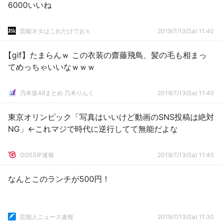
6000いいね
芸能ネタはこれだけでおｋ
2019/7/13(Sa) 11:40
【gif】たまらんｗ この衣装の齋藤飛鳥、髪の毛も相まっ
てめっちゃいいなｗｗｗ
乃木坂46まとめ 乃木りんく
2019/7/13(Sa) 11:40
東京オリンピック「写真はいいけど動画のSNS投稿は絶対
NG」←これマジで時代に逆行してて無能だよな
GOSSIP速報
2019/7/13(Sa) 11:40
なんとこのランチが500円！
芸能人ニュース速報
2019/7/13(Sa) 11:30