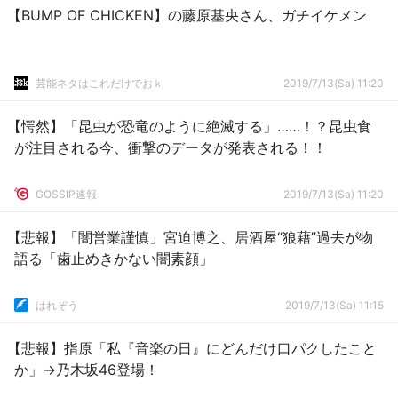
【BUMP OF CHICKEN】の藤原基央さん、ガチイケメン
芸能ネタはこれだけでおｋ
2019/7/13(Sa) 11:20
【愕然】「昆虫が恐竜のように絶滅する」……！？昆虫食
が注目される今、衝撃のデータが発表される！！
GOSSIP速報
2019/7/13(Sa) 11:20
【悲報】「闇営業謹慎」宮迫博之、居酒屋“狼藉”過去が物
語る「歯止めきかない闇素顔」
はれぞう
2019/7/13(Sa) 11:15
【悲報】指原「私『音楽の日』にどんだけ口パクしたこと
か」→乃木坂46登場！