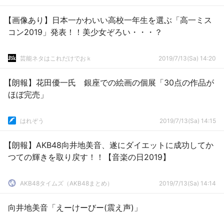
【画像あり】日本一かわいい高校一年生を選ぶ「高一ミス
コン2019」発表！！美少女ぞろい・・・？
芸能ネタはこれだけでおｋ
2019/7/13(Sa) 14:20
【朗報】花田優一氏 銀座での絵画の個展「30点の作品が
ほぼ完売」
はれぞう
2019/7/13(Sa) 14:15
【朗報】AKB48向井地美音、遂にダイエットに成功してか
つての輝きを取り戻す！！【音楽の日2019】
AKB48タイムズ（AKB48まとめ）
2019/7/13(Sa) 14:14
向井地美音「えーけーびー(震え声)」