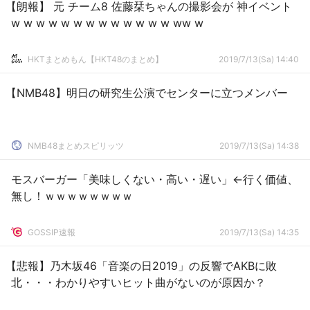
【朗報】 元 チーム8 佐藤栞ちゃんの撮影会が 神イベント
w w w w w w w w w w w w w ww w
HKTまとめもん【HKT48のまとめ】
2019/7/13(Sa) 14:40
【NMB48】明日の研究生公演でセンターに立つメンバー
NMB48まとめスピリッツ
2019/7/13(Sa) 14:38
モスバーガー「美味しくない・高い・遅い」←行く価値、
無し！ｗｗｗｗｗｗｗｗ
GOSSIP速報
2019/7/13(Sa) 14:35
【悲報】乃木坂46「音楽の日2019」の反響でAKBに敗
北・・・わかりやすいヒット曲がないのが原因か？