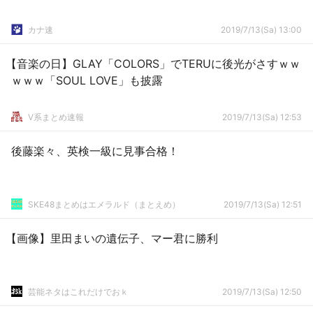
カナ速
2019/7/13(Sa) 13:00
【音楽の日】GLAY「COLORS」でTERUに後光がさすｗｗ
ｗｗｗ「SOUL LOVE」も披露
V系まとめ速報
2019/7/13(Sa) 12:53
後藤楽々、英検一級に見事合格！
SKE48まとめはエメラルド（まとえめ）
2019/7/13(Sa) 12:51
【画像】里田まいの遺伝子、マー君に勝利
芸能ネタはこれだけでおｋ
2019/7/13(Sa) 12:50