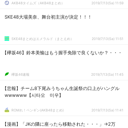
AKB48タイムズ（AKB48まとめ）
2019/7/13(Sa) 11:59
SKE48大場美奈、舞台初主演が決定！！！
SKE48まとめはエメラルド（まとえめ）
2019/7/13(Sa) 11:51
【欅坂46】鈴本美愉はもう握手免除で良くないか？・・・
欅坂46速報
2019/7/13(Sa) 11:45
【悲報】チーム8下尾みうちゃん生誕祭の口上がハングル
wwwwww【시타오 미우】
ROMれ！ペンギン(AKB48まとめ)
2019/7/13(Sa) 11:41
【漫画】「JKの隣に座ったら移動された・・・」→2万