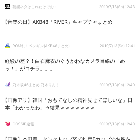
芸能ネタはこれだけでおｋ
2019/7/13(Sa) 12:43
【音楽の日】AKB48「RIVER」キャプチャまとめ
ROMれ！ペンギン(AKB48まとめ)
2019/7/13(Sa) 12:41
経験の差？！白石麻衣のぐうかわなカメラ目線の「め
ッ！」がコチラ。。。
乃木坂46まとめ 乃木りんく
2019/7/13(Sa) 12:40
【画像アリ】韓国「おもてなしの精神見せてほしいな」日
本「わかったわ」→結果ｗｗｗｗｗｗｗ
GOSSIP速報
2019/7/13(Sa) 12:40
【画像】本田翼、タンクトップ姿で推定Bカップのお胸を