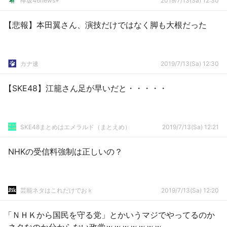
欅坂46news+
2019/7/13(Sa) 12:30
【悲報】本田翼さん、演技だけではなく脚も大根だった
カナ速
2019/7/13(Sa) 12:30
【SKE48】江籠さん足が早いだと・・・・・
SKE48まとめはエメラルド（まとえめ）
2019/7/13(Sa) 12:21
NHKの受信料強制は正しいの？
芸能ネタはこれだけでおｋ
2019/7/13(Sa) 12:20
「ＮＨＫから国民を守る党」とかいうマジでやってるのか