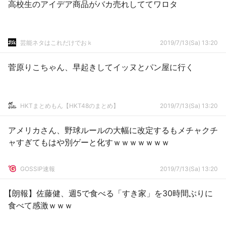
高校生のアイデア商品がバカ売れしててワロタ
芸能ネタはこれだけでおｋ
2019/7/13(Sa) 13:20
菅原りこちゃん、早起きしてイッヌとパン屋に行く
HKTまとめもん【HKT48のまとめ】
2019/7/13(Sa) 13:20
アメリカさん、野球ルールの大幅に改定するもメチャクチ
ャすぎてもはや別ゲーと化すｗｗｗｗｗｗｗ
GOSSIP速報
2019/7/13(Sa) 13:20
【朗報】佐藤健、週5で食べる「すき家」を30時間ぶりに
食べて感激ｗｗｗ