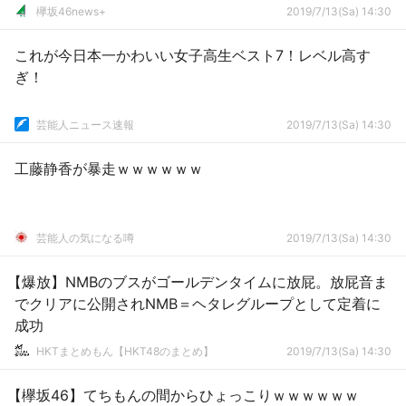
欅坂46news+
2019/7/13(Sa) 14:30
これが今日本一かわいい女子高生ベスト7！レベル高す
ぎ！
芸能人ニュース速報
2019/7/13(Sa) 14:30
工藤静香が暴走ｗｗｗｗｗｗ
芸能人の気になる噂
2019/7/13(Sa) 14:30
【爆放】NMBのブスがゴールデンタイムに放屁。放屁音ま
でクリアに公開されNMB＝ヘタレグループとして定着に
成功
HKTまとめもん【HKT48のまとめ】
2019/7/13(Sa) 14:30
【欅坂46】てちもんの間からひょっこりｗｗｗｗｗｗ