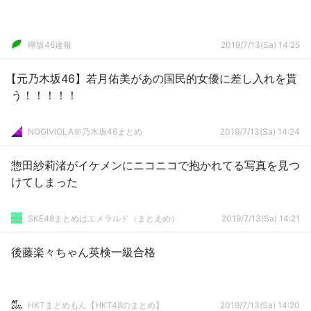
欅坂46速報
2019/7/13(Sa) 14:25
【元乃木坂46】若月佑美があの国民的女優に差し入れを貰
う！！！！！
NOGIVIOLA＠乃木坂46まとめ
2019/7/13(Sa) 14:24
惣田紗莉渚がイケメンにニコニコで抱かれてる写真を見つ
けてしまった
SKE48まとめはエメラルド（まとえめ）
2019/7/13(Sa) 14:21
後藤楽々ちゃん英検一級合格
HKTまとめもん【HKT48のまとめ】
2019/7/13(Sa) 14:20