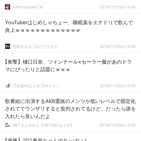
BABYmatoMETAL
2019/7/13(Sa) 14:00
YouTuberはじめしゃちょー、睡眠薬をエナドリで飲んで
炎上ｗｗｗｗｗｗｗｗｗｗｗｗｗ
芸能ネタはこれだけでおｋ
2019/7/13(Sa) 14:00
【衝撃】樋口日奈、ツインテール×セーラー服があのドラ
マにぴったりと話題にｗｗｗ
乃木坂46まとめ 乃木りんく
2019/7/13(Sa) 14:00
歌番組に出演するAKB選抜のメンツが低いレベルで固定化
されててウンザリすると批判されてるけど、だったら誰を
入れたら良いんだよ
HKTまとめもん【HKT48のまとめ】
2019/7/13(Sa) 14:00
【画像】川口春奈ちゃんのおっぱい！