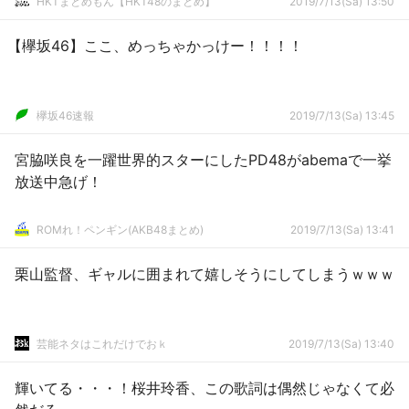
HKTまとめもん【HKT48のまとめ】
2019/7/13(Sa) 13:50
【欅坂46】ここ、めっちゃかっけー！！！！
欅坂46速報
2019/7/13(Sa) 13:45
宮脇咲良を一躍世界的スターにしたPD48がabemaで一挙
放送中急げ！
ROMれ！ペンギン(AKB48まとめ)
2019/7/13(Sa) 13:41
栗山監督、ギャルに囲まれて嬉しそうにしてしまうｗｗｗ
芸能ネタはこれだけでおｋ
2019/7/13(Sa) 13:40
輝いてる・・・！桜井玲香、この歌詞は偶然じゃなくて必