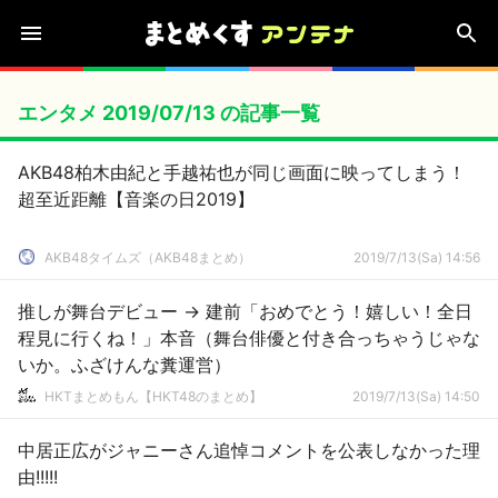
エンタメ 2019/07/13 の記事一覧
AKB48柏木由紀と手越祐也が同じ画面に映ってしまう！
超至近距離【音楽の日2019】
AKB48タイムズ（AKB48まとめ）
2019/7/13(Sa) 14:56
推しが舞台デビュー → 建前「おめでとう！嬉しい！全日
程見に行くね！」本音（舞台俳優と付き合っちゃうじゃな
いか。ふざけんな糞運営）
HKTまとめもん【HKT48のまとめ】
2019/7/13(Sa) 14:50
中居正広がジャニーさん追悼コメントを公表しなかった理
由!!!!!