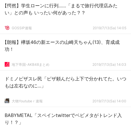
【愕然】学生ローンに行列……「まるで旅行代理店みた
い」との声も いったい何があった？？
GOSSIP速報
2019/7/13(Sa) 14:05
【朗報】欅坂46の新エースの山崎天ちゃん(13)、育成成
功！
地下帝国-AKB48まとめ
2019/7/13(Sa) 14:03
ドミノピザスレ民「ピザ頼んだら上下で分かれてた。いつ
もは左右なのに…」
大物Youtubeｒ速報
2019/7/13(Sa) 14:00
BABYMETAL「スペインtwitterでベビメタがトレンド入
り！？」