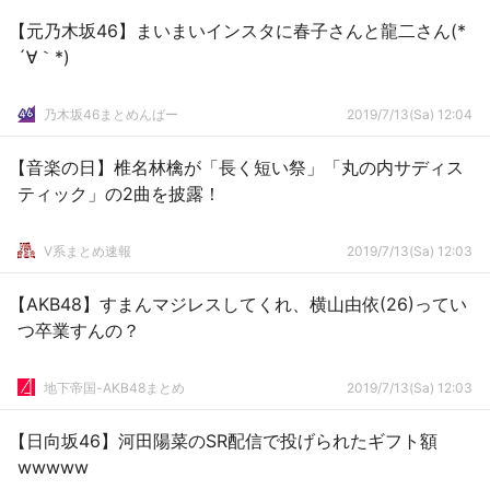
【元乃木坂46】まいまいインスタに春子さんと龍二さん(*
´∀｀*)
乃木坂46まとめんばー
2019/7/13(Sa) 12:04
【音楽の日】椎名林檎が「長く短い祭」「丸の内サディス
ティック」の2曲を披露！
V系まとめ速報
2019/7/13(Sa) 12:03
【AKB48】すまんマジレスしてくれ、横山由依(26)ってい
つ卒業すんの？
地下帝国-AKB48まとめ
2019/7/13(Sa) 12:03
【日向坂46】河田陽菜のSR配信で投げられたギフト額
wwwww