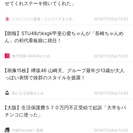
せてくれステーキ焼いてくれた」
ジャにジャに速報 - ジャニーズまとめ
2019/7/13(Sa) 13:03
【朗報】STU48のksgk甲斐心愛ちゃんが「長崎ちゃんめ
ん」の初代看板娘に就任！
地下帝国-AKB48まとめ
2019/7/13(Sa) 13:03
【画像15枚】欅坂46 山崎天、グループ最年少13歳が大人
っぽい表情で抜群のスタイルを披露！
気になる芸能まとめ
2019/7/13(Sa) 13:00
【大阪】生活保護費５７０万円不正受給で起訴「大半をパ
チンコに使った」
大物Youtubeｒ速報
2019/7/13(Sa) 13:00