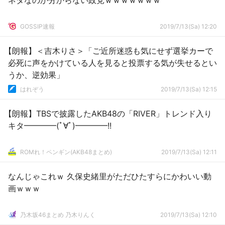
ネタなのか分からない政党ｗｗｗｗｗｗｗ
GOSSIP速報
2019/7/13(Sa) 12:20
【朗報】＜吉木りさ＞「ご近所迷惑も気にせず選挙カーで
必死に声をかけている人を見ると投票する気が失せるとい
うか、逆効果」
はれぞう
2019/7/13(Sa) 12:15
【朗報】TBSで披露したAKB48の「RIVER」トレンド入り
キタ━━━━(ﾟ∀ﾟ)━━━━!!
ROMれ！ペンギン(AKB48まとめ)
2019/7/13(Sa) 12:11
なんじゃこれｗ 久保史緒里がただひたすらにかわいい動
画ｗｗｗ
乃木坂46まとめ 乃木りんく
2019/7/13(Sa) 12:10