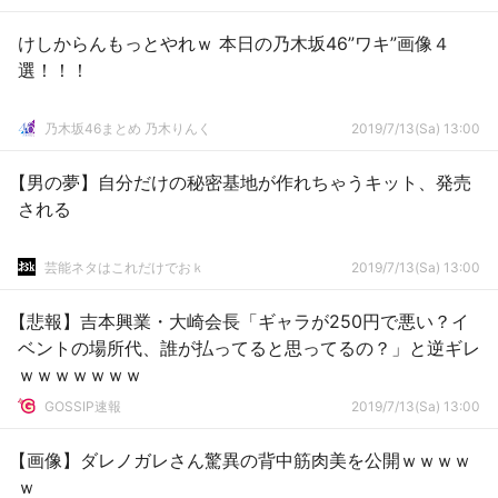
けしからんもっとやれｗ 本日の乃木坂46”ワキ”画像４
選！！！
乃木坂46まとめ 乃木りんく
2019/7/13(Sa) 13:00
【男の夢】自分だけの秘密基地が作れちゃうキット、発売
される
芸能ネタはこれだけでおｋ
2019/7/13(Sa) 13:00
【悲報】吉本興業・大崎会長「ギャラが250円で悪い？イ
ベントの場所代、誰が払ってると思ってるの？」と逆ギレ
ｗｗｗｗｗｗｗ
GOSSIP速報
2019/7/13(Sa) 13:00
【画像】ダレノガレさん驚異の背中筋肉美を公開ｗｗｗｗ
ｗ