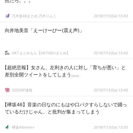
然だろ。。。
乃木坂46まとめ 乃木りんく
2019/7/13(Sa) 13:40
向井地美音「えーけーびー(震え声)」
HKTまとめもん【HKT48のまとめ】
2019/7/13(Sa) 13:40
【超絶悲報】女さん、左利きの人に対し「育ちが悪い」と
差別全開ツイートをしてしまう……
GOSSIP速報
2019/7/13(Sa) 13:40
【欅坂46】音楽の日なのにもはや口パクすらしないで踊っ
ているだけじゃん、と批判が集まってしまう
欅坂46news+
2019/7/13(Sa) 13:30