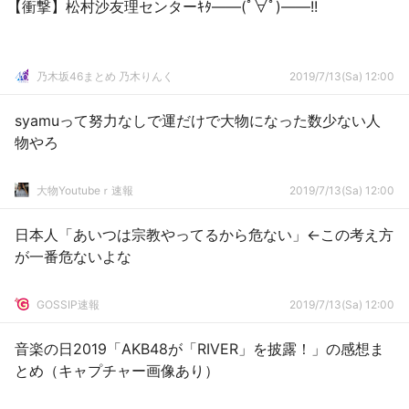
【衝撃】松村沙友理センターｷﾀ――(ﾟ∀ﾟ)――!!
乃木坂46まとめ 乃木りんく
2019/7/13(Sa) 12:00
syamuって努力なしで運だけで大物になった数少ない人
物やろ
大物Youtubeｒ速報
2019/7/13(Sa) 12:00
日本人「あいつは宗教やってるから危ない」←この考え方
が一番危ないよな
GOSSIP速報
2019/7/13(Sa) 12:00
音楽の日2019「AKB48が「RIVER」を披露！」の感想ま
とめ（キャプチャー画像あり）