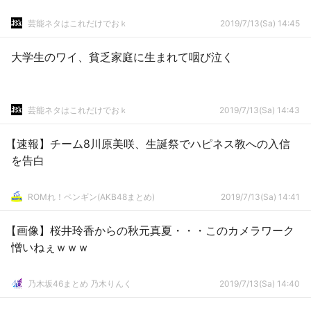
芸能ネタはこれだけでおｋ
2019/7/13(Sa) 14:45
大学生のワイ、貧乏家庭に生まれて咽び泣く
芸能ネタはこれだけでおｋ
2019/7/13(Sa) 14:43
【速報】チーム8川原美咲、生誕祭でハピネス教への入信
を告白
ROMれ！ペンギン(AKB48まとめ)
2019/7/13(Sa) 14:41
【画像】桜井玲香からの秋元真夏・・・このカメラワーク
憎いねぇｗｗｗ
乃木坂46まとめ 乃木りんく
2019/7/13(Sa) 14:40