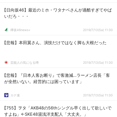
【日向坂46】最近のミホ・ワタナベさんが過酷すぎてやば
いだろ・・・
欅坂46news+
2019/7/13(Sa) 11:30
【悲報】本田翼さん、演技だけではなく脚も大根だった
芸能人の気になる噂
2019/7/13(Sa) 11:30
【悲報】『日本人客お断り』で客激減…ラーメン店長「客
が全然いない。経営的には困っています」
カナ速
2019/7/13(Sa) 11:30
【755】ヲタ「AKB48の56thシングル早く出して欲しいで
すよね」←SKE48湯浅洋支配人「大丈夫。」