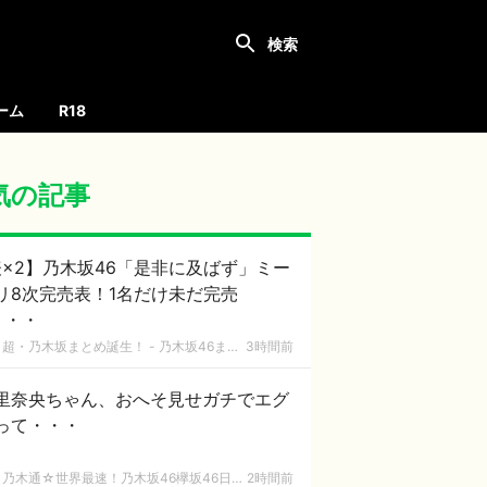
ーム
R18
気の記事
×2】乃木坂46「是非に及ばず」ミー
リ8次完売表！1名だけ未だ完売
・・・
超・乃木坂まとめ誕生！ - 乃木坂46まとめ
3時間前
里奈央ちゃん、おへそ見せガチでエグ
って・・・
乃木通☆世界最速！乃木坂46欅坂46日向坂46速報まとめ
2時間前