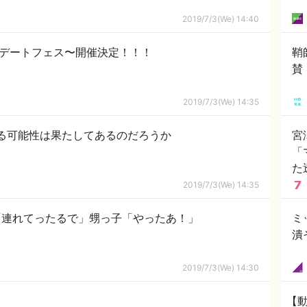
2019/7/3(We) 14:40
みデートフェス〜開催決定！！！
鞘
賛
2019/7/3(We) 14:35
る可能性は果たしてあるのだろうか
宮
「
た
2019/7/3(We) 14:35
「連れてったるで」甥っ子「やったあ！」
ミ
潰
2019/7/3(We) 14:30
【