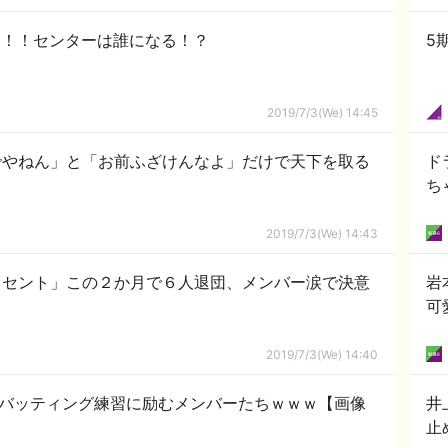
決定！！センターは誰になる！？
5
2019/7/3(We) 14:45
でやねん」と「お前ふざけんなよ」だけで天下を取る
ド
ち
2019/7/3(We) 14:43
０セント」この２か月で６人退団、メンバー涙で決意
岩
可
2019/7/3(We) 14:40
、バッティング練習に励むメンバーたちｗｗｗ【画像
井
止