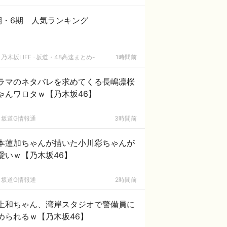
期・6期 人気ランキング
乃木坂LIFE -坂道・48高速まとめ-
1時間前
ラマのネタバレを求めてくる長嶋凛桜
ゃんワロタｗ【乃木坂46】
坂道G情報通
3時間前
本蓮加ちゃんが描いた小川彩ちゃんが
愛いｗ【乃木坂46】
坂道G情報通
2時間前
上和ちゃん、湾岸スタジオで警備員に
められるｗ【乃木坂46】