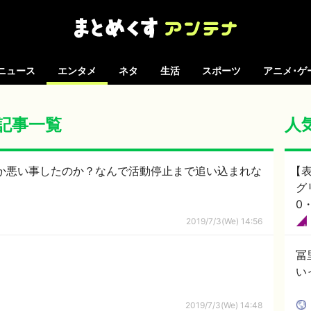
ニュース
エンタメ
ネタ
生活
スポーツ
アニメ･ゲ
の記事一覧
人
て何か悪い事したのか？なんで活動停止まで追い込まれな
【表
グ
0
2019/7/3(We) 14:56
冨
い
2019/7/3(We) 14:48