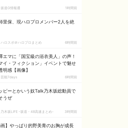
坂道G情報通
1時間前
師里保、現ハロプロメンバー2人を絶
ハロスポ＠ハロプロまとめ
6時間前
澤エマに「国宝級の浴衣美人」の声！
マイ・フィクション」イベントで魅せ
透明感【画像】
芸能7days
6時間前
ッピーとかいう奴Talk乃木坂総動員で
そうぜ
乃木坂LIFE -坂道・48高速まとめ-
3時間前
動画】やっぱり的野美青のお胸が成長