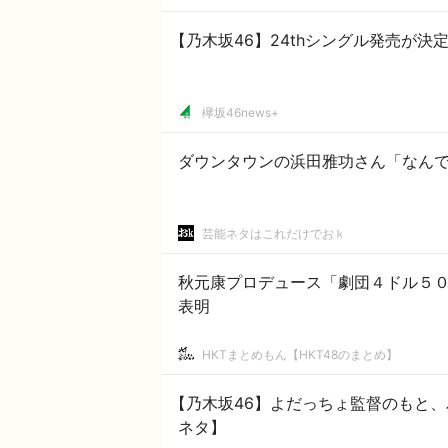
【乃木坂46】24thシングル発売が
欅坂46news+
ダウンタウンの浜田雅功さん「なん
芸能ネタはこれだけでおｋ
秋元康プロデュース「劇団４ドル５
表明
HKTまとめもん【HKT48のまとめ】
【乃木坂46】よだっちょ監督のもと
ネタ】