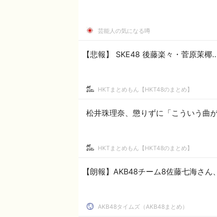
芸能人の気になる噂
【悲報】 SKE48 後藤楽々・菅原茉
HKTまとめもん【HKT48のまとめ】
松井珠理奈、懲りずに「こういう曲
HKTまとめもん【HKT48のまとめ】
【朗報】AKB48チーム8佐藤七海さ
AKB48タイムズ（AKB48まとめ）