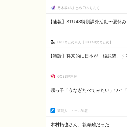
乃木坂46まとめ 乃木りんく
【速報】STU48特別課外活動〜夏休
HKTまとめもん【HKT48のまとめ】
【議論】将来的に日本が「核武装」す
GOSSIP速報
甥っ子「うなぎたべてみたい」ワイ
芸能人ニュース速報
木村拓也さん、就職難だった