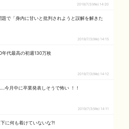
2019/7/3(We) 14:20
”問題で「身内に甘いと批判されようと誤解を解きた
2019/7/3(We) 14:15
0年代最高の初週130万枚
2019/7/3(We) 14:12
椰……今月中に卒業発表しそうで怖い ！！
2019/7/3(We) 14:11
は下に何も着けていないな⁈