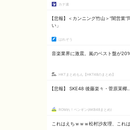
カナ速
【悲報】＜カンニング竹山＞“闇営業
い」
はれぞう
音楽業界に激震。嵐のベスト盤が201
HKTまとめもん【HKT48のまとめ】
【悲報】 SKE48 後藤楽々・菅原茉
ROMれ！ペンギン(AKB48まとめ)
これはえちｗｗｗ松村沙友理、これ