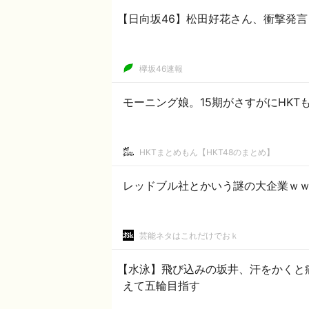
【日向坂46】松田好花さん、衝撃発
欅坂46速報
モーニング娘。15期がさすがにHK
HKTまとめもん【HKT48のまとめ】
レッドブル社とかいう謎の大企業ｗ
芸能ネタはこれだけでおｋ
【水泳】飛び込みの坂井、汗をかくと
えて五輪目指す