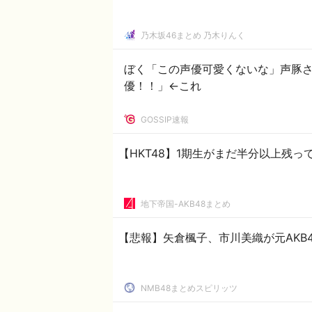
乃木坂46まとめ 乃木りんく
ぼく「この声優可愛くないな」声豚
優！！」←これ
GOSSIP速報
【HKT48】1期生がまだ半分以上残
地下帝国-AKB48まとめ
【悲報】矢倉楓子、市川美織が元AKB
NMB48まとめスピリッツ