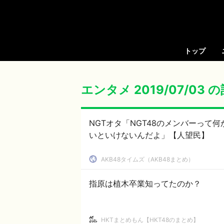
トップ
エンタメ 2019/07/03 
NGTオタ「NGT48のメンバーっ
いといけないんだよ」【人望民】
AKB48タイムズ（AKB48まとめ）
指原は植木卒業知ってたのか？
HKTまとめもん【HKT48のまとめ】