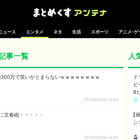
ニュース
エンタメ
ネタ
生活
スポーツ
アニメ･ゲ
 の記事一覧
人
300万で笑いがとまらないｗｗｗｗｗｗｗｗ
ド
ビ
8
る
2019/6/8(Sa) 14:43
夏に文春砲・・・・・
【画
シ
2019/6/8(Sa) 14:40