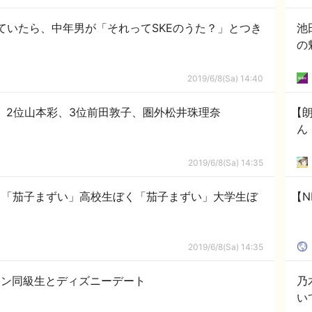
ていたら、中年男が「それってSKEのうた？」とつき
池
の
2019/6/8(Sa) 14:40
、2位山本彩、3位前田敦子、圏外松井珠理奈
【
ん
2019/6/8(Sa) 14:35
く「茄子まずい」高校生ぼく「茄子まずい」大学生ぼ
【N
2019/6/8(Sa) 14:35
メン同級生とディズニーデート
乃
い