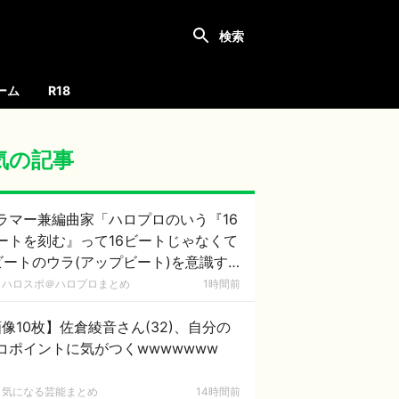
ーム
R18
気の記事
ラマー兼編曲家「ハロプロのいう『16
ートを刻む』って16ビートじゃなくて
ビートのウラ(アップビート)を意識す
意味なのでは？」
ハロスポ＠ハロプロまとめ
1時間前
像10枚】佐倉綾音さん(32)、自分の
コポイントに気がつくwwwwwww
気になる芸能まとめ
14時間前