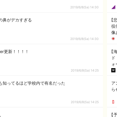
2019/6/8(Sa) 14:30
の鼻がデカすぎる
【
役
像
2019/6/8(Sa) 14:30
er更新！！！！
【海
ド
ォ
2019/6/8(Sa) 14:25
も知ってるほど学校内で有名だった
ア
ら
2019/6/8(Sa) 14:25
人
【