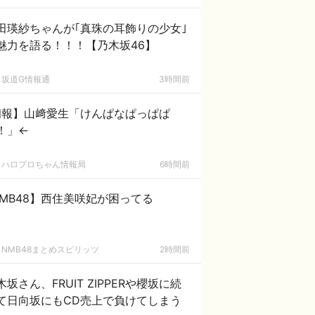
田瑛紗ちゃんが｢真珠の耳飾りの少女｣
魅力を語る！！！【乃木坂46】
坂道G情報通
3時間前
朗報】山﨑愛生「けんぱなぱっぱぱ
！」←
ハロプロちゃん情報局
6時間前
MB48】西住美咲妃が困ってる
NMB48まとめスピリッツ
2時間前
木坂さん、FRUIT ZIPPERや櫻坂に続
て日向坂にもCD売上で負けてしまう