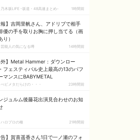
乃木坂LIFE -坂道・48高速まとめ-
1時間前
悲報】吉岡里帆さん、アドリブで相手
俳優の手を取りお胸に押し当てる（画
あり）
芸能人の気になる噂
14時間前
外】Metal Hammer：ダウンロー
・フェスティバル史上最高の13のパフ
ーマンスにBABYMETAL
べビメタだらけの・・・
23時間前
ンジュルム後藤花出演見合わせのお知
せ
ハロプロの種
21時間前
予告】賀喜遥香さん1日で一ノ瀬のフォ