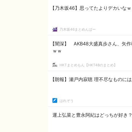
【乃木坂46】思ってたよりデカいな
乃木坂46まとめんばー
【闇深】 AKB48大盛真歩さん、矢
ｗｗ
HKTまとめもん【HKT48のまとめ】
【朗報】瀬戸内寂聴 理不尽なものに
はれぞう
運上弘菜と豊永阿紀はどっちが好き