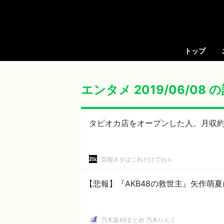
トップ
エンタメ 2019/06/08
タピオカ店をオープンした人、月収約
芸能ネタはこれだけでおｋ
【悲報】『AKB48の救世主』矢作萌
乃木坂46まとめ 乃木りんく