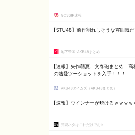
GOSSIP速報
【STU48】前作割れしそうな雰囲気
地下帝国-AKB48まとめ
【速報】矢作萌夏、文春砲まとめ！高校
の熱愛ツーショットを入手！！！
AKB48タイムズ（AKB48まとめ）
【速報】ウインナーが焼けるｗｗｗｗ
芸能ネタはこれだけでおｋ