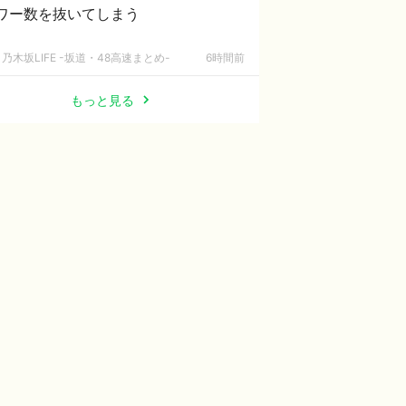
ワー数を抜いてしまう
乃木坂LIFE -坂道・48高速まとめ-
6時間前
もっと見る