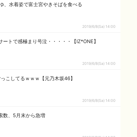
枚】静岡出身グラドル 小島みゆ、水着姿で富士宮やきそばを食べる
2019/6/8(Sa) 14:00
ートで感極まり号泣・・・・・【IZ*ONE】
2019/6/8(Sa) 14:00
っこしてるｗｗｗ【元乃木坂46】
2019/6/8(Sa) 14:00
索数、5月末から急増