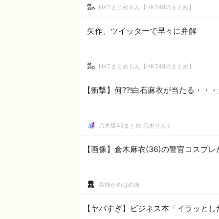
HKTまとめもん【HKT48のまとめ】
矢作、ツイッターで早々に弁解
HKTまとめもん【HKT48のまとめ】
【衝撃】何??!白石麻衣が当たる・・・
乃木坂46まとめ 乃木りんく
【画像】倉木麻衣(36)の警官コスプ
芸能かめはめ波
【ヤバすぎ】ビジネス本「イラッとし