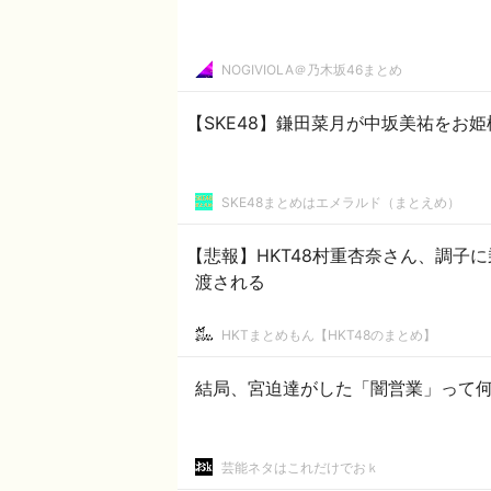
NOGIVIOLA＠乃木坂46まとめ
【SKE48】鎌田菜月が中坂美祐をお
SKE48まとめはエメラルド（まとえめ）
【悲報】HKT48村重杏奈さん、調子
渡される
HKTまとめもん【HKT48のまとめ】
結局、宮迫達がした「闇営業」って
芸能ネタはこれだけでおｋ