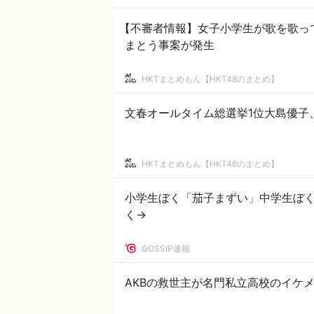
【不審者情報】女子小学生が歌を歌っ
まとう事案が発生
HKTまとめもん【HKT48のまとめ】
文春オールタイム総選挙1位大島優子
HKTまとめもん【HKT48のまとめ】
小学生ぼく「茄子まずい」中学生ぼ
く→
GOSSIP速報
AKBの救世主が名門私立高校のイケ