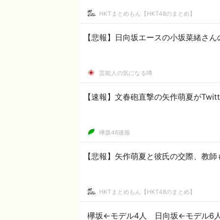
HKTまとめもん【HKT48のまとめ】
【悲報】日向坂エースの小坂菜緒さん
芸能人の気になる噂
【速報】文春砲直撃の矢作萌夏がTwitt
欅坂46速報
【悲報】矢作萌夏と彼氏の交際、教師
HKTまとめもん【HKT48のまとめ】
欅坂←モデル4人 日向坂←モデル6