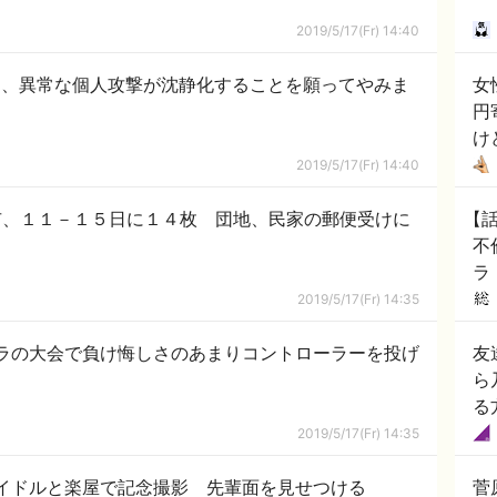
2019/5/17(Fr) 14:40
に、異常な個人攻撃が沈静化することを願ってやみま
女
円
け
2019/5/17(Fr) 14:40
市、１１－１５日に１４枚 団地、民家の郵便受けに
【
不
ラ
2019/5/17(Fr) 14:35
ラの大会で負け悔しさのあまりコントローラーを投げ
友
ら
る
2019/5/17(Fr) 14:35
イドルと楽屋で記念撮影 先輩面を見せつける
菅