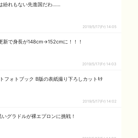
は紛れもない先進国だわ……
2019/5/17(Fr) 14:05
更新で身長が148cm→152cmに！！！
2019/5/17(Fr) 14:03
トフォトブック B版の表紙撮り下ろしカットｷﾀ
2019/5/17(Fr) 14:02
一黒いグラドルが裸エプロンに挑戦！