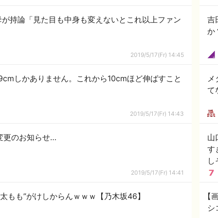
母が持論「見た目も中身も変えないとこれ以上ファン
吉
か
2019/5/17(Fr) 14:45
9cmしかありません。これから10cmほど伸ばすこと
メ
て
2019/5/17(Fr) 14:43
ー変更のお知らせ…
山
す
し
2019/5/17(Fr) 14:41
太もも”がけしからんｗｗｗ【乃木坂46】
【画
シ