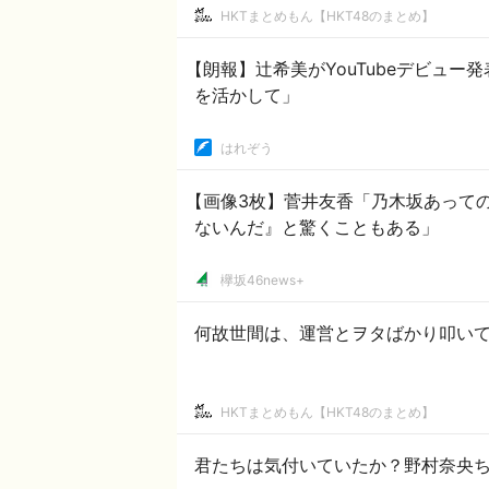
HKTまとめもん【HKT48のまとめ】
【朗報】辻希美がYouTubeデビュ
を活かして」
はれぞう
【画像3枚】菅井友香「乃木坂あって
ないんだ』と驚くこともある」
欅坂46news+
何故世間は、運営とヲタばかり叩い
HKTまとめもん【HKT48のまとめ】
君たちは気付いていたか？野村奈央