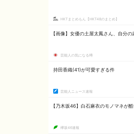
HKTまとめもん【HKT48のまとめ】
【画像】女優の土屋太鳳さん、自分の
芸能人の気になる噂
持田香織(41)が可愛すぎる件
芸能人ニュース速報
【乃木坂46】白石麻衣のモノマネが
欅坂46速報