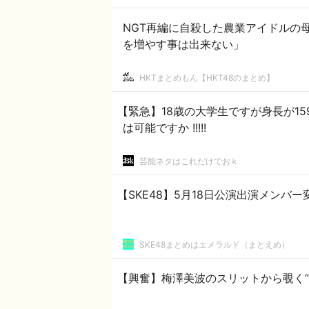
NGT再編に自殺した農業アイドルの
を増やす事は出来ない」
HKTまとめもん【HKT48のまとめ】
【緊急】18歳の大学生ですが身長が15
は可能ですか !!!!!
芸能ネタはこれだけでおｋ
【SKE48】5月18日公演出演メンバ
SKE48まとめはエメラルド（まとえめ）
【興奮】梅澤美波のスリットから覗く”