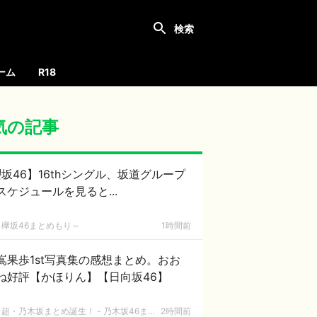
ーム
R18
気の記事
坂46】16thシングル、坂道グループ
スケジュールを見ると...
欅坂46まとめもり～
1時間前
嶌果歩1st写真集の感想まとめ。おお
ね好評【かほりん】【日向坂46】
超・乃木坂まとめ誕生！ - 乃木坂46まとめ
2時間前