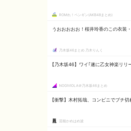
ROMれ！ペンギン(AKB48まとめ)
うおおおおお！桜井玲香のこの衣装・
乃木坂46まとめ 乃木りんく
【乃木坂46】ワイ｢遂に乙女神楽リリ
NOGIVIOLA＠乃木坂46まとめ
【衝撃】木村拓哉、コンビニでブチ切れ
芸能かめはめ波