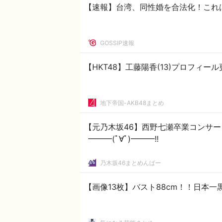
【速報】台湾、同性婚を合法化！これ
GOSSIP速報
【HKT48】工藤陽香(13)プロフィール
地下帝国-AKB48まとめ
【元乃木坂46】西野七瀬卒業コンサー
━━━(ﾟ∀ﾟ)━━━!!
乃木坂46まとめんばー
【画像13枚】バスト88cm！！日本