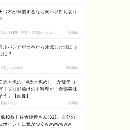
田弓木が卒業するなら東パソ打ち切り
？
乃木坂LIFE -坂道・48高速まとめ-
1時間前
タルバンドが日本から死滅した理由っ
なに？
V系まとめ速報
5時間前
口馬木也の「#馬木也めし」が飯テロ
ぎ！プロ顔負けの手料理が「全部美味
そう」【画像】
芸能7days
1時間前
像10枚】佐倉綾音さん(32)、自分の
コポイントに気がつくwwwwwww