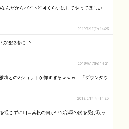
状態なんだからバイト許可くらいはしてやってほしい
2019/5/17(Fr) 14:25
那の後継者に…?!
2019/5/17(Fr) 14:21
田雅功との2ショットが怖すぎるｗｗｗ 「ダウンタウ
2019/5/17(Fr) 14:20
社を通さずに山口真帆の向かいの部屋の鍵を受け取っ