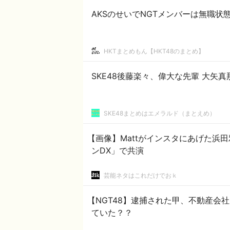
AKSのせいでNGTメンバーは無職
HKTまとめもん【HKT48のまとめ】
SKE48後藤楽々、偉大な先輩 大矢真
SKE48まとめはエメラルド（まとえめ）
【画像】Mattがインスタにあげた浜
ンDX」で共演
芸能ネタはこれだけでおｋ
【NGT48】逮捕された甲、不動産会
ていた？？