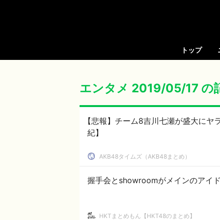
トップ
エンタメ 2019/05/17 
【悲報】チーム8吉川七瀬が盛大にヤラ
紀】
AKB48タイムズ（AKB48まとめ）
握手会とshowroomがメインのア
HKTまとめもん【HKT48のまとめ】