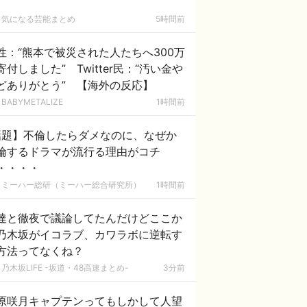
気になる芸能まとめ
5時間前
性：“熊本で被災された人たちへ300万
寄付しました” Twitter民：“汚い金や
どありがとう” 【海外の反応】
BABYMETALIZE
1時間前
話題】不倫したらダメなのに、なぜか
倫するドラマが流行る理由がコチ
・・・・
ミーハー総研（ミーハー総合研究所）
1時間前
達と徹夜で議論してたんだけどここか
乃木坂がイコラブ、カワラボに逆転す
方法ってなくね？
乃木坂LIFE -坂道・48高速まとめ-
3分前
原咲月キャプテンってもしかして人望