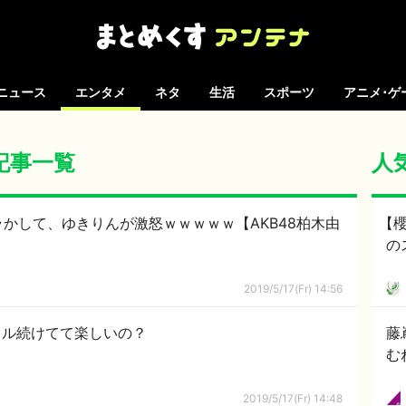
ニュース
エンタメ
ネタ
生活
スポーツ
アニメ･ゲ
の記事一覧
人
かして、ゆきりんが激怒ｗｗｗｗｗ【AKB48柏木由
【櫻
の
2019/5/17(Fr) 14:56
イドル続けてて楽しいの？
藤
む
2019/5/17(Fr) 14:48