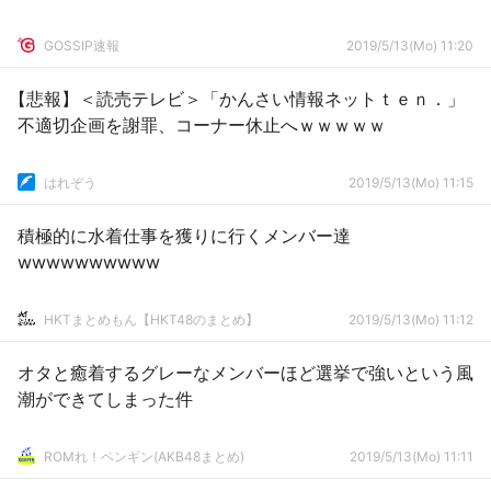
GOSSIP速報
2019/5/13(Mo) 11:20
【悲報】＜読売テレビ＞「かんさい情報ネットｔｅｎ．」
不適切企画を謝罪、コーナー休止へｗｗｗｗｗ
はれぞう
2019/5/13(Mo) 11:15
積極的に水着仕事を獲りに行くメンバー達
wwwwwwwwww
HKTまとめもん【HKT48のまとめ】
2019/5/13(Mo) 11:12
オタと癒着するグレーなメンバーほど選挙で強いという風
潮ができてしまった件
ROMれ！ペンギン(AKB48まとめ)
2019/5/13(Mo) 11:11