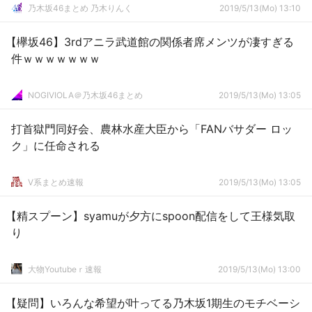
乃木坂46まとめ 乃木りんく
2019/5/13(Mo) 13:10
【欅坂46】3rdアニラ武道館の関係者席メンツが凄すぎる
件ｗｗｗｗｗｗｗ
NOGIVIOLA＠乃木坂46まとめ
2019/5/13(Mo) 13:05
打首獄門同好会、農林水産大臣から「FANバサダー ロッ
ク」に任命される
V系まとめ速報
2019/5/13(Mo) 13:05
【精スプーン】syamuが夕方にspoon配信をして王様気取
り
大物Youtubeｒ速報
2019/5/13(Mo) 13:00
【疑問】いろんな希望が叶ってる乃木坂1期生のモチベーシ