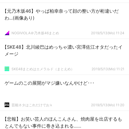
【元乃木坂46】やっぱ柏幸奈って顔の整い方が桁違いだ
わ...(画像あり)
NOGIVIOLA＠乃木坂46まとめ
2019/5/13(Mo) 11:24
【SKE48】北川綾巴はめっちゃ濃い宮澤佐江オタだったイ
メージ
SKE48まとめはエメラルド（まとえめ）
2019/5/13(Mo) 11:21
ゲームのこの展開がマジ嫌いなんやけど･･･
芸能ネタはこれだけでおｋ
2019/5/13(Mo) 11:20
【悲報】お笑い芸人のほんこんさん、焼肉屋を出店するも
とんでもない事件に巻き込まれる……