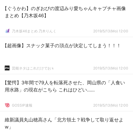
【ぐうかわ】のぎおびの渡辺みり愛ちゃんキャプチャ画像
まとめ【乃木坂46】
乃木坂46まとめ 乃木りんく
2019/5/13(Mo) 12:00
【超画像】スナック菓子の頂点が決定してしまう！！！
芸能ネタはこれだけでおｋ
2019/5/13(Mo) 12:00
【驚愕】3年間で79人を転落死させた、岡山県の「人食い
用水路」の現在がこちら これはひどい……
GOSSIP速報
2019/5/13(Mo) 12:00
維新議員丸山穂高さん「北方領土？戦争して取り返せよ
w」