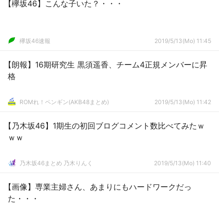
【欅坂46】こんな子いた？・・・
欅坂46速報
2019/5/13(Mo) 11:45
【朗報】16期研究生 黒須遥香、チーム4正規メンバーに昇
格
ROMれ！ペンギン(AKB48まとめ)
2019/5/13(Mo) 11:42
【乃木坂46】1期生の初回ブログコメント数比べてみたｗ
ｗｗ
乃木坂46まとめ 乃木りんく
2019/5/13(Mo) 11:40
【画像】専業主婦さん、あまりにもハードワークだっ
た・・・