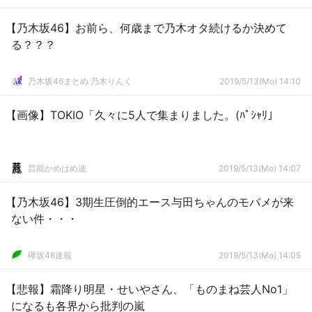
【乃木坂46】お前ら、何歳まで乃木オタ続けるか決めて
る？？？
乃木坂46まとめ 乃木りんく
2019/5/13(Mo) 14:10
【画像】TOKIO「久々に5人で集まりました。(ﾊﾟｼｬﾘ」
芸能かめはめ波
2019/5/13(Mo) 14:07
【乃木坂46】3期生圧倒的エース与田ちゃんのモバメが来
ない件・・・
欅坂46速報
2019/5/13(Mo) 14:05
【悲報】霜降り明星・せいやさん、「ものまね芸人No1」
になるも各界から批判の嵐