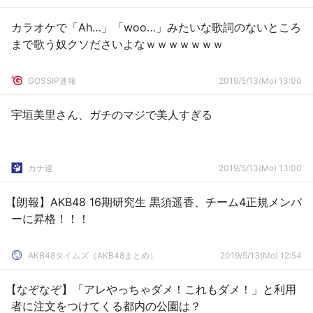
カラオケで「Ah…」「woo…」みたいな歌詞のないところ
まで歌う奴クソださいよなｗｗｗｗｗｗｗ
GOSSIP速報
2019/5/13(Mo) 13:00
宇垣美里さん、ガチのマジで美人すぎる
カナ速
2019/5/13(Mo) 13:00
【朗報】AKB48 16期研究生 黒須遥香、チーム4正規メンバ
ーに昇格！！！
AKB48タイムズ（AKB48まとめ）
2019/5/13(Mo) 12:54
【なぞなぞ】「アレやっちゃダメ！これもダメ！」と利用
者に注文をつけてくる都内の公園は？