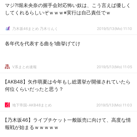
マジ?!堀未央奈の握手会対応怖い奴は、こう言えば優しく
してくれるらしいぞｗｗｗ※実行は自己責任でｗ
乃木坂46まとめ 乃木りんく
2019/5/13(Mo) 11:10
各年代を代表する曲を1曲挙げてけ
V系まとめ速報
2019/5/13(Mo) 11:05
【AKB48】矢作萌夏は今年もし総選挙が開催されていたら
何位くらいだったと思う？
地下帝国-AKB48まとめ
2019/5/13(Mo) 11:03
【乃木坂46】ライブチケット一般販売に向けて、高度な情
報戦が始まるｗｗｗｗｗ