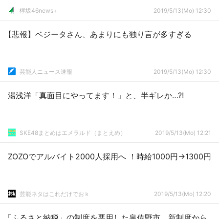
欅坂46news+
2019/5/13(Mo) 12:30
【悲報】ベジータさん、あまりにも独り言が多すぎる
芸能人ニュース速報
2019/5/13(Mo) 12:30
湯浅洋「真面目にやってます！」と、半ギレか…?!
SKE48まとめはエメラルド（まとえめ）
2019/5/13(Mo) 12:21
ZOZOでアルバイト2000人採用へ ！時給1000円→1300円
芸能ネタはこれだけでおｋ
2019/5/13(Mo) 12:20
「ふるさと納税」の制度を悪用した泉佐野市、新制度から