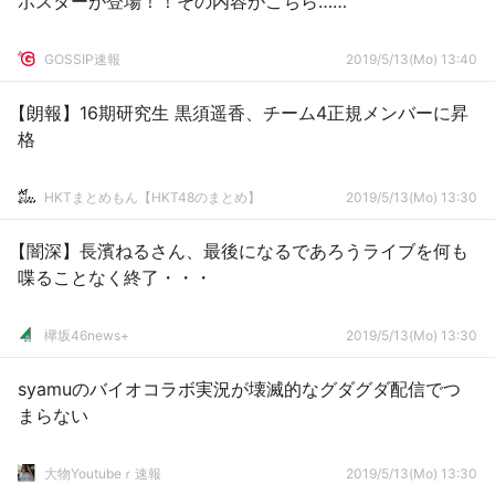
ポスターが登場！！その内容がこちら……
GOSSIP速報
2019/5/13(Mo) 13:40
【朗報】16期研究生 黒須遥香、チーム4正規メンバーに昇
格
HKTまとめもん【HKT48のまとめ】
2019/5/13(Mo) 13:30
【闇深】長濱ねるさん、最後になるであろうライブを何も
喋ることなく終了・・・
欅坂46news+
2019/5/13(Mo) 13:30
syamuのバイオコラボ実況が壊滅的なグダグダ配信でつ
まらない
大物Youtubeｒ速報
2019/5/13(Mo) 13:30