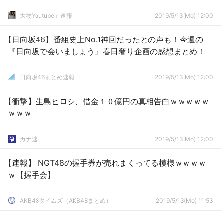
大物Youtubeｒ速報
2019/5/13(Mo) 12:00
【日向坂46】番組史上No.1神回だったとの声も！今週の
『日向坂で会いましょう』春日奢り企画の感想まとめ！
日向坂46まとめ速報
2019/5/13(Mo) 12:00
【衝撃】生島ヒロシ、借金１０億円の真相告白ｗｗｗｗｗ
ｗｗｗ
カナ速
2019/5/13(Mo) 12:00
【速報】 NGT48の握手券が売れまくってる模様ｗｗｗｗ
ｗ【握手会】
AKB48タイムズ（AKB48まとめ）
2019/5/13(Mo) 11:53