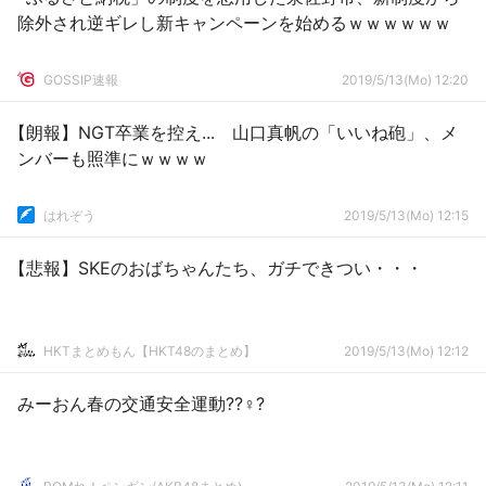
除外され逆ギレし新キャンペーンを始めるｗｗｗｗｗｗ
GOSSIP速報
2019/5/13(Mo) 12:20
【朗報】NGT卒業を控え... 山口真帆の「いいね砲」、メ
ンバーも照準にｗｗｗｗ
はれぞう
2019/5/13(Mo) 12:15
【悲報】SKEのおばちゃんたち、ガチできつい・・・
HKTまとめもん【HKT48のまとめ】
2019/5/13(Mo) 12:12
みーおん春の交通安全運動??♀?