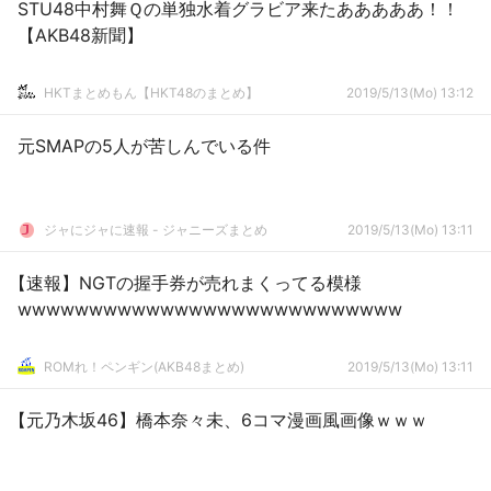
STU48中村舞Ｑの単独水着グラビア来たあああああ！！
【AKB48新聞】
HKTまとめもん【HKT48のまとめ】
2019/5/13(Mo) 13:12
元SMAPの5人が苦しんでいる件
ジャにジャに速報 - ジャニーズまとめ
2019/5/13(Mo) 13:11
【速報】NGTの握手券が売れまくってる模様
wwwwwwwwwwwwwwwwwwwwwwwwwww
ROMれ！ペンギン(AKB48まとめ)
2019/5/13(Mo) 13:11
【元乃木坂46】橋本奈々未、6コマ漫画風画像ｗｗｗ