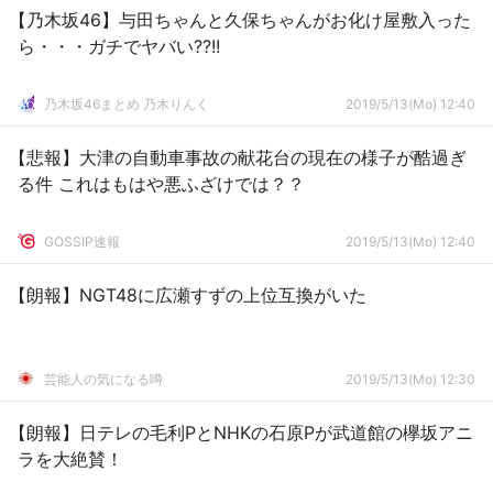
【乃木坂46】与田ちゃんと久保ちゃんがお化け屋敷入った
ら・・・ガチでヤバい??!!
乃木坂46まとめ 乃木りんく
2019/5/13(Mo) 12:40
【悲報】大津の自動車事故の献花台の現在の様子が酷過ぎ
る件 これはもはや悪ふざけでは？？
GOSSIP速報
2019/5/13(Mo) 12:40
【朗報】NGT48に広瀬すずの上位互換がいた
芸能人の気になる噂
2019/5/13(Mo) 12:30
【朗報】日テレの毛利PとNHKの石原Pが武道館の欅坂アニ
ラを大絶賛！