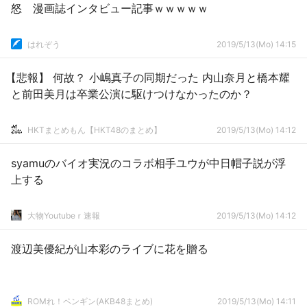
怒 漫画誌インタビュー記事ｗｗｗｗｗ
はれぞう
2019/5/13(Mo) 14:15
【悲報】 何故？ 小嶋真子の同期だった 内山奈月と橋本耀
と前田美月は卒業公演に駆けつけなかったのか？
HKTまとめもん【HKT48のまとめ】
2019/5/13(Mo) 14:12
syamuのバイオ実況のコラボ相手ユウが中日帽子説が浮
上する
大物Youtubeｒ速報
2019/5/13(Mo) 14:12
渡辺美優紀が山本彩のライブに花を贈る
ROMれ！ペンギン(AKB48まとめ)
2019/5/13(Mo) 14:11