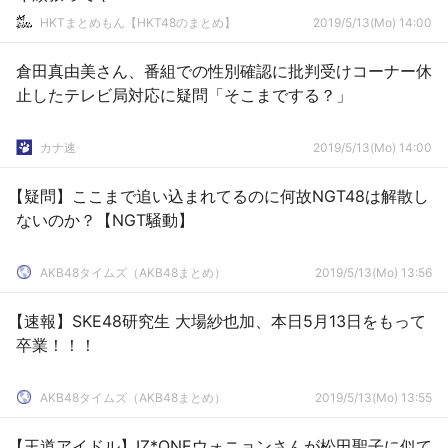
HKTまとめもん【HKT48のまとめ】
2019/5/13(Mo) 14:00
倉田真由美さん、番組での性別確認に批判受けコーナー休
止したテレビ局対応に疑問「そこまでする？」
カナ速
2019/5/13(Mo) 14:00
【疑問】ここまで追い込まれてるのに何故NGT48は解散し
ないのか？【NGT騒動】
AKB48タイムズ（AKB48まとめ）
2019/5/13(Mo) 13:56
【速報】SKE48研究生 大場紗也加、本日5月13日をもって
卒業！！！
AKB48タイムズ（AKB48まとめ）
2019/5/13(Mo) 13:55
【王道アイドル】IZ*ONEウォニョンさんが松田聖子に似て