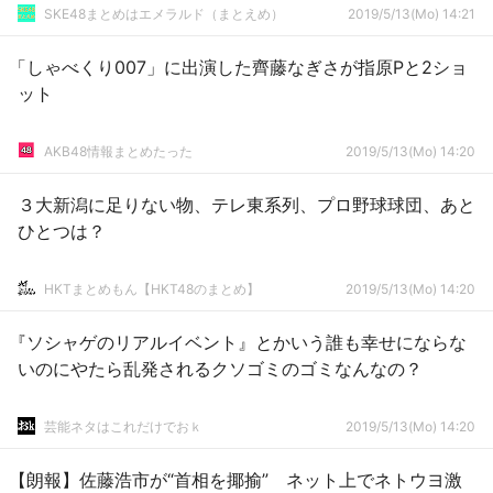
SKE48まとめはエメラルド（まとえめ）
2019/5/13(Mo) 14:21
「しゃべくり007」に出演した齊藤なぎさが指原Pと2ショ
ット
AKB48情報まとめたった
2019/5/13(Mo) 14:20
３大新潟に足りない物、テレ東系列、プロ野球球団、あと
ひとつは？
HKTまとめもん【HKT48のまとめ】
2019/5/13(Mo) 14:20
『ソシャゲのリアルイベント』とかいう誰も幸せにならな
いのにやたら乱発されるクソゴミのゴミなんなの？
芸能ネタはこれだけでおｋ
2019/5/13(Mo) 14:20
【朗報】佐藤浩市が“首相を揶揄” ネット上でネトウヨ激