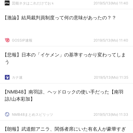
芸能ネタはこれだけでおｋ
2019/5/13(Mo) 11:40
【激論】結局裁判員制度って何の意味があったの？？
GOSSIP速報
2019/5/13(Mo) 11:40
【悲報】日本の「イケメン」の基準すっかり変わってしま
う
カナ速
2019/5/13(Mo) 11:35
【NMB48】南羽諒、ヘッドロックの使い手だった【南羽
諒/山本彩加】
NMB48まとめスピリッツ
2019/5/13(Mo) 11:33
【朗報】武道館アニラ、関係者席にいた有名人が豪華すぎ