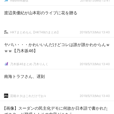
mashlife通信
2019/5/13(Mo) 13:41
渡辺美優紀が山本彩のライブに花を贈る
HKTまとめもん【HKT48のまとめ】
2019/5/13(Mo) 13:40
ヤバい・・・かわいいんだけどコレは誰が誰かわからんｗ
ｗｗ【乃木坂46】
乃木坂46まとめ 乃木りんく
2019/5/13(Mo) 13:40
南海トラフさん、遅刻
芸能ネタはこれだけでおｋ
2019/5/13(Mo) 13:40
【画像】スーダンの民主化デモに何故か日本語で書かれた