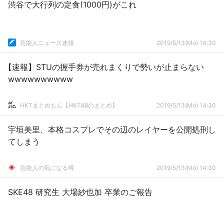
渋谷で大行列の定食(1000円)がこれ
芸能人ニュース速報
2019/5/13(Mo) 14:30
【速報】STUの握手券が売れまくりで勢いが止まらない
wwwwwwwwww
HKTまとめもん【HKT48のまとめ】
2019/5/13(Mo) 14:30
宇垣美里、本格コスプレでその辺のレイヤーを公開処刑し
てしまう
芸能人の気になる噂
2019/5/13(Mo) 14:30
SKE48 研究生 大場紗也加 卒業のご報告