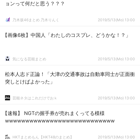
ョンって何だと思う？？？
乃木坂46まとめ 乃木りんく
2019/5/13(Mo) 13:00
【画像6枚】中国人「わたしのコスプレ、どうかな！？」
気になる芸能まとめ
2019/5/13(Mo) 13:00
松本人志ド正論！「大津の交通事故は自動車同士が正面衝
突しとけばよかった」
芸能ネタはこれだけでおｋ
2019/5/13(Mo) 13:00
【速報】 NGTの握手券が売れまくってる模様
wwwwwwwwwwwwwwwwwwwwwwwwwww
HKTまとめもん【HKT48のまとめ】
2019/5/13(Mo) 13:00