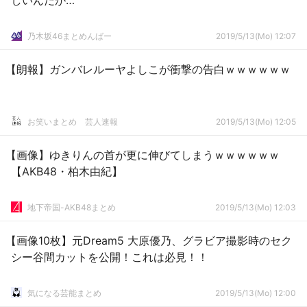
しいんだが…
乃木坂46まとめんばー
2019/5/13(Mo) 12:07
【朗報】ガンバレルーヤよしこが衝撃の告白ｗｗｗｗｗｗ
お笑いまとめ 芸人速報
2019/5/13(Mo) 12:05
【画像】ゆきりんの首が更に伸びてしまうｗｗｗｗｗｗ
【AKB48・柏木由紀】
地下帝国-AKB48まとめ
2019/5/13(Mo) 12:03
【画像10枚】元Dream5 大原優乃、グラビア撮影時のセク
シー谷間カットを公開！これは必見！！
気になる芸能まとめ
2019/5/13(Mo) 12:00