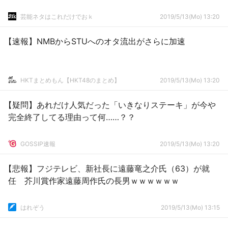
芸能ネタはこれだけでおｋ
2019/5/13(Mo) 13:20
【速報】NMBからSTUへのオタ流出がさらに加速
HKTまとめもん【HKT48のまとめ】
2019/5/13(Mo) 13:20
【疑問】あれだけ人気だった「いきなりステーキ」が今や
完全終了してる理由って何……？？
GOSSIP速報
2019/5/13(Mo) 13:20
【悲報】フジテレビ、新社長に遠藤竜之介氏（63）が就
任 芥川賞作家遠藤周作氏の長男ｗｗｗｗｗｗ
はれぞう
2019/5/13(Mo) 13:15