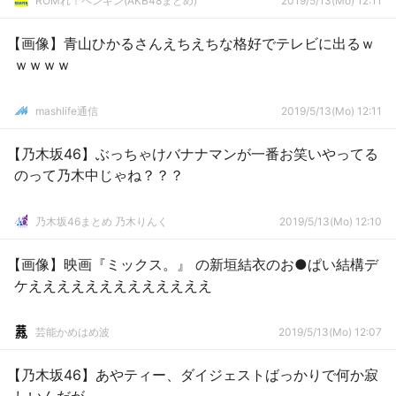
ROMれ！ペンギン(AKB48まとめ)
2019/5/13(Mo) 12:11
【画像】青山ひかるさんえちえちな格好でテレビに出るｗ
ｗｗｗｗ
mashlife通信
2019/5/13(Mo) 12:11
【乃木坂46】ぶっちゃけバナナマンが一番お笑いやってる
のって乃木中じゃね？？？
乃木坂46まとめ 乃木りんく
2019/5/13(Mo) 12:10
【画像】映画『ミックス。』 の新垣結衣のお●ぱい結構デ
ケえええええええええええええ
芸能かめはめ波
2019/5/13(Mo) 12:07
【乃木坂46】あやティー、ダイジェストばっかりで何か寂