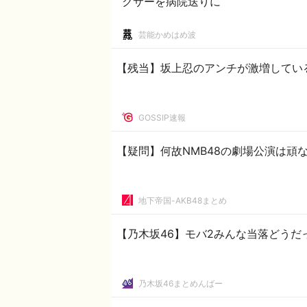
クサーを病院送りに
芸能かめはめ波
【残当】坂上忍のアンチが激増してい
GOSSIP速報
【疑問】何故NMB48の劇場公演は頑
地下帝国-AKB48まとめ
【乃木坂46】モバ2みんな当落どうだ
乃木坂46まとめんばー