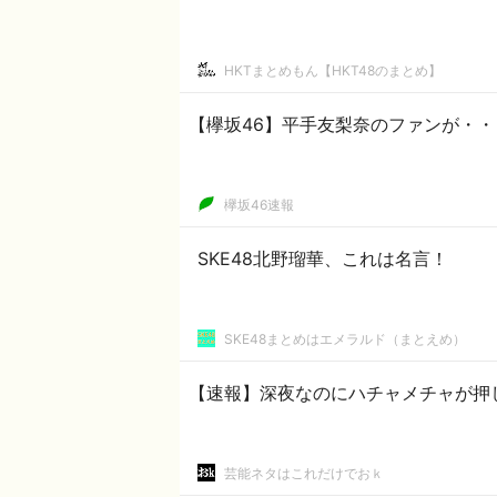
HKTまとめもん【HKT48のまとめ】
【欅坂46】平手友梨奈のファンが・・
欅坂46速報
SKE48北野瑠華、これは名言！
SKE48まとめはエメラルド（まとえめ）
【速報】深夜なのにハチャメチャが押
芸能ネタはこれだけでおｋ