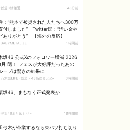
坂道G情報通
48分前
性：“熊本で被災された人たちへ300万
寄付しました” Twitter民：“汚い金や
どありがとう” 【海外の反応】
BABYMETALIZE
1時間前
木坂46 公式Xのフォロワー増減 2026
8月1週！ フェスが大好評だったあの
ループは驚きの結果に！
乃木坂LIFE -坂道・48高速まとめ-
3時間前
葉坂46、まもなく正式発表か
欅坂46まとめもり～
18時間前
田弓木が卒業するなら東パソ打ち切り