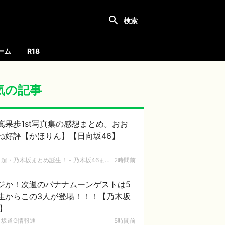
ーム
R18
気の記事
嶌果歩1st写真集の感想まとめ。おお
ね好評【かほりん】【日向坂46】
超・乃木坂まとめ誕生！ - 乃木坂46まとめ
2時間前
ジか！次週のバナナムーンゲストは5
生からこの3人が登場！！！【乃木坂
6】
坂道G情報通
5時間前