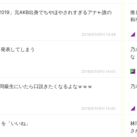
019」元AKB出身でちやほやされすぎるアナ←誰の
推
和
2019/5/10(Fr) 14:48
を発表してしまう
乃
な
2019/5/10(Fr) 14:43
が同級生にいたら口説きたくなるよなｗｗｗ
乃
2019/5/10(Fr) 14:40
トを「いいね」
林
さ