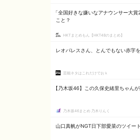
「全国好きな嫌いなアナウンサー大賞2
こと？
HKTまとめもん【HKT48のまとめ】
レオパレスさん、とんでもない赤字
芸能ネタはこれだけでおｋ
【乃木坂46】この久保史緒里ちゃん
乃木坂46まとめ 乃木りんく
山口真帆がNGT日下部愛菜のツイー