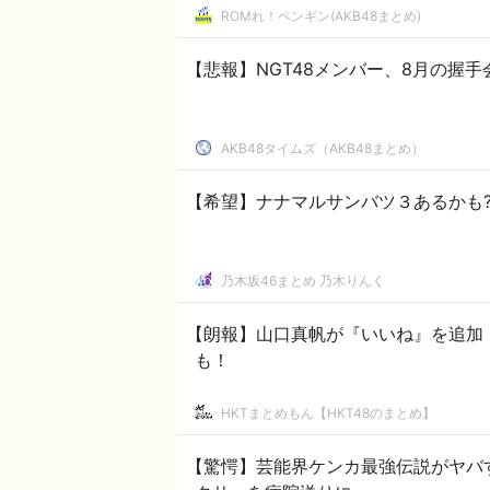
ROMれ！ペンギン(AKB48まとめ)
【悲報】NGT48メンバー、8月の握
AKB48タイムズ（AKB48まとめ）
【希望】ナナマルサンバツ３あるかも?
乃木坂46まとめ 乃木りんく
【朗報】山口真帆が『いいね』を追加
も！
HKTまとめもん【HKT48のまとめ】
【驚愕】芸能界ケンカ最強伝説がヤバ