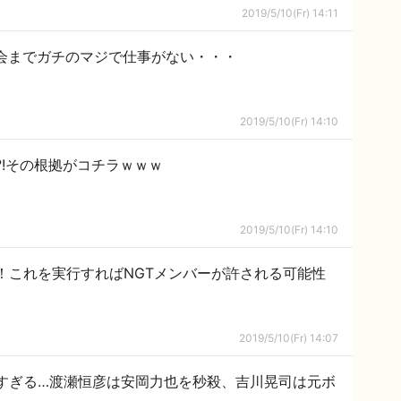
2019/5/10(Fr) 14:11
手会までガチのマジで仕事がない・・・
2019/5/10(Fr) 14:10
!その根拠がコチラｗｗｗ
2019/5/10(Fr) 14:10
！これを実行すればNGTメンバーが許される可能性
2019/5/10(Fr) 14:07
すぎる…渡瀬恒彦は安岡力也を秒殺、吉川晃司は元ボ