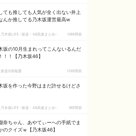
しても推しても人気が全く出ない井上
なんか推してる乃木坂運営最高w
乃木坂LIFE -坂道・48高速まとめ-
16時間前
木坂の10月生まれってこんないるんだ
！！！【乃木坂46】
坂道G情報通
10時間前
木坂を作った今野はまだ許せるけどさ
乃木坂LIFE -坂道・48高速まとめ-
6時間前
瑠奈ちゃん、あやてぃーへの手紙でま
かのクイズｗ【乃木坂46】