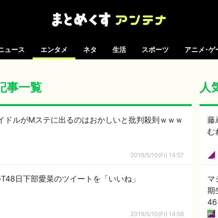
ニュース
エンタメ
ネタ
生活
スポーツ
アニメ･ゲ
の記事一覧
人
イドルがMステに出るのはおかしいと批判殺到ｗｗｗ
藤
む
2019/5/10(Fr) 14:57
T48日下部愛菜のツイートを「いいね」
マ
期
4
2019/5/10(Fr) 14:56