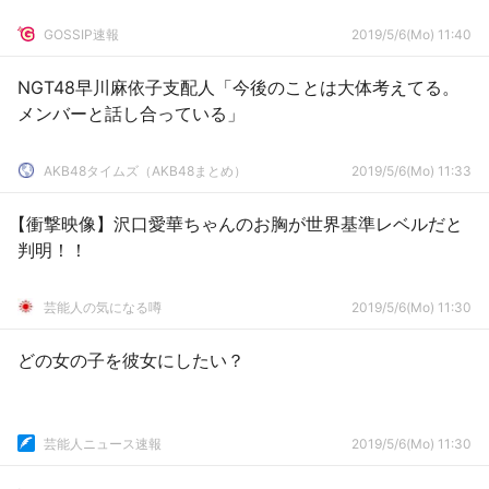
GOSSIP速報
2019/5/6(Mo) 11:40
NGT48早川麻依子支配人「今後のことは大体考えてる。
メンバーと話し合っている」
AKB48タイムズ（AKB48まとめ）
2019/5/6(Mo) 11:33
【衝撃映像】沢口愛華ちゃんのお胸が世界基準レベルだと
判明！！
芸能人の気になる噂
2019/5/6(Mo) 11:30
どの女の子を彼女にしたい？
芸能人ニュース速報
2019/5/6(Mo) 11:30