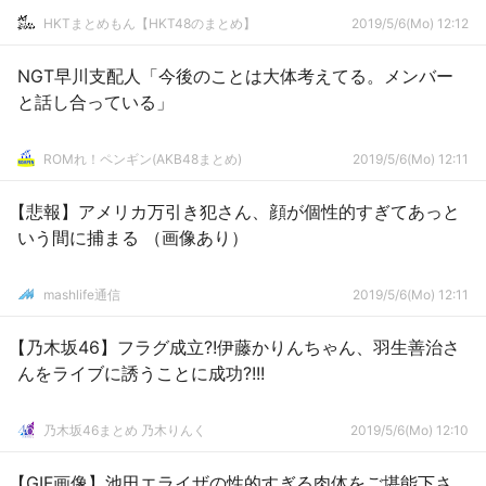
HKTまとめもん【HKT48のまとめ】
2019/5/6(Mo) 12:12
NGT早川支配人「今後のことは大体考えてる。メンバー
と話し合っている」
ROMれ！ペンギン(AKB48まとめ)
2019/5/6(Mo) 12:11
【悲報】アメリカ万引き犯さん、顔が個性的すぎてあっと
いう間に捕まる （画像あり）
mashlife通信
2019/5/6(Mo) 12:11
【乃木坂46】フラグ成立?!伊藤かりんちゃん、羽生善治さ
んをライブに誘うことに成功?!!!
乃木坂46まとめ 乃木りんく
2019/5/6(Mo) 12:10
【GIF画像】池田エライザの性的すぎる肉体をご堪能下さ