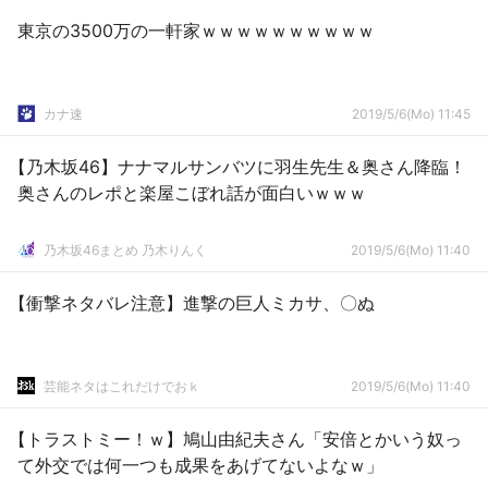
東京の3500万の一軒家ｗｗｗｗｗｗｗｗｗｗ
カナ速
2019/5/6(Mo) 11:45
【乃木坂46】ナナマルサンバツに羽生先生＆奥さん降臨！
奥さんのレポと楽屋こぼれ話が面白いｗｗｗ
乃木坂46まとめ 乃木りんく
2019/5/6(Mo) 11:40
【衝撃ネタバレ注意】進撃の巨人ミカサ、〇ぬ
芸能ネタはこれだけでおｋ
2019/5/6(Mo) 11:40
【トラストミー！ｗ】鳩山由紀夫さん「安倍とかいう奴っ
て外交では何一つも成果をあげてないよなｗ」