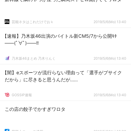
芸能ネタはこれだけでおｋ
2019/5/6(Mo) 13:40
【速報】乃木坂46出演のバイトル新CM5/7から公開ｷﾀ
――(ﾟ∀ﾟ)――!!
乃木坂46まとめ 乃木りんく
2019/5/6(Mo) 13:40
【闇】eスポーツが流行らない理由って「選手がブサイク
だから」に尽きると思うんだが……
GOSSIP速報
2019/5/6(Mo) 13:40
この店の餃子でかすぎワロタ