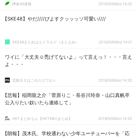
欅坂46速報
2019/5/6(Mo) 14:25
【SKE48】やだ////ぴよすクッッッソ可愛い////
SKE48まとめはエメラルド（まとえめ）
2019/5/6(Mo) 14:21
ワイに「大丈夫☺禿げてないよ」って言えっ！・・・言え
よ・・・
芸能ネタはこれだけでおｋ
2019/5/6(Mo) 14:20
【悲報】稲岡龍之介「菅原りこ・長谷川玲奈・山口真帆卒
公入りたい奴いたら連絡して」
HKTまとめもん【HKT48のまとめ】
2019/5/6(Mo) 14:20
【朗報】茂木氏、学校通わない少年ユーチューバーを「応