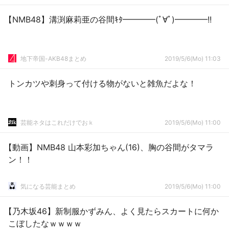
【NMB48】溝渕麻莉亜の谷間ｷﾀ━━━━(ﾟ∀ﾟ)━━━━!!
地下帝国-AKB48まとめ
2019/5/6(Mo) 11:03
トンカツや刺身って付ける物がないと雑魚だよな！
芸能ネタはこれだけでおｋ
2019/5/6(Mo) 11:00
【動画】NMB48 山本彩加ちゃん(16)、胸の谷間がタマラ
ン！！
気になる芸能まとめ
2019/5/6(Mo) 11:00
【乃木坂46】新制服かずみん、よく見たらスカートに何か
こぼしたなｗｗｗｗ