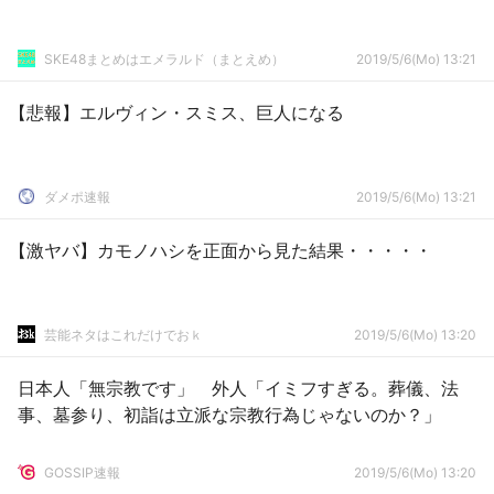
SKE48まとめはエメラルド（まとえめ）
2019/5/6(Mo) 13:21
【悲報】エルヴィン・スミス、巨人になる
ダメポ速報
2019/5/6(Mo) 13:21
【激ヤバ】カモノハシを正面から見た結果・・・・・
芸能ネタはこれだけでおｋ
2019/5/6(Mo) 13:20
日本人「無宗教です」 外人「イミフすぎる。葬儀、法
事、墓参り、初詣は立派な宗教行為じゃないのか？」
GOSSIP速報
2019/5/6(Mo) 13:20