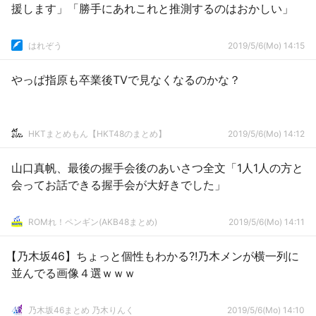
援します」「勝手にあれこれと推測するのはおかしい」
はれぞう
2019/5/6(Mo) 14:15
やっぱ指原も卒業後TVで見なくなるのかな？
HKTまとめもん【HKT48のまとめ】
2019/5/6(Mo) 14:12
山口真帆、最後の握手会後のあいさつ全文「1人1人の方と
会ってお話できる握手会が大好きでした」
ROMれ！ペンギン(AKB48まとめ)
2019/5/6(Mo) 14:11
【乃木坂46】ちょっと個性もわかる?!乃木メンが横一列に
並んでる画像４選ｗｗｗ
乃木坂46まとめ 乃木りんく
2019/5/6(Mo) 14:10