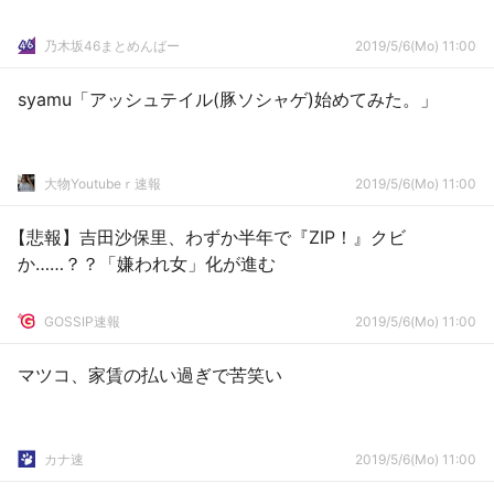
乃木坂46まとめんばー
2019/5/6(Mo) 11:00
syamu「アッシュテイル(豚ソシャゲ)始めてみた。」
大物Youtubeｒ速報
2019/5/6(Mo) 11:00
【悲報】吉田沙保里、わずか半年で『ZIP！』クビ
か……？？「嫌われ女」化が進む
GOSSIP速報
2019/5/6(Mo) 11:00
マツコ、家賃の払い過ぎで苦笑い
カナ速
2019/5/6(Mo) 11:00