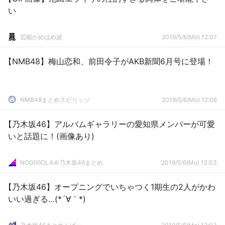
い
芸能かめはめ波
2019/5/6(Mo) 12:07
【NMB48】梅山恋和、前田令子がAKB新聞6月号に登場！
NMB48まとめスピリッツ
2019/5/6(Mo) 12:06
【乃木坂46】アルバムギャラリーの愛知県メンバーが可愛
いと話題に！(画像あり)
NOGIVIOLA＠乃木坂46まとめ
2019/5/6(Mo) 12:03
【乃木坂46】オープニングでいちゃつく1期生の2人がかわ
いい過ぎる…(*´∀｀*)