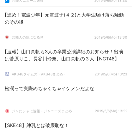
芸能人ニュース速報
2019/5/6(Mo) 13:30
【進め！電波少年】元電波子(４２)と大学生駆け落ち騒動
のその後
芸能人の気になる噂
2019/5/6(Mo) 13:30
【速報】山口真帆ら3人の卒業公演詳細のお知らせ！出演
は菅原りこ、長谷川玲奈、山口真帆の３人【NGT48】
AKB48タイムズ（AKB48まとめ）
2019/5/6(Mo) 13:23
松潤って実際めちゃくちゃイケメンだよな
ジャにジャに速報 - ジャニーズまとめ
2019/5/6(Mo) 13:22
【SKE48】練乳とは破廉恥な！