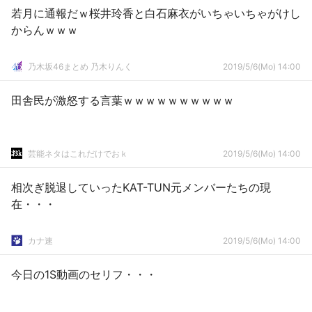
若月に通報だｗ桜井玲香と白石麻衣がいちゃいちゃがけし
からんｗｗｗ
乃木坂46まとめ 乃木りんく
2019/5/6(Mo) 14:00
田舎民が激怒する言葉ｗｗｗｗｗｗｗｗｗｗ
芸能ネタはこれだけでおｋ
2019/5/6(Mo) 14:00
相次ぎ脱退していったKAT-TUN元メンバーたちの現
在・・・
カナ速
2019/5/6(Mo) 14:00
今日の1S動画のセリフ・・・