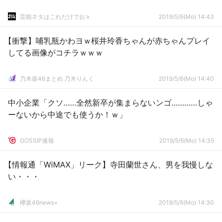
芸能ネタはこれだけでおｋ
2019/5/6(Mo) 14:43
【衝撃】哺乳瓶かわヨｗ桜井玲香ちゃんが赤ちゃんプレイ
してる画像がコチラｗｗｗ
乃木坂46まとめ 乃木りんく
2019/5/6(Mo) 14:40
中小企業「クソ……全然新卒が集まらないンゴ…………しゃ
ーないから中途でも使うか！ｗ」
GOSSIP速報
2019/5/6(Mo) 14:35
【情報通「WiMAX」リーク】寺田蘭世さん、男を我慢しな
い・・・
欅坂46news+
2019/5/6(Mo) 14:30