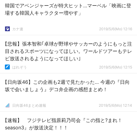
韓国でアベンジャーズが特大ヒット…マーベル「映画に登
場する韓国人キャラクター増やす」
カナ速
2019/5/6(Mo) 12:16
【悲報】張本智和｢卓球が野球やサッカーのようにもっと注
目されるスポーツになってほしい。ワールドツアーもテレ
ビ放送されるようになってほしい｣
はれぞう
2019/5/6(Mo) 12:15
【日向坂46】この企画も2週で見たかった… 今週の『日向
坂で会いましょう』デコ弁企画の感想まとめ！
日向坂46まとめ速報
2019/5/6(Mo) 12:14
【速報】 フジテレビ指原莉乃司会『この指と?まれ！
season3』が放送決定！！！