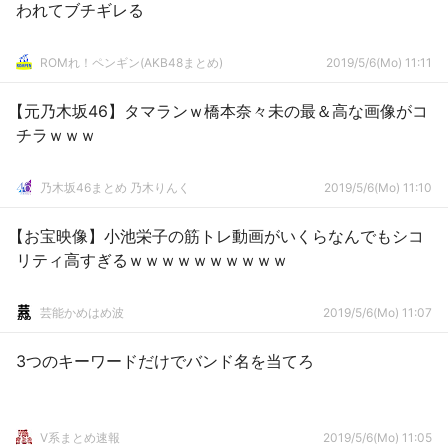
われてブチギレる
ROMれ！ペンギン(AKB48まとめ)
2019/5/6(Mo) 11:11
【元乃木坂46】タマランｗ橋本奈々未の最＆高な画像がコ
チラｗｗｗ
乃木坂46まとめ 乃木りんく
2019/5/6(Mo) 11:10
【お宝映像】小池栄子の筋トレ動画がいくらなんでもシコ
リティ高すぎるｗｗｗｗｗｗｗｗｗｗ
芸能かめはめ波
2019/5/6(Mo) 11:07
3つのキーワードだけでバンド名を当てろ
V系まとめ速報
2019/5/6(Mo) 11:05