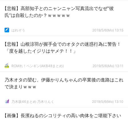
【悲報】高部知子とのニャンニャン写真流出でなぜ“彼
氏”は自殺したのか？ｗｗｗｗｗ
はれぞう
2019/5/6(Mo) 13:15
【悲報】山根涼羽が握手会でのオタクの迷惑行為に警告！
「度を越したイジリはヤメテ！！」
ROMれ！ペンギン(AKB48まとめ)
2019/5/6(Mo) 13:11
乃木オタの望む、伊藤かりんちゃんの卒業後の進路はこれ
で決まりｗｗｗ
乃木坂46まとめ 乃木りんく
2019/5/6(Mo) 13:10
【画像】長濱ねるのシコリティの高い肉体をご堪能下さい