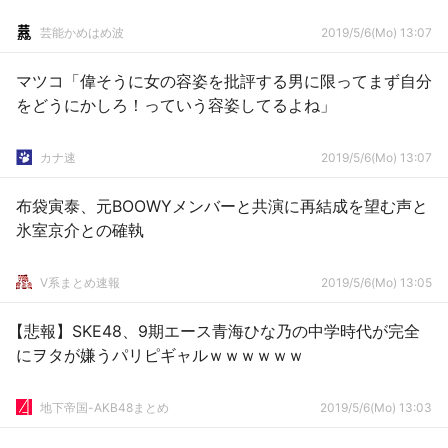
芸能かめはめ波
2019/5/6(Mo) 13:07
マツコ「偉そうに女の容姿を批評する男に限ってまず自分
をどうにかしろ！っていう容姿してるよね」
カナ速
2019/5/6(Mo) 13:07
布袋寅泰、元BOOWYメンバーと共演に再結成を望む声と
氷室京介との確執
V系まとめ速報
2019/5/6(Mo) 13:05
【悲報】SKE48、9期エース青海ひな乃の中学時代が完全
にヲタが嫌うパリピギャルｗｗｗｗｗｗ
地下帝国-AKB48まとめ
2019/5/6(Mo) 13:03