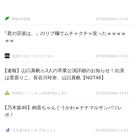
欅坂46速報
2019/5/6(Mo) 12:45
『君の宗派は。』のリプ欄でムチャクチャ笑ったｗｗｗｗ
ｗｗ
芸能ネタはこれだけでおｋ
2019/5/6(Mo) 12:43
【速報】山口真帆ら3人の卒業公演詳細のお知らせ！出演
は菅原りこ、長谷川玲奈、山口真帆【NGT48】
ROMれ！ペンギン(AKB48まとめ)
2019/5/6(Mo) 12:41
【乃木坂46】絢音ちゃんぐうかわｗナナマルサンバツレ
ポ！
乃木坂46まとめ 乃木りんく
2019/5/6(Mo) 12:40