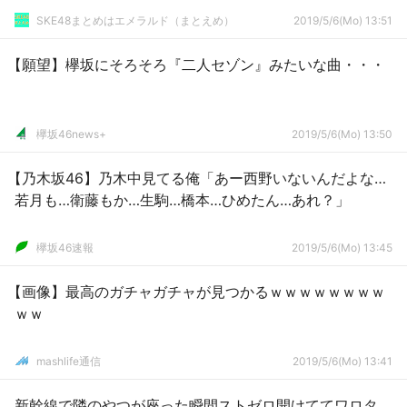
SKE48まとめはエメラルド（まとえめ）
2019/5/6(Mo) 13:51
【願望】欅坂にそろそろ『二人セゾン』みたいな曲・・・
欅坂46news+
2019/5/6(Mo) 13:50
【乃木坂46】乃木中見てる俺「あー西野いないんだよな…
若月も…衛藤もか…生駒…橋本…ひめたん…あれ？」
欅坂46速報
2019/5/6(Mo) 13:45
【画像】最高のガチャガチャが見つかるｗｗｗｗｗｗｗｗ
ｗｗ
mashlife通信
2019/5/6(Mo) 13:41
新幹線で隣のやつが座った瞬間ストゼロ開けててワロタ