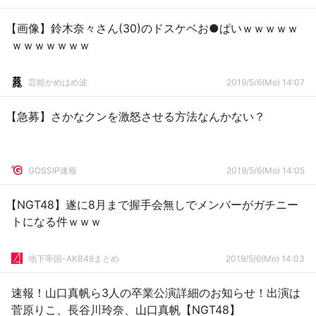
【画像】鈴木奈々さん(30)のドスケベお●ぱいｗｗｗｗｗ
ｗｗｗｗｗｗｗ
芸能かめはめ波
2019/5/6(Mo) 14:07
【急募】さかなクンを激怒させる方法なんかない？
GOSSIP速報
2019/5/6(Mo) 14:05
【NGT48】遂に8月まで握手会無しでメンバーがガチニー
トになる件ｗｗｗ
地下帝国-AKB48まとめ
2019/5/6(Mo) 14:03
速報！山口真帆ら3人の卒業公演詳細のお知らせ！出演は
菅原りこ、長谷川玲奈、山口真帆【NGT48】