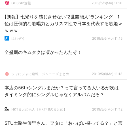
GOSSIP速報
2019/5/6(Mo) 11:20
【朗報】七光りを感じさせない“2世芸能人”ランキング 1
位は圧倒的な歌唱力とカリスマ性で日本を代表する歌姫ｗ
ｗｗｗ
はれぞう
2019/5/6(Mo) 11:15
全盛期のキムタクは凄かったんだぞ！
ジャにジャに速報 - ジャニーズまとめ
2019/5/6(Mo) 11:13
本店の56thシングルまだか？って言ってる人いるが次は
タイミング的にシングルじゃなくアルバムだろ？
HKTまとめもん【HKT48のまとめ】
2019/5/6(Mo) 11:12
STU土路生優里さん、ヲタに「おっぱい盛ってる？」と言