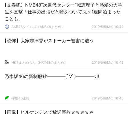
【文春砲】NMB48“次世代センター”城恵理子と熱愛の大学
生を直撃「仕事の出張だと嘘をついて丸々1週間泊まった
ことも」
AKB48タイムズ（AKB48まとめ）
2019/5/6(Mo) 10:49
【恐怖】大家志津香がストーカー被害に遭う
HKTまとめもん【HKT48のまとめ】
2019/5/6(Mo) 10:48
乃木坂46の新制服ｷﾀ━━━━(ﾟ∀ﾟ)━━━━ｯ!!
欅坂46速報
2019/5/6(Mo) 10:45
【画像】ヒルナンデスで放送事故ｗｗｗｗｗ