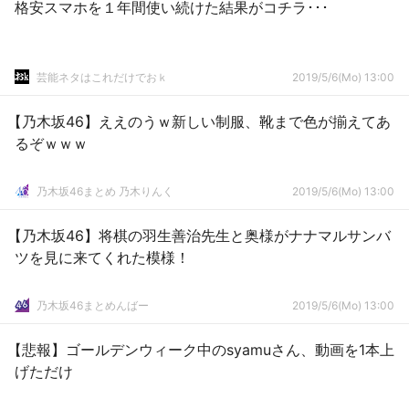
格安スマホを１年間使い続けた結果がコチラ･･･
芸能ネタはこれだけでおｋ
2019/5/6(Mo) 13:00
【乃木坂46】ええのうｗ新しい制服、靴まで色が揃えてあ
るぞｗｗｗ
乃木坂46まとめ 乃木りんく
2019/5/6(Mo) 13:00
【乃木坂46】将棋の羽生善治先生と奥様がナナマルサンバ
ツを見に来てくれた模様！
乃木坂46まとめんばー
2019/5/6(Mo) 13:00
【悲報】ゴールデンウィーク中のsyamuさん、動画を1本上
げただけ