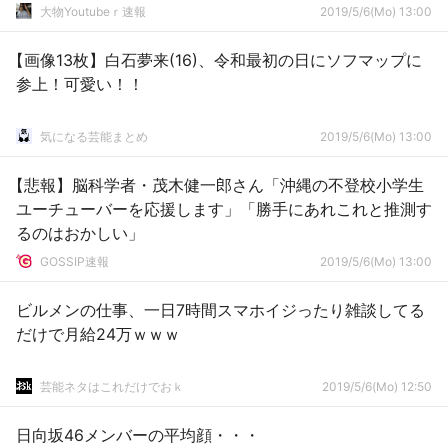
大物Youtubeｒ速報
2019/5/6(Mo) 13:00
【画像13枚】白石夢来(16)、令和最初の日にソフマップに
参上！可愛い！！
気になる芸能まとめ
2019/5/6(Mo) 13:00
【悲報】脳科学者・茂木健一郎さん「沖縄の不登校小学生
ユーチューバーを応援します」「勝手にあれこれと推測す
るのはおかしい」
GOSSIP速報
2019/5/6(Mo) 13:00
ビルメンの仕事、一日7時間スマホイジったり雑談してる
だけで月給24万ｗｗｗ
芸能ネタはこれだけでおｋ
2019/5/6(Mo) 12:50
日向坂46メンバーの平均顔・・・