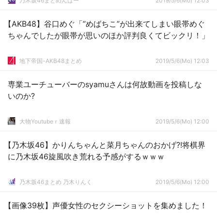
乃木坂46まとめんばー
2019/5/6(Mo) 12:03
【AKB48】谷口めぐ「”めばちこ”が出来てしまい眼帯めぐ
ちゃんでしたが眼帯が思いのほか評判良くてビックリ！」
地下帝国-AKB48まとめ
2019/5/6(Mo) 12:03
専業ユーチューバーのsyamuさんは何故動画を投稿しな
いのか?
大物Youtubeｒ速報
2019/5/6(Mo) 12:00
【乃木坂46】かりんちゃんと菜月ちゃんのおかげ?!将棋界
に乃木坂46旋風吹き荒れる予感がするｗｗｗ
乃木坂46まとめ 乃木りんく
2019/5/6(Mo) 12:00
【画像39枚】声優女性のセクシーショットを集めました！