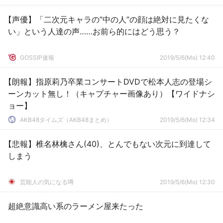
【声優】「二次元キャラの”中の人”の顔は絶対に見たくな
い」という人達の声……お前ら的にはどう思う？
GOSSIP速報
2019/5/6(Mo) 12:40
【朗報】指原莉乃卒業コンサートDVDで松本人志の登場シ
ーンカット無し！（キャプチャー画像あり）【ワイドナシ
ョー】
AKB48タイムズ（AKB48まとめ）
2019/5/6(Mo) 12:34
【悲報】椎名林檎さん(40)、とんでもない次元に到達して
しまう
芸能人の気になる噂
2019/5/6(Mo) 12:30
超絶意識高い系のラーメン屋来たった