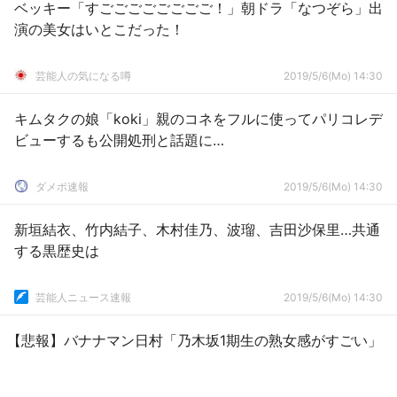
ベッキー「すごごごごごごごご！」朝ドラ「なつぞら」出
演の美女はいとこだった！
芸能人の気になる噂
2019/5/6(Mo) 14:30
キムタクの娘「koki」親のコネをフルに使ってパリコレデ
ビューするも公開処刑と話題に…
ダメポ速報
2019/5/6(Mo) 14:30
新垣結衣、竹内結子、木村佳乃、波瑠、吉田沙保里…共通
する黒歴史は
芸能人ニュース速報
2019/5/6(Mo) 14:30
【悲報】バナナマン日村「乃木坂1期生の熟女感がすごい」