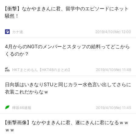
【衝撃】なかやまきんに君、留学中のエピソードにネット
騒然！
カナ速
2019/4/10(We) 12:00
4月からのNGTのメンバーとスタッフの給料ってどこから
くるのか？
HKTまとめもん【HKT48のまとめ】
2019/4/10(We) 11:48
日向坂はいきなりSTUと同じカラー水色言い出してさらに
衣装これだからなｗ
欅坂46速報
2019/4/10(We) 11:45
【衝撃画像】なかやまきんに君、遂にきんに君になるｗｗ
ｗｗ