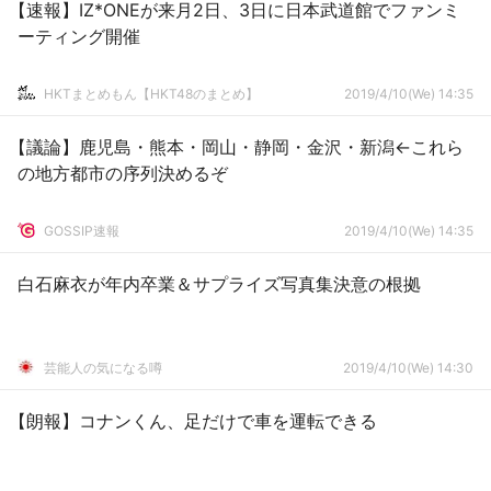
【速報】IZ*ONEが来月2日、3日に日本武道館でファンミ
ーティング開催
HKTまとめもん【HKT48のまとめ】
2019/4/10(We) 14:35
【議論】鹿児島・熊本・岡山・静岡・金沢・新潟←これら
の地方都市の序列決めるぞ
GOSSIP速報
2019/4/10(We) 14:35
白石麻衣が年内卒業＆サプライズ写真集決意の根拠
芸能人の気になる噂
2019/4/10(We) 14:30
【朗報】コナンくん、足だけで車を運転できる