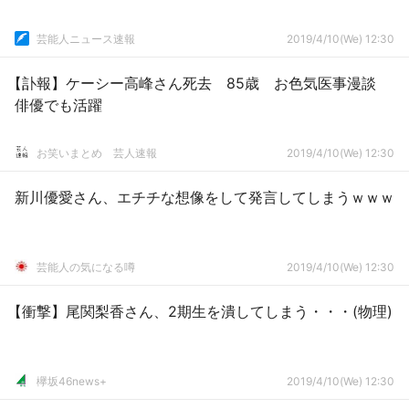
芸能人ニュース速報
2019/4/10(We) 12:30
【訃報】ケーシー高峰さん死去 85歳 お色気医事漫談
俳優でも活躍
お笑いまとめ 芸人速報
2019/4/10(We) 12:30
新川優愛さん、エチチな想像をして発言してしまうｗｗｗ
芸能人の気になる噂
2019/4/10(We) 12:30
【衝撃】尾関梨香さん、2期生を潰してしまう・・・(物理)
欅坂46news+
2019/4/10(We) 12:30