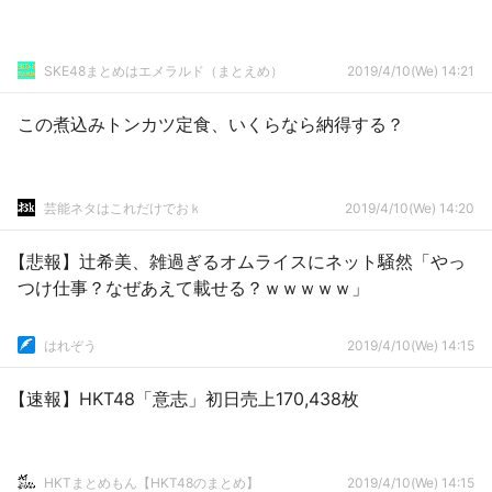
SKE48まとめはエメラルド（まとえめ）
2019/4/10(We) 14:21
この煮込みトンカツ定食、いくらなら納得する？
芸能ネタはこれだけでおｋ
2019/4/10(We) 14:20
【悲報】辻希美、雑過ぎるオムライスにネット騒然「やっ
つけ仕事？なぜあえて載せる？ｗｗｗｗｗ」
はれぞう
2019/4/10(We) 14:15
【速報】HKT48「意志」初日売上170,438枚
HKTまとめもん【HKT48のまとめ】
2019/4/10(We) 14:15