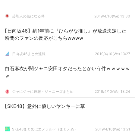
芸能人の気になる噂
2019/4/10(We) 13:30
【日向坂46】約1年前に『ひらがな推し』が放送決定した
瞬間のファンの反応がこちらwwww
日向坂46まとめ速報
2019/4/10(We) 13:27
白石麻衣が関ジャニ安田オタだったとかいう件ｗｗｗｗｗ
ｗ
ジャにジャに速報 - ジャニーズまとめ
2019/4/10(We) 13:24
【SKE48】意外に優しいヤンキーに草
SKE48まとめはエメラルド（まとえめ）
2019/4/10(We) 13:21