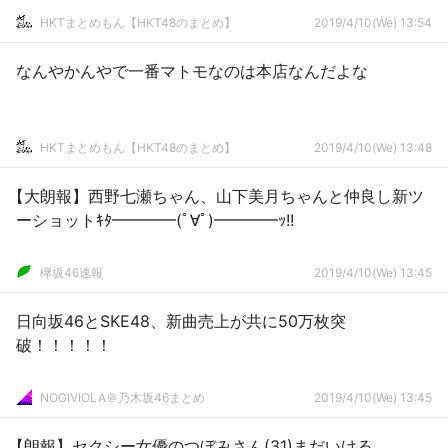
HKTまとめもん【HKT48のまとめ】
2019/4/10(We) 13:54
なんやかんやで一番マトモなのは本店なんだよな
HKTまとめもん【HKT48のまとめ】
2019/4/10(We) 13:48
【大朗報】西野七瀬ちゃん、山下美月ちゃんと仲良し新ツ
ーショットｷﾀ━━━━(ﾟ∀ﾟ)━━━━ｯ!!
欅坂46速報
2019/4/10(We) 13:45
日向坂46とSKE48、新曲売上が共に50万枚突
破！！！！！
NOGIVIOLA＠乃木坂46まとめ
2019/4/10(We) 13:45
【朗報】セクシー女優のつぼみさん(31)まだいける