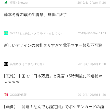
欅坂46news+
2019/4/10(We) 11:30
藤本冬香21歳の生誕祭、無事に終了
SKE48まとめはエメラルド（まとえめ）
2019/4/10(We) 11:21
新しいデザインのお札ダサすぎて電子マネー普及不可避
芸能ネタはこれだけでおｋ
2019/4/10(We) 11:20
【悲報】中国で「日本万歳」と発言→5時間後に即逮捕ｗ
ｗｗｗｗ
GOSSIP速報
2019/4/10(We) 11:20
【画像】「開運！なんでも鑑定団」でポケモンカードの鑑