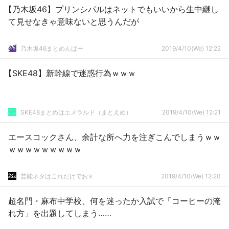
【乃木坂46】プリンシパルはネットでもいいから生中継し
て見せなきゃ意味ないと思うんだが
乃木坂46まとめんばー
2019/4/10(We) 12:22
【SKE48】新幹線で迷惑行為ｗｗｗ
SKE48まとめはエメラルド（まとえめ）
2019/4/10(We) 12:21
エースコックさん、余計な所へ力を注ぎこんでしまうｗｗ
ｗｗｗｗｗｗｗｗｗ
芸能ネタはこれだけでおｋ
2019/4/10(We) 12:20
超名門・麻布中学校、何を迷ったか入試で「コーヒーの淹
れ方」を出題してしまう……