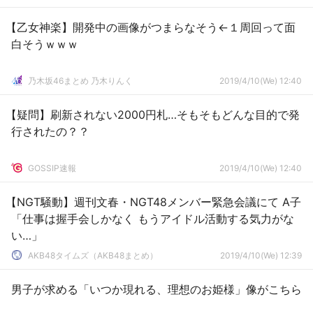
【乙女神楽】開発中の画像がつまらなそう←１周回って面
白そうｗｗｗ
乃木坂46まとめ 乃木りんく
2019/4/10(We) 12:40
【疑問】刷新されない2000円札…そもそもどんな目的で発
行されたの？？
GOSSIP速報
2019/4/10(We) 12:40
【NGT騒動】週刊文春・NGT48メンバー緊急会議にて A子
「仕事は握手会しかなく もうアイドル活動する気力がな
い…」
AKB48タイムズ（AKB48まとめ）
2019/4/10(We) 12:39
男子が求める「いつか現れる、理想のお姫様」像がこちら