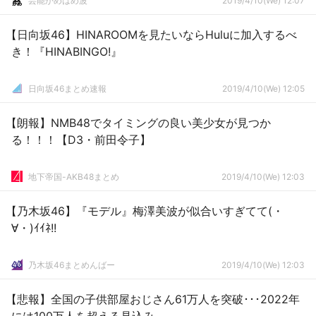
芸能かめはめ波
2019/4/10(We) 12:07
【日向坂46】HINAROOMを見たいならHuluに加入するべ
き！『HINABINGO!』
日向坂46まとめ速報
2019/4/10(We) 12:05
【朗報】NMB48でタイミングの良い美少女が見つか
る！！！【D3・前田令子】
地下帝国-AKB48まとめ
2019/4/10(We) 12:03
【乃木坂46】『モデル』梅澤美波が似合いすぎてて(・
∀・)ｲｲﾈ!!
乃木坂46まとめんばー
2019/4/10(We) 12:03
【悲報】全国の子供部屋おじさん61万人を突破･･･2022年