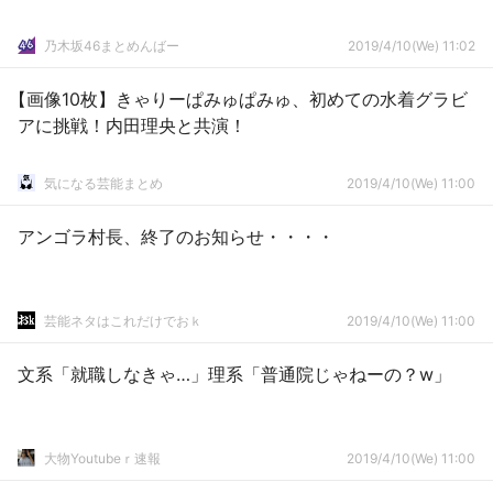
乃木坂46まとめんばー
2019/4/10(We) 11:02
【画像10枚】きゃりーぱみゅぱみゅ、初めての水着グラビ
アに挑戦！内田理央と共演！
気になる芸能まとめ
2019/4/10(We) 11:00
アンゴラ村長、終了のお知らせ・・・・
芸能ネタはこれだけでおｋ
2019/4/10(We) 11:00
文系「就職しなきゃ…」理系「普通院じゃねーの？w」
大物Youtubeｒ速報
2019/4/10(We) 11:00