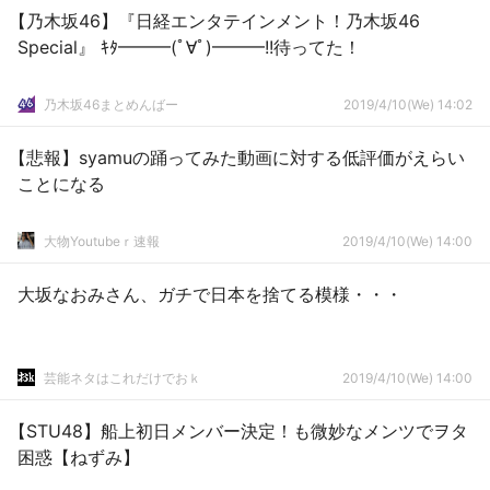
【乃木坂46】『日経エンタテインメント！乃木坂46
Special』 ｷﾀ━━━(ﾟ∀ﾟ)━━━!!待ってた！
乃木坂46まとめんばー
2019/4/10(We) 14:02
【悲報】syamuの踊ってみた動画に対する低評価がえらい
ことになる
大物Youtubeｒ速報
2019/4/10(We) 14:00
大坂なおみさん、ガチで日本を捨てる模様・・・
芸能ネタはこれだけでおｋ
2019/4/10(We) 14:00
【STU48】船上初日メンバー決定！も微妙なメンツでヲタ
困惑【ねずみ】