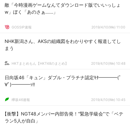
敵「今時漫画ゲームなんてダウンロード版でいいっしょ
w」ぼく「あのさぁ……」
GOSSIP速報
2019/4/10(We) 11:00
NHK新潟さん、AKSの組織図をわかりやすく報道してし
まう
HKTまとめもん【HKT48のまとめ】
2019/4/10(We) 10:48
日向坂46「キュン」ダブル・プラチナ認定ｷﾀ━━━━(ﾟ
∀ﾟ)━━━━ｯ!!
欅坂46速報
2019/4/10(We) 10:45
【衝撃】NGT48メンバー内部告発！“緊急学級会”で「ベテ
ラン5人が自白」