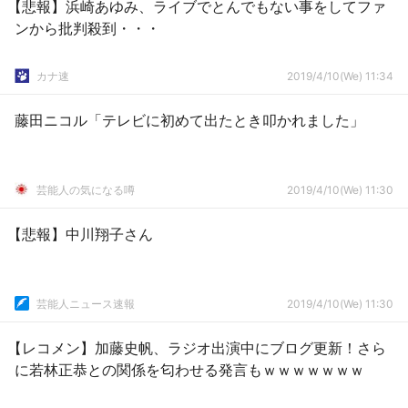
【悲報】浜崎あゆみ、ライブでとんでもない事をしてファ
ンから批判殺到・・・
カナ速
2019/4/10(We) 11:34
藤田ニコル「テレビに初めて出たとき叩かれました」
芸能人の気になる噂
2019/4/10(We) 11:30
【悲報】中川翔子さん
芸能人ニュース速報
2019/4/10(We) 11:30
【レコメン】加藤史帆、ラジオ出演中にブログ更新！さら
に若林正恭との関係を匂わせる発言もｗｗｗｗｗｗｗ