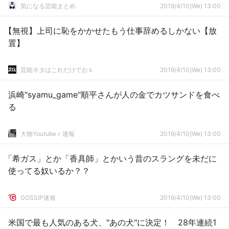
気になる芸能まとめ
2019/4/10(We) 13:00
【無視】上司に恥をかかせたもう仕事辞めるしかない【放
置】
芸能ネタはこれだけでおｋ
2019/4/10(We) 13:00
浜崎"syamu_game"順平さんが人の金でカツサンドを食べ
る
大物Youtubeｒ速報
2019/4/10(We) 13:00
「希ガス」とか「香具師」とかいう昔のスラングを未だに
使ってる奴いるか？？
GOSSIP速報
2019/4/10(We) 13:00
米国で最も人気のある犬、"あの犬"に決定！ 28年連続1