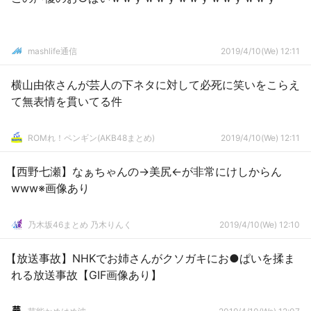
mashlife通信
2019/4/10(We) 12:11
横山由依さんが芸人の下ネタに対して必死に笑いをこらえ
て無表情を貫いてる件
ROMれ！ペンギン(AKB48まとめ)
2019/4/10(We) 12:11
【西野七瀬】なぁちゃんの→美尻←が非常にけしからん
www※画像あり
乃木坂46まとめ 乃木りんく
2019/4/10(We) 12:10
【放送事故】NHKでお姉さんがクソガキにお●ぱいを揉ま
れる放送事故【GIF画像あり】