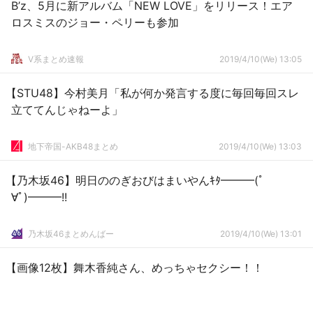
B’z、5月に新アルバム「NEW LOVE」をリリース！エア
ロスミスのジョー・ペリーも参加
V系まとめ速報
2019/4/10(We) 13:05
【STU48】今村美月「私が何か発言する度に毎回毎回スレ
立ててんじゃねーよ」
地下帝国-AKB48まとめ
2019/4/10(We) 13:03
【乃木坂46】明日ののぎおびはまいやんｷﾀ━━━(ﾟ
∀ﾟ)━━━!!
乃木坂46まとめんばー
2019/4/10(We) 13:01
【画像12枚】舞木香純さん、めっちゃセクシー！！