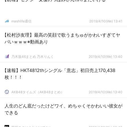
mashlife通信
2019/4/10(We) 13:41
【松村沙友理】最高の笑顔で歌うまちゅがかわいすぎてヤ
バいｗｗｗ※動画あり
乃木坂46まとめ 乃木りんく
2019/4/10(We) 13:40
【速報】HKT4812thシングル「意志」初日売上170,438
枚！！！
AKB48タイムズ（AKB48まとめ）
2019/4/10(We) 13:40
人生のどん底だったけどワイ、めちゃくそかわいい彼女が
できる