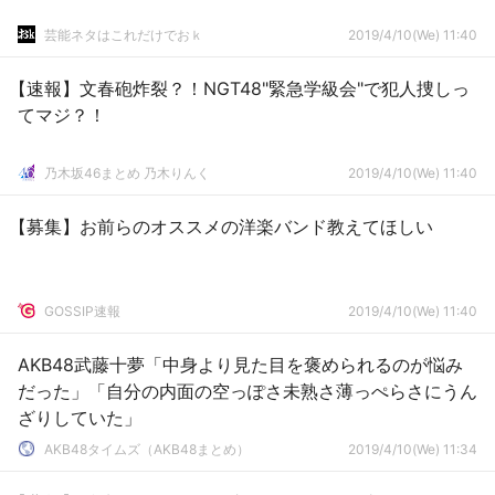
芸能ネタはこれだけでおｋ
2019/4/10(We) 11:40
【速報】文春砲炸裂？！NGT48"緊急学級会"で犯人捜しっ
てマジ？！
乃木坂46まとめ 乃木りんく
2019/4/10(We) 11:40
【募集】お前らのオススメの洋楽バンド教えてほしい
GOSSIP速報
2019/4/10(We) 11:40
AKB48武藤十夢「中身より見た目を褒められるのが悩み
だった」「自分の内面の空っぽさ未熟さ薄っぺらさにうん
ざりしていた」
AKB48タイムズ（AKB48まとめ）
2019/4/10(We) 11:34