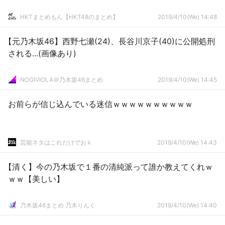
HKTまとめもん【HKT48のまとめ】
2019/4/10(We) 14:48
【元乃木坂46】西野七瀬(24)、長谷川京子(40)に公開処刑
される...(画像あり)
NOGIVIOLA＠乃木坂46まとめ
2019/4/10(We) 14:45
お前らが信じ込んでいる迷信ｗｗｗｗｗｗｗｗｗｗ
芸能ネタはこれだけでおｋ
2019/4/10(We) 14:43
【清く】今の乃木坂で１番の清純派って誰か教えてくれｗ
ｗｗ【美しい】
乃木坂46まとめ 乃木りんく
2019/4/10(We) 14:40