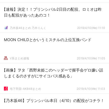
【速報】決定！！プリンシパル2日目の配役、ロミオは昨
日も配役があったあのコ！
乃木坂46まとめ 乃木りんく
2019/4/10(We) 11:10
MOON CHILDとかいうミスチルの上位互換バンド
V系まとめ速報
2019/4/10(We) 11:05
【画像】ヲタ「西野未姫このヘッダーで握手会ゲロ嫌い話
しまくるのさすがにサイコパス感ある」
地下帝国-AKB48まとめ
2019/4/10(We) 11:03
【乃木坂46】プリンシパル本日（4/10）の配役がコチラ！