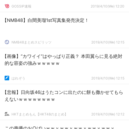
GOSSIP速報
2019/4/10(We) 12:20
【NMB48】白間美瑠1st写真集発売決定！
NMB48まとめスピリッツ
2019/4/10(We) 12:15
【画像】“カワイイ”はやっぱり正義？ 本田翼らに見る絶対
的な容姿の強みｗｗｗｗｗ
はれぞう
2019/4/10(We) 12:15
【悲報】日向坂46はうたコンに出たのに餅も撒かせてもら
えないｗｗｗｗｗｗｗｗ
HKTまとめもん【HKT48のまとめ】
2019/4/10(We) 12:12
この声優のお○ぱいｗｗｙｗｗｙｗｗｙｗｗｙｗｗｙ