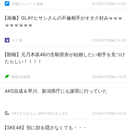
芸能人ニュース速報
2019/4/10(We) 14:30
【画像】GLAYヒサシさんの不倫相手がオタク好みｗｗｗ
ｗｗｗｗｗｗ
カナ速
2019/4/10(We) 14:30
【朗報】元乃木坂46の生駒里奈が結婚したい相手を見つけ
たらしい！！！！
欅坂46速報
2019/4/10(We) 14:25
AKS吉成＆早川、新潟県庁にも謝罪に行っていた
HKTまとめもん【HKT48のまとめ】
2019/4/10(We) 14:25
【SKE48】別に顔を隠さなくても・・・