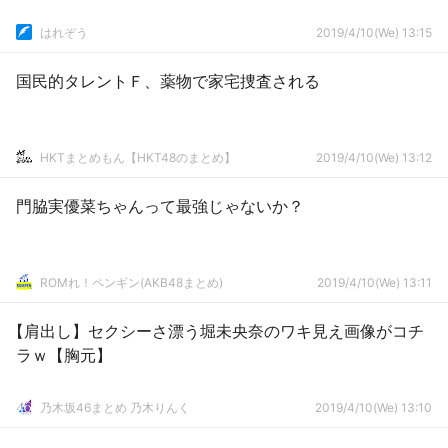
はれぞう
2019/4/10(We) 13:15
国民的タレントＦ、薬物で家宅捜査される
HKTまとめもん【HKT48のまとめ】
2019/4/10(We) 13:12
門脇実優菜ちゃんって最強じゃないか？
ROMれ！ペンギン(AKB48まとめ)
2019/4/10(We) 13:11
【肩出し】セクシーさ漂う堀未央奈のワキ見え画像がコチ
ラｗ【胸元】
乃木坂46まとめ 乃木りんく
2019/4/10(We) 13:10