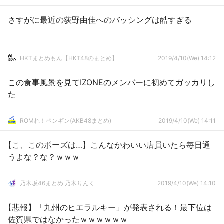
さすがに最近の荻野由佳へのバッシングは酷すぎる
HKTまとめもん【HKT48のまとめ】
2019/4/10(We) 14:12
この食事風景を見てIZONEのメンバーに初めてガッカリし
た
ROMれ！ペンギン(AKB48まとめ)
2019/4/10(We) 14:11
【こ、このポーズは…】こんなかわいい店員いたら毎日通
うよな？な？ｗｗｗ
乃木坂46まとめ 乃木りんく
2019/4/10(We) 14:10
【悲報】「九州のヒエラルキー」が発表される！最下位は
佐賀県ではなかったｗｗｗｗｗｗ