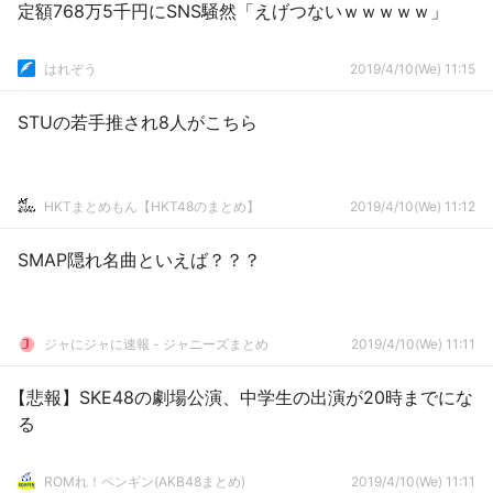
定額768万5千円にSNS騒然「えげつないｗｗｗｗｗ」
はれぞう
2019/4/10(We) 11:15
STUの若手推され8人がこちら
HKTまとめもん【HKT48のまとめ】
2019/4/10(We) 11:12
SMAP隠れ名曲といえば？？？
ジャにジャに速報 - ジャニーズまとめ
2019/4/10(We) 11:11
【悲報】SKE48の劇場公演、中学生の出演が20時までにな
る
ROMれ！ペンギン(AKB48まとめ)
2019/4/10(We) 11:11