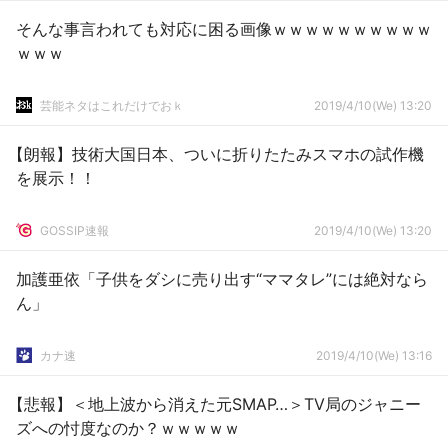
そんな事言われても対応に困る画像ｗｗｗｗｗｗｗｗｗｗ
ｗｗｗ
芸能ネタはこれだけでおｋ
2019/4/10(We) 13:20
【朗報】技術大国日本、ついに折りたたみスマホの試作機
を展示！！
GOSSIP速報
2019/4/10(We) 13:20
加護亜依「子供をダシに売り出す“ママタレ”には絶対なら
ん」
カナ速
2019/4/10(We) 13:16
【悲報】＜地上波から消えた元SMAP…＞TV局のジャニー
ズへの忖度なのか？ｗｗｗｗｗ