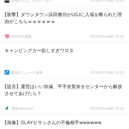
芸能ネタはこれだけでおｋ
2019/4/10(We) 13:40
【衝撃】ダウンタウン浜田雅功がUSJに入場を断られた理
由がこちらｗｗｗｗｗｗ
GOSSIP速報
2019/4/10(We) 13:40
キャンピングカー欲しすぎワロタ
芸能人ニュース速報
2019/4/10(We) 13:30
【提言】運営はいい加減、平手友梨奈をセンターから解放
させてあげたら？
欅坂46news+
2019/4/10(We) 13:30
【画像】GLAYヒサシさんの不倫相手wwwwww