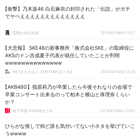
【衝撃】乃木坂46 白石麻衣の封印された「伝説」がガチ
でヤベえええええええええええええ
芸能かめはめ波
2019/4/1(Mo) 12:07
【大悲報】 SKE48の新事務所「株式会社SKE」の取締役に
AKSのドン吉成夏子代表が就任していたことが判明
wwwwwwwwwwwwww
HKTまとめもん【HKT48のまとめ】
2019/4/1(Mo) 12:06
【AKB48G】指原莉乃が卒業したら今後それなりの会場で
卒業コンサート出来るのって柏木と横山と珠理奈くらい
か？
地下帝国-AKB48まとめ
2019/4/1(Mo) 12:03
ひらがな推しで殆ど誰も気付いてない小ネタを挙げていこ
うwwww