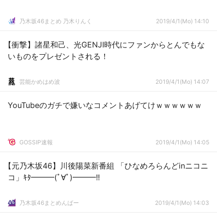
乃木坂46まとめ 乃木りんく
2019/4/1(Mo) 14:10
【衝撃】諸星和己、光GENJI時代にファンからとんでもな
いものをプレゼントされる！
芸能かめはめ波
2019/4/1(Mo) 14:07
YouTubeのガチで嫌いなコメントあげてけｗｗｗｗｗｗ
GOSSIP速報
2019/4/1(Mo) 14:05
【元乃木坂46】川後陽菜新番組 「ひなめろらんどinニコニ
コ」ｷﾀ━━━(ﾟ∀ﾟ)━━━!!
乃木坂46まとめんばー
2019/4/1(Mo) 14:03