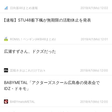
日向坂46まとめ速報
2019/4/1(Mo) 12:02
【速報】STU48薮下楓が無期限の活動休止を発表
ROMれ！ペンギン(AKB48まとめ)
2019/4/1(Mo) 12:01
広瀬すずさん、ドクズだった
芸能ネタはこれだけでおｋ
2019/4/1(Mo) 12:00
BABYMETAL「アクターズスクール広島春の発表会で
IDZ・ドキモ」
BABYmatoMETAL
2019/4/1(Mo) 12:00