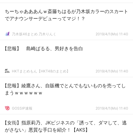
ちーちゃあああんｗ斎藤ちはるが乃木坂カラーのスカート
でアナウンサーデビューってマジ！？
乃木坂46まとめ 乃木りんく
2019/4/1(Mo) 11:40
【悲報】 島崎ぱるる、男好きを告白
HKTまとめもん【HKT48のまとめ】
2019/4/1(Mo) 11:40
【悲報】綾鷹さん、自販機でとんでもないものを売ってし
まうｗｗｗｗｗｗ
GOSSIP速報
2019/4/1(Mo) 11:40
【女衒】指原莉乃、JKビジネスの「誘って、ダマして、逃
がさない」悪質な手口を紹介！【AKS】