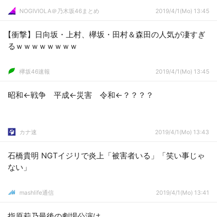
NOGIVIOLA＠乃木坂46まとめ
2019/4/1(Mo) 13:45
【衝撃】日向坂・上村、欅坂・田村＆森田の人気が凄すぎ
るｗｗｗｗｗｗｗｗ
欅坂46速報
2019/4/1(Mo) 13:45
昭和←戦争 平成←災害 令和←？？？？
カナ速
2019/4/1(Mo) 13:43
石橋貴明 NGTイジリで炎上「被害者いる」「笑い事じゃ
ない」
mashlife通信
2019/4/1(Mo) 13:41
指原莉乃最後の劇場公演は…