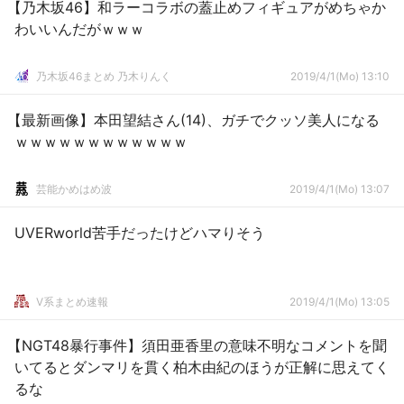
【乃木坂46】和ラーコラボの蓋止めフィギュアがめちゃか
わいいんだがｗｗｗ
乃木坂46まとめ 乃木りんく
2019/4/1(Mo) 13:10
【最新画像】本田望結さん(14)、ガチでクッソ美人になる
ｗｗｗｗｗｗｗｗｗｗｗｗ
芸能かめはめ波
2019/4/1(Mo) 13:07
UVERworld苦手だったけどハマりそう
V系まとめ速報
2019/4/1(Mo) 13:05
【NGT48暴行事件】須田亜香里の意味不明なコメントを聞
いてるとダンマリを貫く柏木由紀のほうが正解に思えてく
るな