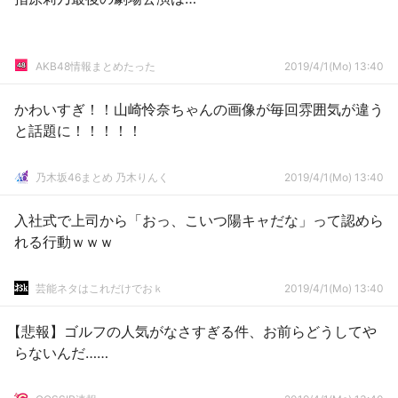
AKB48情報まとめたった
2019/4/1(Mo) 13:40
かわいすぎ！！山崎怜奈ちゃんの画像が毎回雰囲気が違う
と話題に！！！！！
乃木坂46まとめ 乃木りんく
2019/4/1(Mo) 13:40
入社式で上司から「おっ、こいつ陽キャだな」って認めら
れる行動ｗｗｗ
芸能ネタはこれだけでおｋ
2019/4/1(Mo) 13:40
【悲報】ゴルフの人気がなさすぎる件、お前らどうしてや
らないんだ……