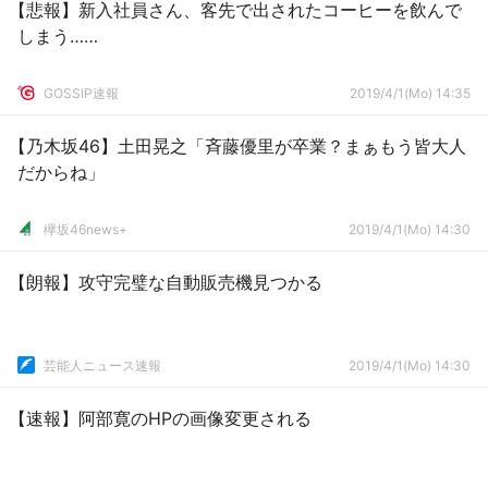
【悲報】新入社員さん、客先で出されたコーヒーを飲んで
しまう……
GOSSIP速報
2019/4/1(Mo) 14:35
【乃木坂46】土田晃之「斉藤優里が卒業？まぁもう皆大人
だからね」
欅坂46news+
2019/4/1(Mo) 14:30
【朗報】攻守完璧な自動販売機見つかる
芸能人ニュース速報
2019/4/1(Mo) 14:30
【速報】阿部寛のHPの画像変更される