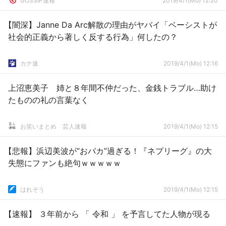
GOSSIP速報
2019/4/1(Mo) 12:20
【闇深】Janne Da Arc解散の理由がヤバイ「ベーシストが
社会的正義から著しく反する行為」何したの？
カナ速
2019/4/1(Mo) 12:16
上沼恵美子 姉と８年間不仲だった、金銭トラブル…助け
たものの礼の言葉なく
お笑いまとめ 芸人速報
2019/4/1(Mo) 12:15
【悲報】浜辺美波が“おバカ”過ぎる！『ネプリーグ』の大
失態にファンも絶句ｗｗｗｗｗ
はれぞう
2019/4/1(Mo) 12:15
【速報】 ３年前から 「 令和 」 を予言してた人物が現る