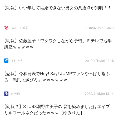
【朗報】いい年して結婚できない男女の共通点が判明！！
GOSSIP速報
2019/4/1(Mo) 13:20
【朗報】佐藤藍子「ワクワクしながら予習」Ｅテレで地学
講座ｗｗｗｗｗ
はれぞう
2019/4/1(Mo) 13:15
【悲報】令和発表でHey! Say! JUMPファンやっぱり荒ぶ
る「愚民よ滅びろ」ｗｗｗｗｗｗ
カナ速
2019/4/1(Mo) 13:14
【朗報？】STU48瀧野由美子の 髪を染めましたはエイプ
リルフールネタだったｗｗｗ【ゆみりん】