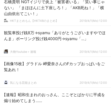
石橋貴明 NGTイジリで炎上「被害者いる」「笑い事じゃ
ない」 「まほほんに土下座しろ！」「AKB死ね！」「横
山由依出てこい！」
HKTまとめもん【HKT48のまとめ】
2019/4/1(Mo) 12:00
観覧車投げ銭8万→syamu「ありがとうございますやでほ
んま」ボーリング投げ銭4000円→syamu「...」
大物Youtubeｒ速報
2019/4/1(Mo) 12:00
【画像15枚】グラドル 岬愛奈さんのFカップおっぱいをご
覧あれ！
気になる芸能まとめ
2019/4/1(Mo) 12:00
【速報】昭和生まれのおっさん、ここぞとばかりに平成を
煽り始めてしまう……