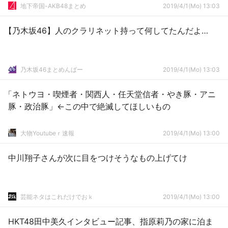
地下帝国-AKB48まとめ
2019/4/1(Mo) 13:03
【乃木坂46】人のクラリネット持って何してたんだよ…
乃木坂46まとめんばー
2019/4/1(Mo) 13:03
「ネトウヨ・喫煙者・関西人・任天堂信者・やき豚・アニ
豚・政治豚」←この中で絶滅してほしいもの
大物Youtubeｒ速報
2019/4/1(Mo) 13:00
中川翔子さんが次に目をつけそうなもの上げてけ
芸能ネタはこれだけでおｋ
2019/4/1(Mo) 13:00
HKT48田中美久インタビュー記事、指原莉乃の家に泊ま