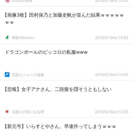
GOSSIP速報
2019/4/1(Mo) 13:40
【画像3枚】田村保乃と加藤史帆が並んだ結果ｗｗｗｗｗ
ｗｗ
欅坂46news+
2019/4/1(Mo) 13:30
ドラゴンボールのピッコロの私服www
芸能人ニュース速報
2019/4/1(Mo) 13:30
【悲報】女子アナさん、二段腹を隠そうともしない
芸能人の気になる噂
2019/4/1(Mo) 13:30
【新元号】いらすとやさん、早速作ってしまうｗｗｗ