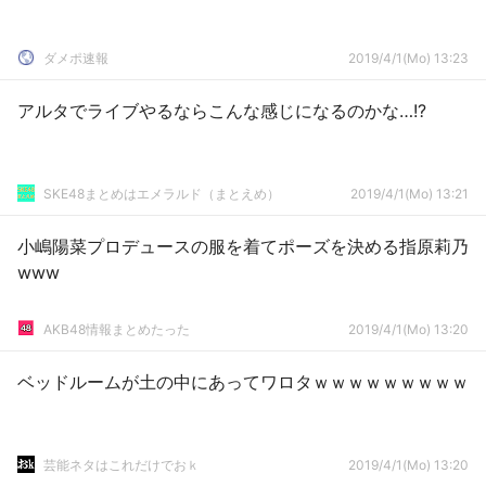
ダメポ速報
2019/4/1(Mo) 13:23
アルタでライブやるならこんな感じになるのかな…!?
SKE48まとめはエメラルド（まとえめ）
2019/4/1(Mo) 13:21
小嶋陽菜プロデュースの服を着てポーズを決める指原莉乃
www
AKB48情報まとめたった
2019/4/1(Mo) 13:20
ベッドルームが土の中にあってワロタｗｗｗｗｗｗｗｗｗ
芸能ネタはこれだけでおｋ
2019/4/1(Mo) 13:20