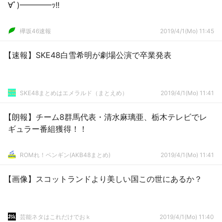
∀ﾟ)━━━━ｯ!!
欅坂46速報
2019/4/1(Mo) 11:45
【速報】SKE48白雪希明が劇場公演で卒業発表
SKE48まとめはエメラルド（まとえめ）
2019/4/1(Mo) 11:41
【朗報】チーム8群馬代表・清水麻璃亜、栃木テレビでレ
ギュラー番組獲得！！
ROMれ！ペンギン(AKB48まとめ)
2019/4/1(Mo) 11:41
【画像】スコットランドより美しい国この世にあるか？
芸能ネタはこれだけでおｋ
2019/4/1(Mo) 11:40