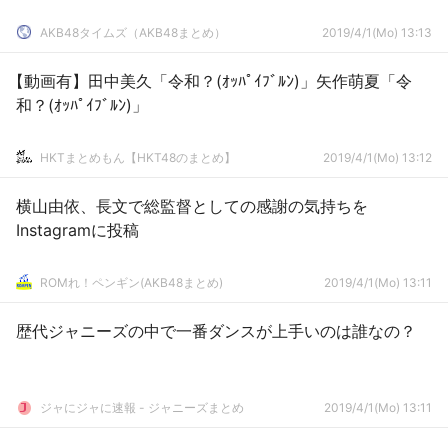
AKB48タイムズ（AKB48まとめ）
2019/4/1(Mo) 13:13
【動画有】田中美久「令和？(ｵｯﾊﾟｲﾌﾞﾙﾝ)」矢作萌夏「令
和？(ｵｯﾊﾟｲﾌﾞﾙﾝ)」
HKTまとめもん【HKT48のまとめ】
2019/4/1(Mo) 13:12
横山由依、長文で総監督としての感謝の気持ちを
Instagramに投稿
ROMれ！ペンギン(AKB48まとめ)
2019/4/1(Mo) 13:11
歴代ジャニーズの中で一番ダンスが上手いのは誰なの？
ジャにジャに速報 - ジャニーズまとめ
2019/4/1(Mo) 13:11