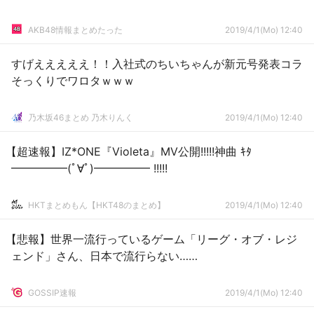
AKB48情報まとめたった
2019/4/1(Mo) 12:40
すげえええええ！！入社式のちいちゃんが新元号発表コラ
そっくりでワロタｗｗｗ
乃木坂46まとめ 乃木りんく
2019/4/1(Mo) 12:40
【超速報】IZ*ONE『Violeta』MV公開!!!!!神曲 ｷﾀ
━━━━━(ﾟ∀ﾟ)━━━━━ !!!!!
HKTまとめもん【HKT48のまとめ】
2019/4/1(Mo) 12:40
【悲報】世界一流行っているゲーム「リーグ・オブ・レジ
ェンド」さん、日本で流行らない……
GOSSIP速報
2019/4/1(Mo) 12:40