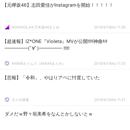
【元欅坂46】志田愛佳がInstagramを開始！！！！！
NOGIVIOLA＠乃木坂46まとめ
2019/4/1(Mo) 11:26
【超速報】IZ*ONE『Violeta』MVが公開!!!!!神曲ｷﾀ
━━━━━(ﾟ∀ﾟ)━━━━━ !!!!!
AKB48タイムズ（AKB48まとめ）
2019/4/1(Mo) 11:25
【悲報】「令和」、やはりアベに忖度していた
ダメポ速報
2019/4/1(Mo) 11:21
ダメだｗ野々垣美希をなんとかしないとｗ