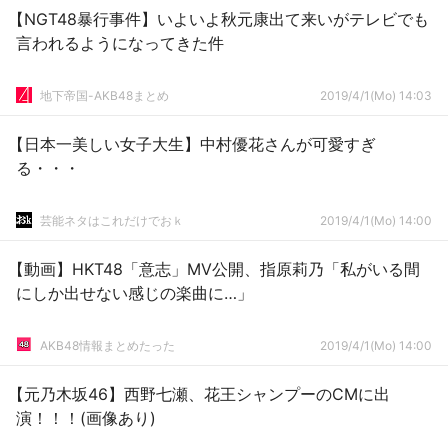
【NGT48暴行事件】いよいよ秋元康出て来いがテレビでも
言われるようになってきた件
地下帝国-AKB48まとめ
2019/4/1(Mo) 14:03
【日本一美しい女子大生】中村優花さんが可愛すぎ
る・・・
芸能ネタはこれだけでおｋ
2019/4/1(Mo) 14:00
【動画】HKT48「意志」MV公開、指原莉乃「私がいる間
にしか出せない感じの楽曲に…」
AKB48情報まとめたった
2019/4/1(Mo) 14:00
【元乃木坂46】西野七瀬、花王シャンプーのCMに出
演！！！(画像あり)