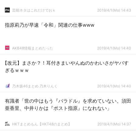
芸能ネタはこれだけでおｋ
2019/4/1(Mo) 14:43
指原莉乃が早速「令和」関連の仕事www
AKB48情報まとめたった
2019/4/1(Mo) 14:40
【改元】まさか？！耳付きまいやんぬのかわいさがヤバす
ぎるｗｗｗ
乃木坂46まとめ 乃木りんく
2019/4/1(Mo) 14:40
有識者「世の中はもう『バラドル』を求めていない。須田
亜香里、中井りかは『ポスト指原』になれない」
HKTまとめもん【HKT48のまとめ】
2019/4/1(Mo) 14:37