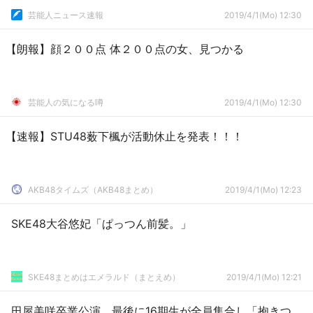
芸能人ニュース速報
2019/4/1(Mo) 12:30
【朗報】顔２００点 体２００点の女、見つかる
芸能人の気になる噂
2019/4/1(Mo) 12:30
【速報】STU48薮下楓が活動休止を発表！！！
AKB48タイムズ（AKB48まとめ）
2019/4/1(Mo) 12:23
SKE48大谷悠妃「ぱっつん前髪。」
SKE48まとめはエメラルド（まとえめ）
2019/4/1(Mo) 12:21
田屋美咲卒業公演、最後に16期生が全員集合し「抱きつ