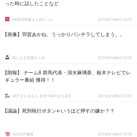
った時に話したことなど
AKB48情報まとめたった
2019/4/1(Mo) 13:00
【画像】羽賀あかね、うっかりパンチラしてしまう。。
気になる芸能まとめ
2019/4/1(Mo) 13:00
【朗報】 チーム8 群馬代表・清水麻璃亜、栃木テレビでレ
ギュラー番組 獲得！！
HKTまとめもん【HKT48のまとめ】
2019/4/1(Mo) 13:00
【議論】死刑執行ボタン←いうほど押すの嫌か？？
GOSSIP速報
2019/4/1(Mo) 13:00