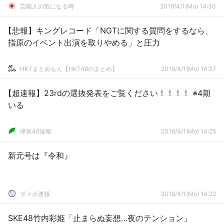
芸能人の気になる噂
2019/4/1(Mo) 14:30
【悲報】キングレコード「NGTに関する質問をするなら、
指原のイベント出演を取りやめる」と圧力
HKTまとめもん【HKT48のまとめ】
2019/4/1(Mo) 14:27
【超速報】23rdの選抜発表をご覧ください！！！！ ※4期
いる
欅坂46速報
2019/4/1(Mo) 14:25
新元号は『令和』
ダメポ速報
2019/4/1(Mo) 14:22
SKE48竹内彩姫「止まらぬ妄想…夜のテンション」