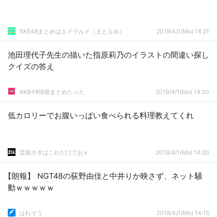
SKE48まとめはエメラルド（まとえめ）
2019/4/1(Mo) 14:21
池田理代子先生の描いた指原莉乃のイラストの間違い探し
クイズの答え
AKB48情報まとめたった
2019/4/1(Mo) 14:20
低カロリーでお腹いっぱい食べられる料理教えてくれ
芸能ネタはこれだけでおｋ
2019/4/1(Mo) 14:20
【朗報】 NGT48の荻野由佳と中井りか映さず、ネット騒
動ｗｗｗｗｗ
はれぞう
2019/4/1(Mo) 14:15