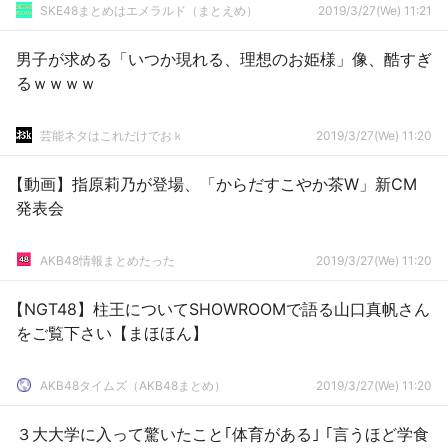
SKE48まとめはエメラルド（まとえめ）
2019/3/27(We) 11:21
男子が求める「いつか現れる、理想のお姫様」像、酷すぎ
るｗｗｗｗ
芸能ネタはこれだけでおｋ
2019/3/27(We) 11:20
【動画】指原莉乃が登場、「からだすこやか茶W」新CM
発表会
AKB48情報まとめたった
2019/3/27(We) 11:20
【NGT48】柱王についてSHOWROOMで語る山口真帆さん
をご覧下さい【まほほん】
AKB48タイムズ（AKB48まとめ）
2019/3/27(We) 11:20
３大大学に入って驚いたこと｢体育がある｣ ｢言うほど学食