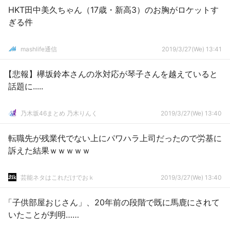
HKT田中美久ちゃん（17歳・新高3）のお胸がロケットす
ぎる件
mashlife通信
2019/3/27(We) 13:41
【悲報】欅坂鈴本さんの氷対応が琴子さんを越えていると
話題に.....
乃木坂46まとめ 乃木りんく
2019/3/27(We) 13:40
転職先が残業代でない上にパワハラ上司だったので労基に
訴えた結果ｗｗｗｗｗ
芸能ネタはこれだけでおｋ
2019/3/27(We) 13:40
「子供部屋おじさん」、20年前の段階で既に馬鹿にされて
いたことが判明……