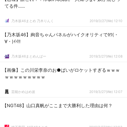
てる件......
乃木坂46まとめ 乃木りんく
2019/3/27(We) 12:10
【乃木坂46】絢音ちゃんパネルがハイクオリティでｶﾜ(・
∀・)ｲｲ!!
乃木坂46まとめんばー
2019/3/27(We) 12:08
【画像】この川栄李奈のお●ぱいがロケットすぎるｗｗｗ
ｗｗｗｗｗｗｗｗｗ
芸能かめはめ波
2019/3/27(We) 12:07
【NGT48】山口真帆がここまで大勝利した理由は何？