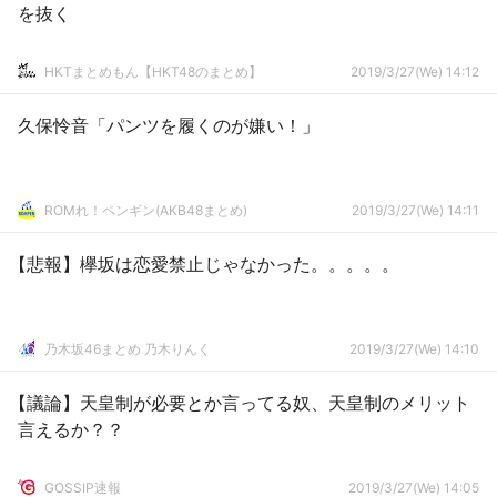
を抜く
HKTまとめもん【HKT48のまとめ】
2019/3/27(We) 14:12
久保怜音「パンツを履くのが嫌い！」
ROMれ！ペンギン(AKB48まとめ)
2019/3/27(We) 14:11
【悲報】欅坂は恋愛禁止じゃなかった。。。。。
乃木坂46まとめ 乃木りんく
2019/3/27(We) 14:10
【議論】天皇制が必要とか言ってる奴、天皇制のメリット
言えるか？？
GOSSIP速報
2019/3/27(We) 14:05