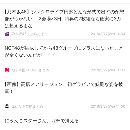
【乃木坂46】シンクロライブ円盤どんな形式で出すのか想
像がつかない。 2会場×3日+特典の7枚組なら確実に3万
は超えるよな…
乃木坂46まとめんばー
2019/3/27(We) 14:04
NGT48が結成してから48グループにプラスになったこと
が全くないんだが・・・
地下帝国-AKB48まとめ
2019/3/27(We) 14:03
【画像】高橋メアリージュン、初グラビアで妖艶な姿を披
露！
気になる芸能まとめ
2019/3/27(We) 14:00
にゃんこスターさん、ガチで消える