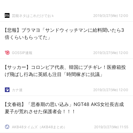
芸能ネタはこれだけでおｋ
2019/3/27(We) 12:00
【悲報】ブラマヨ「サンドウィッチマンに給料聞いたら3
倍くらいもらってた」
GOSSIP速報
2019/3/27(We) 12:00
【サッカー】コロンビア代表、韓国にブチギレ！医療箱投
げ飛ばし行為に英紙も注目「時間稼ぎに抗議」
カナ速
2019/3/27(We) 12:00
【文春砲】「思春期の思い込み」NGT48 AKS女社長吉成
夏子が荒れさせた保護者会！！！
AKB48タイムズ（AKB48まとめ）
2019/3/27(We) 11:55