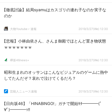
【徹底討論】結局syamuはカスゴリの連れ子なのか実子な
のか
大物Youtubeｒ速報
2019/3/27(We) 12:30
【悲報】小林由依さん、さんま御殿でほとんど置き物状態
ｗｗｗｗｗｗｗ
欅坂46news+
2019/3/27(We) 12:30
昭和生まれのオッサンはこんなビジュアルのゲームに熱中
してたんだぞ？哀れで泣けてくるだろ？
芸能人ニュース速報
2019/3/27(We) 12:30
【日向坂46】「HINABINGO!」ガチで開始ｷﾀ━━━━(ﾟ
∀ﾟ)━━━━ｯ!!