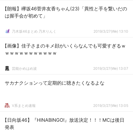
【朗報】欅坂46菅井友香ちゃん(23)「異性と手を繋いだの
は握手会が初めて」
乃木坂46まとめ 乃木りんく
2019/3/27(We) 13:10
【画像】佳子さまのキメ顔がいくらなんでも可愛すぎるｗ
ｗｗｗｗｗｗｗｗｗｗｗ
芸能かめはめ波
2019/3/27(We) 13:07
サカナクションって定期的に聴きたくなるよな
V系まとめ速報
2019/3/27(We) 13:05
【日向坂46】『HINABINGO!』放送決定！！！MCは後日
発表