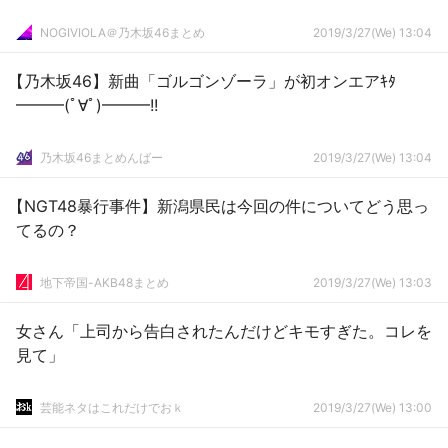
NOGIVIOLA＠乃木坂46まとめ
2019/3/27(We) 13:04
【乃木坂46】新曲「ゴルゴンゾーラ」が初オンエアｷﾀ
━━━(ﾟ∀ﾟ)━━━!!
乃木坂46まとめんばー
2019/3/27(We) 13:04
【NGT48暴行事件】新潟県民は今回の件についてどう思っ
てるの？
地下帝国-AKB48まとめ
2019/3/27(We) 13:03
女さん「上司から告白されたんだけどキモすぎた。コレを
見て」
芸能ネタはこれだけでおｋ
2019/3/27(We) 13:00