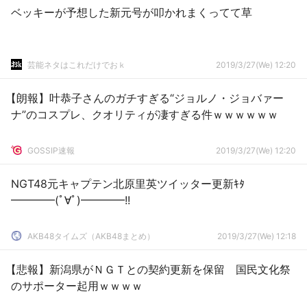
ベッキーが予想した新元号が叩かれまくってて草
芸能ネタはこれだけでおｋ
2019/3/27(We) 12:20
【朗報】叶恭子さんのガチすぎる“ジョルノ・ジョバァー
ナ”のコスプレ、クオリティが凄すぎる件ｗｗｗｗｗｗ
GOSSIP速報
2019/3/27(We) 12:20
NGT48元キャプテン北原里英ツイッター更新ｷﾀ
━━━━(ﾟ∀ﾟ)━━━━!!
AKB48タイムズ（AKB48まとめ）
2019/3/27(We) 12:18
【悲報】新潟県がＮＧＴとの契約更新を保留 国民文化祭
のサポーター起用ｗｗｗｗ