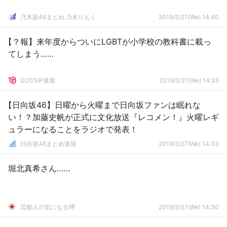
乃木坂46まとめ 乃木りんく
2019/3/27(We) 14:40
【？報】来年度からついにLGBTが小学校の教科書に載っ
てしまう……
GOSSIP速報
2019/3/27(We) 14:35
【日向坂46】日曜から火曜まで日向坂ファンは眠れな
い！？加藤史帆が正式に文化放送『レコメン！』火曜レギ
ュラーになることをラジオで発表！
日向坂46まとめ速報
2019/3/27(We) 14:33
堀北真希さん‥‥‥
芸能人の気になる噂
2019/3/27(We) 14:30