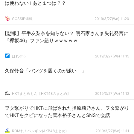
は使わない｣ あと１つは？？
GOSSIP速報
2019/3/27(We) 11:20
【悲報】平手友梨奈を知らない？ 明石家さんま失礼発言に
『欅坂46』ファン怒りｗｗｗｗｗ
はれぞう
2019/3/27(We) 11:15
久保怜音「パンツを履くのが嫌い！」
HKTまとめもん【HKT48のまとめ】
2019/3/27(We) 11:12
ヲタ繋がりでHKTに飛ばされた指原莉乃さん、ヲタ繋がり
でHKTをクビになった菅本裕子さんとSNSで会話
ROMれ！ペンギン(AKB48まとめ)
2019/3/27(We) 11:11