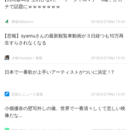
チで話題にｗｗｗｗｗｗｗ
欅坂46news+
2019/3/27(We) 13:30
【悲報】syamuさんの最新観覧車動画が３日経つも10万再
生すらされなくなる
大物Youtubeｒ速報
2019/3/27(We) 13:30
日本で一番歌が上手いアーティストがついに決定！?
芸能人ニュース速報
2019/3/27(We) 13:30
小畑優奈の壁写外しの儀、世界で一番清々しくて悲しい映
像だな…