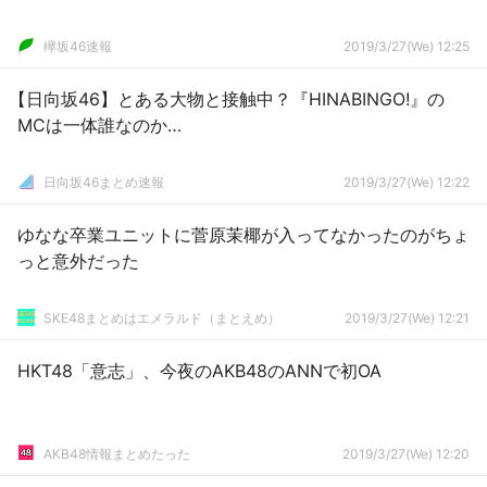
欅坂46速報
2019/3/27(We) 12:25
【日向坂46】とある大物と接触中？『HINABINGO!』の
MCは一体誰なのか…
日向坂46まとめ速報
2019/3/27(We) 12:22
ゆなな卒業ユニットに菅原茉椰が入ってなかったのがちょ
っと意外だった
SKE48まとめはエメラルド（まとえめ）
2019/3/27(We) 12:21
HKT48「意志」、今夜のAKB48のANNで初OA
AKB48情報まとめたった
2019/3/27(We) 12:20