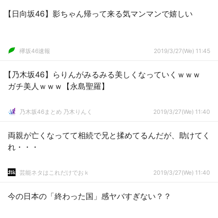
【日向坂46】影ちゃん帰って来る気マンマンで嬉しい
欅坂46速報
2019/3/27(We) 11:45
【乃木坂46】らりんがみるみる美しくなっていくｗｗｗ
ガチ美人ｗｗｗ【永島聖羅】
乃木坂46まとめ 乃木りんく
2019/3/27(We) 11:40
両親が亡くなってて相続で兄と揉めてるんだが、助けてく
れ・・・
芸能ネタはこれだけでおｋ
2019/3/27(We) 11:40
今の日本の「終わった国」感ヤバすぎない？？