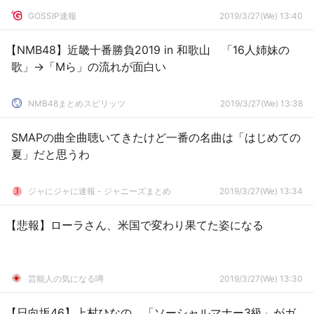
GOSSIP速報
2019/3/27(We) 13:40
【NMB48】近畿十番勝負2019 in 和歌山 「16人姉妹の
歌」→「Mら」の流れが面白い
NMB48まとめスピリッツ
2019/3/27(We) 13:38
SMAPの曲全曲聴いてきたけど一番の名曲は「はじめての
夏」だと思うわ
ジャにジャに速報 - ジャニーズまとめ
2019/3/27(We) 13:34
【悲報】ローラさん、米国で変わり果てた姿になる
芸能人の気になる噂
2019/3/27(We) 13:30
【日向坂46】上村ひなの、「ソーシャルマナー3級」がガ