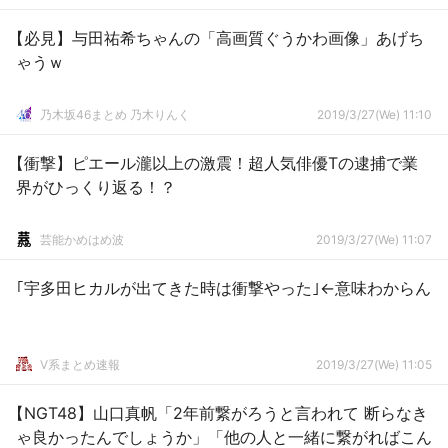
【必見】与田祐希ちゃんの「高画質ぐうかわ画像」あげち
ゃうｗ
乃木坂46まとめ 乃木りんく
2019/3/27(We) 11:10
【衝撃】ピエール瀧以上の激震！超人気俳優Tの逮捕で業
界がひっくり返る！？
芸能かめはめ波
2019/3/27(We) 11:07
｢宇多田ヒカルが出てきた時は衝撃やった｣←意味わからん
V系まとめ速報
2019/3/27(We) 11:05
【NGT48】山口真帆「2年前繋がろうと言われて 断らなき
ゃ良かったんでしょうか」「他の人と一緒に繋がればこん