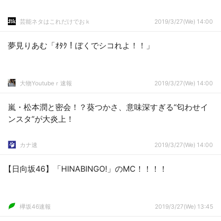
芸能ネタはこれだけでおｋ
2019/3/27(We) 14:00
夢見りあむ「ｵﾀｸ！ぼくでシコれよ！！」
大物Youtubeｒ速報
2019/3/27(We) 14:00
嵐・松本潤と密会！？葵つかさ、意味深すぎる“匂わせイ
ンスタ”が大炎上！
カナ速
2019/3/27(We) 14:00
【日向坂46】「HINABINGO!」のMC！！！！
欅坂46速報
2019/3/27(We) 13:45