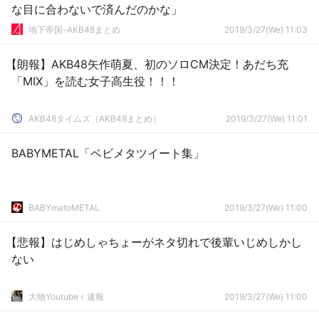
な目に合わないで済んだのかな」
地下帝国-AKB48まとめ
2019/3/27(We) 11:03
【朗報】AKB48矢作萌夏、初のソロCM決定！あだち充
「MIX」を読む女子高生役！！！
AKB48タイムズ（AKB48まとめ）
2019/3/27(We) 11:01
BABYMETAL「ベビメタツイート集」
BABYmatoMETAL
2019/3/27(We) 11:00
【悲報】はじめしゃちょーがネタ切れで後輩いじめしかし
ない
大物Youtubeｒ速報
2019/3/27(We) 11:00