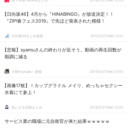
地下帝国-AKB48まとめ
2019/3/27(We) 12:03
【日向坂46】4月から『HINABINGO』が放送決定！！
『ZIP!春フェス2019』で先ほど発表された模様！
日向坂46まとめ速報
2019/3/27(We) 12:01
【悲報】syamuさんの終わりが近そう。動画の再生回数が
順調に減る
大物Youtubeｒ速報
2019/3/27(We) 12:00
【画像17枚】Ｉカップグラドル メイリ、めっちゃセクシー
水着にて参上！
気になる芸能まとめ
2019/3/27(We) 12:00
サービス業の職場に元自衛官が来た結果ｗｗｗｗｗ