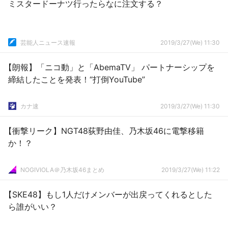
ミスタードーナツ行ったらなに注文する？
芸能人ニュース速報
2019/3/27(We) 11:30
【朗報】「ニコ動」と「AbemaTV」 パートナーシップを
締結したことを発表！“打倒YouTube”
カナ速
2019/3/27(We) 11:30
【衝撃リーク】NGT48荻野由佳、乃木坂46に電撃移籍
か！？
NOGIVIOLA＠乃木坂46まとめ
2019/3/27(We) 11:22
【SKE48】もし1人だけメンバーが出戻ってくれるとした
ら誰がいい？