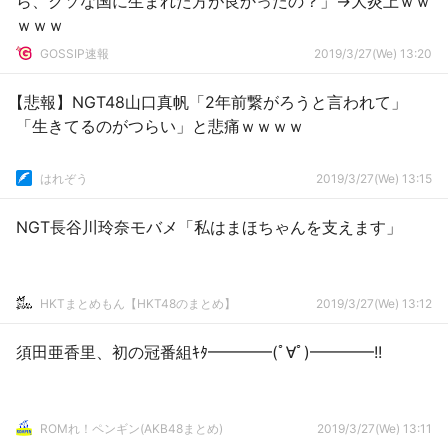
ら、クソな国に生まれた方が良かったの？」→大炎上ｗｗ
ｗｗｗ
GOSSIP速報
2019/3/27(We) 13:20
【悲報】NGT48山口真帆「2年前繋がろうと言われて」
「生きてるのがつらい」と悲痛ｗｗｗｗ
はれぞう
2019/3/27(We) 13:15
NGT長谷川玲奈モバメ「私はまほちゃんを支えます」
HKTまとめもん【HKT48のまとめ】
2019/3/27(We) 13:12
須田亜香里、初の冠番組ｷﾀ━━━━(ﾟ∀ﾟ)━━━━!!
ROMれ！ペンギン(AKB48まとめ)
2019/3/27(We) 13:11