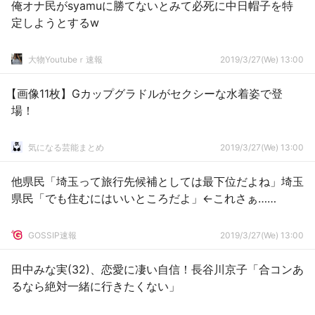
俺オナ民がsyamuに勝てないとみて必死に中日帽子を特
定しようとするw
大物Youtubeｒ速報
2019/3/27(We) 13:00
【画像11枚】Gカップグラドルがセクシーな水着姿で登
場！
気になる芸能まとめ
2019/3/27(We) 13:00
他県民「埼玉って旅行先候補としては最下位だよね」埼玉
県民「でも住むにはいいところだよ」←これさぁ……
GOSSIP速報
2019/3/27(We) 13:00
田中みな実(32)、恋愛に凄い自信！長谷川京子「合コンあ
るなら絶対一緒に行きたくない」