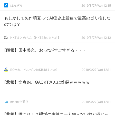
はれぞう
2019/3/27(We) 12:15
もしかして矢作萌夏ってAKB史上最速で最高のゴリ推しな
のでは？
HKTまとめもん【HKT48のまとめ】
2019/3/27(We) 12:12
【朗報】田中美久、おっπがすごすぎる・・・
ROMれ！ペンギン(AKB48まとめ)
2019/3/27(We) 12:11
【悲報】文春砲、GACKTさんに炸裂ｗｗｗｗｗ
mashlife通信
2019/3/27(We) 12:11
【悲報】誰これ！？欅坂の表紙に一人知らない奴が混じっ