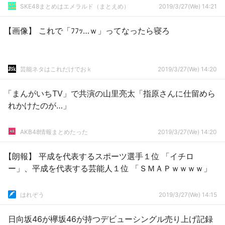
SKE48まとめはエメラルド（まとえめ）
2019/3/27(We) 14:21
【画像】 これで「ﾌﾌｯ…ｗ」ってなったら寝ろ
芸能ネタはこれだけでおｋ
2019/3/27(We) 14:20
「まんがいちTV」で共演の山里亮太‏「指原さんに仕留めら
れかけたのが…」
AKB48情報まとめたった
2019/3/27(We) 14:20
【朗報】 平成を代表するスポーツ選手１位 「イチロ
ー」、平成を代表する芸能人１位 「ＳＭＡＰｗｗｗｗ」
はれぞう
2019/3/27(We) 14:15
日向坂46が欅坂46が持つデビューシングル売り上げ記録