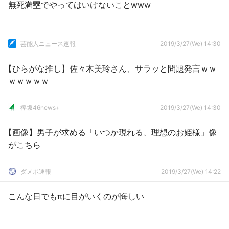
無死満塁でやってはいけないことwww
芸能人ニュース速報
2019/3/27(We) 14:30
【ひらがな推し】佐々木美玲さん、サラッと問題発言ｗｗ
ｗｗｗｗｗ
欅坂46news+
2019/3/27(We) 14:30
【画像】男子が求める「いつか現れる、理想のお姫様」像
がこちら
ダメポ速報
2019/3/27(We) 14:22
こんな日でもπに目がいくのが悔しい