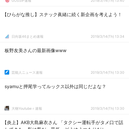
GOSSIP速報
2019/3/14(Th) 13:40
【ひらがな推し】スナック眞緒に続く新企画を考えよう！
日向坂46まとめ速報
2019/3/14(Th) 13:34
板野友美さんの最新画像www
芸能人ニュース速報
2019/3/14(Th) 13:30
syamuと押尾学ってルックス以外は同じだよな？
大物Youtubeｒ速報
2019/3/14(Th) 13:30
【炎上】AKB大島麻衣さん 「タクシー運転手がタメ口で話