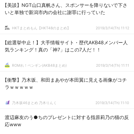
【美談】NGT山口真帆さん、スポンサーを降りないで下さ
いと単独で新潟市内の会社に謝罪に行っていた
HKTまとめもん【HKT48のまとめ】
2019/3/14(Th) 11:12
【総選挙中止！】大手情報サイト・歴代AKB48メンバー人
気ランキング！真の「神7」はこの7人だ！！
ROMれ！ペンギン(AKB48まとめ)
2019/3/14(Th) 11:11
【衝撃】乃木坂、和田まあやが本田翼に見える画像がコチ
ラｗｗｗｗｗ
乃木坂46まとめ 乃木りんく
2019/3/14(Th) 11:10
渡辺麻友のう●ちのプレゼントに対する指原莉乃の猫の反
応www