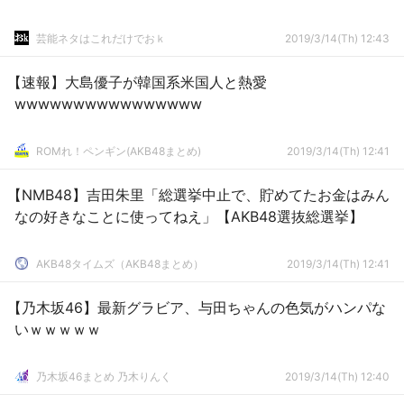
芸能ネタはこれだけでおｋ
2019/3/14(Th) 12:43
【速報】大島優子が韓国系米国人と熱愛
wwwwwwwwwwwwwwww
ROMれ！ペンギン(AKB48まとめ)
2019/3/14(Th) 12:41
【NMB48】吉田朱里「総選挙中止で、貯めてたお金はみん
なの好きなことに使ってねえ」【AKB48選抜総選挙】
AKB48タイムズ（AKB48まとめ）
2019/3/14(Th) 12:41
【乃木坂46】最新グラビア、与田ちゃんの色気がハンパな
いｗｗｗｗｗ
乃木坂46まとめ 乃木りんく
2019/3/14(Th) 12:40