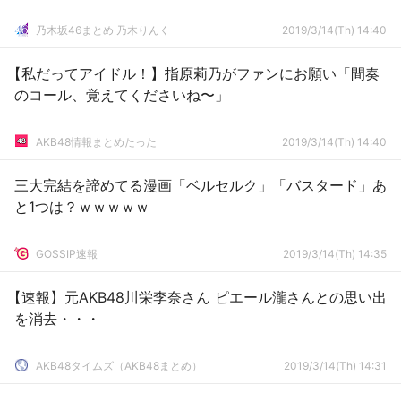
乃木坂46まとめ 乃木りんく
2019/3/14(Th) 14:40
【私だってアイドル！】指原莉乃がファンにお願い「間奏
のコール、覚えてくださいね〜」
AKB48情報まとめたった
2019/3/14(Th) 14:40
三大完結を諦めてる漫画「ベルセルク」「バスタード」あ
と1つは？ｗｗｗｗｗ
GOSSIP速報
2019/3/14(Th) 14:35
【速報】元AKB48川栄李奈さん ピエール瀧さんとの思い出
を消去・・・
AKB48タイムズ（AKB48まとめ）
2019/3/14(Th) 14:31