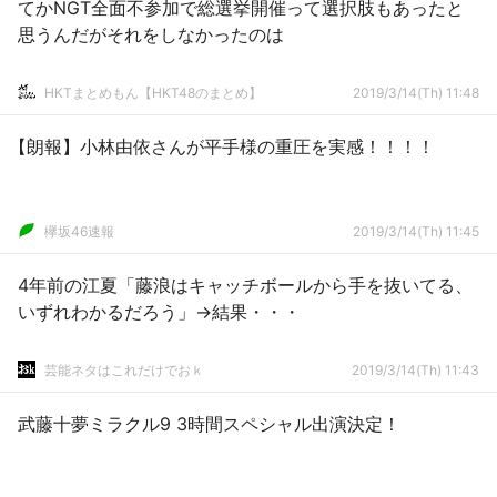
てかNGT全面不参加で総選挙開催って選択肢もあったと
思うんだがそれをしなかったのは
HKTまとめもん【HKT48のまとめ】
2019/3/14(Th) 11:48
【朗報】小林由依さんが平手様の重圧を実感！！！！
欅坂46速報
2019/3/14(Th) 11:45
4年前の江夏「藤浪はキャッチボールから手を抜いてる、
いずれわかるだろう」→結果・・・
芸能ネタはこれだけでおｋ
2019/3/14(Th) 11:43
武藤十夢ミラクル9 3時間スペシャル出演決定！