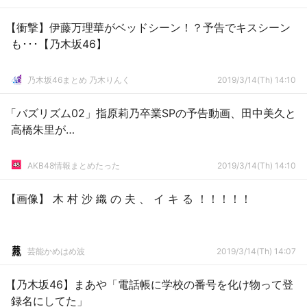
【衝撃】伊藤万理華がベッドシーン！？予告でキスシーン
も･･･【乃木坂46】
乃木坂46まとめ 乃木りんく
2019/3/14(Th) 14:10
「バズリズム02」指原莉乃卒業SPの予告動画、田中美久と
高橋朱里が…
AKB48情報まとめたった
2019/3/14(Th) 14:10
【画像】 木 村 沙 織 の 夫 、 イ キ る ！！！！！
芸能かめはめ波
2019/3/14(Th) 14:07
【乃木坂46】まあや「電話帳に学校の番号を化け物って登
録名にしてた」