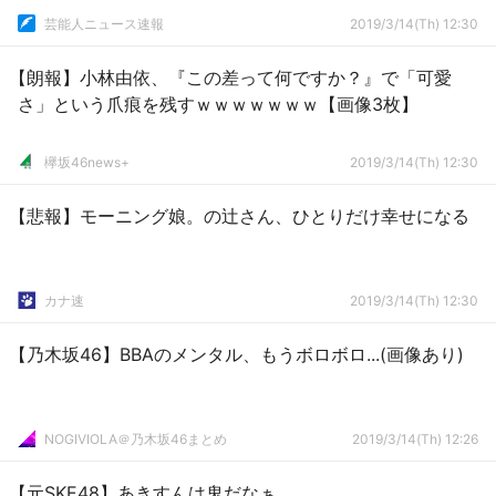
芸能人ニュース速報
2019/3/14(Th) 12:30
【朗報】小林由依、『この差って何ですか？』で「可愛
さ」という爪痕を残すｗｗｗｗｗｗｗ【画像3枚】
欅坂46news+
2019/3/14(Th) 12:30
【悲報】モーニング娘。の辻さん、ひとりだけ幸せになる
カナ速
2019/3/14(Th) 12:30
【乃木坂46】BBAのメンタル、もうボロボロ...(画像あり)
NOGIVIOLA＠乃木坂46まとめ
2019/3/14(Th) 12:26
【元SKE48】あきすんは鬼だなぁ