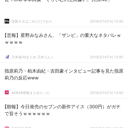
芸能ネタはこれだけでおｋ
2019/3/14(Th) 13:40
【悲報】星野みなみさん、「ザンビ」の重大なネタバレｗ
ｗｗｗｗ
乃木坂46まとめ 乃木りんく
2019/3/14(Th) 13:40
指原莉乃・柏木由紀・吉田豪インタビュー記事を見た指原
莉乃の反応www
AKB48情報まとめたった
2019/3/14(Th) 13:40
【朗報】今日発売のセブンの新作アイス（300円）がガチ
で旨そうｗｗｗｗｗｗ