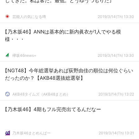
してきた。私は客だ。最低。どうゆうつもりだ｣
芸能人の気になる噂
2019/3/14(Th) 13:30
【乃木坂46】ANNは基本的に新内眞衣が1人でやる模
様・・・
欅坂46news+
2019/3/14(Th) 13:30
【NGT48】今年総選挙あれぱ荻野由佳の順位は何位ぐらい
だったのか？【AKB48選抜総選挙】
AKB48タイムズ（AKB48まとめ）
2019/3/14(Th) 13:22
【乃木坂46】4期もフル完売出てるんだなー
乃木坂46まとめんばー
2019/3/14(Th) 13:21