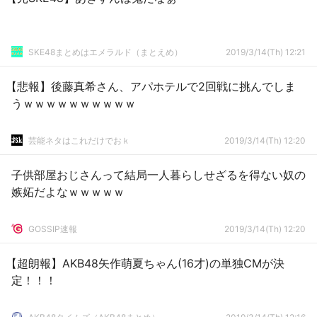
SKE48まとめはエメラルド（まとえめ）
2019/3/14(Th) 12:21
【悲報】後藤真希さん、アパホテルで2回戦に挑んでしま
うｗｗｗｗｗｗｗｗｗｗ
芸能ネタはこれだけでおｋ
2019/3/14(Th) 12:20
子供部屋おじさんって結局一人暮らしせざるを得ない奴の
嫉妬だよなｗｗｗｗｗ
GOSSIP速報
2019/3/14(Th) 12:20
【超朗報】AKB48矢作萌夏ちゃん(16才)の単独CMが決
定！！！