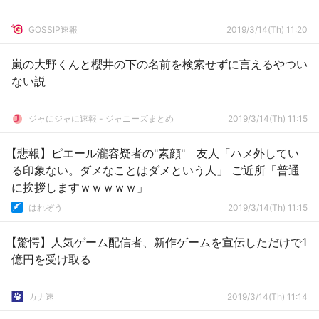
GOSSIP速報
2019/3/14(Th) 11:20
嵐の大野くんと櫻井の下の名前を検索せずに言えるやつい
ない説
ジャにジャに速報 - ジャニーズまとめ
2019/3/14(Th) 11:15
【悲報】ピエール瀧容疑者の"素顔" 友人「ハメ外してい
る印象ない。ダメなことはダメという人」 ご近所「普通
に挨拶しますｗｗｗｗｗ」
はれぞう
2019/3/14(Th) 11:15
【驚愕】人気ゲーム配信者、新作ゲームを宣伝しただけで1
億円を受け取る
カナ速
2019/3/14(Th) 11:14