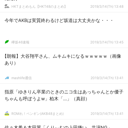
HKTまとめもん【HKT48のまとめ】
2019/3/14(Th) 13:48
今年でAKBは実質終わるけど坂道は大丈夫かな・・・
欅坂46速報
2019/3/14(Th) 13:45
【朗報】大谷翔平さん、ムキムキになるｗｗｗｗｗ（画像
あり）
mashlife通信
2019/3/14(Th) 13:41
指原「ゆきりん卒業のときのニコ生はあっちゃんとか優子
ちゃんも呼ぼうよw」柏木「…」（真顔）
ROMれ！ペンギン(AKB48まとめ)
2019/3/14(Th) 13:41
佐々木希＆本田翼「くりぃむの上田嫌い。共演NG」