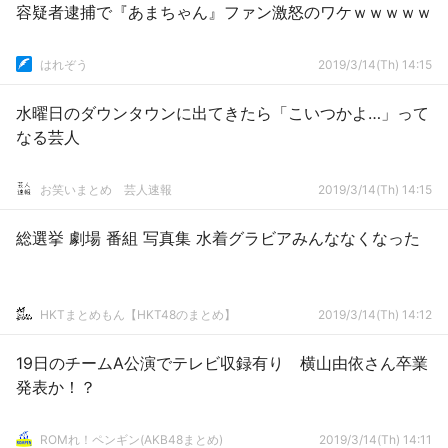
容疑者逮捕で『あまちゃん』ファン激怒のワケｗｗｗｗｗ
はれぞう
2019/3/14(Th) 14:15
水曜日のダウンタウンに出てきたら「こいつかよ…」って
なる芸人
お笑いまとめ 芸人速報
2019/3/14(Th) 14:15
総選挙 劇場 番組 写真集 水着グラビアみんななくなった
HKTまとめもん【HKT48のまとめ】
2019/3/14(Th) 14:12
19日のチームA公演でテレビ収録有り 横山由依さん卒業
発表か！？
ROMれ！ペンギン(AKB48まとめ)
2019/3/14(Th) 14:11