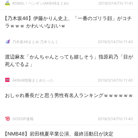
ROMれ！ペンギン(AKB48まとめ)
2019/3/14(Th) 11:41
【乃木坂46】伊藤かりん史上、「一番のゴリラ顔」がコチ
ラｗｗｗ かわいいなおいｗ
乃木坂46まとめ 乃木りんく
2019/3/14(Th) 11:40
渡辺麻友「かんちゃんとっても嬉しそう」指原莉乃「目が
死んでるよ」
AKB48情報まとめたった
2019/3/14(Th) 11:40
おしゃれ番長だと思う男性有名人ランキングｗｗｗｗｗｗ
GOSSIP速報
2019/3/14(Th) 11:40
【NMB48】岩田桃夏卒業公演、最終活動日が決定