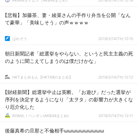
AKB48タイムズ（AKB48まとめ）
2019/3/14(Th) 12:16
【悲報】加藤茶、妻・綾菜さんの手作り弁当を公開「なん
て豪華」「美味しそう」の声ｗｗｗｗ
はれぞう
2019/3/14(Th) 12:15
朝日新聞記者「総選挙をやらない、というと民主主義の死
のように聞こえてしまうのは僕だけかな」
HKTまとめもん【HKT48のまとめ】
2019/3/14(Th) 12:12
【財経新聞】総選挙中止は英断。「お遊び」だった選挙が
序列を決定するようになり「太ヲタ」の影響力が大きくな
り厄介化した
ROMれ！ペンギン(AKB48まとめ)
2019/3/14(Th) 12:11
後藤真希の旦那と不倫相手ωωωωωωωωωω