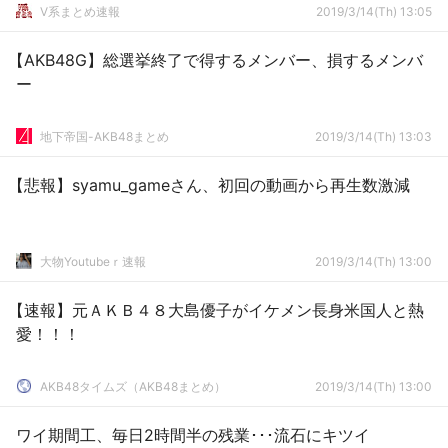
V系まとめ速報
2019/3/14(Th) 13:05
【AKB48G】総選挙終了で得するメンバー、損するメンバ
ー
地下帝国-AKB48まとめ
2019/3/14(Th) 13:03
【悲報】syamu_gameさん、初回の動画から再生数激減
大物Youtubeｒ速報
2019/3/14(Th) 13:00
【速報】元ＡＫＢ４８大島優子がイケメン長身米国人と熱
愛！！！
AKB48タイムズ（AKB48まとめ）
2019/3/14(Th) 13:00
ワイ期間工、毎日2時間半の残業･･･流石にキツイ