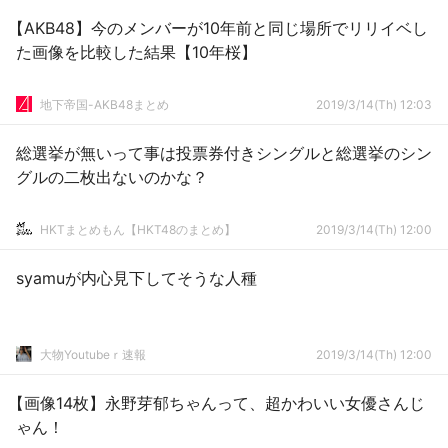
【AKB48】今のメンバーが10年前と同じ場所でリリイベし
た画像を比較した結果【10年桜】
地下帝国-AKB48まとめ
2019/3/14(Th) 12:03
総選挙が無いって事は投票券付きシングルと総選挙のシン
グルの二枚出ないのかな？
HKTまとめもん【HKT48のまとめ】
2019/3/14(Th) 12:00
syamuが内心見下してそうな人種
大物Youtubeｒ速報
2019/3/14(Th) 12:00
【画像14枚】永野芽郁ちゃんって、超かわいい女優さんじ
ゃん！