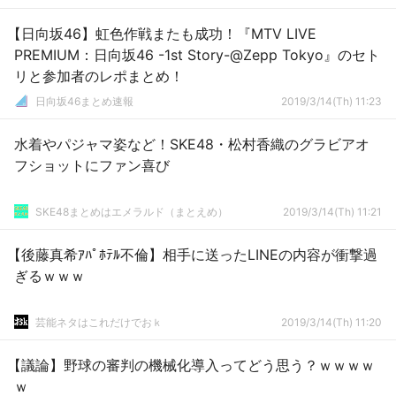
【日向坂46】虹色作戦またも成功！『MTV LIVE
PREMIUM：日向坂46 -1st Story-@Zepp Tokyo』のセト
リと参加者のレポまとめ！
日向坂46まとめ速報
2019/3/14(Th) 11:23
水着やパジャマ姿など！SKE48・松村香織のグラビアオ
フショットにファン喜び
SKE48まとめはエメラルド（まとえめ）
2019/3/14(Th) 11:21
【後藤真希ｱﾊﾟﾎﾃﾙ不倫】相手に送ったLINEの内容が衝撃過
ぎるｗｗｗ
芸能ネタはこれだけでおｋ
2019/3/14(Th) 11:20
【議論】野球の審判の機械化導入ってどう思う？ｗｗｗｗ
ｗ