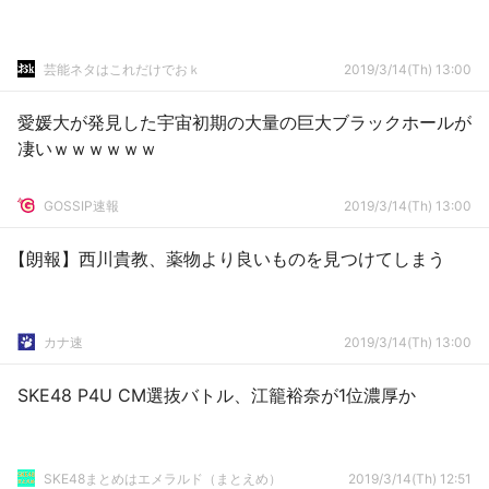
芸能ネタはこれだけでおｋ
2019/3/14(Th) 13:00
愛媛大が発見した宇宙初期の大量の巨大ブラックホールが
凄いｗｗｗｗｗｗ
GOSSIP速報
2019/3/14(Th) 13:00
【朗報】西川貴教、薬物より良いものを見つけてしまう
カナ速
2019/3/14(Th) 13:00
SKE48 P4U CM選抜バトル、江籠裕奈が1位濃厚か
SKE48まとめはエメラルド（まとえめ）
2019/3/14(Th) 12:51