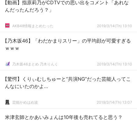
【動画】指原莉乃がCDTVでの思い出をコメント「あれな
んだったんだろう？」
AKB48情報まとめたった
2019/3/14(Th) 13:10
【乃木坂46】「わだかまりスリー」の平均顔が可愛すぎる
ｗｗｗ
乃木坂46まとめ 乃木りんく
2019/3/14(Th) 13:10
【驚愕】くりぃむしちゅーと“共演NG”だった芸能人ってこ
んなにいたのかよ…
芸能かめはめ波
2019/3/14(Th) 13:07
米津玄師とかあいみょんは10年後も売れてると思う？