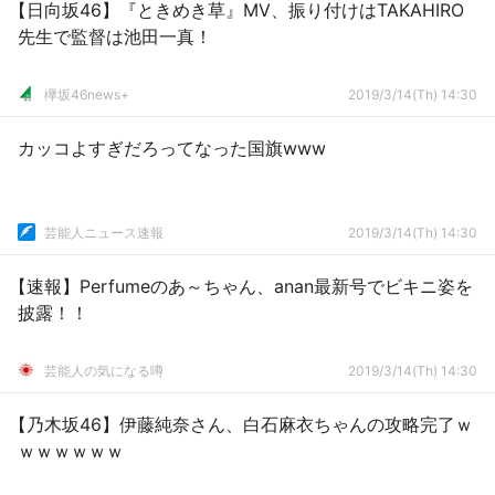
【日向坂46】『ときめき草』MV、振り付けはTAKAHIRO
先生で監督は池田一真！
欅坂46news+
2019/3/14(Th) 14:30
カッコよすぎだろってなった国旗www
芸能人ニュース速報
2019/3/14(Th) 14:30
【速報】Perfumeのあ～ちゃん、anan最新号でビキニ姿を
披露！！
芸能人の気になる噂
2019/3/14(Th) 14:30
【乃木坂46】伊藤純奈さん、白石麻衣ちゃんの攻略完了ｗ
ｗｗｗｗｗｗ