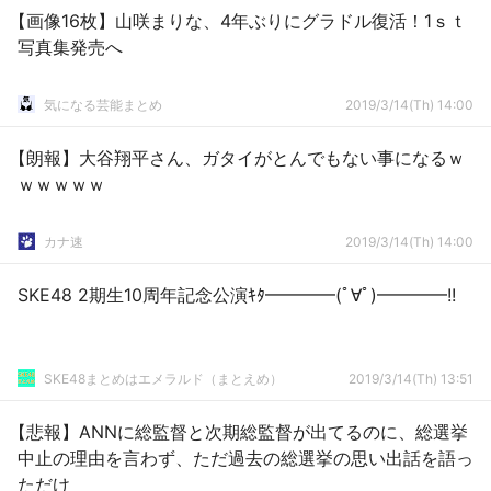
【画像16枚】山咲まりな、4年ぶりにグラドル復活！1ｓｔ
写真集発売へ
気になる芸能まとめ
2019/3/14(Th) 14:00
【朗報】大谷翔平さん、ガタイがとんでもない事になるｗ
ｗｗｗｗｗ
カナ速
2019/3/14(Th) 14:00
SKE48 2期生10周年記念公演ｷﾀ━━━━(ﾟ∀ﾟ)━━━━!!
SKE48まとめはエメラルド（まとえめ）
2019/3/14(Th) 13:51
【悲報】ANNに総監督と次期総監督が出てるのに、総選挙
中止の理由を言わず、ただ過去の総選挙の思い出話を語っ
ただけ