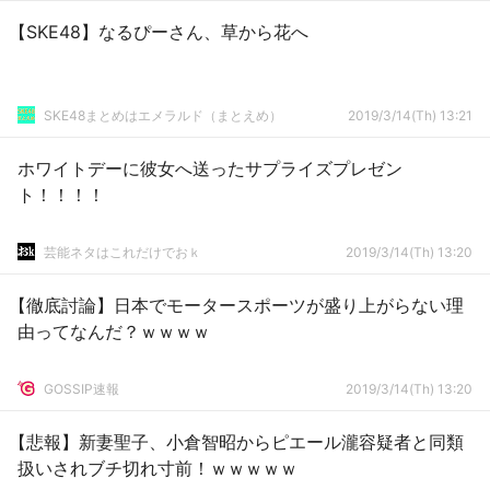
【SKE48】なるぴーさん、草から花へ
SKE48まとめはエメラルド（まとえめ）
2019/3/14(Th) 13:21
ホワイトデーに彼女へ送ったサプライズプレゼン
ト！！！！
芸能ネタはこれだけでおｋ
2019/3/14(Th) 13:20
【徹底討論】日本でモータースポーツが盛り上がらない理
由ってなんだ？ｗｗｗｗ
GOSSIP速報
2019/3/14(Th) 13:20
【悲報】新妻聖子、小倉智昭からピエール瀧容疑者と同類
扱いされブチ切れ寸前！ｗｗｗｗｗ