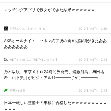
マッチングアプリで彼女ができた結果ｗｗｗｗｗｗ
芸能ネタはこれだけでおｋ
2019/3/14(Th) 12:50
AKBオールナイトニッポン終了後の新番組詳細がきたああ
ああああああ
HKTまとめもん【HKT48のまとめ】
2019/3/14(Th) 12:48
乃木坂版、東京メトロ24時間券発売、齋藤飛鳥、与田祐
希、山下美月がビジュアルｷﾀ━━━━(ﾟ∀ﾟ)━━━━ｯ!!
欅坂46速報
2019/3/14(Th) 12:45
日本一厳しい整備士の車検に合格したｗｗｗｗｗｗｗｗｗ
ｗｗｗ