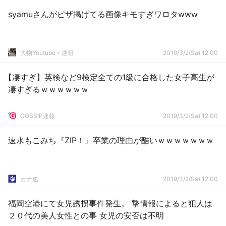
syamuさんがピザ掲げてる画像キモすぎワロタwww
大物Youtubeｒ速報
2019/3/2(Sa) 12:00
【凄すぎ】英検など9検定全ての1級に合格した女子高生が
凄すぎるｗｗｗｗｗｗ
GOSSIP速報
2019/3/2(Sa) 12:00
速水もこみち『ZIP！』卒業の理由が酷いｗｗｗｗｗｗｗ
カナ速
2019/3/2(Sa) 12:00
福岡空港にて女児誘拐事件発生。 撃情報によると犯人は
２０代の美人女性との事 女児の安否は不明