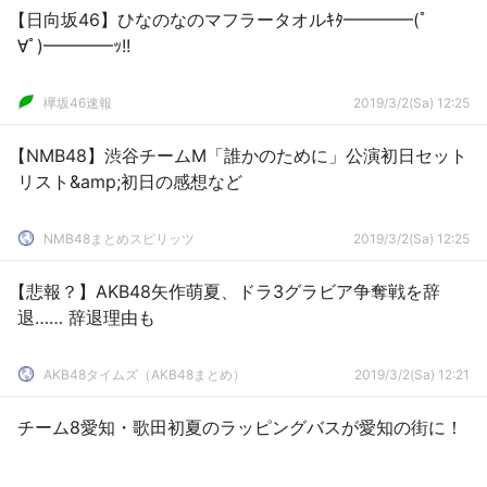
【日向坂46】ひなのなのマフラータオルｷﾀ━━━━(ﾟ
∀ﾟ)━━━━ｯ!!
欅坂46速報
2019/3/2(Sa) 12:25
【NMB48】渋谷チームM「誰かのために」公演初日セット
リスト&amp;初日の感想など
NMB48まとめスピリッツ
2019/3/2(Sa) 12:25
【悲報？】AKB48矢作萌夏、ドラ3グラビア争奪戦を辞
退…… 辞退理由も
AKB48タイムズ（AKB48まとめ）
2019/3/2(Sa) 12:21
チーム8愛知・歌田初夏のラッピングバスが愛知の街に！