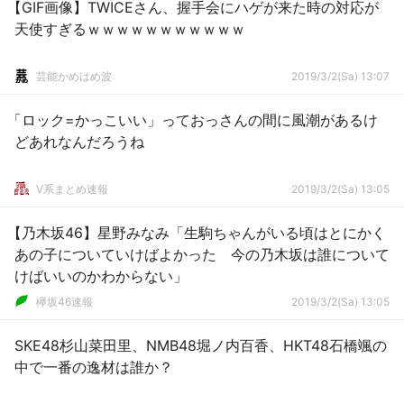
【GIF画像】TWICEさん、握手会にハゲが来た時の対応が
天使すぎるｗｗｗｗｗｗｗｗｗｗｗ
芸能かめはめ波
2019/3/2(Sa) 13:07
「ロック=かっこいい」っておっさんの間に風潮があるけ
どあれなんだろうね
V系まとめ速報
2019/3/2(Sa) 13:05
【乃木坂46】星野みなみ「生駒ちゃんがいる頃はとにかく
あの子についていけばよかった 今の乃木坂は誰について
けばいいのかわからない」
欅坂46速報
2019/3/2(Sa) 13:05
SKE48杉山菜田里、NMB48堀ノ内百香、HKT48石橋颯の
中で一番の逸材は誰か？