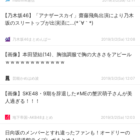
mashlife通信
2019/3/2(Sa) 12:11
【乃木坂46】「アナザースカイ」齋藤飛鳥出演により乃木
坂のスリートップが出演済に…(*´∀｀*)
乃木坂46まとめんばー
2019/3/2(Sa) 12:08
【画像】本田望結(14)、胸強調服で胸の大きさをアピール
ｗｗｗｗｗｗｗｗｗｗｗｗ
芸能かめはめ波
2019/3/2(Sa) 12:07
【画像】SKE48・9期を辞退した≠MEの蟹沢萌子さんが美
人過ぎる！！！
地下帝国-AKB48まとめ
2019/3/2(Sa) 12:03
日向坂のメンバーとすれ違ったファンも！オードリーの