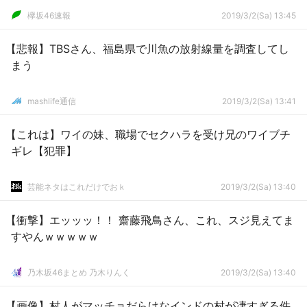
欅坂46速報
2019/3/2(Sa) 13:45
【悲報】TBSさん、福島県で川魚の放射線量を調査してし
まう
mashlife通信
2019/3/2(Sa) 13:41
【これは】ワイの妹、職場でセクハラを受け兄のワイブチ
ギレ【犯罪】
芸能ネタはこれだけでおｋ
2019/3/2(Sa) 13:40
【衝撃】エッッッ！！ 齋藤飛鳥さん、これ、スジ見えてま
すやんｗｗｗｗｗ
乃木坂46まとめ 乃木りんく
2019/3/2(Sa) 13:40
【画像】村人がマッチョだらけなインドの村が凄すぎる件