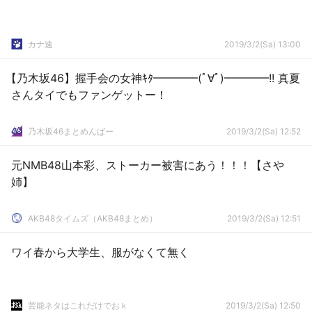
カナ速
2019/3/2(Sa) 13:00
【乃木坂46】握手会の女神ｷﾀ━━━━(ﾟ∀ﾟ)━━━━!! 真夏
さんタイでもファンゲットー！
乃木坂46まとめんばー
2019/3/2(Sa) 12:52
元NMB48山本彩、ストーカー被害にあう！！！【さや
姉】
AKB48タイムズ（AKB48まとめ）
2019/3/2(Sa) 12:51
ワイ春から大学生、服がなくて無く
芸能ネタはこれだけでおｋ
2019/3/2(Sa) 12:50