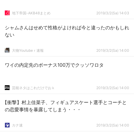
地下帝国-AKB48まとめ
2019/3/2(Sa) 14:03
シャムさんはせめて性格がよければ今と違ったのかもしれ
ない
大物Youtubeｒ速報
2019/3/2(Sa) 14:00
ワイの内定先のボーナス100万でクッソワロタ
芸能ネタはこれだけでおｋ
2019/3/2(Sa) 14:00
【衝撃】村上佳菜子、フィギュアスケート選手とコーチと
の恋愛事情を暴露してしまう・・・
カナ速
2019/3/2(Sa) 14:00