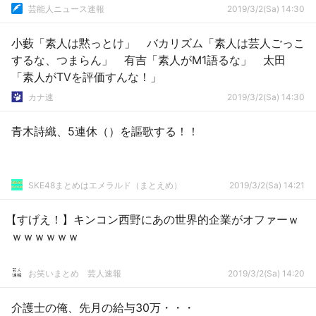
芸能人ニュース速報
2019/3/2(Sa) 14:30
小藪「素人は黙っとけ」 バカリズム「素人は芸人ごっこ
するな、つまらん」 有吉「素人がM1語るな」 太田
「素人がTVを評価すんな！」
カナ速
2019/3/2(Sa) 14:30
青木詩織、5連休（）を謳歌する！！
SKE48まとめはエメラルド（まとえめ）
2019/3/2(Sa) 14:21
【すげえ！】キンコン西野にあの世界的企業がオファーｗ
ｗｗｗｗｗｗ
お笑いまとめ 芸人速報
2019/3/2(Sa) 14:20
介護士の俺、先月の給与30万・・・