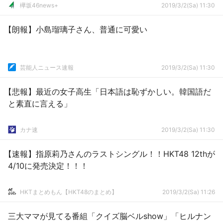
欅坂46news+
2019/3/2(Sa) 11:30
【朗報】小島瑠璃子さん、普通に可愛い
芸能人ニュース速報
2019/3/2(Sa) 11:30
【悲報】最近の女子高生「日本語は恥ずかしい。韓国語だ
と素直に言える」
カナ速
2019/3/2(Sa) 11:30
【速報】指原莉乃さんのラストシングル！！HKT48 12thが
4/10に発売決定！！！
HKTまとめもん【HKT48のまとめ】
2019/3/2(Sa) 11:26
三大ママが見てる番組「クイズ脳ベルshow」「ヒルナン