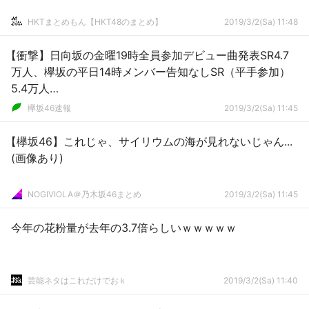
HKTまとめもん【HKT48のまとめ】
2019/3/2(Sa) 11:48
【衝撃】日向坂の金曜19時全員参加デビュー曲発表SR4.7
万人、欅坂の平日14時メンバー告知なしSR（平手参加）
5.4万人…
欅坂46速報
2019/3/2(Sa) 11:45
【欅坂46】これじゃ、サイリウムの海が見れないじゃん...
(画像あり)
NOGIVIOLA＠乃木坂46まとめ
2019/3/2(Sa) 11:45
今年の花粉量が去年の3.7倍らしいｗｗｗｗｗ
芸能ネタはこれだけでおｋ
2019/3/2(Sa) 11:40