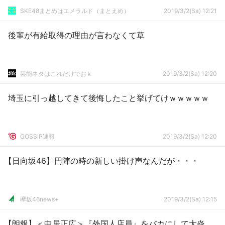
SKE48まとめはエメラルド（まとえめ）
2019/3/2(Sa) 12:21
後輩が有給取得の理由が言わなくて草
芸能ネタはこれだけでおｋ
2019/3/2(Sa) 12:20
埼玉に引っ越してきて後悔したこと挙げてけｗｗｗｗｗ
GOSSIP速報
2019/3/2(Sa) 12:20
【日向坂46】円陣の時の新しい掛け声なんだが・・・
欅坂46news+
2019/3/2(Sa) 12:15
【朗報】＜中居正広＞『外国人店員』をバカにして大炎