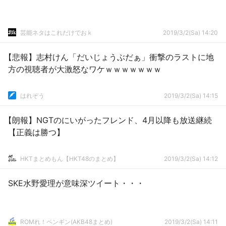
芸能ネタはこれだけでおｋ
2019/3/2(Sa) 14:20
【悲報】志村けん「だいじょうぶだぁ」衝撃のラストに地
方の視聴者が大激怒なワケｗｗｗｗｗｗｗ
はれぞう
2019/3/2(Sa) 14:15
【朗報】NGTのにいがったフレンド、4月以降も放送継続
【正義は勝つ】
HKTまとめもん【HKT48のまとめ】
2019/3/2(Sa) 14:12
SKE水野愛理が意味深ツイート・・・
ROMれ！ペンギン(AKB48まとめ)
2019/3/2(Sa) 14:11