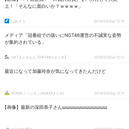
上！「そんなに面白いか？ｗｗｗｗ」
はれぞう
2019/3/2(Sa) 12:15
メディア「冠番組での扱いにNGT48運営の不誠実な姿勢
が集約されている」
HKTまとめもん【HKT48のまとめ】
2019/3/2(Sa) 12:12
最近になって加藤玲奈が気になってきたんだけど
ROMれ！ペンギン(AKB48まとめ)
2019/3/2(Sa) 12:11
【画像】最新の深田恭子さんшшшшшшшшшшшш