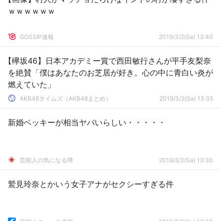
ｗｗｗｗｗｗ
GOSSIP速報
2019/3/2(Sa) 13:40
【欅坂46】日本アカデミー賞で西田敏行さんが平手友梨奈
を絶賛「僕はあなたのお芝居が好き。心の中に青白い炎が
燃えていた」
AKB48タイムズ（AKB48まとめ）
2019/3/2(Sa) 13:35
新婚ベッキーが相当ヤバいらしい・・・・・
芸能人の気になる噂
2019/3/2(Sa) 13:30
鷲見玲奈とかいう女子アナがセクシーすぎる件