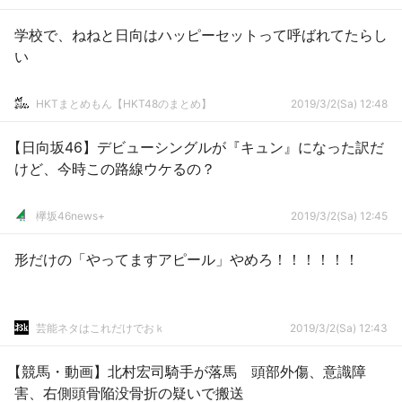
学校で、ねねと日向はハッピーセットって呼ばれてたらし
い
HKTまとめもん【HKT48のまとめ】
2019/3/2(Sa) 12:48
【日向坂46】デビューシングルが『キュン』になった訳だ
けど、今時この路線ウケるの？
欅坂46news+
2019/3/2(Sa) 12:45
形だけの「やってますアピール」やめろ！！！！！！
芸能ネタはこれだけでおｋ
2019/3/2(Sa) 12:43
【競馬・動画】北村宏司騎手が落馬 頭部外傷、意識障
害、右側頭骨陥没骨折の疑いで搬送