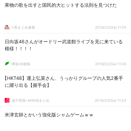
果物の歌を出すと国民的大ヒットする法則を見つけた
V系まとめ速報
2019/3/2(Sa) 11:05
日向坂46さんがオードリー武道館ライブを見に来ている
模様！！！！
欅坂46速報
2019/3/2(Sa) 11:05
【HKT48】運上弘菜さん、うっかりグループの人気2番手
に躍り出る【握手会】
地下帝国-AKB48まとめ
2019/3/2(Sa) 11:03
米津玄師とかいう強化版シャムゲームｗｗ