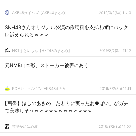
AKB48タイムズ（AKB48まとめ）
2019/3/2(Sa) 11:13
SNH48さんオリジナル公演の作詞料を支払わずにバック
レ訴えられるｗｗｗ
HKTまとめもん【HKT48のまとめ】
2019/3/2(Sa) 11:12
元NMB山本彩、ストーカー被害にあう
ROMれ！ペンギン(AKB48まとめ)
2019/3/2(Sa) 11:11
【画像】ほしのあきの「たわわに実ったお●ぱい」がガチ
で美味しそうｗｗｗｗｗｗｗｗｗｗｗｗ
芸能かめはめ波
2019/3/2(Sa) 11:07