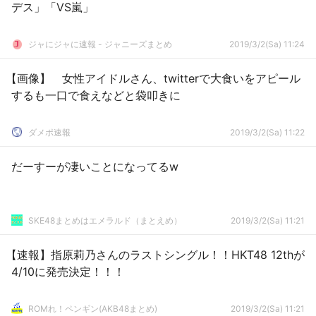
デス」「VS嵐」
ジャにジャに速報 - ジャニーズまとめ
2019/3/2(Sa) 11:24
【画像】 女性アイドルさん、twitterで大食いをアピール
するも一口で食えなどと袋叩きに
ダメポ速報
2019/3/2(Sa) 11:22
だーすーが凄いことになってるw
SKE48まとめはエメラルド（まとえめ）
2019/3/2(Sa) 11:21
【速報】指原莉乃さんのラストシングル！！HKT48 12thが
4/10に発売決定！！！
ROMれ！ペンギン(AKB48まとめ)
2019/3/2(Sa) 11:21