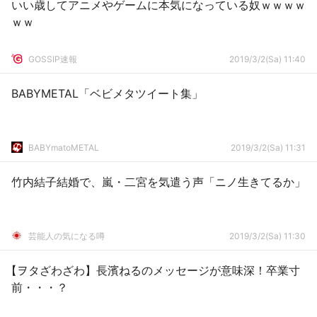
いい歳してアニメやゲームに本気になっている奴ｗｗｗｗ
ｗｗ
GOSSIP速報
2019/3/2(Sa) 11:40
BABYMETAL「ベビメタツイート集」
BABYmatoMETAL
2019/3/2(Sa) 11:31
竹内結子結婚で、嵐・二宮を気遣う声「ニノ生きてるか」
芸能人の気になる噂
2019/3/2(Sa) 11:30
【ヲタざわざわ】長濱ねるのメッセージが意味深！卒業寸
前・・・？