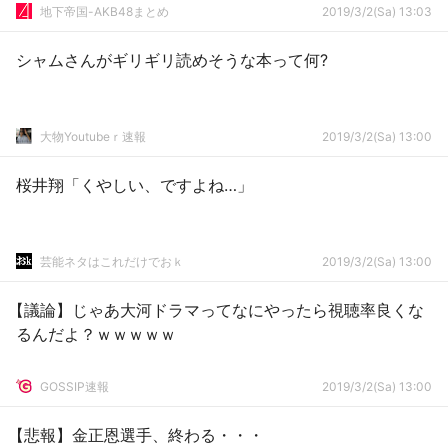
地下帝国-AKB48まとめ
2019/3/2(Sa) 13:03
シャムさんがギリギリ読めそうな本って何?
大物Youtubeｒ速報
2019/3/2(Sa) 13:00
桜井翔「くやしい、ですよね…」
芸能ネタはこれだけでおｋ
2019/3/2(Sa) 13:00
【議論】じゃあ大河ドラマってなにやったら視聴率良くな
るんだよ？ｗｗｗｗｗ
GOSSIP速報
2019/3/2(Sa) 13:00
【悲報】金正恩選手、終わる・・・