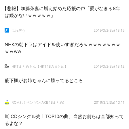
【悲報】加藤茶妻に増え始めた応援の声「愛がなきゃ8年
は続かないｗｗｗｗｗ」
はれぞう
2019/3/2(Sa) 13:15
NHKの朝ドラはアイドル使いすぎだろｗｗｗｗｗｗｗｗ
ｗｗww
HKTまとめもん【HKT48のまとめ】
2019/3/2(Sa) 13:12
薮下楓がお姉ちゃんに勝ってるところ
ROMれ！ペンギン(AKB48まとめ)
2019/3/2(Sa) 13:11
嵐 CDシングル売上TOP10の曲、当然お前らは全部知って
るよな？