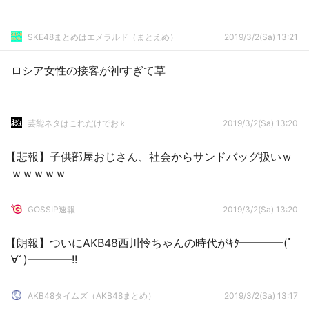
SKE48まとめはエメラルド（まとえめ）
2019/3/2(Sa) 13:21
ロシア女性の接客が神すぎて草
芸能ネタはこれだけでおｋ
2019/3/2(Sa) 13:20
【悲報】子供部屋おじさん、社会からサンドバッグ扱いｗ
ｗｗｗｗｗ
GOSSIP速報
2019/3/2(Sa) 13:20
【朗報】ついにAKB48西川怜ちゃんの時代がｷﾀ━━━━(ﾟ
∀ﾟ)━━━━!!
AKB48タイムズ（AKB48まとめ）
2019/3/2(Sa) 13:17