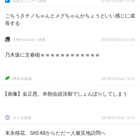
芸能人ニュース速報
2019/3/2(Sa) 13:30
ごちうさチノちゃんとメグちゃんがちょうどいい感じに成
長する
大物Youtubeｒ速報
2019/3/2(Sa) 13:30
乃木坂に文春砲ｗｗｗｗｗｗｗｗｗｗｗｗ
欅坂46速報
2019/3/2(Sa) 13:25
【画像】金正恩、米朝会談決裂でしょんぼりしてしまう
ダメポ速報
2019/3/2(Sa) 13:22
末永桜花、SKE48からただ一人被災地訪問へ