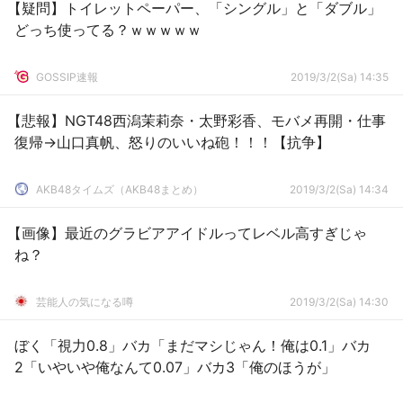
【疑問】トイレットペーパー、「シングル」と「ダブル」
どっち使ってる？ｗｗｗｗｗ
GOSSIP速報
2019/3/2(Sa) 14:35
【悲報】NGT48西潟茉莉奈・太野彩香、モバメ再開・仕事
復帰→山口真帆、怒りのいいね砲！！！【抗争】
AKB48タイムズ（AKB48まとめ）
2019/3/2(Sa) 14:34
【画像】最近のグラビアアイドルってレベル高すぎじゃ
ね？
芸能人の気になる噂
2019/3/2(Sa) 14:30
ぼく「視力0.8」バカ「まだマシじゃん！俺は0.1」バカ
2「いやいや俺なんて0.07」バカ3「俺のほうが」