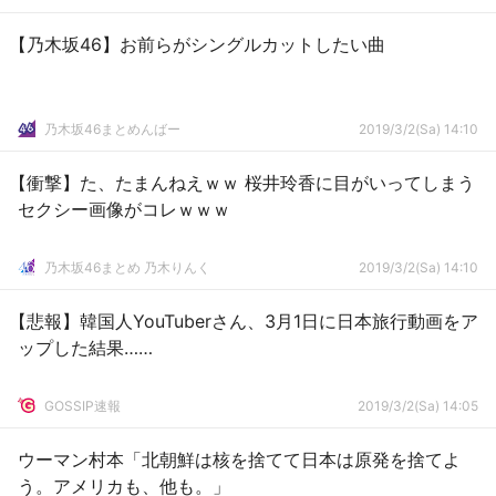
【乃木坂46】お前らがシングルカットしたい曲
乃木坂46まとめんばー
2019/3/2(Sa) 14:10
【衝撃】た、たまんねえｗｗ 桜井玲香に目がいってしまう
セクシー画像がコレｗｗｗ
乃木坂46まとめ 乃木りんく
2019/3/2(Sa) 14:10
【悲報】韓国人YouTuberさん、3月1日に日本旅行動画をア
ップした結果……
GOSSIP速報
2019/3/2(Sa) 14:05
ウーマン村本「北朝鮮は核を捨てて日本は原発を捨てよ
う。アメリカも、他も。」