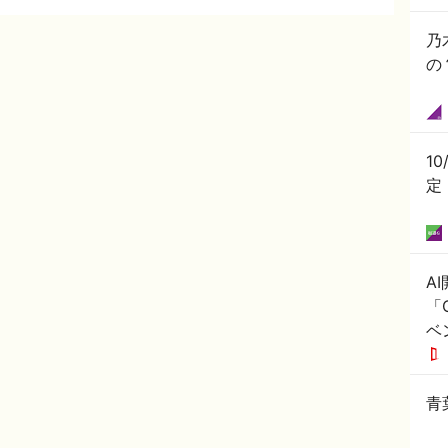
乃
の
10
定
A
「C
ベ
青