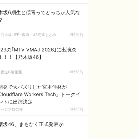
木坂6期生と僕青ってどっちが人気な
？
乃木坂LIFE -坂道・48高速まとめ-
2時間前
/29の｢MTV VMAJ 2026｣に出演決
！！！【乃木坂46】
坂道G情報通
6時間前
I開発で大バズリした宮本佳林が
loudflare Workers Tech」トークイ
ントに出演決定
ハロプロの種
4時間前
葉坂46、まもなく正式発表か