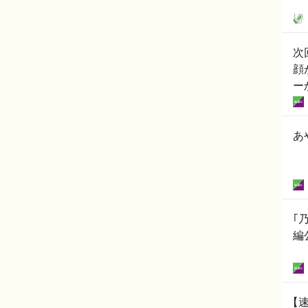
次
顔
ー
あ
｢
編
【