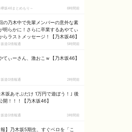
欅坂46まとめもり～
6時間前
回の乃木中で先輩メンバーの意外な素
が明らかに！さらに卒業するあやてぃ
からラストメッセージ！【乃木坂46】
坂道G情報通
5時間前
やてぃーさん、激おこｗ【乃木坂46】
坂道G情報通
2時間前
乃木坂あそぶだけ 1万円で遊ぼう！｣ 後
公開！！！【乃木坂46】
坂道G情報通
3時間前
速報】乃木坂5期生、すぐベロを「こ