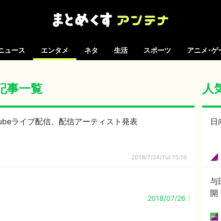
ニュース
エンタメ
ネタ
生活
スポーツ
アニメ･ゲ
の記事一覧
人
のYouTubeライブ配信、配信アーティスト発表
日
2018/7/24(Tu) 15:19
与
開
2018/07/26 〉