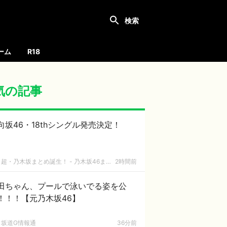
ーム
R18
気の記事
向坂46・18thシングル発売決定！
超・乃木坂まとめ誕生！ - 乃木坂46まとめ
2時間前
田ちゃん、プールで泳いでる姿を公
！！！【元乃木坂46】
坂道G情報通
36分前