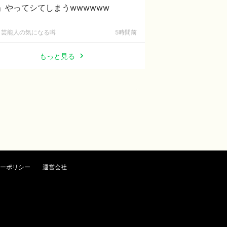
」やってシてしまうwwwwww
芸能人の気になる噂
5時間前
もっと見る
ーポリシー
運営会社