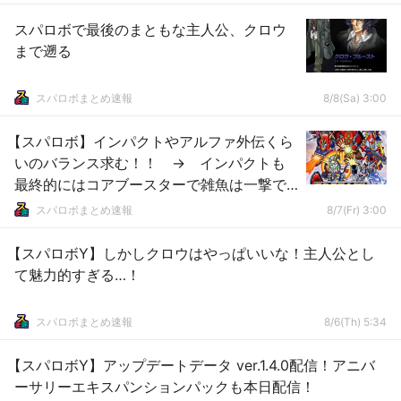
スパロボで最後のまともな主人公、クロウ
まで遡る
スパロボまとめ速報
8/8(Sa) 3:00
【スパロボ】インパクトやアルファ外伝くら
いのバランス求む！！ → インパクトも
最終的にはコアブースターで雑魚は一撃で
倒せてたけどね
スパロボまとめ速報
8/7(Fr) 3:00
【スパロボY】しかしクロウはやっぱいいな！主人公とし
て魅力的すぎる…！
スパロボまとめ速報
8/6(Th) 5:34
【スパロボY】アップデートデータ ver.1.4.0配信！アニバ
ーサリーエキスパンションパックも本日配信！