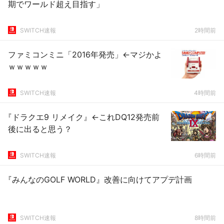
期でワールド超え目指す」
SWITCH速報
2時間前
ファミコンミニ「2016年発売」←マジかよ
ｗｗｗｗｗ
SWITCH速報
4時間前
『ドラクエ9 リメイク』←これDQ12発売前
後に出ると思う？
SWITCH速報
6時間前
『みんなのGOLF WORLD』改善に向けてアプデ計画
SWITCH速報
8時間前