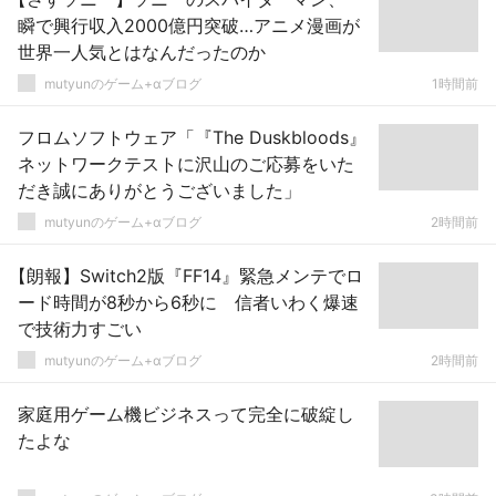
瞬で興行収入2000億円突破…アニメ漫画が
世界一人気とはなんだったのか
mutyunのゲーム+αブログ
1時間前
フロムソフトウェア「『The Duskbloods』
ネットワークテストに沢山のご応募をいた
だき誠にありがとうございました」
mutyunのゲーム+αブログ
2時間前
【朗報】Switch2版『FF14』緊急メンテでロ
ード時間が8秒から6秒に 信者いわく爆速
で技術力すごい
mutyunのゲーム+αブログ
2時間前
家庭用ゲーム機ビジネスって完全に破綻し
たよな