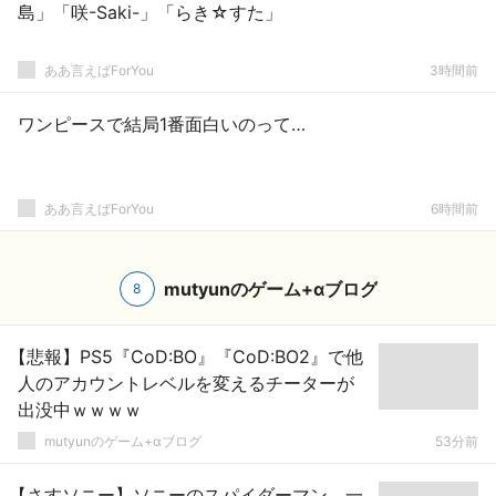
島」「咲-Saki-」「らき☆すた」
ああ言えばForYou
3時間前
ワンピースで結局1番面白いのって…
ああ言えばForYou
6時間前
mutyunのゲーム+αブログ
8
【悲報】PS5『CoD:BO』『CoD:BO2』で他
人のアカウントレベルを変えるチーターが
出没中ｗｗｗｗ
mutyunのゲーム+αブログ
53分前
【さすソニー】ソニーのスパイダーマン、一