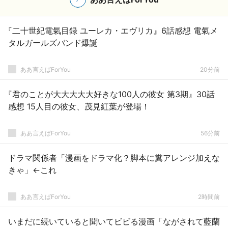
『二十世紀電氣目録 ユーレカ・エヴリカ』6話感想 電氣メ
タルガールズバンド爆誕
ああ言えばForYou
20分前
『君のことが大大大大大好きな100人の彼女 第3期』30話
感想 15人目の彼女、茂見紅葉が登場！
ああ言えばForYou
56分前
ドラマ関係者「漫画をドラマ化？脚本に糞アレンジ加えな
きゃ」←これ
ああ言えばForYou
2時間前
いまだに続いていると聞いてビビる漫画「ながされて藍蘭