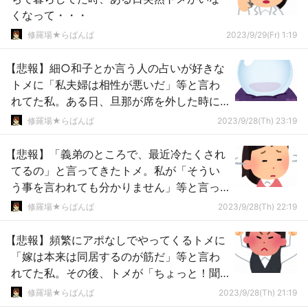
くなって・・・
修羅場★らばんば
2023/9/29(Fr) 1:19
【悲報】細○和子とか言う人の占いが好きな
トメに「私夫婦は相性が悪いだ」等と言わ
れてた私。ある日、旦那が席を外した時に
トメが同じ事を言い出して・・・
修羅場★らばんば
2023/9/28(Th) 23:19
【悲報】「義弟のところで、最近冷たくされ
てるの」と言ってきたトメ。私が「そうい
う事を言われても分かりません」等と言っ
たら・・・
修羅場★らばんば
2023/9/28(Th) 22:19
【悲報】頻繁にアポなしでやってくるトメに
「嫁は本来は同居するのが筋だ」等と言わ
れてた私。その後、トメが「ちょっと！聞
いてんの！」と言ってきて・・
修羅場★らばんば
2023/9/28(Th) 21:19