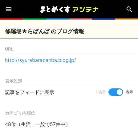
修羅場★らばんば のブログ情報
URL
http://syurabarabanba.blog.jp/
表示設定
記事をフィードに表示
非表示
表示
カテゴリ内順位
48位（生活 : 一般で57件中）