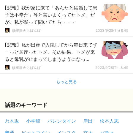
【悲報】我が家に来て「あんたと結婚して息
子は不幸だ」等と言いまくってたトメ。だ
が、私が黙って聞いてたら・・・
修羅場★らばんば
2023/9/28(Th) 8:49
【悲報】私が出産で入院してから毎日来てず
ーっと居座ったトメ。その結果、トメが来
ると母乳が止まってしまうようになっ
て・・・
修羅場★らばんば
2023/9/28(Th) 3:49
もっと見る
話題のキーワード
乃木坂
小学館
バレンタイン
岸田
松本人志
普通
ビットコイン
インスタ
京大
バチャ