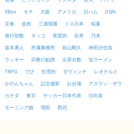
XBox
キチ
大阪
アメリカ
日ハム
DQN
文春
皮肉
三浦瑠麗
ミス日本
稲葉
発行部数
ネッコ
実質的
岩井
乃木
坂本勇人
所属事務所
前山剛久
神田沙也加
ラッキー
宗教の勧誘
出荷台数
塩ラーメン
TRPG
でび
生理的
ダヴィンチ
レオナルド
かのんちゃん
記念撮影
お台場
アスラン・ザラ
カナダ
東京
サッカー日本代表
日向坂
モーニング娘
増田
西武