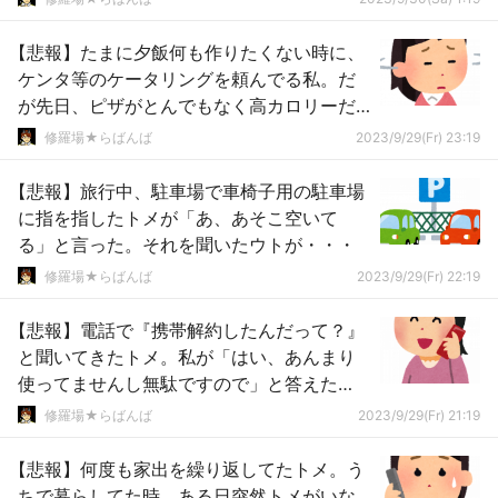
【悲報】たまに夕飯何も作りたくない時に、
ケンタ等のケータリングを頼んでる私。だ
が先日、ピザがとんでもなく高カロリーだ
と知った私は・・
修羅場★らばんば
2023/9/29(Fr) 23:19
【悲報】旅行中、駐車場で車椅子用の駐車場
に指を指したトメが「あ、あそこ空いて
る」と言った。それを聞いたウトが・・・
修羅場★らばんば
2023/9/29(Fr) 22:19
【悲報】電話で『携帯解約したんだって？』
と聞いてきたトメ。私が「はい、あんまり
使ってませんし無駄ですので」と答えた
ら・・・
修羅場★らばんば
2023/9/29(Fr) 21:19
【悲報】何度も家出を繰り返してたトメ。う
ちで暮らしてた時、ある日突然トメがいな