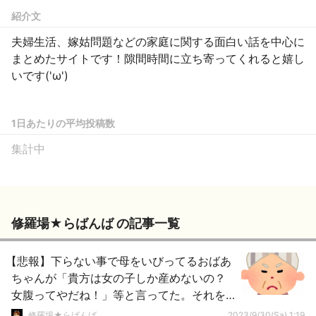
紹介文
夫婦生活、嫁姑問題などの家庭に関する面白い話を中心に
まとめたサイトです！隙間時間に立ち寄ってくれると嬉し
いです('ω')
1日あたりの平均投稿数
集計中
修羅場★らばんば の記事一覧
【悲報】下らない事で母をいびってるおばあ
ちゃんが「貴方は女の子しか産めないの？
女腹ってやだね！」等と言ってた。それを
聞いた私は・・・
修羅場★らばんば
2023/9/30(Sa) 1:19