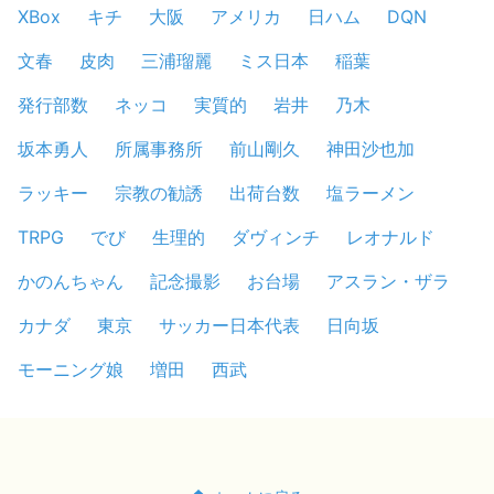
XBox
キチ
大阪
アメリカ
日ハム
DQN
文春
皮肉
三浦瑠麗
ミス日本
稲葉
発行部数
ネッコ
実質的
岩井
乃木
坂本勇人
所属事務所
前山剛久
神田沙也加
ラッキー
宗教の勧誘
出荷台数
塩ラーメン
TRPG
でび
生理的
ダヴィンチ
レオナルド
かのんちゃん
記念撮影
お台場
アスラン・ザラ
カナダ
東京
サッカー日本代表
日向坂
モーニング娘
増田
西武