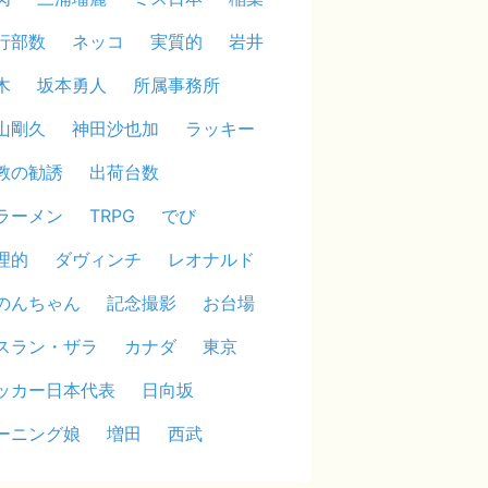
行部数
ネッコ
実質的
岩井
木
坂本勇人
所属事務所
山剛久
神田沙也加
ラッキー
教の勧誘
出荷台数
ラーメン
TRPG
でび
理的
ダヴィンチ
レオナルド
のんちゃん
記念撮影
お台場
スラン・ザラ
カナダ
東京
ッカー日本代表
日向坂
ーニング娘
増田
西武