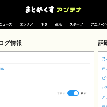
ニュース
エンタメ
ネタ
生活
スポーツ
アニメ･ゲ
ログ情報
話
乃
om/
岸
ビ
バ
非表示
表示
ア
皮