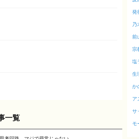
発
乃
前
宗
塩
生
か
ア
サ
事一覧
モ
間の思考回路、マジで尋常じゃない