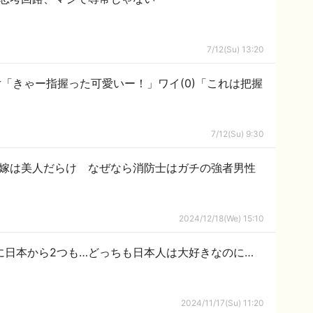
7/12(Su) 13:20
女「きゃー指握った可愛いー！」ワイ(0)「これは把握
7/12(Su) 9:30
の嫁は美人だらけ なぜなら消防士はガチの強者男性
2024/12/18(We) 15:10
0に日本から2つも…どっちも日本人は大好きなのに…
2024/11/17(Su) 11:20