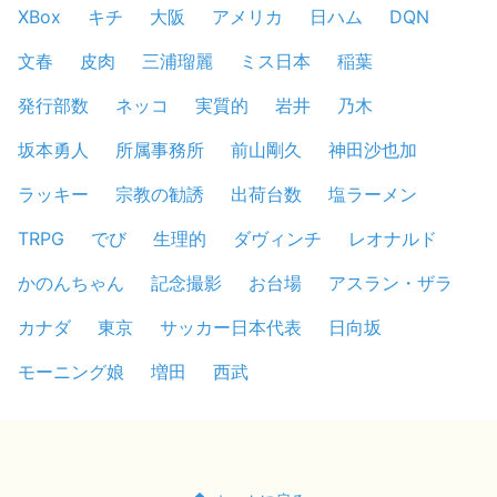
XBox
キチ
大阪
アメリカ
日ハム
DQN
文春
皮肉
三浦瑠麗
ミス日本
稲葉
発行部数
ネッコ
実質的
岩井
乃木
坂本勇人
所属事務所
前山剛久
神田沙也加
ラッキー
宗教の勧誘
出荷台数
塩ラーメン
TRPG
でび
生理的
ダヴィンチ
レオナルド
かのんちゃん
記念撮影
お台場
アスラン・ザラ
カナダ
東京
サッカー日本代表
日向坂
モーニング娘
増田
西武