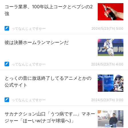
コーラ業界、100年以上コークとペプシの2
強
ってなんじぇですかー
2024/5/23(Th) 5:00
彼は決勝ホームランマシーンだ
ってなんじぇですかー
2024/5/23(Th) 4:00
とっくの昔に放送終了してるアニメとかの
公式サイト
ってなんじぇですかー
2024/5/23(Th) 3:00
サカナクション山口「うつ病です…」マネー
ジャー「ほーいw(ナゴヤ球場へ)」