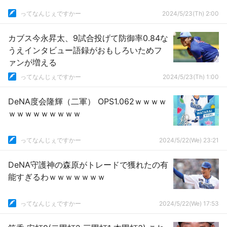
ってなんじぇですかー
2024/5/23(Th) 2:00
カブス今永昇太、9試合投げて防御率0.84な
うえインタビュー語録がおもしろいためフ
ァンが増える
ってなんじぇですかー
2024/5/23(Th) 1:00
DeNA度会隆輝（二軍） OPS1.062ｗｗｗｗ
ｗｗｗｗｗｗｗｗｗ
ってなんじぇですかー
2024/5/22(We) 23:21
DeNA守護神の森原がトレードで獲れたの有
能すぎるわｗｗｗｗｗｗｗ
ってなんじぇですかー
2024/5/22(We) 17:53