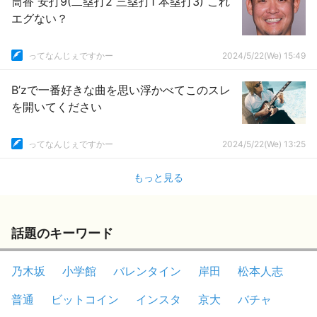
筒香 安打9(二塁打2 三塁打1 本塁打3) これ
エグない？
ってなんじぇですかー
2024/5/22(We) 15:49
B’zで一番好きな曲を思い浮かべてこのスレ
を開いてください
ってなんじぇですかー
2024/5/22(We) 13:25
もっと見る
話題のキーワード
乃木坂
小学館
バレンタイン
岸田
松本人志
普通
ビットコイン
インスタ
京大
バチャ