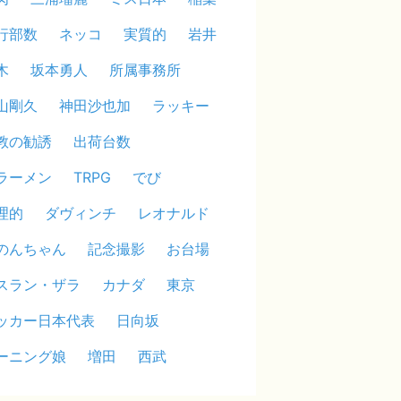
行部数
ネッコ
実質的
岩井
木
坂本勇人
所属事務所
山剛久
神田沙也加
ラッキー
教の勧誘
出荷台数
ラーメン
TRPG
でび
理的
ダヴィンチ
レオナルド
のんちゃん
記念撮影
お台場
スラン・ザラ
カナダ
東京
ッカー日本代表
日向坂
ーニング娘
増田
西武