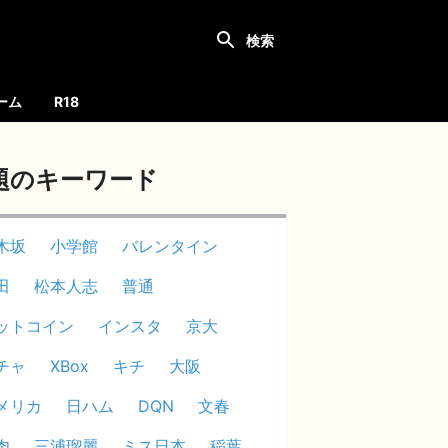
ーム
R18
題のキーワード
木坂
小学館
バレンタイン
田
松本人志
普通
ットコイン
インスタ
京大
チャ
XBox
キチ
大阪
メリカ
日ハム
DQN
文春
肉
三浦瑠麗
ミス日本
稲葉