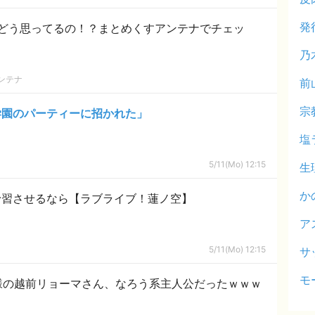
発
どう思ってるの！？まとめくすアンテナでチェッ
乃
ンテナ
前
宗
学園のパーティーに招かれた」
塩
5/11(Mo) 12:15
生
か
予習させるなら【ラブライブ！蓮ノ空】
ア
5/11(Mo) 12:15
サ
モ
様の越前リョーマさん、なろう系主人公だったｗｗｗ