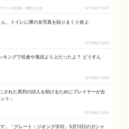
やアニメの評価・感想まとめ
5/11(Mo) 12:07
さん、トイレに裸の女写真を貼りまくり炎上
5/11(Mo) 12:05
ンキングで佐倉や鬼頭より上だったよ？ どうすん
5/11(Mo) 12:05
りにされた異邦の詩人を助けるためにプレイヤーが合
ベント」
5/11(Mo) 12:04
」「グレート・ジオング(EX)」5月13日のガシャ