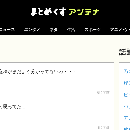
ニュース
エンタメ
ネタ
生活
スポーツ
アニメ･ゲ
話
意味がまだよく分かってないわ・・・
乃
岸
6時間前
ビ
バ
と思ってた…
ア
1時間前
皮