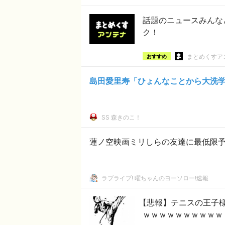
話題のニュースみんな
ク！
まとめくすア
おすすめ
島田愛里寿「ひょんなことから大洗
SS 森きのこ！
蓮ノ空映画ミリしらの友達に最低限
ラブライブ! 曜ちゃんのヨーソロー!速報
【悲報】テニスの王子
ｗｗｗｗｗｗｗｗｗｗ