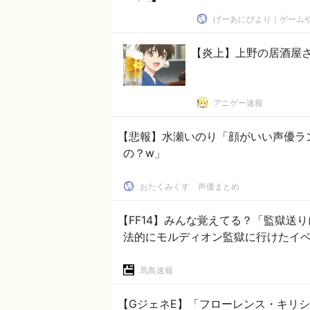
げーあにびより｜ゲーム
【炎上】上野の居酒屋
アニゲー速報
【悲報】水瀬いのり「顔がいい声優ラ
の？w」
おたくみくす 声優まとめ
【FF14】みんな覚えてる？「監獄送
法的にモルディオン監獄に行けたイ
馬鳥速報
【GジェネE】「フローレンス・キリシマ