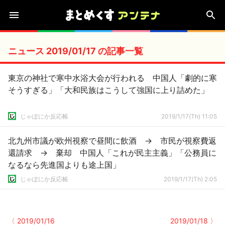
ニュース 2019/01/17 の記事一覧
東京の神社で寒中水浴大会が行われる 中国人「劇的に寒
そうすぎる」「大和民族はこうして強国に上り詰めた」
じゃぽにか反応帳
2019/1/17(Th) 11:05
北九州市議が欧州視察で昼間に飲酒 → 市民が視察費返
還請求 → 棄却 中国人「これが民主主義」「公務員に
なるなら先進国よりも途上国」
じゃぽにか反応帳
2019/1/17(Th) 2:05
〈 2019/01/16
2019/01/18 〉