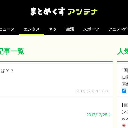
ニュース
エンタメ
ネタ
生活
スポーツ
アニメ･ゲ
の記事一覧
人
Lは？？
“
ロ
表
2017/5/26(Fr) 16:03
【
ン
2017/12/25 〉
w