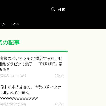
ーム
R18
気の記事
国宝級のボディライン”横野すみれ、ゼ
距離グラビアで魅了 『PARADE』裏
紙飾る
芸能人ニュース速報
36分前
画像】松本人志さん、大勢の若いファ
に囲まれてご満悦
wwwwwwwwwwwww
芸能人の気になる噂
48分前