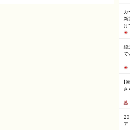
カ
新
け
綾
て
【
さ
2
ア