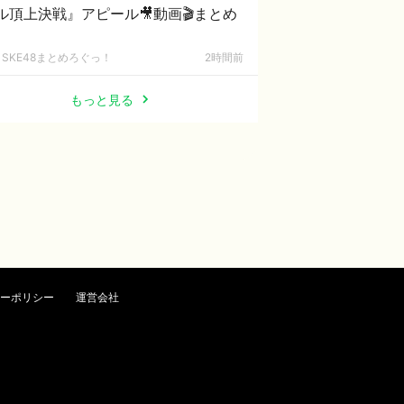
ル頂上決戦』アピール🎥動画🎬まとめ
SKE48まとめろぐっ！
2時間前
もっと見る
ーポリシー
運営会社