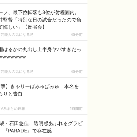
ープ、最下位転落も3位が射程圏内。
井監督「特別な日の試合だったので負
て悔しい」【反省会】
芸能人の気になる噂
48分前
瀬はるかの丸出し上半身ヤバすぎだっ
wwwwwww
芸能人の気になる噂
48分前
衝撃】きゃりーぱみゅぱみゅ 本名を
らりと告白
V系まとめ速報
1時間前
0歳・石田悠佳、透明感あふれるグラビ
 『PARADE』で存在感