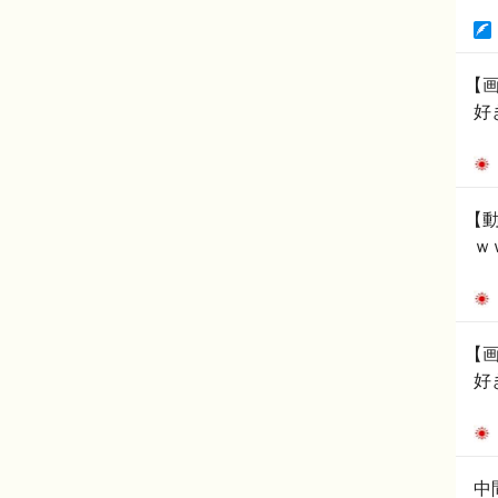
【
好
【
ｗ
【
好
中