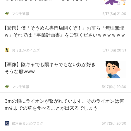
マジ卍速報
5/17(Su) 21:00
【驚愕】僕「そうめん専門店開くぞ！」お前ら「無理無理
w」それでは『事業計画書』をご覧くださいｗｗｗｗｗｗ
おうまがタイムズ
5/17(Su) 20:31
【画像】陰キャでも陽キャでもない奴が好き
そうな服www
マジ卍速報
5/17(Su) 20:30
3mの鎖にライオンが繋がれています。そのライオンは何
m先までの草を食べることが出来るでしょう
銀河系まとめブログ
5/17(Su) 20:30