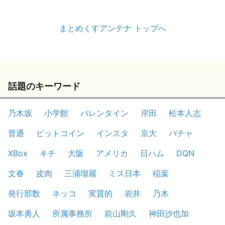
まとめくすアンテナ トップへ
話題のキーワード
乃木坂
小学館
バレンタイン
岸田
松本人志
普通
ビットコイン
インスタ
京大
バチャ
XBox
キチ
大阪
アメリカ
日ハム
DQN
文春
皮肉
三浦瑠麗
ミス日本
稲葉
発行部数
ネッコ
実質的
岩井
乃木
坂本勇人
所属事務所
前山剛久
神田沙也加