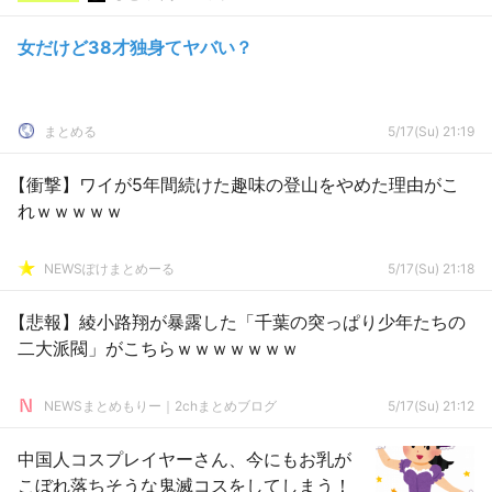
女だけど38才独身てヤバい？
まとめる
5/17(Su) 21:19
【衝撃】ワイが5年間続けた趣味の登山をやめた理由がこ
れｗｗｗｗｗ
NEWSぽけまとめーる
5/17(Su) 21:18
【悲報】綾小路翔が暴露した「千葉の突っぱり少年たちの
二大派閥」がこちらｗｗｗｗｗｗｗ
NEWSまとめもりー｜2chまとめブログ
5/17(Su) 21:12
中国人コスプレイヤーさん、今にもお乳が
こぼれ落ちそうな鬼滅コスをしてしまう！