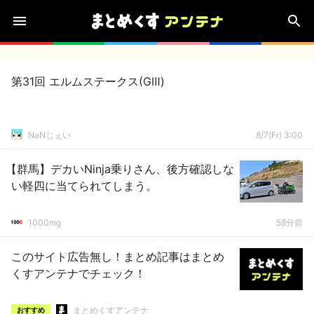
第31回 エルムステークス(GⅢ)
NaNじぇい
8/7(Fr) 3:00
【群馬】デカいNinja乗りさん、後方確認しな
い軽四に当てられてしまう。
1000mg
58分前
このサイト広告無し！まとめ記事はまとめ
くすアンテナでチェック！
まとめくすアンテナ
おすすめ