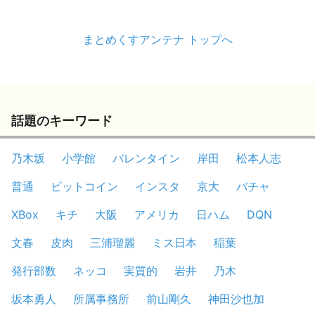
まとめくすアンテナ トップへ
話題のキーワード
乃木坂
小学館
バレンタイン
岸田
松本人志
普通
ビットコイン
インスタ
京大
バチャ
XBox
キチ
大阪
アメリカ
日ハム
DQN
文春
皮肉
三浦瑠麗
ミス日本
稲葉
発行部数
ネッコ
実質的
岩井
乃木
坂本勇人
所属事務所
前山剛久
神田沙也加