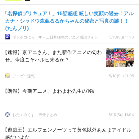
「名探偵プリキュア！」15話感想 眩しい笑顔の過去！アル
カナ・シャドウ森亜るるかちゃんの秘密と写真の謎！！
(たんプリ)
ポンポコにゅーす - 三日月狸璃のアニメ感想サイト
5/10(Su) 11:13
【速報】京アニさん、また新作アニメの匂わ
せ。今度こそハルヒ来るか？
アニゲー速報
5/10(Su) 11:05
【朗報】今期アニメ、よわよわ先生の1強
おたくみくす 声優まとめ
5/10(Su) 11:04
【遊戯王】エルフェンノーツって黄色以外あんまアイドル
感ないよな