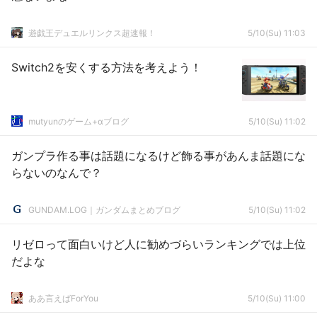
遊戯王デュエルリンクス超速報！
5/10(Su) 11:03
Switch2を安くする方法を考えよう！
mutyunのゲーム+αブログ
5/10(Su) 11:02
ガンプラ作る事は話題になるけど飾る事があんま話題にな
らないのなんで？
GUNDAM.LOG｜ガンダムまとめブログ
5/10(Su) 11:02
リゼロって面白いけど人に勧めづらいランキングでは上位
だよな
ああ言えばForYou
5/10(Su) 11:00