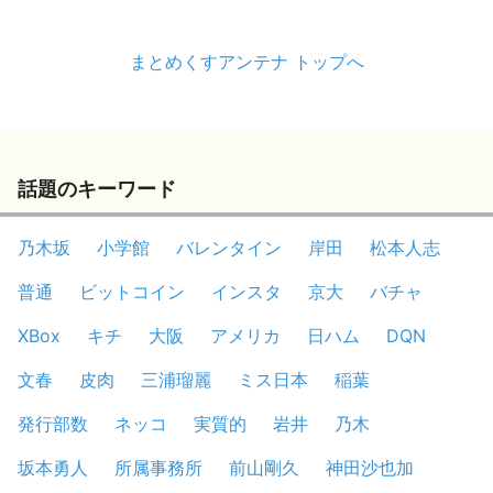
まとめくすアンテナ トップへ
話題のキーワード
乃木坂
小学館
バレンタイン
岸田
松本人志
普通
ビットコイン
インスタ
京大
バチャ
XBox
キチ
大阪
アメリカ
日ハム
DQN
文春
皮肉
三浦瑠麗
ミス日本
稲葉
発行部数
ネッコ
実質的
岩井
乃木
坂本勇人
所属事務所
前山剛久
神田沙也加