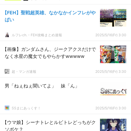
【FEH】聖戦超英雄、なかなかインフレがや
ばい
ルフレch. - FEH攻略まとめ速報
2025/5/16(Fr) 3:30
【画像】ガンダムさん、ジークアクスだけで
なく水星の魔女でもやらかすwwwww
超・マンガ速報
2025/5/16(Fr) 3:30
男「ねぇねぇ聞いてよ」 妹「ん」
SSまにあっくす！
2025/5/16(Fr) 3:30
【ウマ娘】シーナトレとルビトレどっちがク
ソボケ？