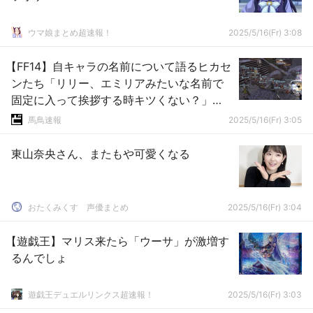
ウマ娘まとめ超速報！
2025/5/16(Fr) 3:08
【FF14】自キャラの名前について語るヒカセ
ンたち「リリー、エミリアみたいな名前で
固定に入って挨拶する時キツくない？」
「ジョブ名で呼ぶ奴は人として見てない」
馬鳥速報
2025/5/16(Fr) 3:05
東山奈央さん、またもや可愛くなる
おたくみくす 声優まとめ
2025/5/16(Fr) 3:04
【遊戯王】マリス来たら「ウーサ」が激増す
るんでしょ
遊戯王デュエルリンクス超速報！
2025/5/16(Fr) 3:03