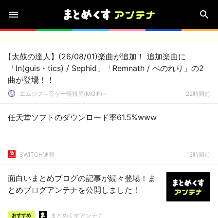
【太鼓の達人】(26/08/01)楽曲が追加！ 追加楽曲に
「ln(guis・tics) / Sephid」「Remnath / ぺのれり」の2
曲が登場！！
エムジフ～音ゲー情報局(MGIF)～
22時間前
任天堂ソフトのダウンロード率61.5%www
SWITCH速報
12時間前
面白いまとめブログの記事が続々登場！ま
とめブログアンテナを公開しました！
まとめくすアンテナ
おすすめ