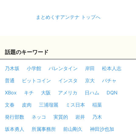
まとめくすアンテナ トップへ
話題のキーワード
乃木坂
小学館
バレンタイン
岸田
松本人志
普通
ビットコイン
インスタ
京大
バチャ
XBox
キチ
大阪
アメリカ
日ハム
DQN
文春
皮肉
三浦瑠麗
ミス日本
稲葉
発行部数
ネッコ
実質的
岩井
乃木
坂本勇人
所属事務所
前山剛久
神田沙也加