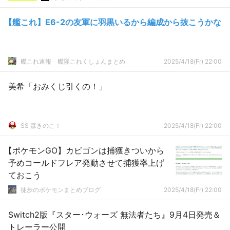
【艦これ】E6-2の友軍に羽黒いるから編成から抜こうかな
艦これ速報 艦隊これくしょんまとめ
2025/4/18(Fr) 22:00
美希「おみくじ引くの！」
SS 森きのこ！
2025/4/18(Fr) 22:00
【ポケモンGO】カビゴンは捕獲きついから
予めコールドフレア発動させて捕獲率上げ
ておこう
徒歩のポケモンまとめブログ
2025/4/18(Fr) 22:00
Switch2版『スター･ウォーズ 無法者たち』9月4日発売＆
トレーラー公開