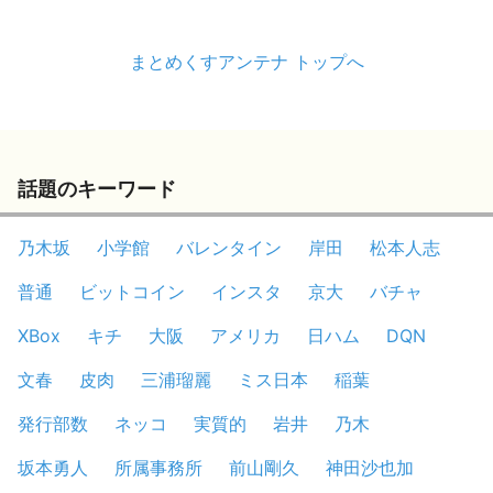
まとめくすアンテナ トップへ
話題のキーワード
乃木坂
小学館
バレンタイン
岸田
松本人志
普通
ビットコイン
インスタ
京大
バチャ
XBox
キチ
大阪
アメリカ
日ハム
DQN
文春
皮肉
三浦瑠麗
ミス日本
稲葉
発行部数
ネッコ
実質的
岩井
乃木
坂本勇人
所属事務所
前山剛久
神田沙也加