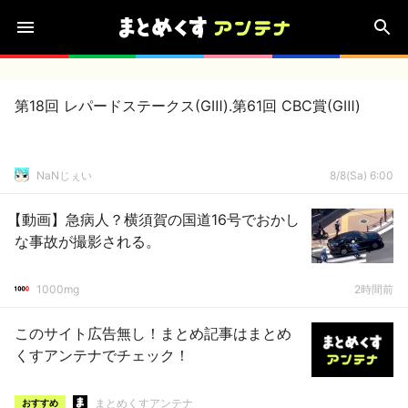
第18回 レパードステークス(GⅢ).第61回 CBC賞(GⅢ)
NaNじぇい
8/8(Sa) 6:00
【動画】急病人？横須賀の国道16号でおかし
な事故が撮影される。
1000mg
2時間前
このサイト広告無し！まとめ記事はまとめ
くすアンテナでチェック！
まとめくすアンテナ
おすすめ