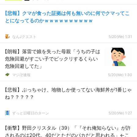
【悲報】クマが食った証拠は何も無いのに何でクマってこ
とになってるのかｗｗｗｗｗｗｗｗｗｗ
なんJクエスト
5/20(We) 1:31
【朗報】落雷で娘を失った母親「うちの子は
危険回避がすごい子でビックリするくらい
危険回避してた」
マジ卍速報
5/20(We) 1:30
【悲報】ぶっちゃけ、地物しか使ってない海鮮丼が1番じゃ
ね？？？？？
ずっと日曜日のターン
5/20(We) 1:27
【衝撃】野田クリスタル（39）「『それ俺知らない』が許
されるのは20代。40だとただのバカだと思われる」←こ