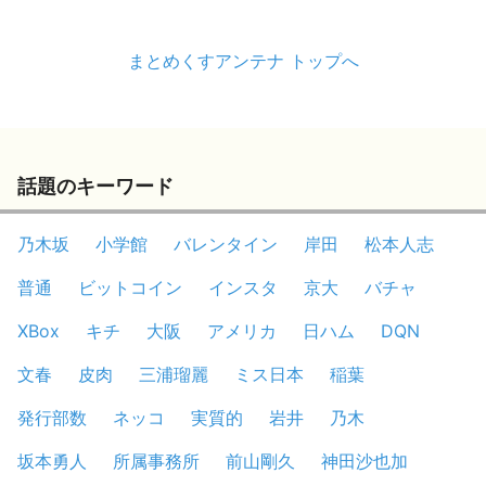
まとめくすアンテナ トップへ
話題のキーワード
乃木坂
小学館
バレンタイン
岸田
松本人志
普通
ビットコイン
インスタ
京大
バチャ
XBox
キチ
大阪
アメリカ
日ハム
DQN
文春
皮肉
三浦瑠麗
ミス日本
稲葉
発行部数
ネッコ
実質的
岩井
乃木
坂本勇人
所属事務所
前山剛久
神田沙也加