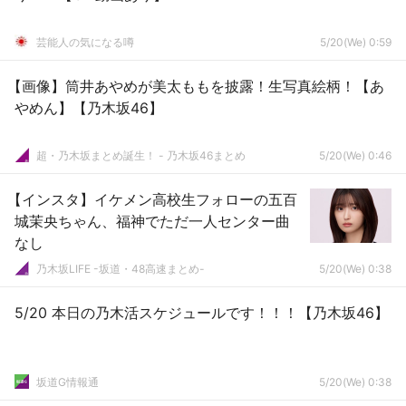
芸能人の気になる噂
5/20(We) 0:59
【画像】筒井あやめが美太ももを披露！生写真絵柄！【あ
やめん】【乃木坂46】
超・乃木坂まとめ誕生！ - 乃木坂46まとめ
5/20(We) 0:46
【インスタ】イケメン高校生フォローの五百
城茉央ちゃん、福神でただ一人センター曲
なし
乃木坂LIFE -坂道・48高速まとめ-
5/20(We) 0:38
5/20 本日の乃木活スケジュールです！！！【乃木坂46】
坂道G情報通
5/20(We) 0:38