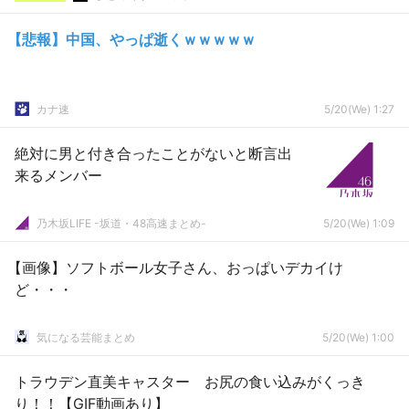
【悲報】中国、やっぱ逝くｗｗｗｗｗ
カナ速
5/20(We) 1:27
絶対に男と付き合ったことがないと断言出
来るメンバー
乃木坂LIFE -坂道・48高速まとめ-
5/20(We) 1:09
【画像】ソフトボール女子さん、おっぱいデカイけ
ど・・・
気になる芸能まとめ
5/20(We) 1:00
トラウデン直美キャスター お尻の食い込みがくっき
り！！【GIF動画あり】