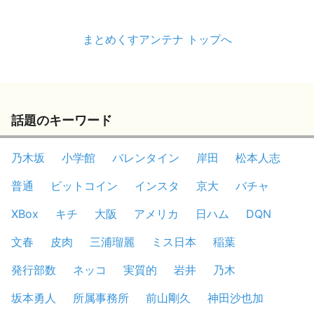
まとめくすアンテナ トップへ
話題のキーワード
乃木坂
小学館
バレンタイン
岸田
松本人志
普通
ビットコイン
インスタ
京大
バチャ
XBox
キチ
大阪
アメリカ
日ハム
DQN
文春
皮肉
三浦瑠麗
ミス日本
稲葉
発行部数
ネッコ
実質的
岩井
乃木
坂本勇人
所属事務所
前山剛久
神田沙也加