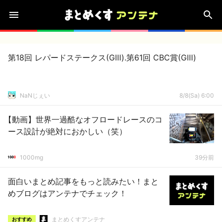
第18回 レパードステークス(GⅢ).第61回 CBC賞(GⅢ)
NaNじぇい
8/8(Sa) 6:00
【動画】世界一過酷なオフロードレースのコ
ース設計が絶対におかしい（笑）
1000mg
39分前
面白いまとめ記事をもっと読みたい！まと
めブログはアンテナでチェック！
まとめくすアンテナ
おすすめ