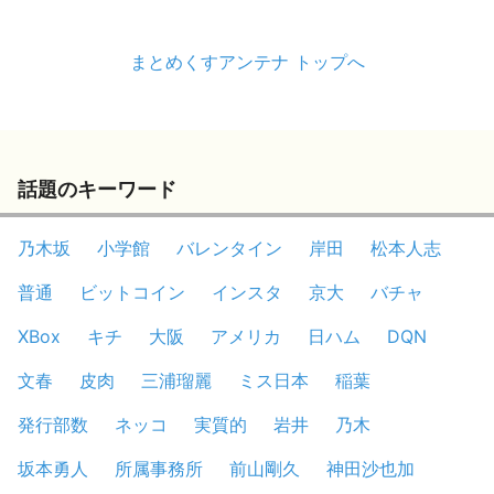
まとめくすアンテナ トップへ
話題のキーワード
乃木坂
小学館
バレンタイン
岸田
松本人志
普通
ビットコイン
インスタ
京大
バチャ
XBox
キチ
大阪
アメリカ
日ハム
DQN
文春
皮肉
三浦瑠麗
ミス日本
稲葉
発行部数
ネッコ
実質的
岩井
乃木
坂本勇人
所属事務所
前山剛久
神田沙也加