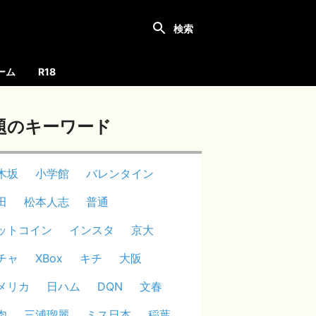
ーム
R18
題のキーワード
木坂
小学館
バレンタイン
田
松本人志
普通
ットコイン
インスタ
京大
チャ
XBox
キチ
大阪
メリカ
日ハム
DQN
文春
肉
三浦瑠麗
ミス日本
稲葉