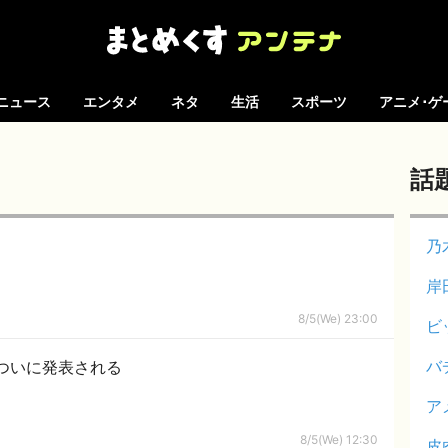
ニュース
エンタメ
ネタ
生活
スポーツ
アニメ･ゲ
話
乃
岸
8/5(We) 23:00
ビ
バ
ついに発表される
ア
8/5(We) 12:30
皮