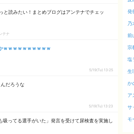
発
っと読みたい！まとめブログはアンテナでチェッ
乃
ンテナ
前
宗
かｗｗｗｗｗｗｗｗｗｗ
塩
5/19(Tu) 13:25
生
か
たんだろうな
ア
5/19(Tu) 13:23
サ
モ
も吸ってる選手がいた」発言を受けて尿検査を実施し