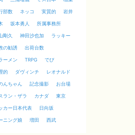
行部数
ネッコ
実質的
岩井
木
坂本勇人
所属事務所
山剛久
神田沙也加
ラッキー
教の勧誘
出荷台数
ラーメン
TRPG
でび
理的
ダヴィンチ
レオナルド
のんちゃん
記念撮影
お台場
スラン・ザラ
カナダ
東京
ッカー日本代表
日向坂
ーニング娘
増田
西武