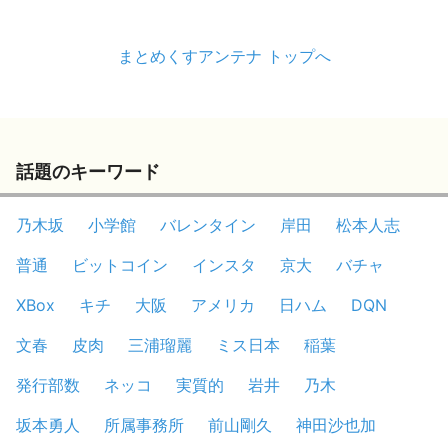
まとめくすアンテナ トップへ
話題のキーワード
乃木坂
小学館
バレンタイン
岸田
松本人志
普通
ビットコイン
インスタ
京大
バチャ
XBox
キチ
大阪
アメリカ
日ハム
DQN
文春
皮肉
三浦瑠麗
ミス日本
稲葉
発行部数
ネッコ
実質的
岩井
乃木
坂本勇人
所属事務所
前山剛久
神田沙也加