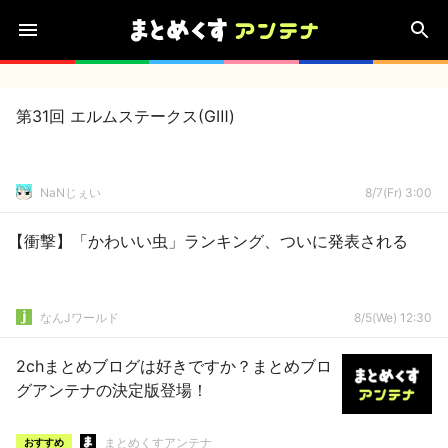
第31回 エルムステークス(GⅢ)
NaNじぇい
8/7(Fr) 3:00
【衝撃】「かわいい虫」ランキング、ついに発表される
なんJワールド
8/5(We) 12:30
2chまとめブログは好きですか？まとめブロ
グアンテナの決定版登場！
まとめくすアンテナ
おすすめ