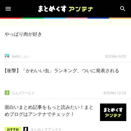
やっぱり肉が好き
NaNじぇい
8/5(We) 6:00
【衝撃】「かわいい虫」ランキング、ついに発表される
なんJワールド
8/5(We) 12:30
面白いまとめ記事をもっと読みたい！まと
めブログはアンテナでチェック！
まとめくすアンテナ
おすすめ