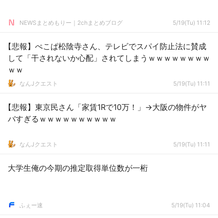
NEWSまとめもりー｜2chまとめブログ
5/19(Tu) 11:12
【悲報】ぺこぱ松陰寺さん、テレビでスパイ防止法に賛成
して「干されないか心配」されてしまうｗｗｗｗｗｗｗｗ
ｗｗ
なんJクエスト
5/19(Tu) 11:11
【悲報】東京民さん「家賃1Rで10万！」→大阪の物件がヤ
バすぎるｗｗｗｗｗｗｗｗｗｗ
なんJクエスト
5/19(Tu) 11:11
大学生俺の今期の推定取得単位数が一桁
ふぇー速
5/19(Tu) 11:04