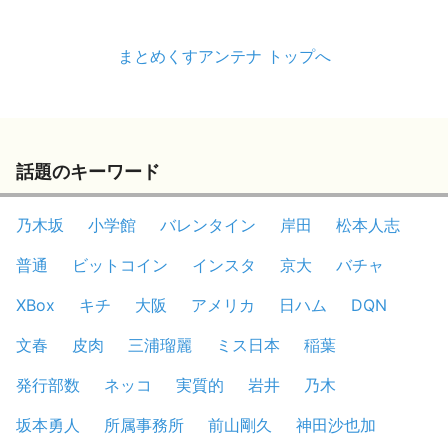
まとめくすアンテナ トップへ
話題のキーワード
乃木坂
小学館
バレンタイン
岸田
松本人志
普通
ビットコイン
インスタ
京大
バチャ
XBox
キチ
大阪
アメリカ
日ハム
DQN
文春
皮肉
三浦瑠麗
ミス日本
稲葉
発行部数
ネッコ
実質的
岩井
乃木
坂本勇人
所属事務所
前山剛久
神田沙也加