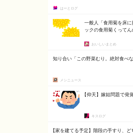
はーとログ
一般人「食用菊を床に
ックの食用菊くってん
おいしいまとめ
知り合い「この野菜むり。絶対食べ
メシニュース
【仰天】嫁姑問題で発覚
キスログ
【家を建てる予定】階段の手すり、ど