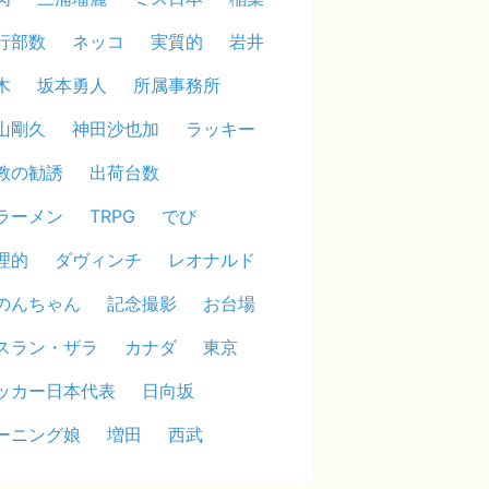
行部数
ネッコ
実質的
岩井
木
坂本勇人
所属事務所
山剛久
神田沙也加
ラッキー
教の勧誘
出荷台数
ラーメン
TRPG
でび
理的
ダヴィンチ
レオナルド
のんちゃん
記念撮影
お台場
スラン・ザラ
カナダ
東京
ッカー日本代表
日向坂
ーニング娘
増田
西武