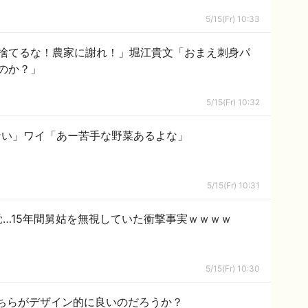
5/15(Fr) 10:33
捨てるな！農家に謝れ！」堀江貴文「おまえ刺身パ
のか？」
5/15(Fr) 10:32
ない」ワイ「あー苦手な野菜あるよな」
5/15(Fr) 10:31
…15年間舅姑を無視していた衝撃事実ｗｗｗｗ
5/15(Fr) 10:30
ちらがデザイン的に良いのだろうか？