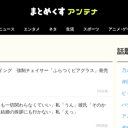
ニュース
エンタメ
ネタ
生活
スポーツ
アニメ･ゲ
話
イング 強制チェイサー「ふらつくビアグラス」発売
乃
岸
53分前
ビ
バ
ても一切関わらなくていい」私「うん」彼氏「そのか
。結婚の挨拶にも行かない」私「えっ」
ア
3時間前
皮