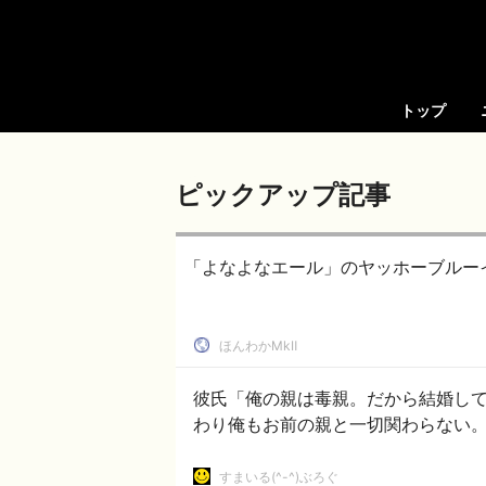
トップ
ピックアップ記事
「よなよなエール」のヤッホーブルー
ほんわかMkⅡ
彼氏「俺の親は毒親。だから結婚し
わり俺もお前の親と一切関わらない
すまいる(^-^)ぶろぐ