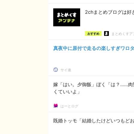
2chまとめブログは
まとめくすア
おすすめ
真夜中に原付で走るの楽しすぎワロ
サイ速
嫁「はい。夕御飯」ぼく「は？……肉
くていいよ」
はーとログ
既婚トッモ「結婚したけどいつもど