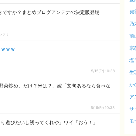
発
好きですか？まとめブログアンテナの決定版登場！
乃
ンテナ
前
宗
タｗｗｗ
塩
5/15(Fr) 10:38
生
か
野菜炒め、だけ？米は？」嫁「文句あるなら食べな
ア
5/15(Fr) 10:33
サ
モ
おり遊びたいし誘ってくれや」ワイ「おう！」