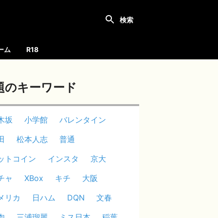
ーム
R18
題のキーワード
木坂
小学館
バレンタイン
田
松本人志
普通
ットコイン
インスタ
京大
チャ
XBox
キチ
大阪
メリカ
日ハム
DQN
文春
肉
三浦瑠麗
ミス日本
稲葉