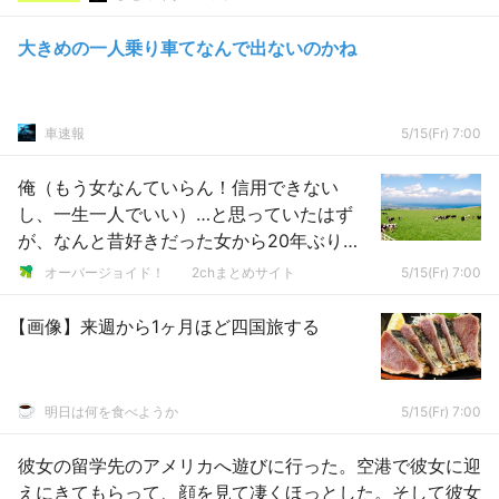
大きめの一人乗り車てなんで出ないのかね
車速報
5/15(Fr) 7:00
俺（もう女なんていらん！信用できない
し、一生一人でいい）…と思っていたはず
が、なんと昔好きだった女から20年ぶりに
連絡がきた結果……..
オーバージョイド！ 2chまとめサイト
5/15(Fr) 7:00
【画像】来週から1ヶ月ほど四国旅する
明日は何を食べようか
5/15(Fr) 7:00
彼女の留学先のアメリカへ遊びに行った。空港で彼女に迎
えにきてもらって、顔を見て凄くほっとした。そして彼女