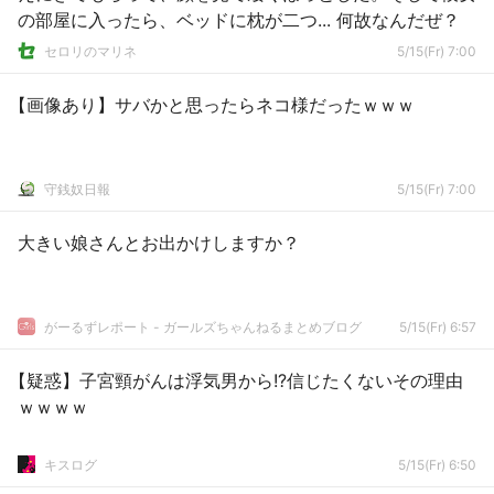
の部屋に入ったら、ベッドに枕が二つ... 何故なんだぜ？
セロリのマリネ
5/15(Fr) 7:00
【画像あり】サバかと思ったらネコ様だったｗｗｗ
守銭奴日報
5/15(Fr) 7:00
大きい娘さんとお出かけしますか？
がーるずレポート - ガールズちゃんねるまとめブログ
5/15(Fr) 6:57
【疑惑】子宮頸がんは浮気男から!?信じたくないその理由
ｗｗｗｗ
キスログ
5/15(Fr) 6:50