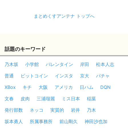
まとめくすアンテナ トップへ
話題のキーワード
乃木坂
小学館
バレンタイン
岸田
松本人志
普通
ビットコイン
インスタ
京大
バチャ
XBox
キチ
大阪
アメリカ
日ハム
DQN
文春
皮肉
三浦瑠麗
ミス日本
稲葉
発行部数
ネッコ
実質的
岩井
乃木
坂本勇人
所属事務所
前山剛久
神田沙也加