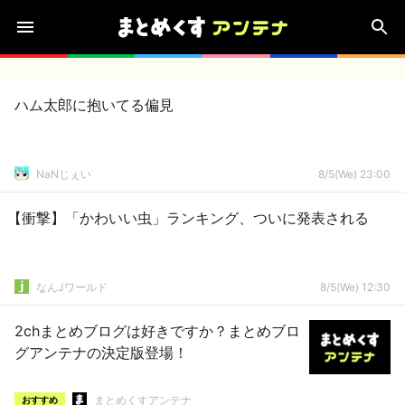
ハム太郎に抱いてる偏見
NaNじぇい
8/5(We) 23:00
【衝撃】「かわいい虫」ランキング、ついに発表される
なんJワールド
8/5(We) 12:30
2chまとめブログは好きですか？まとめブロ
グアンテナの決定版登場！
まとめくすアンテナ
おすすめ