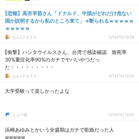
【悲報】高市早苗さん「ドナルド、中国がどれだけ危ない
国か説明するから私のところ来て」→断られるｗｗｗｗｗ
ｗｗｗｗｗ
なんJクエスト
5/14(Th) 12:59
【衝撃】ハンタウイルスさん、台湾で感染確認 致死率
30%重症化率90%のガチでヤバいやつだっ
た・・・・・・・・・
なんJクエスト
5/14(Th) 12:55
大学受験って楽しかったよな
ふぇー速
5/14(Th) 12:52
浜崎あゆみとかいう全盛期はガチで歌姫だった人
wwwww