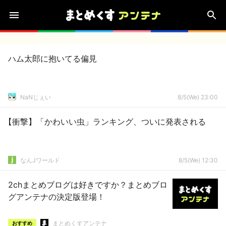
ハム太郎に抱いてる偏見
NaNじぇい
8/5(We) 23:00
【衝撃】「かわいい虫」ランキング、ついに発表される
なんJワールド
8/5(We) 12:30
2chまとめブログは好きですか？まとめブロ
グアンテナの決定版登場！
まとめくすアンテナ
おすすめ