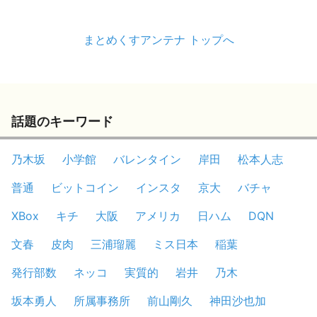
まとめくすアンテナ トップへ
話題のキーワード
乃木坂
小学館
バレンタイン
岸田
松本人志
普通
ビットコイン
インスタ
京大
バチャ
XBox
キチ
大阪
アメリカ
日ハム
DQN
文春
皮肉
三浦瑠麗
ミス日本
稲葉
発行部数
ネッコ
実質的
岩井
乃木
坂本勇人
所属事務所
前山剛久
神田沙也加