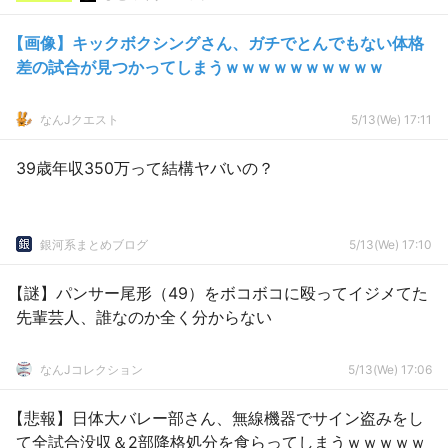
【画像】キックボクシングさん、ガチでとんでもない体格
差の試合が見つかってしまうｗｗｗｗｗｗｗｗｗｗ
なんJクエスト
5/13(We) 17:11
39歳年収350万って結構ヤバいの？
銀河系まとめブログ
5/13(We) 17:10
【謎】パンサー尾形（49）をボコボコに殴ってイジメてた
先輩芸人、誰なのか全く分からない
なんJコレクション
5/13(We) 17:06
【悲報】日体大バレー部さん、無線機器でサイン盗みをし
て全試合没収＆2部降格処分を食らってしまうｗｗｗｗｗ