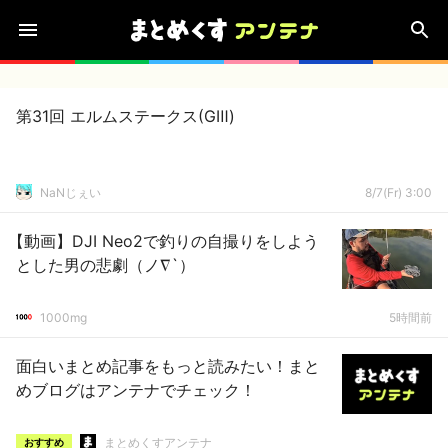
第31回 エルムステークス(GⅢ)
NaNじぇい
8/7(Fr) 3:00
【動画】DJI Neo2で釣りの自撮りをしよう
とした男の悲劇（ノ∇`）
1000mg
5時間前
面白いまとめ記事をもっと読みたい！まと
めブログはアンテナでチェック！
まとめくすアンテナ
おすすめ