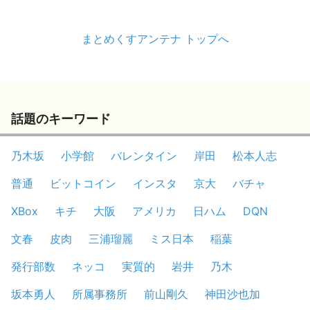
まとめくすアンテナ トップへ
話題のキーワード
乃木坂
小学館
バレンタイン
岸田
松本人志
普通
ビットコイン
インスタ
京大
バチャ
XBox
キチ
大阪
アメリカ
日ハム
DQN
文春
皮肉
三浦瑠麗
ミス日本
稲葉
発行部数
ネッコ
実質的
岩井
乃木
坂本勇人
所属事務所
前山剛久
神田沙也加