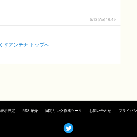
5/13(We) 16:49
くすアンテナ トップへ
表示設定
RSS 紹介
固定リンク作成ツール
お問い合わせ
プライバシ