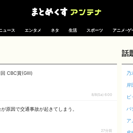
ニュース
エンタメ
ネタ
生活
スポーツ
アニメ･ゲ
話
回 CBC賞(GⅢ)
乃
岸
8/8(Sa) 6:00
ビ
バ
合が原因で交通事故が起きてしまう。
ア
27分前
皮