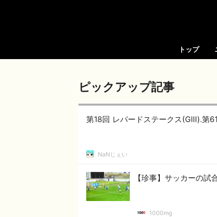
トップ
ピックアップ記事
第18回 レパードステークス(GⅢ).第61
NaNじぇい
【珍事】サッカーの試
1000mg