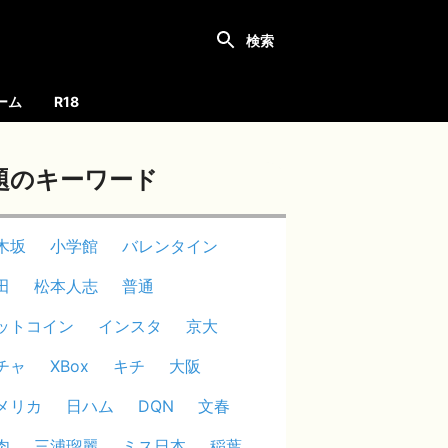
ーム
R18
題のキーワード
木坂
小学館
バレンタイン
田
松本人志
普通
ットコイン
インスタ
京大
チャ
XBox
キチ
大阪
メリカ
日ハム
DQN
文春
肉
三浦瑠麗
ミス日本
稲葉