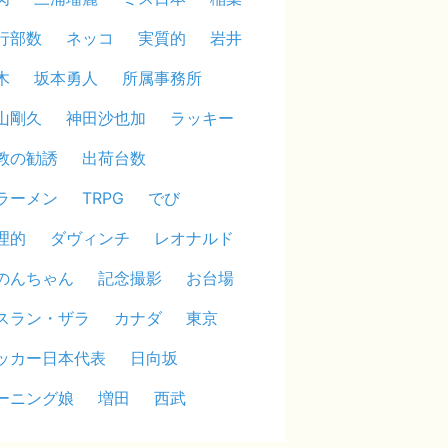
行部数
ネッコ
実質的
岩井
木
坂本勇人
所属事務所
山剛久
神田沙也加
ラッキー
教の勧誘
出荷台数
ラーメン
TRPG
でび
理的
ダヴィンチ
レオナルド
のんちゃん
記念撮影
お台場
スラン・ザラ
カナダ
東京
ッカー日本代表
日向坂
ーニング娘
増田
西武