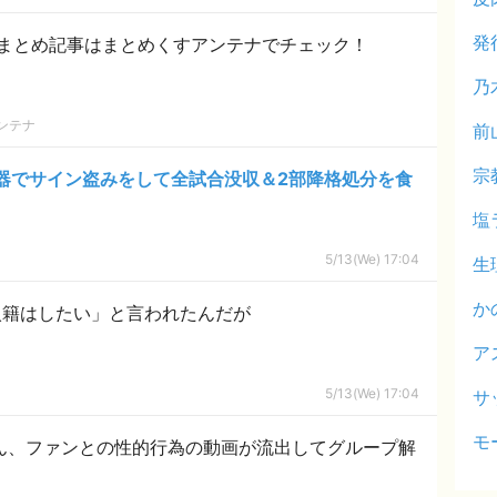
発
まとめ記事はまとめくすアンテナでチェック！
乃
ンテナ
前
宗
器でサイン盗みをして全試合没収＆2部降格処分を食
塩
5/13(We) 17:04
生
か
入籍はしたい」と言われたんだが
ア
5/13(We) 17:04
サ
モ
rさん、ファンとの性的行為の動画が流出してグループ解