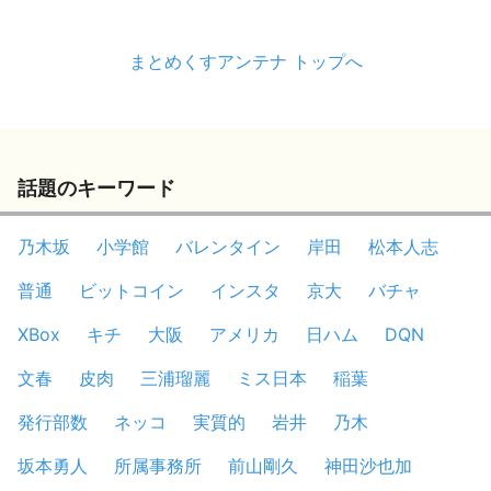
まとめくすアンテナ トップへ
話題のキーワード
乃木坂
小学館
バレンタイン
岸田
松本人志
普通
ビットコイン
インスタ
京大
バチャ
XBox
キチ
大阪
アメリカ
日ハム
DQN
文春
皮肉
三浦瑠麗
ミス日本
稲葉
発行部数
ネッコ
実質的
岩井
乃木
坂本勇人
所属事務所
前山剛久
神田沙也加