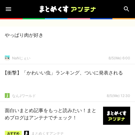
やっぱり肉が好き
NaNじぇい
8/5(We) 6:00
【衝撃】「かわいい虫」ランキング、ついに発表される
なんJワールド
8/5(We) 12:30
面白いまとめ記事をもっと読みたい！まと
めブログはアンテナでチェック！
まとめくすアンテナ
おすすめ