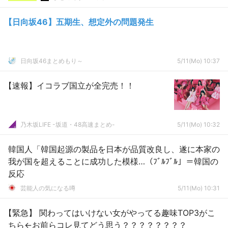
【日向坂46】五期生、想定外の問題発生
日向坂46まとめもり～
5/11(Mo) 10:37
【速報】イコラブ国立が全完売！！
乃木坂LIFE -坂道・48高速まとめ-
5/11(Mo) 10:32
韓国人「韓国起源の製品を日本が品質改良し、遂に本家の
我が国を超えることに成功した模様…（ﾌﾞﾙﾌﾞﾙ」＝韓国の
反応
芸能人の気になる噂
5/11(Mo) 10:31
【緊急】 関わってはいけない女がやってる趣味TOP3がこ
ちら←お前らコレ見てどう思う？？？？？？？？