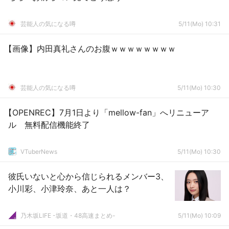
芸能人の気になる噂
5/11(Mo) 10:31
【画像】内田真礼さんのお腹ｗｗｗｗｗｗｗｗ
芸能人の気になる噂
5/11(Mo) 10:30
【OPENREC】7月1日より「mellow-fan」へリニューア
ル 無料配信機能終了
VTuberNews
5/11(Mo) 10:30
彼氏いないと心から信じられるメンバー3、
小川彩、小津玲奈、あと一人は？
乃木坂LIFE -坂道・48高速まとめ-
5/11(Mo) 10:09