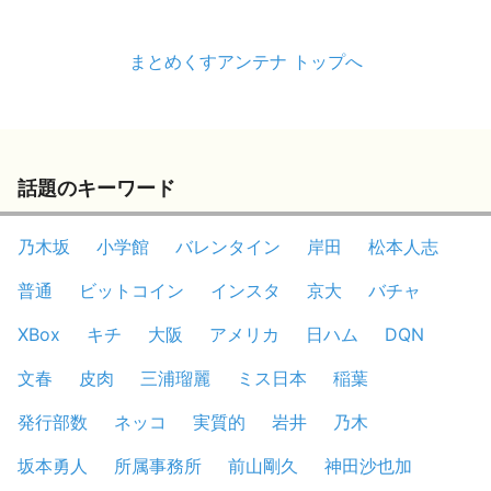
まとめくすアンテナ トップへ
話題のキーワード
乃木坂
小学館
バレンタイン
岸田
松本人志
普通
ビットコイン
インスタ
京大
バチャ
XBox
キチ
大阪
アメリカ
日ハム
DQN
文春
皮肉
三浦瑠麗
ミス日本
稲葉
発行部数
ネッコ
実質的
岩井
乃木
坂本勇人
所属事務所
前山剛久
神田沙也加