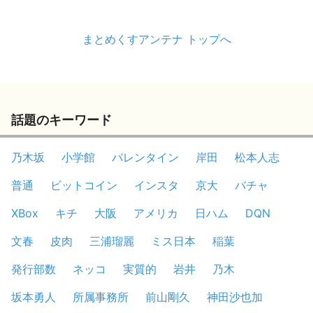
まとめくすアンテナ トップへ
話題のキーワード
乃木坂
小学館
バレンタイン
岸田
松本人志
普通
ビットコイン
インスタ
京大
バチャ
XBox
キチ
大阪
アメリカ
日ハム
DQN
文春
皮肉
三浦瑠麗
ミス日本
稲葉
発行部数
ネッコ
実質的
岩井
乃木
坂本勇人
所属事務所
前山剛久
神田沙也加