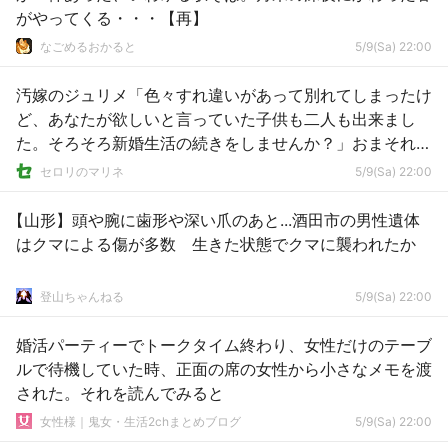
がやってくる・・・【再】
なごめるおかると
5/9(Sa) 22:00
汚嫁のジュリメ「色々すれ違いがあって別れてしまったけ
ど、あなたが欲しいと言っていた子供も二人も出来まし
た。そろそろ新婚生活の続きをしませんか？」おまそれ誰
の子だよｗ
セロリのマリネ
5/9(Sa) 22:00
【山形】頭や腕に歯形や深い爪のあと...酒田市の男性遺体
はクマによる傷が多数 生きた状態でクマに襲われたか
登山ちゃんねる
5/9(Sa) 22:00
婚活パーティーでトークタイム終わり、女性だけのテーブ
ルで待機していた時、正面の席の女性から小さなメモを渡
された。それを読んでみると
女性様｜鬼女・生活2chまとめブログ
5/9(Sa) 22:00