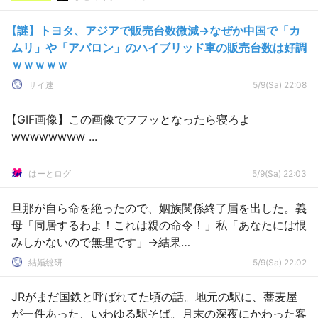
【謎】トヨタ、アジアで販売台数微減→なぜか中国で「カ
ムリ」や「アバロン」のハイブリッド車の販売台数は好調
ｗｗｗｗｗ
サイ速
5/9(Sa) 22:08
【GIF画像】この画像でフフッとなったら寝ろよ
wwwwwwww ...
はーとログ
5/9(Sa) 22:03
旦那が自ら命を絶ったので、姻族関係終了届を出した。義
母「同居するわよ！これは親の命令！」私「あなたには恨
みしかないので無理です」→結果…
結婚総研
5/9(Sa) 22:02
JRがまだ国鉄と呼ばれてた頃の話。地元の駅に、蕎麦屋
が一件あった、いわゆる駅そば。月末の深夜にかわった客