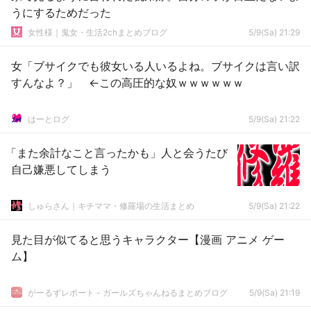
うにするためだった
女性様｜鬼女・生活2chまとめブログ
5/9(Sa) 21:29
女「ブサイクでも彼女いる人いるよね。ブサイクは言い訳
すんなよ？」 ←この高圧的な奴ｗｗｗｗｗｗ
はーとログ
5/9(Sa) 21:22
「また余計なこと言ったかも」人と会うたび
自己嫌悪してしまう
しゅらさん｜キチママ・修羅場の生活まとめ
5/9(Sa) 21:22
見た目が似てると思うキャラクター【漫画 アニメ ゲー
ム】
がーるずレポート - ガールズちゃんねるまとめブログ
5/9(Sa) 21:19