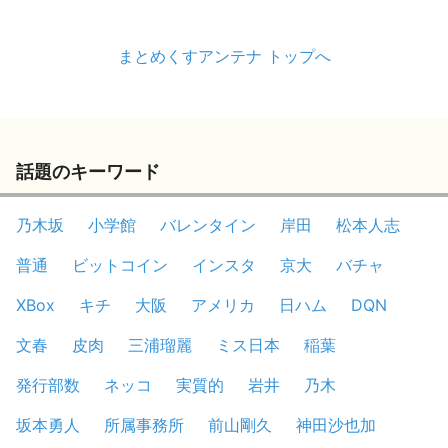
まとめくすアンテナ トップへ
話題のキーワード
乃木坂
小学館
バレンタイン
岸田
松本人志
普通
ビットコイン
インスタ
京大
バチャ
XBox
キチ
大阪
アメリカ
日ハム
DQN
文春
皮肉
三浦瑠麗
ミス日本
稲葉
発行部数
ネッコ
実質的
岩井
乃木
坂本勇人
所属事務所
前山剛久
神田沙也加