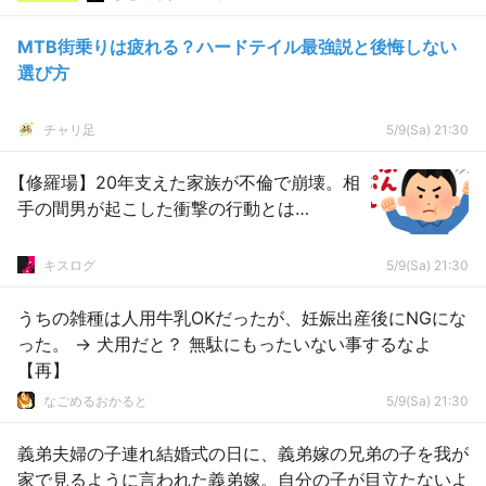
MTB街乗りは疲れる？ハードテイル最強説と後悔しない
選び方
チャリ足
5/9(Sa) 21:30
【修羅場】20年支えた家族が不倫で崩壊。相
手の間男が起こした衝撃の行動とは…
キスログ
5/9(Sa) 21:30
うちの雑種は人用牛乳OKだったが、妊娠出産後にNGにな
った。 → 犬用だと？ 無駄にもったいない事するなよ
【再】
なごめるおかると
5/9(Sa) 21:30
義弟夫婦の子連れ結婚式の日に、義弟嫁の兄弟の子を我が
家で見るように言われた義弟嫁。自分の子が目立たないよ