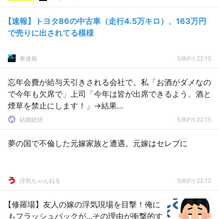
【速報】トヨタ86の中古車（走行4.5万キロ）、163万円
で売りに出されてる模様
車速報
5/8(Fr) 22:15
忘年会費が給与天引きされる会社で。私「お酒がダメなの
で今年も欠席で」上司「今年は皆が出席できるよう、酒と
煙草を禁止にします！」→結果…
結婚総研
5/8(Fr) 22:15
夢の国で不倫した元嫁家族と遭遇。元嫁はセレブに
浮気ちゃんねる
5/8(Fr) 22:12
【修羅場】友人の嫁の浮気現場を目撃！俺に
もフラッシュバックが…その理由が衝撃的す