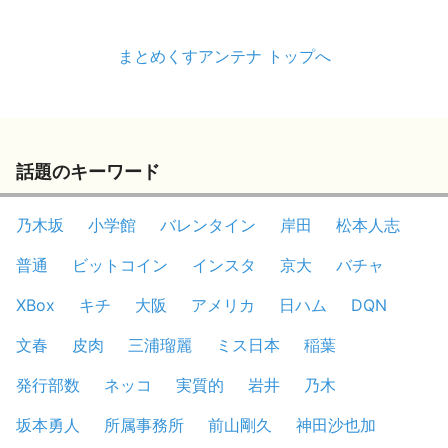
まとめくすアンテナ トップへ
話題のキーワード
乃木坂
小学館
バレンタイン
岸田
松本人志
普通
ビットコイン
インスタ
京大
バチャ
XBox
キチ
大阪
アメリカ
日ハム
DQN
文春
皮肉
三浦瑠麗
ミス日本
稲葉
発行部数
ネッコ
実質的
岩井
乃木
坂本勇人
所属事務所
前山剛久
神田沙也加