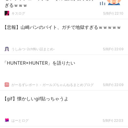
ぎるｗｗｗ
キスログ
5/8(Fr) 22:10
【悲報】山崎パンのバイト、ガチで地獄すぎるｗｗｗｗｗ
うしみつ-2ch怖い話まとめ-
5/8(Fr) 22:09
「HUNTER×HUNTER」を語りたい
がーるずレポート - ガールズちゃんねるまとめブログ
5/8(Fr) 22:09
【gif】懐かしいgif貼っちゃうよ
はーとログ
5/8(Fr) 22:03